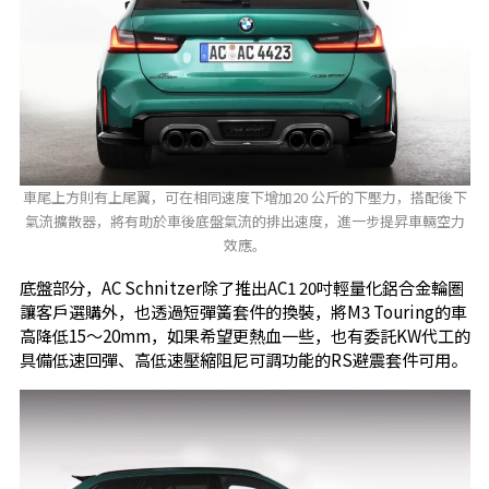
車尾上方則有上尾翼，可在相同速度下增加20 公斤的下壓力，搭配後下
氣流擴散器，將有助於車後底盤氣流的排出速度，進一步提昇車輛空力
效應。
底盤部分，AC Schnitzer除了推出AC1 20吋輕量化鋁合金輪圏
讓客戶選購外，也透過短彈簧套件的換裝，將M3 Touring的車
高降低15～20mm，如果希望更熱血一些，也有委託KW代工的
具備低速回彈、高低速壓縮阻尼可調功能的RS避震套件可用。