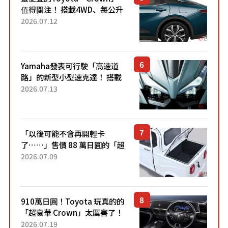
值得關注！ 搭載4WD、每公升
22.4公里低油耗表現超亮眼！
2026.07.12
配備豐富、超越售價水準，堪
稱高CP值代表的「...
Yamaha發表可行駛「高速道
路」的新型小型速克達！ 搭載
能享受超強勁「渦輪感」的動
2026.07.13
力系統！ 採用與高階「Super
Sport」車款相同的...
「以後可能不會再開輕卡
了……」售價 88 萬日圓的「超
迷你輕型貨車」引發兩極評
2026.07.09
價！「150 日圓就能跑 100 公
里！」「免驗車真的太棒
了！...
910萬日圓！Toyota 玩真的的
「超豪華 Crown」太厲害了！
採用由「匠人技藝」打造的
2026.07.19