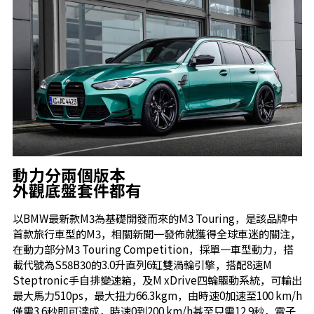
動力分兩個版本
外觀底盤套件都有
以BMW最新款M3為基礎開發而來的M3 Touring，是該品牌中
首款旅行車型的M3，相關新聞一發佈就獲得全球車迷的關注，
在動力部分M3 Touring Competition，採單一車型動力，搭
載代號為S58B30的3.0升直列6缸雙渦輪引擎，搭配8速M
Steptronic手自排變速箱，及M xDrive四輪驅動系統，可輸出
最大馬力510ps，最大扭力66.3kgm，由時速0加速至100 km/h
僅需3.6秒即可達成，時速0到200 km/h甚至只需12.9秒，電子