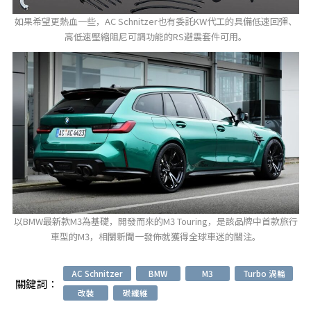
如果希望更熱血一些，AC Schnitzer也有委託KW代工的具備低速回彈、
高低速壓縮阻尼可調功能的RS避震套件可用。
以BMW最新款M3為基礎，開發而來的M3 Touring，是該品牌中首款旅行
車型的M3，相關新聞一發佈就獲得全球車迷的關注。
AC Schnitzer
BMW
M3
Turbo 渦輪
關鍵詞：
改裝
碳纖維