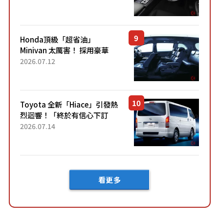
「專屬車色」與運動化「底盤
設定」！還配備專屬豪華...
Honda頂級「超省油」
Minivan 太厲害！ 採用豪華
「真皮座椅」與專屬「黑色內
2026.07.12
裝」！ 每公升可跑約20公里，
兼具優異節能表現與舒適
「三...
Toyota 全新「Hiace」引發熱
烈迴響！「終於有信心下訂
了！」「哪個等級交車最
2026.07.14
快？」討論不斷！但下訂後竟
然還要等「超過半年」才能交
車？...
看更多