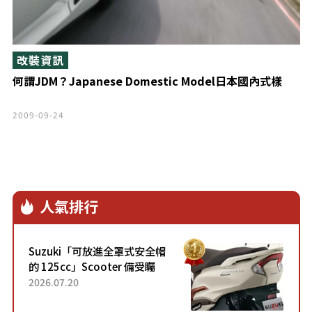
改裝資訊
何謂JDM？Japanese Domestic Model日本國內式樣
2009-09-24
人氣排行
Suzuki「可放進全罩式安全帽
的 125cc」Scooter 備受矚
目！採用全新流線設計與各項
2026.07.20
升級，騎乘更加舒適！已陸續