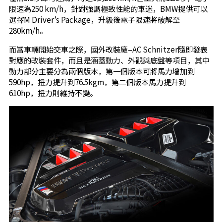
限速為250 km/h，針對強調極致性能的車迷，BMW提供可以
選擇M Driver’s Package，升級後電子限速將破解至
280km/h。
而當車輛開始交車之際，國外改裝廠–AC Schnitzer隨即發表
對應的改裝套件，而且是涵蓋動力、外觀與底盤等項目，其中
動力部分主要分為兩個版本，第一個版本可將馬力增加到
590hp，扭力提升到76.5kgm，第二個版本馬力提升到
610hp，扭力則維持不變。