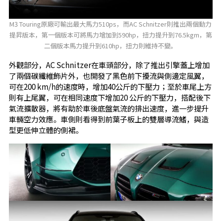
M3 Touring原廠可輸出最大馬力510ps，而AC Schnitzer則推出兩個動力
提昇版本，第一個版本可將馬力增加到590hp，扭力提升到76.5kgm，第
二個版本馬力提升到610hp，扭力則維持不變。
外觀部分，AC Schnitzer在車頭部分，除了推出引擎蓋上增加
了兩個碳纖維飾片外，也開發了黑色前下擾流與側邊定風翼，
可在200 km/h的速度時，增加40公斤的下壓力；至於車尾上方
則有上尾翼，可在相同速度下增加20 公斤的下壓力，搭配後下
氣流擴散器，將有助於車後底盤氣流的排出速度，進一步提升
車輛空力效應。車側則看得到前葉子板上的雙層導流鰭，與造
型更低伸立體的側裙。