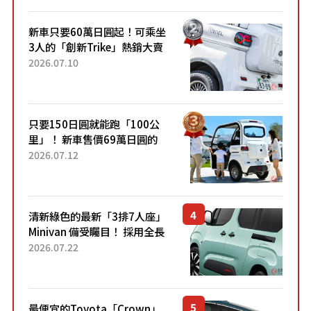
開始出口的新款「B...
新車只要60萬日圓起！可乘坐
3人的「創新Trike」熱銷大賣
成為人氣車款！「養車成本真
2026.07.10
的超便宜！」「150日圓就能
跑100公里」「小朋友坐得...
只要150日圓就能跑「100公
里」！ 新車售價69萬日圓的
「3人座」Trike大受歡迎！ 順
2026.07.12
應時代需求，究竟為何能迅速
熱賣？
清新綠色的最新「3排7人座」
Minivan 備受矚目！ 採用全長
4.7公尺剛剛好的車身尺寸與
2026.07.22
「滑門」設計！ 還推出467萬
元日圓起的5人座版...
最便宜的Toyota「Crown」