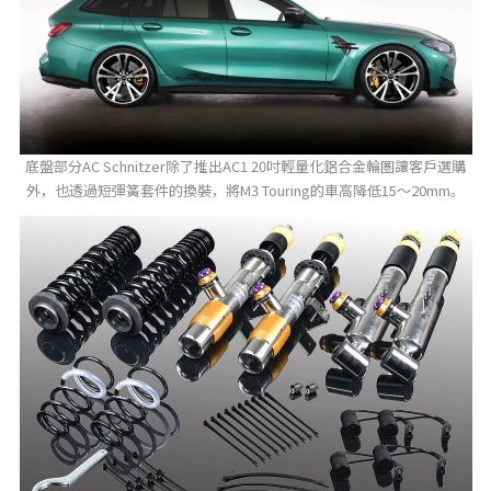
底盤部分AC Schnitzer除了推出AC1 20吋輕量化鋁合金輪圏讓客戶選購
外，也透過短彈簧套件的換裝，將M3 Touring的車高降低15～20mm。