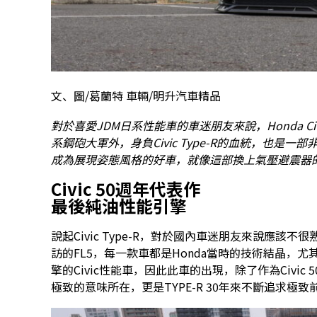
文、圖/葛蘭特 車輛/明升汽車精品
對於喜愛JDM日系性能車的車迷朋友來說，Honda Civ
系鋼砲大軍外，身負Civic Type-R的血統，也
成為展現姿態風格的好車，就像這部換上氣壓避震器
Civic 50週年代表作
最後純油性能引擎
說起Civic Type-R，對於國內車迷朋友來說應該不
訪的FL5，每一款車都是Honda當時的技術結晶，尤其Ci
擎的Civic性能車，因此此車的出現，除了作為Civic
極致的意味所在，更是TYPE-R 30年來不斷追求極