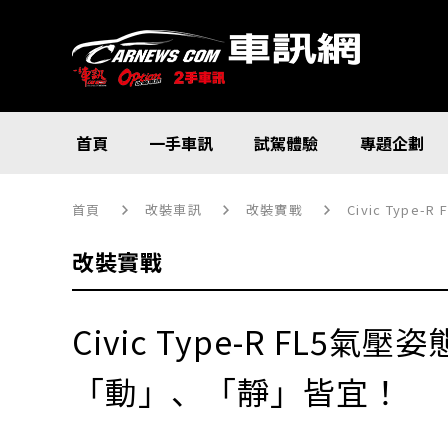
首頁
一手車訊
試駕體驗
專題企劃
首頁
改裝車訊
改裝實戰
Civic Typ
改裝實戰
Civic Type-R FL5氣壓
「動」、「靜」皆宜！