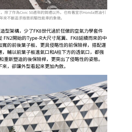
性能車，除了作為Civic 50週年的賀禮以外，也有著宣示Honda燃油引
30年來不斷追求極致前驅性能車的象徵。
tchback 造型架構，少了FK8世代過於狂傲的空氣力學套件
N2開始的Type-R大尺寸尾翼、FK8延續而來的中
加寬的前後葉子板、更具侵略性的前保險桿，搭配運
應，輔以前葉子板進氣口和A柱下方的透氣口，都強
後門和重新塑造的後保險桿，更突出了侵略性的姿態。
保留下來，卻讓外型看起來更加內斂。