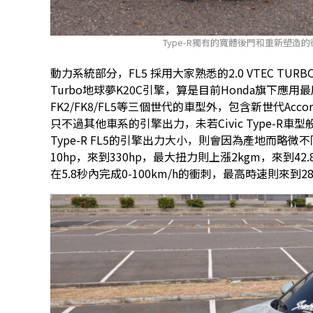
Type-R獨有的寬體後門和重新塑造
動力系統部分，FL5 採用大家熟悉的2.0 VTEC TURBO
Turbo地球夢K20C引擎，算是目前Honda旗下應用最
FK2/FK8/FL5等三個世代的車型外，包含新世代Acco
只不過其他車系的引擎出力，未若Civic Type-R車型般
Type-R FL5的引擎出力大小，則會因為產地而略微
10hp，來到330hp，最大扭力則上漲2kgm，來到4
在5.8秒內完成0-100km/h的衝刺，最高時速則來到28