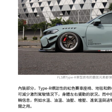
FL5將Type-R車型該有的霸氣元素
內裝部分，Type-R標誌性的紅色賽車座椅、地毯
可減少激烈駕駛情況下，身體左右擺動的狀況。而中
輛信息，例如水溫、油溫、油壓、增壓、進氣溫與過
閱之用。