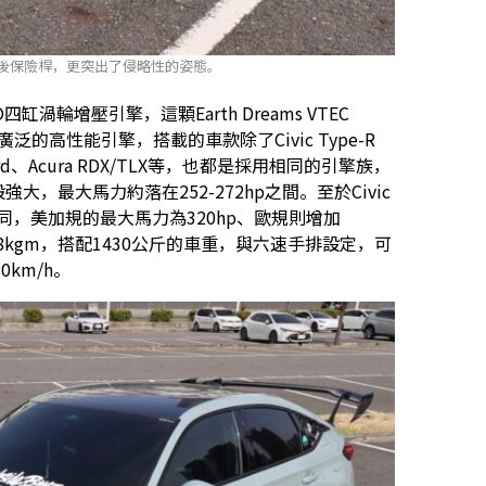
的後保險桿，更突出了侵略性的姿態。
四缸渦輪增壓引擎，這顆Earth Dreams VTEC
廣泛的高性能引擎，搭載的車款除了Civic Type-R
rd、Acura RDX/TLX等，也都是採用相同的引擎族，
強大，最大馬力約落在252-272hp之間。至於Civic
不同，美加規的最大馬力為320hp、歐規則增加
2.8kgm，搭配1430公斤的車重，與六速手排設定，可
0km/h。