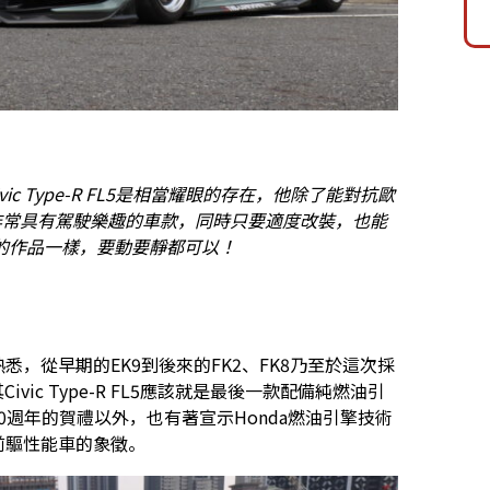
ic Type-R FL5是相當耀眼的存在，他除了能對抗歐
是一部非常具有駕駛樂趣的車款，同時只要適度改裝，也能
的作品一樣，要動要靜都可以！
很熟悉，從早期的EK9到後來的FK2、FK8乃至於這次採
vic Type-R FL5應該就是最後一款配備純燃油引
 50週年的賀禮以外，也有著宣示Honda燃油引擎技術
致前驅性能車的象徵。