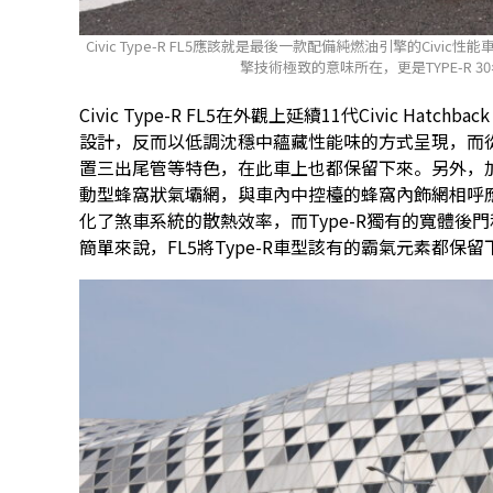
Civic Type-R FL5應該就是最後一款配備純燃油引擎的Civic
擎技術極致的意味所在，更是TYPE-R 
Civic Type-R FL5在外觀上延續11代Civic Ha
設計，反而以低調沈穩中蘊藏性能味的方式呈現，而從 F
置三出尾管等特色，在此車上也都保留下來。另外，
動型蜂窩狀氣壩網，與車內中控檯的蜂窩內飾網相呼
化了煞車系統的散熱效率，而Type-R獨有的寬體
簡單來說，FL5將Type-R車型該有的霸氣元素都