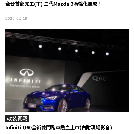
全台首部完工(下) 三代Mazda 3渦輪化達成 !
2020-02-19
改裝實戰
Infiniti Q60全新雙門跑車熱血上市(內附現場影音)