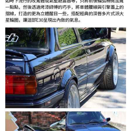
如時下流行的改寬體或氣壓避震器等，只將前後輪弧稍微加寬
一點點，然後透過烤漆師傅的巧手，將車體腰線與引擎蓋上的
摺線，打造的更為立體醒目一些，搭配經典的深唇多片式派大
星輪圈，讓這部E30呈現出內斂的氣息。