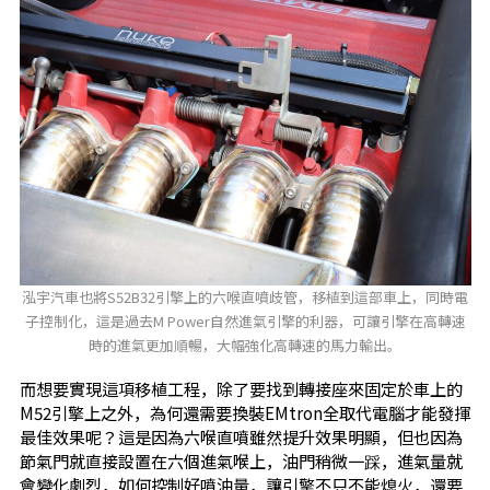
泓宇汽車也將S52B32引擎上的六喉直噴歧管，移植到這部車上，同時電
子控制化，這是過去M Power自然進氣引擎的利器，可讓引擎在高轉速
時的進氣更加順暢，大幅強化高轉速的馬力輸出。
而想要實現這項移植工程，除了要找到轉接座來固定於車上的
M52引擎上之外，為何還需要換裝EMtron全取代電腦才能發揮
最佳效果呢？這是因為六喉直噴雖然提升效果明顯，但也因為
節氣門就直接設置在六個進氣喉上，油門稍微一踩，進氣量就
會變化劇烈，如何控制好噴油量，讓引擎不只不能熄火，還要