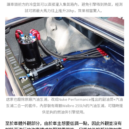
讓車頭前方的冷空氣可以直接灌入集氣箱內，避免引擎吸到熱氣，經測
試可將最大馬力往上推升20hp，效果相當驚人。
店家也廢除原廠汽油泵浦，改成Nuke Performance推出的副油筒+汽油
泵浦二合一的套件，內部裝有兩顆Walbro 255l/h的汽油泵浦，可隨時提
供足夠的燃油供引擎使用。
至於車體外觀部分，由於車主想要低調一點，因此外觀並沒有