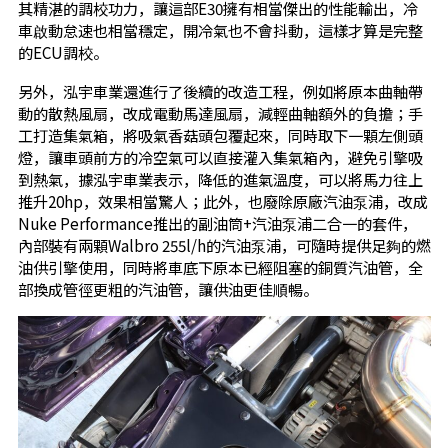
其精湛的調校功力，讓這部E30擁有相當傑出的性能輸出，冷
車啟動怠速也相當穩定，開冷氣也不會抖動，這樣才算是完整
的ECU調校。
另外，泓宇車業還進行了後續的改造工程，例如將原本曲軸帶
動的散熱風扇，改成電動馬達風扇，減輕曲軸額外的負擔；手
工打造集氣箱，將吸氣香菇頭包覆起來，同時取下一顆左側頭
燈，讓車頭前方的冷空氣可以直接灌入集氣箱內，避免引擎吸
到熱氣，據泓宇車業表示，降低的進氣溫度，可以將馬力往上
推升20hp，效果相當驚人；此外，也廢除原廠汽油泵浦，改成
Nuke Performance推出的副油筒+汽油泵浦二合一的套件，
內部裝有兩顆Walbro 255l/h的汽油泵浦，可隨時提供足夠的燃
油供引擎使用，同時將車底下原本已經阻塞的銅質汽油管，全
部換成管徑更粗的汽油管，讓供油更佳順暢。