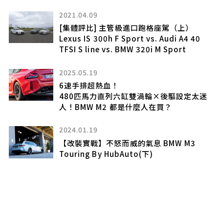
2021.04.09
」
[集體評比] 主管級進口跑格座駕（上）
就完
Lexus IS 300h F Sport vs. Audi A4 40
TFSI S line vs. BMW 320i M Sport
2025.05.19
6速手排超熱血！
480匹馬力直列六缸雙渦輪×後驅設定太迷
人！BMW M2 都是什麼人在買？
2
2024.01.19
【改裝實戰】不怒而威的氣息 BMW M3
Touring By HubAuto(下)
缸
轉
規