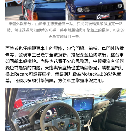
車體外觀部分，由於車主想要低調一點，只將前後輪弧稍微加寬一點
點，然後透過烤漆師傅的巧手，將車體腰線與引擎蓋上的摺線，打造的
更為立體醒目一些。
而筆者也仔細觀察車上的膠條，包含門邊、前擋、車門外防撞
條等，發現車主已幾乎全數換新，搭配深藍色烤漆後，整台車
如同新車般樣貌。內裝也花費不少心思整理，中控檯沒有任何
變色或龜裂的問題，天篷與後座椅也重新翻修過，駕駛座椅則
換上Recaro可調賽車椅，儀錶則升級為Motec推出的彩色螢
幕，可顯示多項引擎資訊，方便車主掌握車況之用。