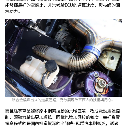
能發揮最好的空燃比，非常考驗ECU的運算速度，與技師的調
校功力。
鈦合金燒焊出來的進氣管路，充分展現改車匠人的技術與用心。
而且泓宇車業還將原本鋼索拉動的六喉直噴，改成電動馬達控
制，讓動力輸出更加順暢，同樣也增加調校的難度。幸好負責
撰寫程式的是國內相當資深的老師傅–冠群汽車劉家淞，透過