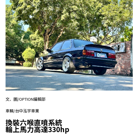
文、圖/OPTION編輯部
車輛/台中泓宇車業
換裝六喉直噴系統
輪上馬力高達330hp