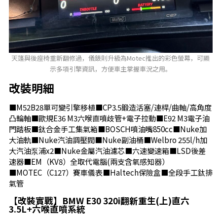
天篷與後座椅重新翻修過，儀錶則升級為Motec推出的彩色螢幕，可顯
示多項引擎資訊，方便車主掌握車況之用。
改裝明細
■M52B28單可變引擎移植■CP3.5鍛造活塞/連桿/曲軸/高角度
凸輪軸■歐規E36 M3六喉直噴歧管+電子拉動■E92 M3電子油
門踏板■鈦合金手工集氣箱■BOSCH噴油嘴850cc■Nuke加
大油軌■Nuke汽油調壓閥■Nuke副油桶■Welbro 255l/h加
大汽油泵浦x2■Nuke金屬汽油濾芯■六速變速箱■LSD後差
速器■EM（KV8）全取代電腦(兩支含氧感知器）
■MOTEC（C127）賽車儀表■Haltech保險盒■全段手工鈦排
氣管
【改裝實戰】BMW E30 320i翻新重生(上)直六
3.5L+六喉直噴系統