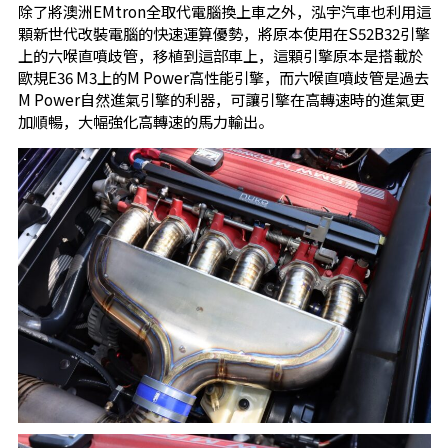
除了將澳洲EMtron全取代電腦換上車之外，泓宇汽車也利用這
顆新世代改裝電腦的快速運算優勢，將原本使用在S52B32引擎
上的六喉直噴歧管，移植到這部車上，這顆引擎原本是搭載於
歐規E36 M3上的M Power高性能引擎，而六喉直噴歧管是過去
M Power自然進氣引擎的利器，可讓引擎在高轉速時的進氣更
加順暢，大幅強化高轉速的馬力輸出。