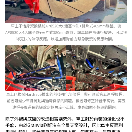
車主不惜斥資換裝前AP8520大6活塞卡鉗+雙片式405mm碟盤、後
AP8530大4活塞卡鉗+三片式380mm碟盤，讓車輛在高速行駛時，可以獲
得更快的煞停反應，以增加應對前方緊急狀況的反應時間。
車上已換裝Hardrace推出的前後強化防傾桿，與可調式第五連桿拉桿，
前者可減少車身晃動與過彎側傾的問題，後者可修正降低車高後，第五
連桿長度過長的導致定位角度不正確，車身動態不協調的問題。
除了外觀與底盤的改造相當講究外，車主對於內裝的強化也不
手軟，由於Granvia剛好沒有全景天窗設計，因此車主反而利
用這個特點，將全套氣氛燈都裝上車，包含有大型星空車頂、