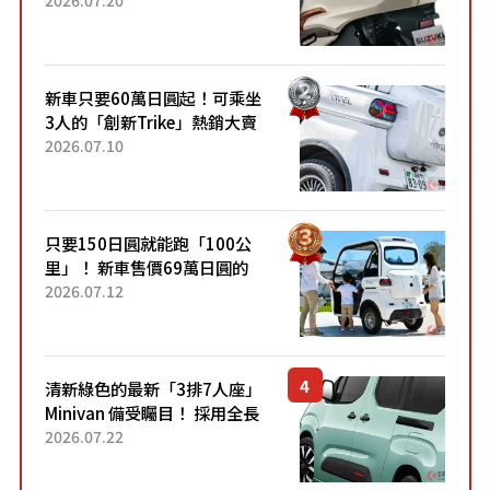
2026.07.20
升級，騎乘更加舒適！已陸續
開始出口的新款「B...
新車只要60萬日圓起！可乘坐
3人的「創新Trike」熱銷大賣
成為人氣車款！「養車成本真
2026.07.10
的超便宜！」「150日圓就能
跑100公里」「小朋友坐得...
只要150日圓就能跑「100公
里」！ 新車售價69萬日圓的
「3人座」Trike大受歡迎！ 順
2026.07.12
應時代需求，究竟為何能迅速
熱賣？
清新綠色的最新「3排7人座」
Minivan 備受矚目！ 採用全長
4.7公尺剛剛好的車身尺寸與
2026.07.22
「滑門」設計！ 還推出467萬
元日圓起的5人座版...