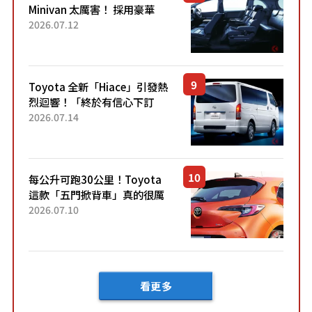
Minivan 太厲害！ 採用豪華
「真皮座椅」與專屬「黑色內
2026.07.12
裝」！ 每公升可跑約20公里，
兼具優異節能表現與舒適
「三...
Toyota 全新「Hiace」引發熱
烈迴響！「終於有信心下訂
了！」「哪個等級交車最
2026.07.14
快？」討論不斷！但下訂後竟
然還要等「超過半年」才能交
車？...
每公升可跑30公里！Toyota
這款「五門掀背車」真的很厲
害！ 擁有全長4.3公尺的「剛剛
2026.07.10
好車身尺寸」，配備全面升
級！ 採Hybrid專屬設...
看更多