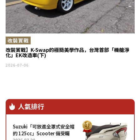
改裝實戰
改裝實戰】K-Swap的極簡美學作品，台灣首部「機艙淨
化」EK改造車(下)
2026-07-06
人氣排行
Suzuki「可放進全罩式安全帽
的 125cc」Scooter 備受矚
目！採用全新流線設計與各項