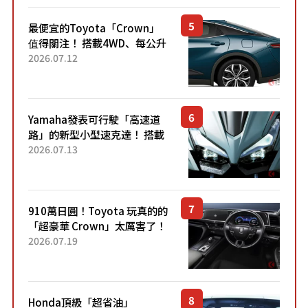
最便宜的Toyota「Crown」
值得關注！ 搭載4WD、每公升
22.4公里低油耗表現超亮眼！
2026.07.12
配備豐富、超越售價水準，堪
稱高CP值代表的「...
Yamaha發表可行駛「高速道
路」的新型小型速克達！ 搭載
能享受超強勁「渦輪感」的動
2026.07.13
力系統！ 採用與高階「Super
Sport」車款相同的...
910萬日圓！Toyota 玩真的的
「超豪華 Crown」太厲害了！
採用由「匠人技藝」打造的
2026.07.19
「專屬車色」與運動化「底盤
設定」！還配備專屬豪華...
Honda頂級「超省油」