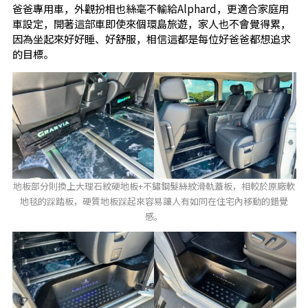
爸爸專用車，外觀扮相也絲毫不輸給Alphard，更適合家庭用
車設定，開著這部車即使來個環島旅遊，家人也不會覺得累，
因為坐起來好好睡、好舒服，相信這都是每位好爸爸都想追求
的目標。
地板部分則換上大理石紋硬地板+不鏽鋼髮絲紋滑軌蓋板，相較於原廠軟
地毯的踩踏板，硬質地板踩起來容易讓人有如同在住宅內移動的錯覺
感。