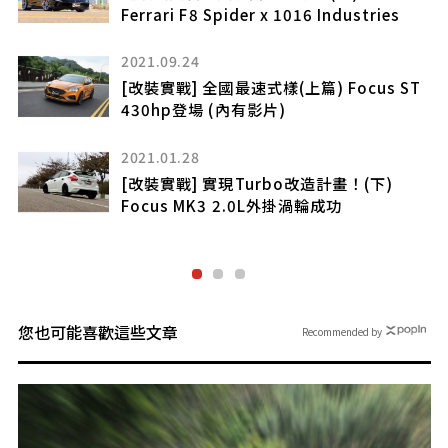
(上)
氣壓低趴超帥氣
2025.05.02
T
【改裝實戰】九代Camry氣壓改造(上)
貼地飛行超帥氣
2024.08.21
【改裝實戰】霸氣Granvia現身(上)
Wald空力套件改造
您也可能喜歡這些文章
Recommended by