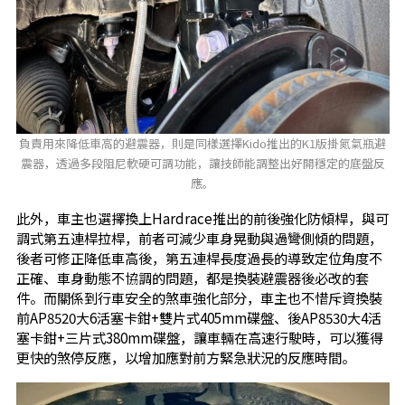
負責用來降低車高的避震器，則是同樣選擇Kido推出的K1版掛氮氣瓶避
震器，透過多段阻尼軟硬可調功能，讓技師能調整出好開穩定的底盤反
應。
此外，車主也選擇換上Hardrace推出的前後強化防傾桿，與可
調式第五連桿拉桿，前者可減少車身晃動與過彎側傾的問題，
後者可修正降低車高後，第五連桿長度過長的導致定位角度不
正確、車身動態不協調的問題，都是換裝避震器後必改的套
件。而關係到行車安全的煞車強化部分，車主也不惜斥資換裝
前AP8520大6活塞卡鉗+雙片式405mm碟盤、後AP8530大4活
塞卡鉗+三片式380mm碟盤，讓車輛在高速行駛時，可以獲得
更快的煞停反應，以增加應對前方緊急狀況的反應時間。