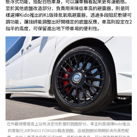
懸浮式功能，搭配白色車身，可以讓車輛看起來更有運動感。
至於其他底盤改造部分，負責用來降低車高的避震器，則是同
樣選擇Kido推出的K1版掛氮氣瓶避震器，透過多段阻尼軟硬可
調功能，讓技師能調整出好開穩定的底盤反應，車高則設定在2
指半的高度，可保留進出地下停車場的便利性。
在外觀視覺營造上佔有決定性影響的鋁圈部分，車主則是選擇Kido推出
的客製化20吋KIDO FORGED鍛造鋁圈，這組鋁圈採用網狀消光黑色配