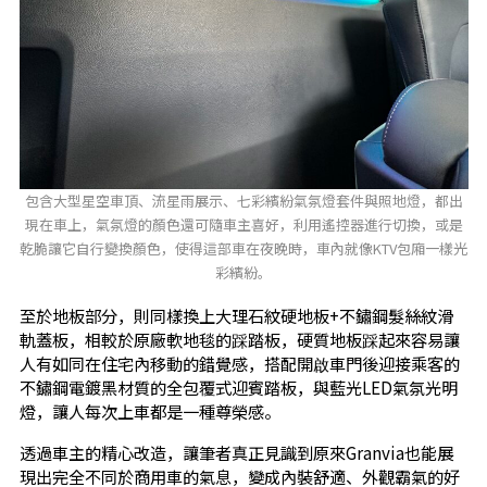
包含大型星空車頂、流星雨展示、七彩繽紛氣氛燈套件與照地燈，都出
現在車上，氣氛燈的顏色還可隨車主喜好，利用遙控器進行切換，或是
乾脆讓它自行變換顏色，使得這部車在夜晚時，車內就像KTV包廂一樣光
彩繽紛。
至於地板部分，則同樣換上大理石紋硬地板+不鏽鋼髮絲紋滑
軌蓋板，相較於原廠軟地毯的踩踏板，硬質地板踩起來容易讓
人有如同在住宅內移動的錯覺感，搭配開啟車門後迎接乘客的
不鏽鋼電鍍黑材質的全包覆式迎賓踏板，與藍光LED氣氛光明
燈，讓人每次上車都是一種尊榮感。
透過車主的精心改造，讓筆者真正見識到原來Granvia也能展
現出完全不同於商用車的氣息，變成內裝舒適、外觀霸氣的好