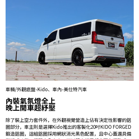
車輛/外觀底盤-Kido、車內-美仕特汽車
內裝氣氛燈全上
晚上開車超紓壓
除了裝上空力套件外，在外觀視覺營造上佔有決定性影響的鋁
圈部分，車主則是選擇Kido推出的客製化20吋KIDO FORGED
鍛造鋁圈，這組鋁圈採用網狀消光黑色配置，且中心蓋還具備