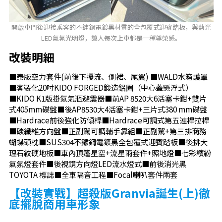
開啟車門後迎接乘客的不鏽鋼電鍍黑材質的全包覆式迎賓踏板，與藍光
LED氣氛光明燈，讓人每次上車都是一種尊榮感。
改裝明細
■泰版空力套件(前後下擾流、側裙、尾翼) ■WALD水箱護罩
■客製化20吋KIDO FORGED鍛造鋁圈（中心蓋懸浮式）
■KIDO K1版掛氮氣瓶避震器■前AP 8520大6活塞卡鉗+雙片
式405mm碟盤■後AP8530大4活塞卡鉗+三片式380 mm碟盤
■Hardrace前後強化防傾桿■Hardrace可調式第五連桿拉桿
■碳纖維方向盤■正副駕可調輔手靠組■正副駕+第三排商務
蝴蝶頭枕■SUS304不鏽鋼電鍍黑全包覆式迎賓踏板■後排大
理石紋硬地板■車內頂篷星空+流星雨套件+照地燈■七彩繽紛
氣氛燈套件■後視鏡方向燈LED流水燈式■前後消光黑
TOYOTA 標誌■全車隔音工程■Focal喇叭套件兩套
【改裝實戰】超殺版Granvia誕生(上)徹
底擺脫商用車形象