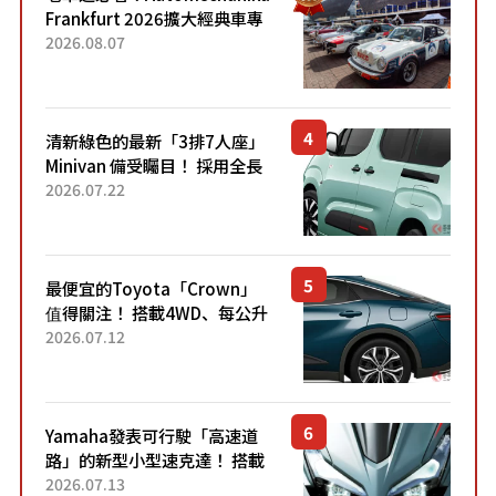
Frankfurt 2026擴大經典車專
區 1954年珍稀古董車現場修復
2026.08.07
清新綠色的最新「3排7人座」
Minivan 備受矚目！ 採用全長
4.7公尺剛剛好的車身尺寸與
2026.07.22
「滑門」設計！ 還推出467萬
元日圓起的5人座版...
最便宜的Toyota「Crown」
值得關注！ 搭載4WD、每公升
22.4公里低油耗表現超亮眼！
2026.07.12
配備豐富、超越售價水準，堪
稱高CP值代表的「...
Yamaha發表可行駛「高速道
路」的新型小型速克達！ 搭載
能享受超強勁「渦輪感」的動
2026.07.13