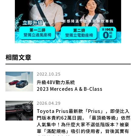
相關文章
2021.07.15
[改裝車訊] 讓世界看見台灣(下)
GrizzlyNbear Overland & Defender
130
2025.06.16
比入
依然
Mazda 全新「SUV」引發熱烈迴響！「很
豪
有 Mazda 風格的壞壞臉！」「顏值也太高
有
了吧…」「超帥氣！」的聲音不斷！續航里