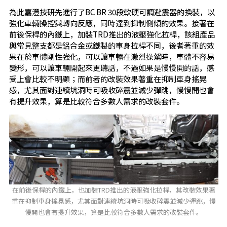
為此嘉灃技研先進行了BC BR 30段軟硬可調避震器的換裝，以
強化車輛操控與轉向反應，同時達到抑制側傾的效果。接著在
前後保桿的內鐵上，加裝TRD推出的液壓強化拉桿，該組產品
與常見整支都是鋁合金或鐵製的車身拉桿不同，後者著重的效
果在於車體剛性強化，可以讓車輛在激烈操駕時，車體不容易
變形，可以讓車輛開起來更聽話，不過如果是慢慢開的話，感
受上會比較不明顯；而前者的改裝效果著重在抑制車身搖晃
感，尤其面對連續坑洞時可吸收碎震並減少彈跳，慢慢開也會
有提升效果，算是比較符合多數人需求的改裝套件。
在前後保桿的內鐵上，也加裝TRD推出的液壓強化拉桿，其改裝效果著
重在抑制車身搖晃感，尤其面對連續坑洞時可吸收碎震並減少彈跳，慢
慢開也會有提升效果，算是比較符合多數人需求的改裝套件。