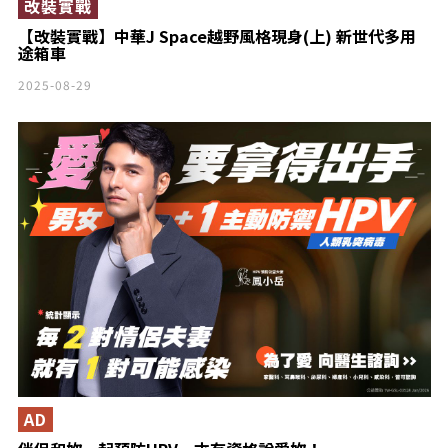
改裝實戰
【改裝實戰】中華J Space越野風格現身(上) 新世代多用
途箱車
2025-08-29
AD