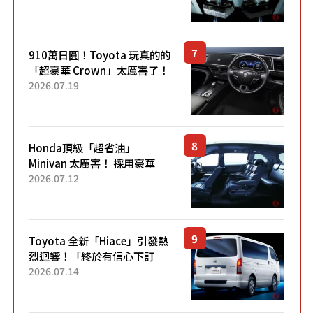
力系統！ 採用與高階「Super
Sport」車款相同的...
910萬日圓！Toyota 玩真的的
「超豪華 Crown」太厲害了！
採用由「匠人技藝」打造的
2026.07.19
「專屬車色」與運動化「底盤
設定」！還配備專屬豪華...
Honda頂級「超省油」
Minivan 太厲害！ 採用豪華
「真皮座椅」與專屬「黑色內
2026.07.12
裝」！ 每公升可跑約20公里，
兼具優異節能表現與舒適
「三...
Toyota 全新「Hiace」引發熱
烈迴響！「終於有信心下訂
了！」「哪個等級交車最
2026.07.14
快？」討論不斷！但下訂後竟
然還要等「超過半年」才能交