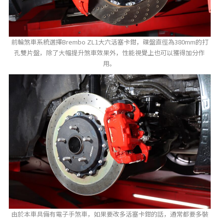
前輪煞車系統選擇Brembo ZL1大六活塞卡鉗，碟盤直徑為380mm的打
孔雙片盤，除了大幅提升煞車效果外，性能視覺上也可以獲得加分作
用。
由於本車具備有電子手煞車，如果要改多活塞卡鉗的話，通常都要多裝