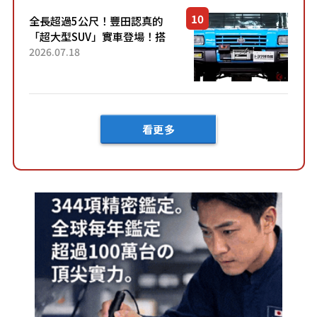
車？...
全長超過5公尺！豐田認真的
「超大型SUV」實車登場！搭
載後輪也會轉向的「四輪轉
2026.07.18
向」系統！以宛如「軍用
車!?」般的硬派規格開發的
「Mega C...
看更多