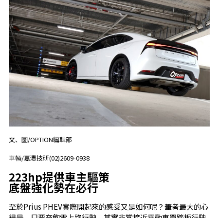
文、圖/OPTION編輯部
車輛/嘉灃技研(02)2609-0938
223hp提供車主驅策
底盤強化勢在必行
至於Prius PHEV實際開起來的感受又是如何呢？筆者最大的心
得是，只要充飽電上路行駛，其實非常接近電動車單踏板行駛