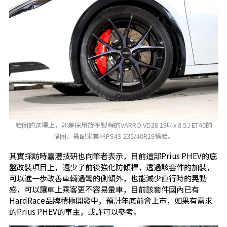
胎圈的選擇上，則是採用旋壓製程的VARRO VD38 19吋x 8.5J ET40的
輪圈，搭配米其林PS4S 235/40R19輪胎。
其實採訪時嘉灃技研也向筆者表示，目前這部Prius PHEV的底
盤改裝項目上，還少了前後強化防傾桿，透過該套件的加裝，
可以進一步改善車輛過彎的側傾外，也能減少直行時的晃動
感，可以讓車上乘客更不容易暈車，目前該套件國內已有
HardRace品牌積極開發中，預計年底前會上市，如果有需求
的Prius PHEV的車主，或許可以參考。