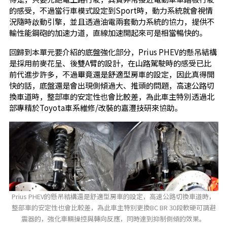
的感受，不過當行車模式設定到Sport時，動力系統就會視情
況隨時啟動引擎，並且透過油電兩套動力系統的協力，提供不
輸性能鋼砲的加速力道，直線加速開起來可是相當暢快的。
回歸到本單元要介紹的底盤強化部分，Prius PHEV的懸吊結構
是採用前麥花呈、後雙A臂的設計，在山路駕駛時的感受已比
前代進步許多，不過畢竟還是舒適型房車的設定，因此真得開
快的話，底盤還是會出現側傾過大、推頭的問題，高速公路切
換車道時，整部車的安定性也會比較差，為此車主特別透過北
部專精於Toyota車系維修/改裝的嘉灃技研來協助。
Prius PHEV的懸吊結構還是舒適型房車的設定，高速公路切換車道時，
整部車的安定性也會比較差，為此車主特別更換BC BR 30段軟硬可調避
震器的，強化車輛操控與轉向反應，同時達到抑制側傾的效果。