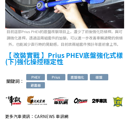
目前這部Prius PHEV的底盤改裝項目上，還少了前後強化防傾桿，與可
調強化連桿，透過這兩組套件的加裝，可以進一步改善車輛過彎的側傾
外，也能減少直行時的晃動感，目前該兩組套件預計年底前會上市。
【 改裝實戰 】Prius PHEV底盤強化式樣
(下)強化操控穩定性
PHEV
Prius
底盤強化
碟盤
關鍵詞：
避震器
更多汽車資訊：CARNEWS 車訊網