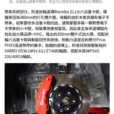
道，或通過山路髮夾彎時，車主可以感受到後輪作動更扎實聽話。
煞車系統部分，則是前輪選擇Brembo ZL1大六活塞卡鉗，碟
盤直徑為380mm的打孔雙片盤，後輪則由於本車具備有電子手
煞車，如果要改多活塞卡鉗的話，通常都要多裝一顆對應電子
手煞車的小卡鉗，改裝費用會相當高，因此車主後來選擇國內
知名加大碟品牌–HHC，推出的350mm雙片式加大碟，搭配前
輪六活塞卡鉗與動能回充系統後，制動力道是足夠應付Prius
PHEV高速煞停的需求。胎圈的選擇上，則是採用旋壓製程的
VARRO VD38 19吋x 8.5J ET40的輪圈，搭配米其林PS4S
235/40R19輪胎。