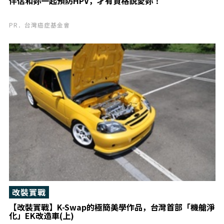
伴侶和妳一起預防HPV，才有資格說愛妳！
PR．台灣癌症基金會
改裝實戰
【改裝實戰】K-Swap的極簡美學作品，台灣首部「機艙淨
化」EK改造車(上)