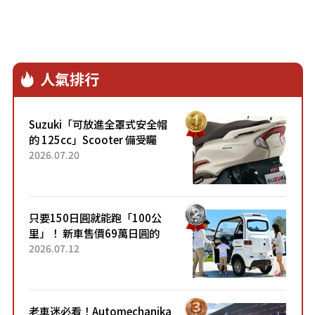
人氣排行
Suzuki「可放進全罩式安全帽
的 125cc」Scooter 備受矚
目！採用全新流線設計與各項
2026.07.20
升級，騎乘更加舒適！已陸續
開始出口的新款「B...
只要150日圓就能跑「100公
里」！ 新車售價69萬日圓的
「3人座」Trike大受歡迎！ 順
2026.07.12
應時代需求，究竟為何能迅速
熱賣？
老車迷必看！Automechanika