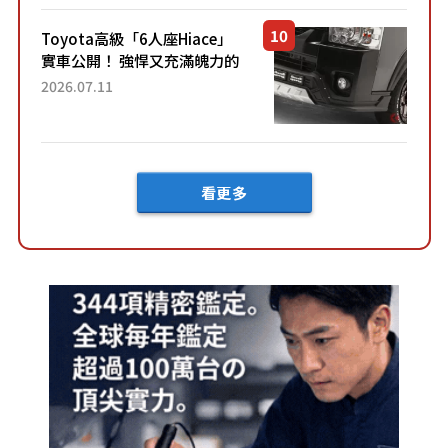
車？...
Toyota高級「6人座Hiace」
實車公開！ 強悍又充滿魄力的
「全黑設計」搭配特別「豪華
2026.07.11
內裝」！ Premium打造的「限
定Bruno」由...
看更多