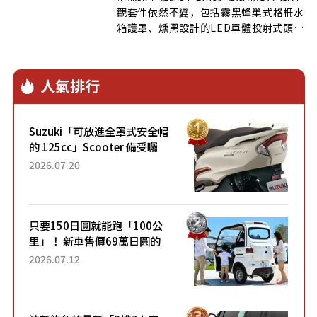
觀套件依然不變，包括霧黑蜂巢式格柵水
箱護罩、燻黑設計的LED單體投射式頭燈
組、前後下擾流、側裙、大型擾流尾翼、
雙邊單出方形尾管以及ST-Line專屬車身
銘版等，依舊展現出｢勁跑旅」的運動風
人氣排行
格與視覺魅力。
Suzuki「可放進全罩式安全帽
的 125cc」Scooter 備受矚
目！採用全新流線設計與各項
2026.07.20
升級，騎乘更加舒適！已陸續
開始出口的新款「B...
只要150日圓就能跑「100公
里」！ 新車售價69萬日圓的
「3人座」Trike大受歡迎！ 順
2026.07.12
應時代需求，究竟為何能迅速
熱賣？