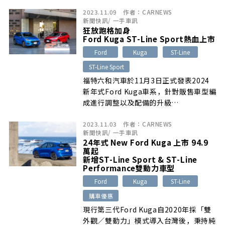
[…]
2023.11.09
作者：
CARNEWS
新聞快訊
/
一手車訊
狂放跑格加身
Ford Kuga ST-Line Sport熱血上市
Ford
Kuga
ST-Line
ST-Line Sport
福特六和汽車於11月3日正式發表2024
新年式Ford Kuga車系，針對販售車型編
成進行調整以及配備的升級…
2023.11.03
作者：
CARNEWS
新聞快訊
/
一手車訊
24年式 New Ford Kuga 上市 94.9
萬起
新增ST-Line Sport & ST-Line
Performance雙動力車型
Ford
Kuga
ST-Line
購車優惠
現行第三代Ford Kuga自2020年採「雙
外觀／雙動力」模式導入台灣後，秉持純