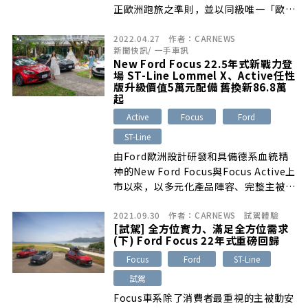
正歐洲跑旅之準則，並以同級唯一「歐系
駕馭樂趣」、「領先智駕輔助科技」…
2022.04.27
作者：
CARNEWS
新聞快訊
/
一手車訊
New Ford Focus 22.5年式新戰力登
場 ST-Line Lommel X、Active任性
版升級價值5萬元配備 舊換新86.8萬
起
Active
Focus
Ford
ST-Line
由Ford歐洲設計研發和具備德系血統精
神的New Ford Focus與Focus Active上
市以來，以多元化產品陣容、完整主被動
安全科技以及領先
2021.09.30
作者：
CARNEWS
試駕體驗
[試駕] 全方位實力、滿足全方位需求
(下) Ford Focus 22年式重磅回歸
Focus
Ford
ST-Line
試駕
Focus車系除了消費者最重視的主被動安