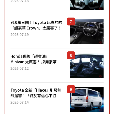
2026.07.13
力系統！ 採用與高階「Super
Sport」車款相同的...
910萬日圓！Toyota 玩真的的
「超豪華 Crown」太厲害了！
採用由「匠人技藝」打造的
2026.07.19
「專屬車色」與運動化「底盤
設定」！還配備專屬豪華...
Honda頂級「超省油」
Minivan 太厲害！ 採用豪華
「真皮座椅」與專屬「黑色內
2026.07.12
裝」！ 每公升可跑約20公里，
兼具優異節能表現與舒適
「三...
Toyota 全新「Hiace」引發熱
烈迴響！「終於有信心下訂
了！」「哪個等級交車最
2026.07.14
快？」討論不斷！但下訂後竟
然還要等「超過半年」才能交