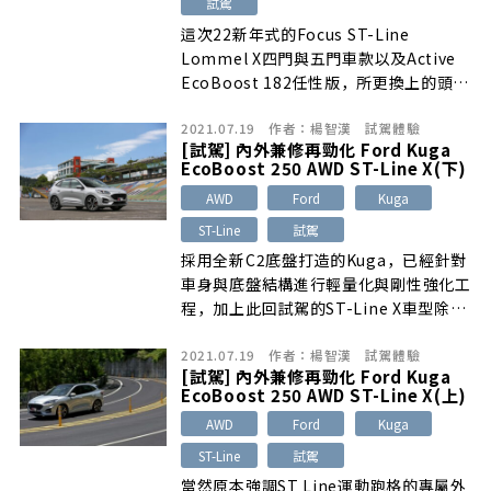
試駕
這次22新年式的Focus ST-Line
Lommel X四門與五門車款以及Active
EcoBoost 182任性版，所更換上的頭燈
組名為「Dynamic LED智能動態照明系
2021.07.19
作者：
楊智漢
試駕體驗
統」，在英國Ford的選配價格約台幣4萬
[試駕] 內外兼修再勁化 Ford Kuga
元，其規格與Focus ST Wagon相同
EcoBoost 250 AWD ST-Line X(下)
AWD
Ford
Kuga
ST-Line
試駕
採用全新C2底盤打造的Kuga，已經針對
車身與底盤結構進行輕量化與剛性強化工
程，加上此回試駕的ST-Line X車型除車
身降低外，也特別對底盤懸吊與轉向系統
2021.07.19
作者：
楊智漢
試駕體驗
進行運動化的調校設定，因此開起來不僅
[試駕] 內外兼修再勁化 Ford Kuga
沉穩且易掌控，尤其在蜿蜒山道中更展現
EcoBoost 250 AWD ST-Line X(上)
出靈活俐落的駕馭特性
AWD
Ford
Kuga
ST-Line
試駕
當然原本強調ST Line運動跑格的專屬外