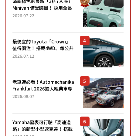
清新綠色的最新「3排7人座」
Minivan 備受矚目！ 採用全長
4.7公尺剛剛好的車身尺寸與
2026.07.22
「滑門」設計！ 還推出467萬
元日圓起的5人座版...
最便宜的Toyota「Crown」
值得關注！ 搭載4WD、每公升
22.4公里低油耗表現超亮眼！
2026.07.12
配備豐富、超越售價水準，堪
稱高CP值代表的「...
老車迷必看！Automechanika
Frankfurt 2026擴大經典車專
區 1954年珍稀古董車現場修復
2026.08.07
Yamaha發表可行駛「高速道
路」的新型小型速克達！ 搭載
能享受超強勁「渦輪感」的動