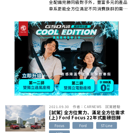
全配備完勝同級對手外，豐富多元的產品
車系更能全方位滿足不同消費族群的需
求，其中五門ST-Line Lommel X有著
帥氣動感的外型以及熱血操控樂趣，是年
輕性能車迷的最愛
2021.09.30
作者：
CARNEWS
試駕體驗
[試駕] 全方位實力、滿足全方位需求
(上) Ford Focus 22年式重磅回歸
Focus
Ford
ST-Line