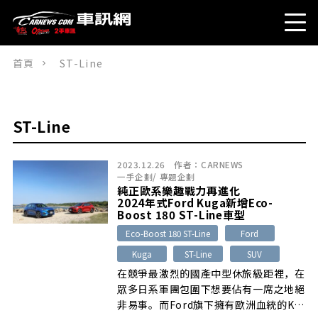
首頁
ST-Line
ST-Line
2023.12.26
作者：
CARNEWS
一手企劃
/
專題企劃
純正歐系樂趣戰力再進化
2024年式Ford Kuga新增Eco-
Boost 180 ST-Line車型
Eco-Boost 180 ST-Line
Ford
Kuga
ST-Line
SUV
在競爭最激烈的國產中型休旅級距裡，在
眾多日系軍團包圍下想要佔有一席之地絕
非易事。而Ford旗下擁有歐洲血統的K