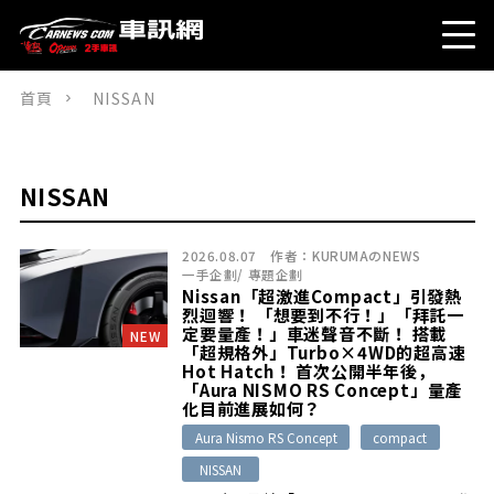
首頁
NISSAN
NISSAN
2026.08.07
作者：
KURUMAのNEWS
一手企劃
/
專題企劃
Nissan「超激進Compact」引發熱
烈迴響！ 「想要到不行！」「拜託一
定要量產！」車迷聲音不斷！ 搭載
NEW
「超規格外」Turbo×4WD的超高速
Hot Hatch！ 首次公開半年後，
「Aura NISMO RS Concept」量產
化目前進展如何？
Aura Nismo RS Concept
compact
NISSAN