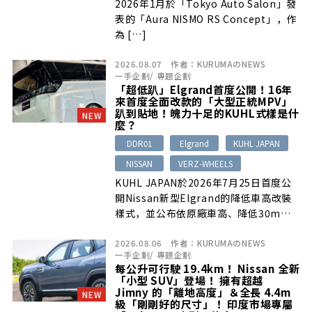
2026年1月於「Tokyo Auto Salon」發
表的「Aura NISMO RS Concept」，作
為 […]
2026.08.07
作者：
KURUMAのNEWS
一手企劃
/
專題企劃
「超低趴」Elgrand首度公開！16年
來首度全面改款的「大型正統MPV」
趴到貼地！魄力十足的KUHL式樣是什
NEW
麼？
DDR01
Elgrand
KUHL JAPAN
NISSAN
VERZ-WHEELS
KUHL JAPAN於2026年7月25日首度公
開Nissan新型Elgrand的降低車高改裝
樣式，並公布依原廠車高、降低30mm
與降低50mm三種狀態所測試出的合法
2026.08.06
作者：
KURUMAのNEWS
驗車輪圈匹配資料。展示車採用VERZ-
一手企劃
/
專題企劃
WHEELS「DDR01」21吋輪圈，未來也
每公升可行駛 19.4km！ Nissan 全新
將陸續推出空力套件、車高調、煞車系統
「小型 SUV」登場！ 擁有超越
等改裝零件。
Jimny 的「離地高度」＆全長 4.4m
NEW
級「剛剛好的尺寸」！ 印度市場專屬