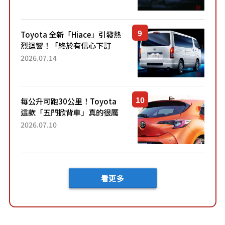
裝」！ 每公升可跑約20公里，
兼具優異節能表現與舒適
「三...
Toyota 全新「Hiace」引發熱
烈迴響！「終於有信心下訂
了！」「哪個等級交車最
2026.07.14
快？」討論不斷！但下訂後竟
然還要等「超過半年」才能交
車？...
每公升可跑30公里！Toyota
這款「五門掀背車」真的很厲
害！ 擁有全長4.3公尺的「剛剛
2026.07.10
好車身尺寸」，配備全面升
級！ 採Hybrid專屬設...
看更多