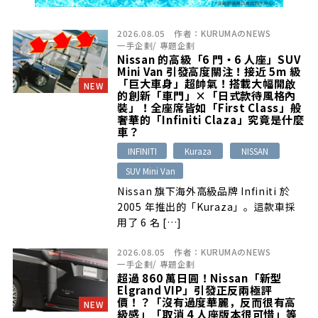
2026.08.05
作者：
KURUMAのNEWS
一手企劃
/
專題企劃
Nissan 的高級「6 門・6 人座」SUV
Mini Van 引發高度關注！接近 5m 級
「巨大車身」超帥氣！搭載大幅開啟
NEW
的創新「車門」×「日式款待風格內
裝」！全座席皆如「First Class」般
奢華的「Infiniti Claza」究竟是什麼
車？
INFINITI
Kuraza
NISSAN
SUV Mini Van
Nissan 旗下海外高級品牌 Infiniti 於
2005 年推出的「Kuraza」。這款車採
用了 6 名 […]
2026.08.05
作者：
KURUMAのNEWS
一手企劃
/
專題企劃
超過 860 萬日圓！Nissan「新型
Elgrand VIP」引發正反兩極評
價！？「沒有過度華麗，反而很有高
NEW
級感」「取消 4 人座版本很可惜」等