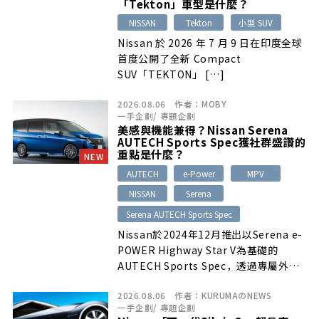
「Tekton」車型是什麼？
NISSAN
Tekton
小型 SUV
Nissan 於 2026 年 7 月 9 日在印度全球
首度公開了全新 Compact
SUV「TEKTON」 […]
2026.08.06
作者：
MOBY
一手企劃
/
專題企劃
美感與機能兼得？Nissan Serena
AUTECH Sports Spec獲社群盛讚的
重點是什麼？
NEW
AUTECH
e-Power
MPV
NISSAN
Serena
Serena AUTECH Sports Spec
Nissan於2024年12月推出以Serena e-
POWER Highway Star V為基礎的
AUTECH Sports Spec，透過專屬外
觀、17吋輪胎、懸吊調校與車身補強，
2026.08.06
作者：
KURUMAのNEWS
兼顧家庭MPV機能與更鮮明的運動感。上
一手企劃
/
專題企劃
市當時社群多肯定其設計、加速表現與操