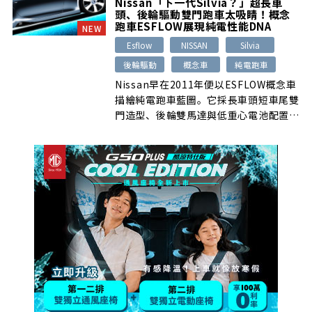
Nissan「下一代Silvia？」超長車
控穩定性，但也有人認為懸吊較硬、造型
頭、後輪驅動雙門跑車太吸睛！概念
過於運動化，且相較基礎車型的價格門檻
跑車ESFLOW展現純電性能DNA
NEW
偏高。
Esflow
NISSAN
Silvia
後輪驅動
概念車
純電跑車
Nissan早在2011年便以ESFLOW概念車
描繪純電跑車藍圖。它採長車頭短車尾雙
門造型、後輪雙馬達與低重心電池配置，
0-100km/h加速不到5秒，展現兼顧操
控、性能與零排放的前瞻思維。