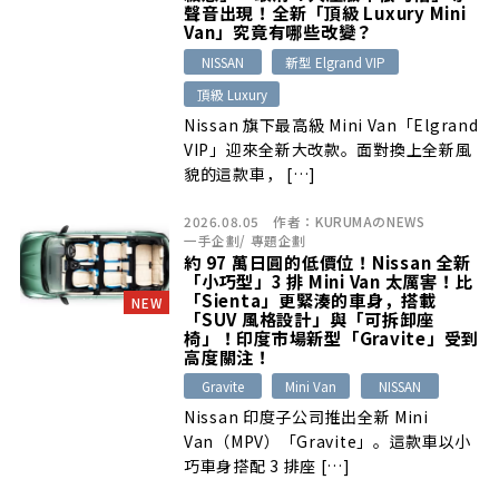
聲音出現！全新「頂級 Luxury Mini
Van」究竟有哪些改變？
NISSAN
新型 Elgrand VIP
頂級 Luxury
Nissan 旗下最高級 Mini Van「Elgrand
VIP」迎來全新大改款。面對換上全新風
貌的這款車， […]
2026.08.05
作者：
KURUMAのNEWS
一手企劃
/
專題企劃
約 97 萬日圓的低價位！Nissan 全新
「小巧型」3 排 Mini Van 太厲害！比
「Sienta」更緊湊的車身，搭載
NEW
「SUV 風格設計」與「可拆卸座
椅」！印度市場新型「Gravite」受到
高度關注！
Gravite
Mini Van
NISSAN
Nissan 印度子公司推出全新 Mini
Van（MPV）「Gravite」。這款車以小
巧車身搭配 3 排座 […]