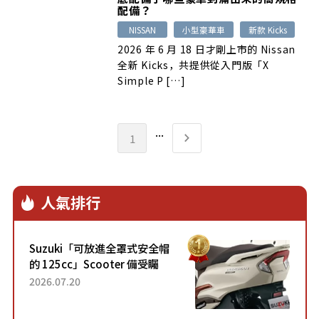
配備？
NISSAN
小型豪華車
新款 Kicks
2026 年 6 月 18 日才剛上市的 Nissan
全新 Kicks，共提供從入門版「X
Simple P […]
...
1
人氣排行
Suzuki「可放進全罩式安全帽
的 125cc」Scooter 備受矚
目！採用全新流線設計與各項
2026.07.20
升級，騎乘更加舒適！已陸續
開始出口的新款「B...