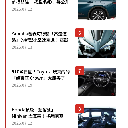
值得關注！ 搭載4WD、每公升
22.4公里低油耗表現超亮眼！
2026.07.12
配備豐富、超越售價水準，堪
稱高CP值代表的「...
Yamaha發表可行駛「高速道
路」的新型小型速克達！ 搭載
能享受超強勁「渦輪感」的動
2026.07.13
力系統！ 採用與高階「Super
Sport」車款相同的...
910萬日圓！Toyota 玩真的的
「超豪華 Crown」太厲害了！
採用由「匠人技藝」打造的
2026.07.19
「專屬車色」與運動化「底盤
設定」！還配備專屬豪華...
Honda頂級「超省油」
Minivan 太厲害！ 採用豪華
「真皮座椅」與專屬「黑色內
2026.07.12