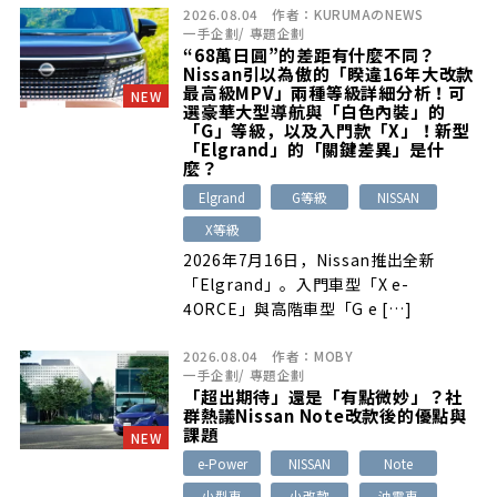
2026.08.04
作者：
KURUMAのNEWS
一手企劃
/
專題企劃
“68萬日圓”的差距有什麼不同？
Nissan引以為傲的「睽違16年大改款
最高級MPV」兩種等級詳細分析！可
NEW
選豪華大型導航與「白色內裝」的
「G」等級，以及入門款「X」！新型
「Elgrand」的「關鍵差異」是什
麼？
Elgrand
G等級
NISSAN
X等級
2026年7月16日，Nissan推出全新
「Elgrand」。入門車型「X e-
4ORCE」與高階車型「G e […]
2026.08.04
作者：
MOBY
一手企劃
/
專題企劃
「超出期待」還是「有點微妙」？社
群熱議Nissan Note改款後的優點與
課題
NEW
e-Power
NISSAN
Note
小型車
小改款
油電車