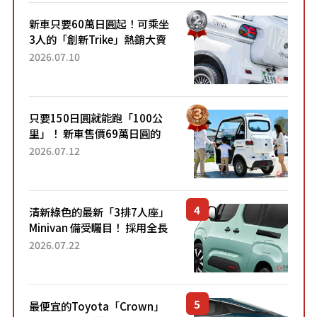
新車只要60萬日圓起！可乘坐
3人的「創新Trike」熱銷大賣
成為人氣車款！「養車成本真
2026.07.10
的超便宜！」「150日圓就能
跑100公里」「小朋友坐得...
只要150日圓就能跑「100公
里」！ 新車售價69萬日圓的
「3人座」Trike大受歡迎！ 順
2026.07.12
應時代需求，究竟為何能迅速
熱賣？
清新綠色的最新「3排7人座」
Minivan 備受矚目！ 採用全長
4.7公尺剛剛好的車身尺寸與
2026.07.22
「滑門」設計！ 還推出467萬
元日圓起的5人座版...
最便宜的Toyota「Crown」