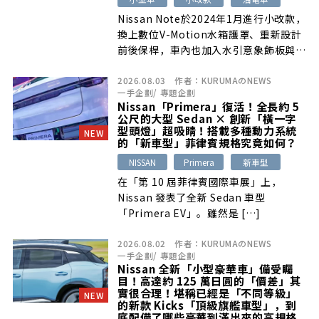
Nissan Note於2024年1月進行小改款，
換上數位V-Motion水箱護罩、重新設計
前後保桿，車內也加入水引意象飾板與新
式座椅材質。上市約兩年後，社群評價仍
2026.08.03
作者：
KURUMAのNEWS
呈現正反並存：多數車主肯定新設計、空
一手企劃
/
專題企劃
間機能、e-POWER加速及實際油耗表
Nissan「Primera」復活！全長約 5
現，但也有人認為車頭造型需要適應，並
公尺的大型 Sedan × 創新「橫一字
對引擎介入時的噪音、震動及部分駕駛感
型頭燈」超吸睛！搭載多種動力系統
NEW
的「新車型」菲律賓規格究竟如何？
受提出改善建議。
NISSAN
Primera
新車型
在「第 10 屆菲律賓國際車展」上，
Nissan 發表了全新 Sedan 車型
「Primera EV」。雖然是 […]
2026.08.02
作者：
KURUMAのNEWS
一手企劃
/
專題企劃
Nissan 全新「小型豪華車」備受矚
目！高達約 125 萬日圓的「價差」其
實很合理！堪稱已經是「不同等級」
NEW
的新款 Kicks「頂級旗艦車型」，到
底配備了哪些豪華到滿出來的高規格