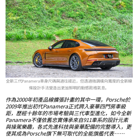
全新三代Panamera車身尺碼與過往接近，但透過強調橫向寬度的全新線
條設計手法營造出更加鮮明的動感跑格氣息。
作為2000年初產品線擴張計畫的其中一環，Porsche於
2009年推出初代Panamera正式跨入豪華四門房車級
距，歷經十餘年的市場考驗與三代車型進化，如今全新
Panamera不僅依舊忠實傳承來自911車系的設計元素
與操駕樂趣，各式先進科技與豪華配備的完整導入，更
使其成為Porsche旗下無可取代的全能旗艦代表……