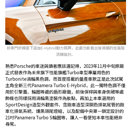
前車門折線底下追加E-Hybrid動力銘牌，此處也能看出後視鏡的低風阻
流線設計。
熟悉Porsche的車迷與讀者應該還記得，2023年11月中旬原廠
正式發表作為未來旗下性能旗艦Turbo車型專屬用色的
Turbonite渦輪黑色調，而首度搭載的量產車款正是此次試駕
主角全新三代Panamera Turbo E-Hybrid，此一獨特色調不僅
用於引擎蓋、輪圈等處的盾形廠徽，前後保桿與車身側裙等處
飾條也同樣採用渦輪黑塗裝作為妝點，再加上本車選用的
SportDesign造型外觀套件、含跑車造型深銅色排氣尾管的跑
車化排氣系統、燻黑頭尾燈組，以及配備中央單一鎖定設計的
21吋Panamera Turbo S輪圈等，讓人一看便知本車性能絕非
尋常。