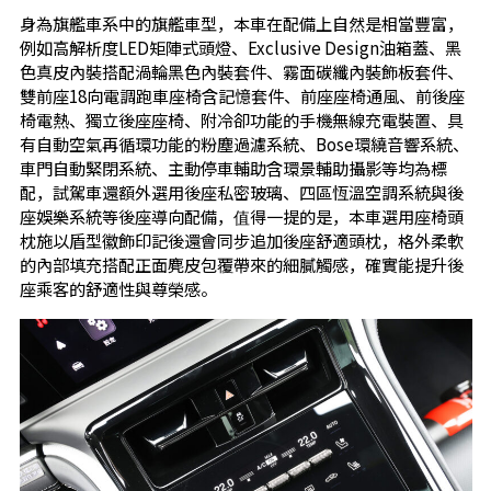
身為旗艦車系中的旗艦車型，本車在配備上自然是相當豐富，
例如高解析度LED矩陣式頭燈、Exclusive Design油箱蓋、黑
色真皮內裝搭配渦輪黑色內裝套件、霧面碳纖內裝飾板套件、
雙前座18向電調跑車座椅含記憶套件、前座座椅通風、前後座
椅電熱、獨立後座座椅、附冷卻功能的手機無線充電裝置、具
有自動空氣再循環功能的粉塵過濾系統、Bose環繞音響系統、
車門自動緊閉系統、主動停車輔助含環景輔助攝影等均為標
配，試駕車還額外選用後座私密玻璃、四區恆溫空調系統與後
座娛樂系統等後座導向配備，值得一提的是，本車選用座椅頭
枕施以盾型徽飾印記後還會同步追加後座舒適頭枕，格外柔軟
的內部填充搭配正面麂皮包覆帶來的細膩觸感，確實能提升後
座乘客的舒適性與尊榮感。