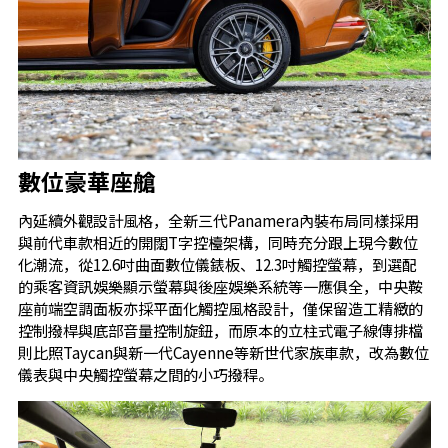
數位豪華座艙
內延續外觀設計風格，全新三代Panamera內裝布局同樣採用
與前代車款相近的開闊T字控檯架構，同時充分跟上現今數位
化潮流，從12.6吋曲面數位儀錶板、12.3吋觸控螢幕，到選配
的乘客資訊娛樂顯示螢幕與後座娛樂系統等一應俱全，中央鞍
座前端空調面板亦採平面化觸控風格設計，僅保留造工精緻的
控制撥桿與底部音量控制旋鈕，而原本的立柱式電子線傳排檔
則比照Taycan與新一代Cayenne等新世代家族車款，改為數位
儀表與中央觸控螢幕之間的小巧撥稈。