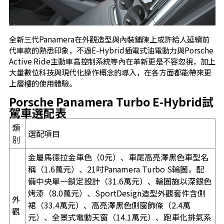
全新三代Panamera在外觀造型與內裝鋪陳上或許給人延續前
代車款的熟悉印象，不過E-Hybrid插電式油電動力與Porsche
Active Ride主動車高控制系統等內在革新更是不容忽視，加上
大量數位科技與現代化操作概念的導入，在各方面都能帶來更
上層樓的使用體驗。
Porsche Panamera Turbo E-Hybrid試
駕車選配表
類
選配項目
別
金屬馬德拉金車色（0元）、車尾高亮澤黑色車型名
稱（1.6萬元）、21吋Panamera Turbo S輪圈，配
備中央單一鎖定設計（31.6萬元）、輪圈施以深銀色
烤漆（8.0萬元）、SportDesign造型外觀套件含側
外
裙（33.4萬元）、高亮澤黑色側窗飾條（2.4萬
觀
元）、全景式電動天窗（14.1萬元）、跑車化排氣系