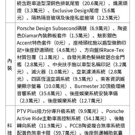
統含跑車造型深銅色排氣尾管（20.6萬元）、燻黑頭
燈（3.3萬元）、Exclusive Design尾燈（5.6萬
元）、隔熱隔音玻璃及後座私密玻璃（12.5萬元）
Porsche Design Subsecond碼錶（6.9萬元）、陶瓷
色Diamar內裝飾板套件（1.5萬元）、魅影銀色
Accent特色套件（0元）、座椅頭枕施以盾型徽飾印
記+後座舒適頭枕（4.6萬元）、方向盤採Race-Tex
材質包覆（1.1萬元）、自發光黑色髮絲紋鋁合金門
內
檻（2.8萬元）、中央扶手施以車型名稱印記（3.2萬
裝
元）、滅火器（1.0萬元）、空氣濾清系統（2.8萬
元）、四區恆溫空調系統（9.5萬元）、乘客資訊娛
樂顯示螢幕（10.0萬元）、Burmester 3D頂級環繞
音響系統（35.6萬元）、後座娛樂系統安裝準備
（2.3萬元）、後座娛樂系統（12.7萬元）
PTV Plus扭力分導升級系統（9.9萬元）、Porsche
Active Ride主動車高控制系統（54.1萬元）、後軸
科
轉向系統（11.9萬元）、PCCB陶瓷複合煞車系統搭
技
配黃色煞車卡鉗（59.7萬元）、後座側邊輔助氣囊