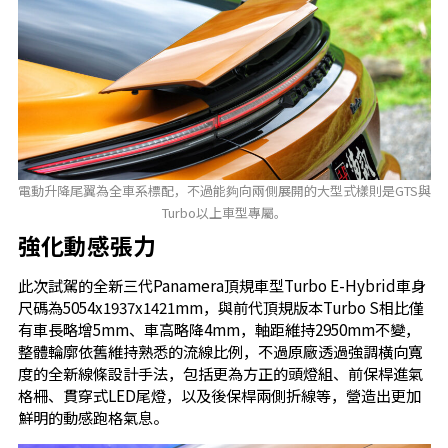
電動升降尾翼為全車系標配，不過能夠向兩側展開的大型式樣則是GTS與
Turbo以上車型專屬。
強化動感張力
此次試駕的全新三代Panamera頂規車型Turbo E-Hybrid車身
尺碼為5054x1937x1421mm，與前代頂規版本Turbo S相比僅
有車長略增5mm、車高略降4mm，軸距維持2950mm不變，
整體輪廓依舊維持熟悉的流線比例，不過原廠透過強調橫向寬
度的全新線條設計手法，包括更為方正的頭燈組、前保桿進氣
格柵、貫穿式LED尾燈，以及後保桿兩側折線等，營造出更加
鮮明的動感跑格氣息。