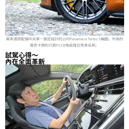
駕車選用配備中央單一鎖定設計的21吋Panamera Turbo S輪圈，內側的
黃色卡鉗則代表PCCB陶瓷複合煞車系統。
試駕心得～
內在全面革新