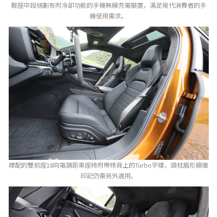
鞍座中段規劃有附冷卻功能的手機無線充電裝置，滿足現代消費者的手
機使用需求。
標配的雙前座18向電調跑車座椅附帶椅背上的Turbo字樣，頭枕盾形廠徽
印記仍需另外選用。