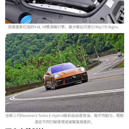
搭載重新打造的4.0L V8雙渦輪引擎，最大輸出可達519hp/78.5kgm。
全新三代Panamera Turbo E-Hybrid能夠自由運用油、電不同動力，輕鬆
滿足不同行駛環境或操駕風格喜好。