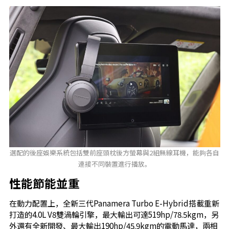
選配的後座娛樂系統包括雙前座頭枕後方螢幕與2組無線耳機，能夠各自
連接不同裝置進行播放。
性能節能並重
在動力配置上，全新三代Panamera Turbo E-Hybrid搭載重新
打造的4.0L V8雙渦輪引擎，最大輸出可達519hp/78.5kgm，另
外還有全新開發、最大輸出190hp/45.9kgm的電動馬達，兩相