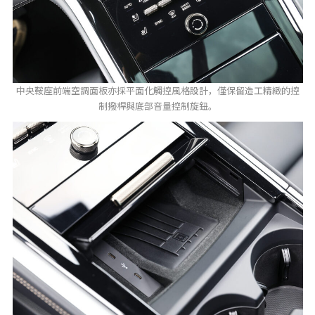
中央鞍座前端空調面板亦採平面化觸控風格設計，僅保留造工精緻的控
制撥桿與底部音量控制旋鈕。