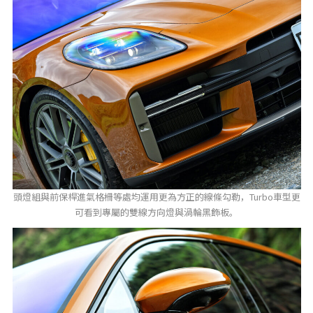
頭燈組與前保桿進氣格柵等處均運用更為方正的線條勾勒，Turbo車型更
可看到專屬的雙線方向燈與渦輪黑飾板。