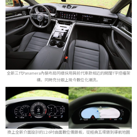
全新三代Panamera內裝布局同樣採用與前代車款相近的開闊T字控檯架
構，同時充分跟上現今數位化潮流。
換上全新介面設計的12.6吋曲面數位儀錶板，從經典五環錶到導航地圖