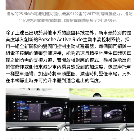
搭載的25.9kWh電池組還可提供最高91公里的WLTP純電續航能力，搭配
11kW交流電載充電裝置可將充電時間縮短至2小時39分。
除了上述已出現於其他車系的底盤科技之外，新車最特別的是
首度導入創新的Porsche Active Ride主動車高控制系統，採
用一組全新開發的雙閥門控制主動式避震器，每個閥門都與一
組電子控制的液壓泵浦連接，能夠迅速且精準地產生車體與車
輪之間所需的支撐力道，若開啟相對應的模式，懸吊還能反向
補償俯仰或側傾來減少車內乘員感受到的加速度，像是摩托車
一樣壓車過彎、加速時將車頭壓低、減速時則壓低車尾，另外
在車輛靜止時亦可抬升車體到適合進出的高度。