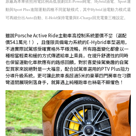
E-Power
Hybrid
Sport
原廠為本車依照用電比例高低規劃出
純電、
油電、
運
Sport Plus
Hybrid
動與
進階運動四種不同駕駛模式，其中
油電動力模式還
Auto
E-Hold
E-Charge
可再細分出
自動、
保持電量與
回充電量三種設定。
雖說Porsche Active Ride主動車高控制系統要價不婓（選配
價54.1萬元！），且僅限具備電力系統的E-Hybrid車型選用，
不過實際試駕感受確實格外平穩流暢，所有路面變化都會以一
種相當輕柔和緩的方式傳遞給車上乘員，在提升舒適性的同時
也保留運動化車款應有的路感回饋，對於喜愛操駕樂趣的自駕
型買家來說絕對是一大福音，配合試駕車選用的PTV Plus扭力
分導升級系統，更可讓此款車長超過5米的豪華四門房車在刁鑽
彎道間展現俐落身手，就算遇上純種跑車也絲毫不顯懼色！