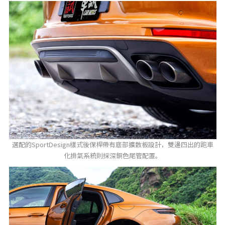
選配的SportDesign樣式後保桿帶有底部擴散板設計，雙邊四出的跑車
化排氣系統則採深銅色尾管配置。