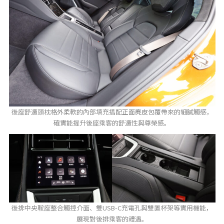
後座舒適頭枕格外柔軟的內部填充搭配正面麂皮包覆帶來的細膩觸感，
確實能提升後座乘客的舒適性與尊榮感。
後排中央鞍座整合觸控介面、雙USB-C充電孔與雙置杯架等實用機能，
展現對後排乘客的禮遇。