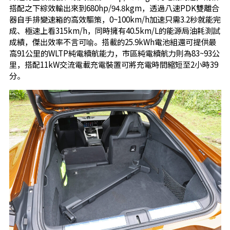
搭配之下綜效輸出來到680hp/94.8kgm，透過八速PDK雙離合
器自手排變速箱的高效驅策，0~100km/h加速只需3.2秒就能完
成、極速上看315km/h，同時擁有40.5km/L的能源局油耗測試
成績，傑出效率不言可喻。搭載的25.9kWh電池組還可提供最
高91公里的WLTP純電續航能力，市區純電續航力則為83~93公
里，搭配11kW交流電載充電裝置可將充電時間縮短至2小時39
分。