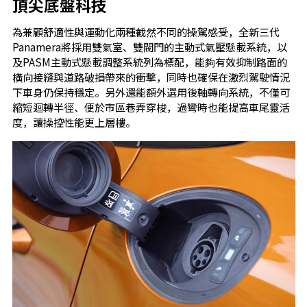
頂尖底盤科技
為兼顧舒適性與運動化兩種截然不同的操駕感受，全新三代
Panamera將採用雙氣室、雙閥門的主動式氣壓懸載系統，以
及PASM主動式懸載調整系統列為標配，能夠有效抑制路面的
橫向接縫與道路破損帶來的衝擊，同時也確保在激烈駕駛情況
下車身仍保持穩定。另外還能額外選用後軸轉向系統，不僅可
縮短迴轉半徑、便於市區巷弄穿梭，過彎時也能提高車尾靈活
度，讓操控性能更上層樓。