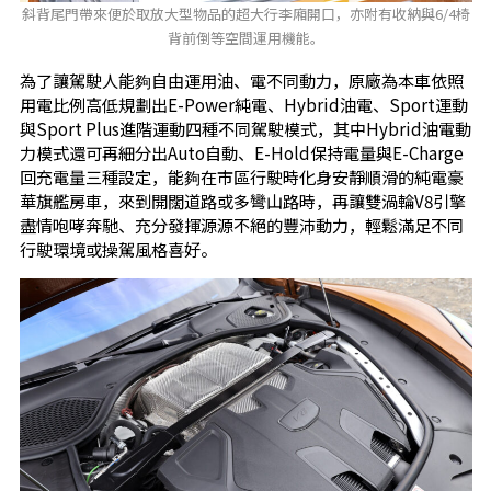
斜背尾門帶來便於取放大型物品的超大行李廂開口，亦附有收納與6/4椅
背前倒等空間運用機能。
為了讓駕駛人能夠自由運用油、電不同動力，原廠為本車依照
用電比例高低規劃出E-Power純電、Hybrid油電、Sport運動
與Sport Plus進階運動四種不同駕駛模式，其中Hybrid油電動
力模式還可再細分出Auto自動、E-Hold保持電量與E-Charge
回充電量三種設定，能夠在市區行駛時化身安靜順滑的純電豪
華旗艦房車，來到開闊道路或多彎山路時，再讓雙渦輪V8引擎
盡情咆哮奔馳、充分發揮源源不絕的豐沛動力，輕鬆滿足不同
行駛環境或操駕風格喜好。