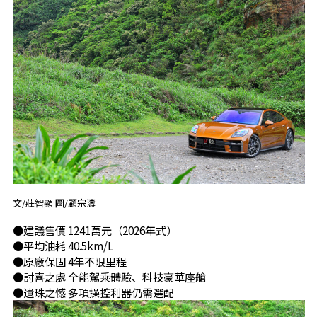
文/莊智顯 圖/顧宗濤
●建議售價 1241萬元（2026年式）
●平均油耗 40.5km/L
●原廠保固 4年不限里程
●討喜之處 全能駕乘體驗、科技豪華座艙
●遺珠之憾 多項操控利器仍需選配