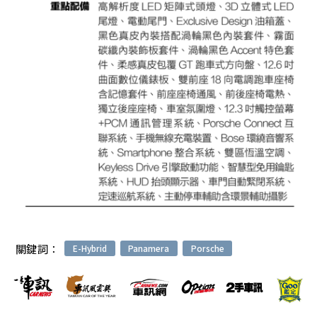
關鍵詞：
E-Hybrid
Panamera
Porsche