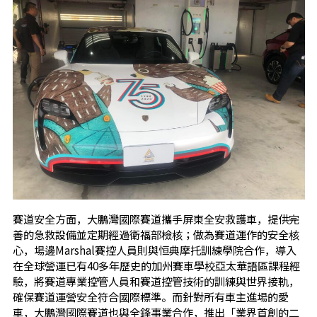
賽道安全方面，大鵬灣國際賽道攜手屏東全安救護車，提供完
善的急救設備並定期經過衛福部檢核；做為賽道運作的安全核
心，場邊Marshal賽控人員則與恒典摩托訓練學院合作，導入
在全球營運已有40多年歷史的加州賽車學校亞太華語區課程經
驗，將賽道專業控管人員和賽道控管技術的訓練與世界接軌，
確保賽道運營安全符合國際標準。而針對所有車主進場的愛
車，大鵬灣國際賽道也與全鋒事業合作，推出「業界首創的二