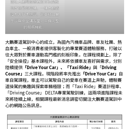
落址大鵬灣國際賽道首次開放
的西側最高塔樓，一樓大廳處
設有客戶休憩區、跑車精品展
示區與安全講習室，具備完整
的服務機能。
大鵬賽道駕訓中心的成立，為國內汽機車品牌、車友社團、熱
血車主、一般消費者提供客製化的專業賽道體驗服務，打破以
往大眾對於賽車運動高門檻的刻板印象。在課程規劃上，除了
「安全操控」基本課程外，未來將依據車友喜好與需求，分別
陸續提供
「Drive Your Car」、「Taxi Ride」
與「
Driving
Course」
三大課程。現階段將率先推出
「Drive Your Car」
自
車自駕課程，車主可以駕駛自己的愛車在賽道上奔馳，體驗賽
道操駕的樂趣與探索車輛極限；而「Taxi Ride」賽道計程車、
「Driving Course」 DELTA專業駕駛訓練，這兩項進階課程未
來將陸續上線，相關課程最新消息請密切關注大鵬賽道駕訓中
心的網路公告訊息。