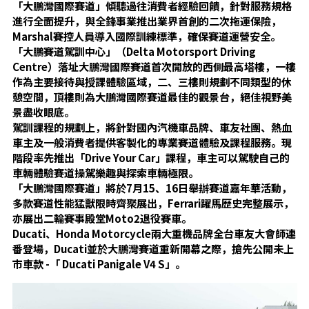
「大鵬灣國際賽道」傾聽過往消費者經驗回饋，針對服務規格
進行全面提升，與全鋒事業推出業界首創的二次拖運保險，
Marshal賽控人員導入國際訓練標準，確保賽道運營安全。
「大鵬賽道駕訓中心」
（Delta Motorsport Driving
Centre）
落址大鵬灣國際賽道首次開放的西側最高塔樓，一樓
作為主要接待與授課體驗區域，二、三樓則規劃不同類型的休
憩空間，頂樓則為大鵬灣國際賽道最佳的觀景台，絕佳視野美
景盡收眼底。
駕訓課程的規劃上，將針對國內汽機車品牌、車友社團、熱血
車主及一般消費者提供客製化的專業賽道體驗及課程服務。現
階段率先推出「Drive Your Car」課程，車主可以駕駛自己的
車輛體驗賽道操駕樂趣與探索車輛極限。
「大鵬灣國際賽道」將於7月15、16日舉辦賽道嘉年華活動，
多款賽道性能猛獸限時齊聚展出，Ferrari躍馬歷史完整展示，
亦展出二輪賽事殿堂Moto2退役賽車。
Ducati、Honda Motorcycle兩大重機品牌全台車友大會師連
番登場，Ducati並於大鵬灣賽道重新開幕之際，搶先公開未上
市車款 -「 Ducati Panigale V4 S」。