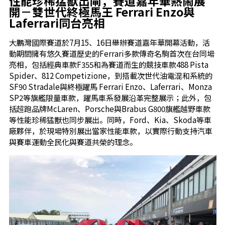
性能珍稀猛獸出閘，賽道嘉年華熱鬧展
開
－
雙世代終極馬王 Ferrari Enzo與
Laferrari同台亮相
大鵬灣國際賽道於7月15、16日舉辦賽道嘉年華開幕活動，活
動期間擁有悠久賽道歷史的Ferrari多款傳奇名駒首次在台同場
亮相，包括經典車款F355和為賽道而生的競技車款488 Pista
Spider、812 Competizione，到搭載次世代油電混和系統的
SF90 Stradale與終極躍馬 Ferrari Enzo、Laferrari、Monza
SP2等旗艦限量車款，躍馬車系發展沿革完整展示；此外，包
括超跑品牌McLaren、Porsche與Brabus G800旗艦越野車款
等性能珍稀猛獸也同步展出。同時，Ford、Kia、Skoda等車
廠夥伴，於現場特別展出當家性能車款，以實際行動支持汽車
與賽車運動全民化與賽道共榮的理念。