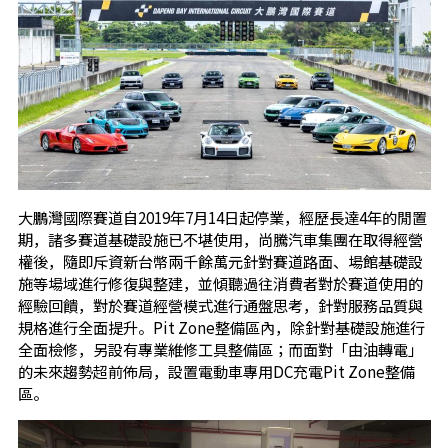
大鵬灣國際賽道自2019年7月14日起停業，經歷長達4年的閒置
期，諸多賽道基礎設施已不堪使用，尚騰汽車集團在取得經營
權後，隨即斥資新台幣兩千餘萬元針對賽道路面、場館基礎設
施等場域進行修復與整建，並傾聽過往消費者對於賽道使用的
經驗回饋，對於賽道經營模式進行通盤思考，針對服務品質與
規格進行全面提升。Pit Zone整備區內，除針對基礎設施進行
全面檢修，另設有專業維修工具整備區；而面對「由油轉電」
的未來趨勢超前佈局，設置電動車專用DC充電Pit Zone整備
區。