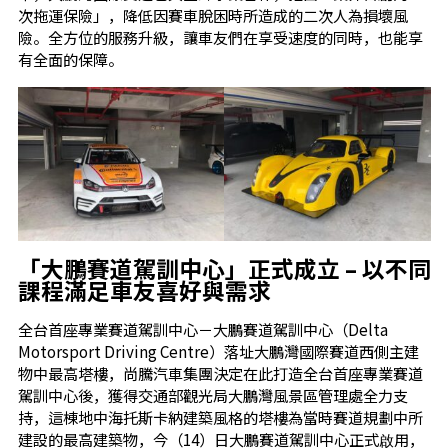
次拖運保險」，降低因賽車脫困時所造成的二次人為損壞風
險。全方位的服務升級，讓車友們在享受速度的同時，也能享
有全面的保障。
「
大鵬賽道駕訓中心」正式成立
– 以不同
課程滿足車友喜好與需求
全台首座專業賽道駕訓中心－大鵬賽道駕訓中心（Delta
Motorsport Driving Centre）落址大鵬灣國際賽道西側主建
物中最高塔樓，尚騰汽車集團決定在此打造全台首座專業賽道
駕訓中心後，獲得交通部觀光局大鵬灣風景區管理處全力支
持，這棟地中海托斯卡納建築風格的塔樓為當時賽道規劃中所
建設的最高建築物，今（14）日大鵬賽道駕訓中心正式啟用，