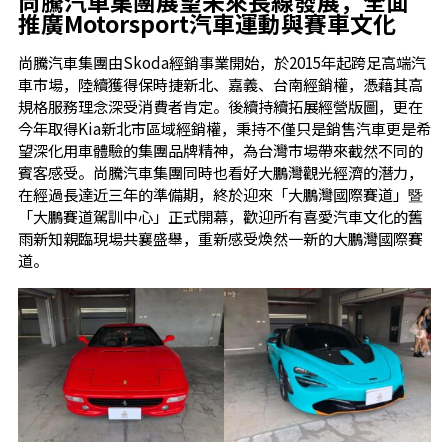
尚騰汽車集團展望未來長線發展，全面
推廣
Motorsport
汽車運動與賽車文化
尚騰汽車集團由Skoda經銷事業開始，於2015年起跨足高端汽
車市場，陸續獲得保時捷新北、嘉義、台南經銷權，憑藉其高
規格服務理念深受消費者肯定。後續持續拓展經營版圖，更在
今年取得Kia新北市區域經銷權，秉持不僅只是銷售汽車更是希
望深化用車體驗的集團品牌精神，為台灣市場帶來截然不同的
賓客感受。尚騰汽車集團同時也看好大鵬灣觀光經濟的潛力，
在經過長達近三年的準備期，終於迎來「大鵬灣國際賽道」暨
「大鵬賽道駕訓中心」正式開幕，歡迎所有喜愛汽車文化的舊
雨新知親臨現場共襄盛舉，重新感受煥然一新的大鵬灣國際賽
道。