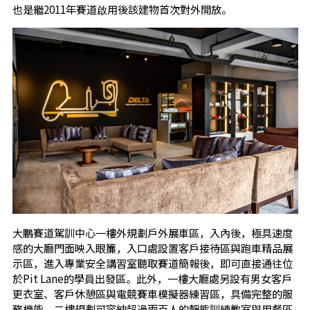
也是繼2011年賽道啟用後該建物首次對外開放。
大鵬賽道駕訓中心一樓外規劃戶外展車區，入內後，極具速度
感的大廳門面映入眼簾，入口處設置客戶接待區與跑車精品展
示區，進入專業安全講習室聽取賽道簡報後，即可直接通往位
於Pit Lane的學員出發區。此外，一樓大廳處另設有男女客戶
更衣室、客戶休憩區與電競賽車模擬器練習區，具備完整的服
務機能。二樓規劃可容納超過兩百人的靜態訓練教室與用餐區