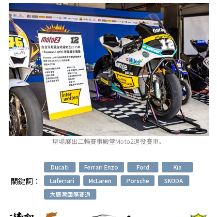
現場展出二輪賽事殿堂Moto2退役賽車。
Ducati
Ferrari Enzo
Ford
Kia
關鍵詞：
Laferrari
McLaren
Porsche
SKODA
大鵬灣國際賽道