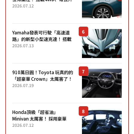
22.4公里低油耗表現超亮眼！
2026.07.12
配備豐富、超越售價水準，堪
稱高CP值代表的「...
Yamaha發表可行駛「高速道
路」的新型小型速克達！ 搭載
能享受超強勁「渦輪感」的動
2026.07.13
力系統！ 採用與高階「Super
Sport」車款相同的...
910萬日圓！Toyota 玩真的的
「超豪華 Crown」太厲害了！
採用由「匠人技藝」打造的
2026.07.19
「專屬車色」與運動化「底盤
設定」！還配備專屬豪華...
Honda頂級「超省油」
Minivan 太厲害！ 採用豪華
「真皮座椅」與專屬「黑色內
2026.07.12
裝」！ 每公升可跑約20公里，