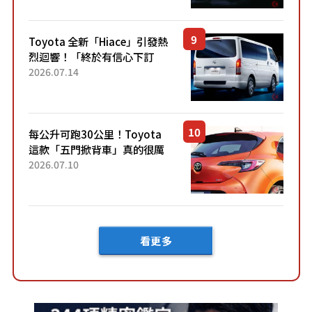
兼具優異節能表現與舒適
「三...
Toyota 全新「Hiace」引發熱
烈迴響！「終於有信心下訂
了！」「哪個等級交車最
2026.07.14
快？」討論不斷！但下訂後竟
然還要等「超過半年」才能交
車？...
每公升可跑30公里！Toyota
這款「五門掀背車」真的很厲
害！ 擁有全長4.3公尺的「剛剛
2026.07.10
好車身尺寸」，配備全面升
級！ 採Hybrid專屬設...
看更多