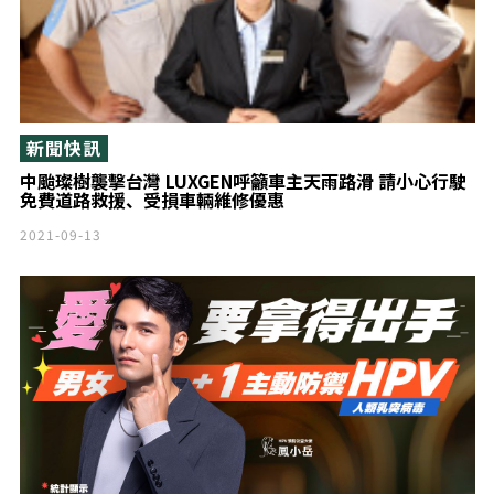
新聞快訊
中颱璨樹襲擊台灣 LUXGEN呼籲車主天雨路滑 請小心行駛
免費道路救援、受損車輛維修優惠
2021-09-13