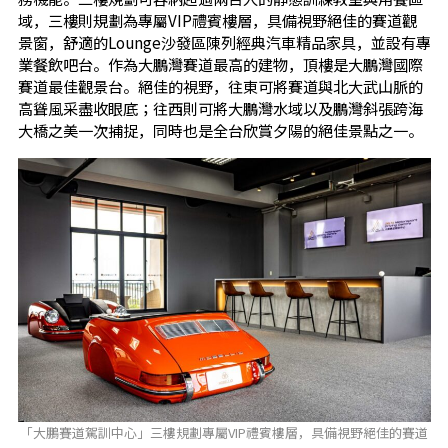
域，三樓則規劃為專屬VIP禮賓樓層，具備視野絕佳的賽道觀
景窗，舒適的Lounge沙發區陳列經典汽車精品家具，並設有專
業餐飲吧台。作為大鵬灣賽道最高的建物，頂樓是大鵬灣國際
賽道最佳觀景台。絕佳的視野，往東可將賽道與北大武山脈的
高聳風采盡收眼底；往西則可將大鵬灣水域以及鵬灣斜張跨海
大橋之美一次捕捉，同時也是全台欣賞夕陽的絕佳景點之一。
「大鵬賽道駕訓中心」三樓規劃專屬VIP禮賓樓層，具備視野絕佳的賽道