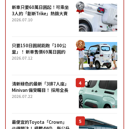
新車只要60萬日圓起！可乘坐
3人的「創新Trike」熱銷大賣
成為人氣車款！「養車成本真
2026.07.10
的超便宜！」「150日圓就能
跑100公里」「小朋友坐得...
只要150日圓就能跑「100公
里」！ 新車售價69萬日圓的
「3人座」Trike大受歡迎！ 順
2026.07.12
應時代需求，究竟為何能迅速
熱賣？
清新綠色的最新「3排7人座」
Minivan 備受矚目！ 採用全長
4.7公尺剛剛好的車身尺寸與
2026.07.22
「滑門」設計！ 還推出467萬
元日圓起的5人座版...
最便宜的Toyota「Crown」
值得關注！ 搭載4WD、每公升