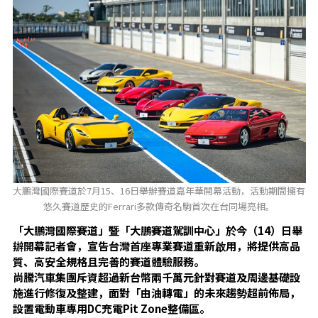
大鵬灣國際賽道於7月15、16日舉辦賽道嘉年華開幕活動，活動期間擁有
悠久賽道歷史的Ferrari多款傳奇名駒首次在台同場亮相。
「大鵬灣國際賽道」暨「大鵬賽道駕訓中心」於今（14）日舉
辦開幕記者會，宣告台灣首座專業賽道重新啟用，將提供高品
質、高安全規格且完善的賽道體驗服務。
尚騰汽車集團斥資超過新台幣兩千萬元針對賽道及周邊基礎設
施進行修復及整建，面對「由油轉電」的未來趨勢超前佈局，
設置電動車專用DC充電Pit Zone整備區。