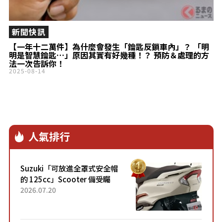
新聞快訊
【一年十二萬件】為什麼會發生「鑰匙反鎖車內」？ 「明
明是智慧鑰匙…」原因其實有好幾種！？ 預防＆處理的方
法一次告訴你！
2025-08-14
人氣排行
Suzuki「可放進全罩式安全帽
的 125cc」Scooter 備受矚
目！採用全新流線設計與各項
2026.07.20
升級，騎乘更加舒適！已陸續
開始出口的新款「B...