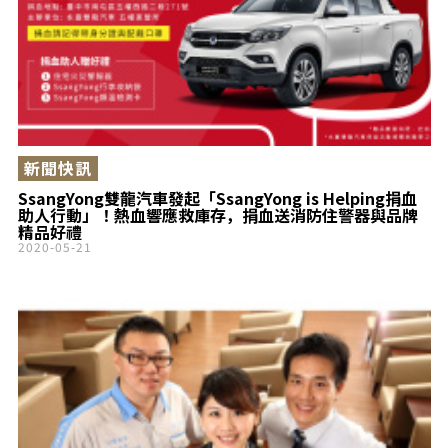
新聞快訊
SsangYong雙龍汽車發起「SsangYong is Helping捐血
助人行動」！熱血響應救庫存，捐血送消防住警器與品牌
精品好禮
2020-05-21