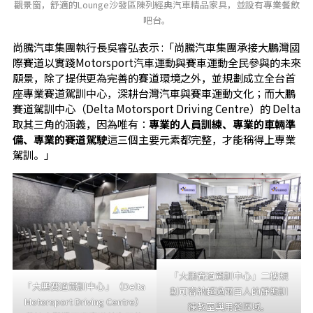
觀景窗，舒適的Lounge沙發區陳列經典汽車精品家具，並設有專業餐飲
吧台。
尚騰汽車集團執行長吳睿弘表示 :「尚騰汽車集團承接大鵬灣國
際賽道以實踐Motorsport汽車運動與賽車運動全民參與的未來
願景，除了提供更為完善的賽道環境之外，並規劃成立全台首
座專業賽道駕訓中心，深耕台灣汽車與賽車運動文化；而大鵬
賽道駕訓中心（Delta Motorsport Driving Centre）的 Delta
取其三角的涵義，因為唯有：
專業的人員訓練、專業的車輛準
備、專業的賽道駕駛
這三個主要元素都完整，才能稱得上專業
駕訓。」
「大鵬賽道駕訓中心」二樓規
「大鵬賽道駕訓中心」（Delta
劃可容納超過兩百人的靜態訓
Motorsport Driving Centre）
練教室與用餐區域。