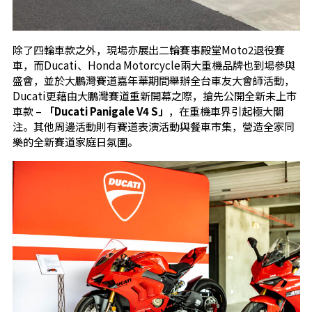
除了四輪車款之外，現場亦展出二輪賽事殿堂Moto2退役賽
車，而Ducati、Honda Motorcycle兩大重機品牌也到場參與
盛會，並於大鵬灣賽道嘉年華期間舉辦全台車友大會師活動，
Ducati更藉由大鵬灣賽道重新開幕之際，搶先公開全新未上市
車款 –
「Ducati Panigale V4 S」
，在重機車界引起極大關
注。其他周邊活動則有賽道表演活動與餐車市集，營造全家同
樂的全新賽道家庭日氛圍。