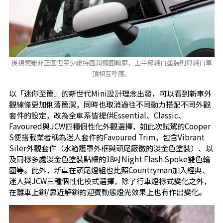
後視鏡雖非正圓但至少維持圓潤橢圓輪廓，上半部純白塗裝則與純白車
頂相互呼應。
以「迷你至簡」的新世代Mini設計理念出發，可以看到新車外
觀線條更加俐落簡潔，同時也取消過往不同動力搭配不同外觀
套件的設定，改為全車系皆提供Essential、Classic、
Favoured與JCW四種個性化外觀選擇，如此次試駕的Cooper
S便搭載業者稱為迷人套件的Favoured Trim，包含Vibrant
Siler外觀套件（水箱護罩外框與頭尾廠徽的淡金色塗裝）、以
及同樣多處淡金色塗裝點綴的18吋Night Flash Spoke雙色輪
圈等。此外，新車在頭尾燈組也比照Countryman加入經典、
迷人與JCW三種個性化模式選擇，除了行車燈樣式變化之外，
在離車上鎖/靠近解鎖的迎賓動態燈光效果上也有作出變化。