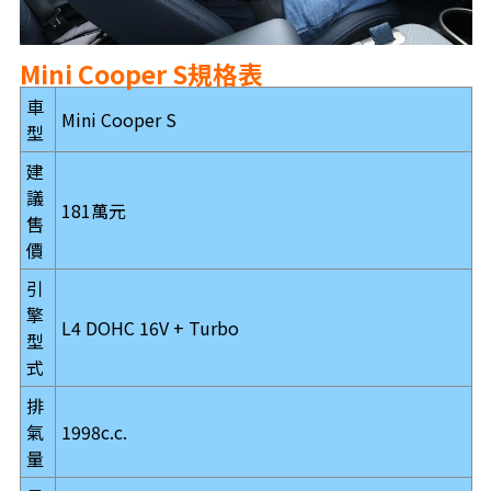
Mini Cooper S規格表
車
Mini Cooper S
型
建
議
181萬元
售
價
引
擎
L4 DOHC 16V + Turbo
型
式
排
氣
1998c.c.
量