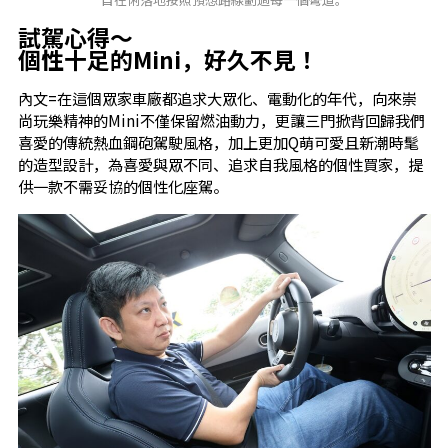
試駕心得～
個性十足的Mini，好久不見！
內文=在這個眾家車廠都追求大眾化、電動化的年代，向來崇
尚玩樂精神的Mini不僅保留燃油動力，更讓三門掀背回歸我們
喜愛的傳統熱血鋼砲駕駛風格，加上更加Q萌可愛且新潮時髦
的造型設計，為喜愛與眾不同、追求自我風格的個性買家，提
供一款不需妥協的個性化座駕。