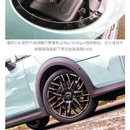
載的2.0L直四汽油渦輪引擎擁有204hp/30.6kgm強勁輸出，在七速自手
排變速箱搭配下零百加速僅需6.6秒。