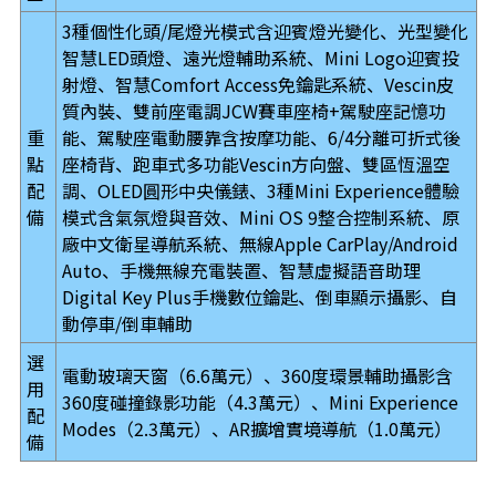
3種個性化頭/尾燈光模式含迎賓燈光變化、光型變化
智慧LED頭燈、遠光燈輔助系統、Mini Logo迎賓投
射燈、智慧Comfort Access免鑰匙系統、Vescin皮
質內裝、雙前座電調JCW賽車座椅+駕駛座記憶功
重
能、駕駛座電動腰靠含按摩功能、6/4分離可折式後
點
座椅背、跑車式多功能Vescin方向盤、雙區恆溫空
配
調、OLED圓形中央儀錶、3種Mini Experience體驗
備
模式含氣氛燈與音效、Mini OS 9整合控制系統、原
廠中文衛星導航系統、無線Apple CarPlay/Android
Auto、手機無線充電裝置、智慧虛擬語音助理
Digital Key Plus手機數位鑰匙、倒車顯示攝影、自
動停車/倒車輔助
選
電動玻璃天窗（6.6萬元）、360度環景輔助攝影含
用
360度碰撞錄影功能（4.3萬元）、Mini Experience
配
Modes（2.3萬元）、AR擴增實境導航（1.0萬元）
備