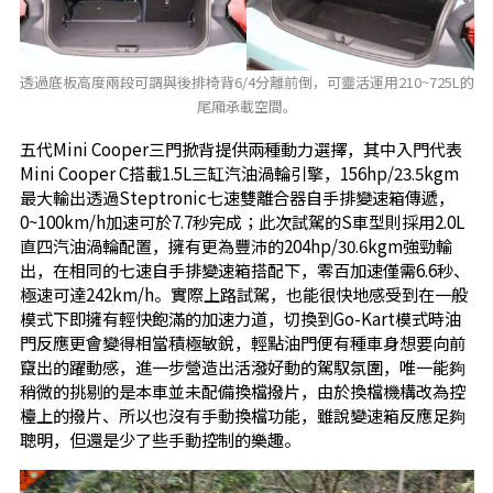
透過底板高度兩段可調與後排椅背6/4分離前倒，可靈活運用210~725L的
尾廂承載空間。
五代Mini Cooper三門掀背提供兩種動力選擇，其中入門代表
Mini Cooper C搭載1.5L三缸汽油渦輪引擎，156hp/23.5kgm
最大輸出透過Steptronic七速雙離合器自手排變速箱傳遞，
0~100km/h加速可於7.7秒完成；此次試駕的S車型則採用2.0L
直四汽油渦輪配置，擁有更為豐沛的204hp/30.6kgm強勁輸
出，在相同的七速自手排變速箱搭配下，零百加速僅需6.6秒、
極速可達242km/h。實際上路試駕，也能很快地感受到在一般
模式下即擁有輕快飽滿的加速力道，切換到Go-Kart模式時油
門反應更會變得相當積極敏銳，輕點油門便有種車身想要向前
竄出的躍動感，進一步營造出活潑好動的駕馭氛圍，唯一能夠
稍微的挑剔的是本車並未配備換檔撥片，由於換檔機構改為控
檯上的撥片、所以也沒有手動換檔功能，雖說變速箱反應足夠
聰明，但還是少了些手動控制的樂趣。