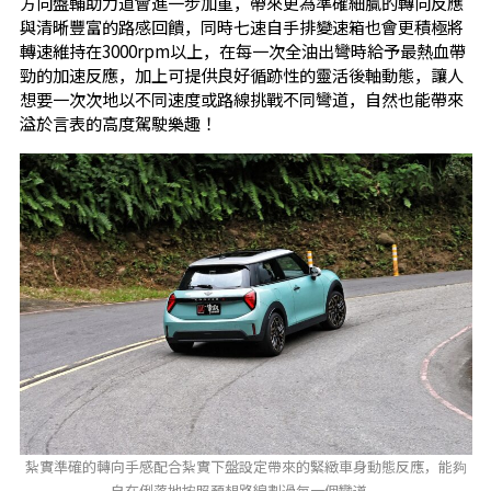
方向盤輔助力道會進一步加重，帶來更為準確細膩的轉向反應
與清晰豐富的路感回饋，同時七速自手排變速箱也會更積極將
轉速維持在3000rpm以上，在每一次全油出彎時給予最熱血帶
勁的加速反應，加上可提供良好循跡性的靈活後軸動態，讓人
想要一次次地以不同速度或路線挑戰不同彎道，自然也能帶來
溢於言表的高度駕駛樂趣！
紮實準確的轉向手感配合紮實下盤設定帶來的緊緻車身動態反應，能夠
自在俐落地按照預想路線劃過每一個彎道。