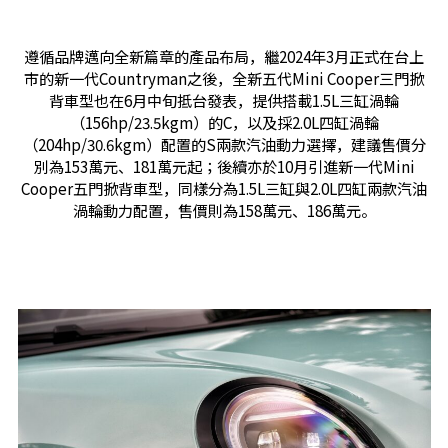
遵循品牌邁向全新篇章的產品布局，繼2024年3月正式在台上
市的新一代Countryman之後，全新五代Mini Cooper三門掀
背車型也在6月中旬抵台發表，提供搭載1.5L三缸渦輪
（156hp/23.5kgm）的C，以及採2.0L四缸渦輪
（204hp/30.6kgm）配置的S兩款汽油動力選擇，建議售價分
別為153萬元、181萬元起；後續亦於10月引進新一代Mini
Cooper五門掀背車型，同樣分為1.5L三缸與2.0L四缸兩款汽油
渦輪動力配置，售價則為158萬元、186萬元。