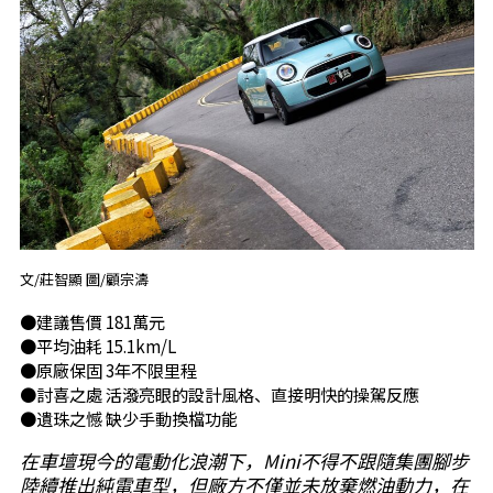
文/莊智顯 圖/顧宗濤
●建議售價 181萬元
●平均油耗 15.1km/L
●原廠保固 3年不限里程
●討喜之處 活潑亮眼的設計風格、直接明快的操駕反應
●遺珠之憾 缺少手動換檔功能
在車壇現今的電動化浪潮下，Mini不得不跟隨集團腳步
陸續推出純電車型，但廠方不僅並未放棄燃油動力，在