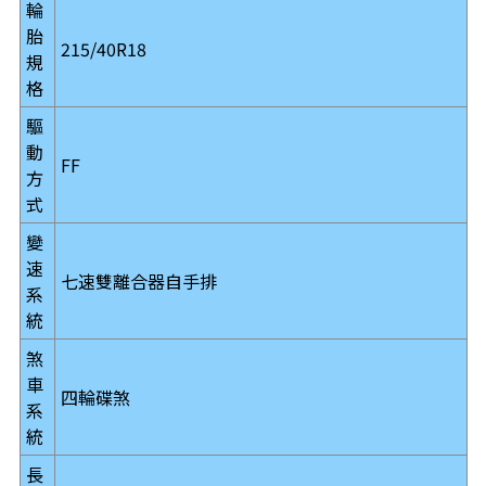
輪
胎
215/40R18
規
格
驅
動
FF
方
式
變
速
七速雙離合器自手排
系
統
煞
車
四輪碟煞
系
統
長