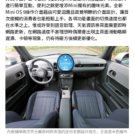
進行簡單互動，便利之餘更增添Mini獨有的趣味元素。全新
Mini OS 9操作介面藉由可愛逗趣且直覺明瞭的介面設計，讓首
次接觸的消費者也能輕鬆上手，各項功能畫面的切換速度也都
在水準之上，惟或許受到語音助理、天氣資訊等頁面需要即時
網路更新，在網路速度不甚理想時偶爾會出現主頁面滑動略顯
遲滯、卡頓等現象，仍有待廠方後續更新優化。
內裝鋪陳再次充分展現純粹俐落的迷你至簡設計理念，尤其是米色織布