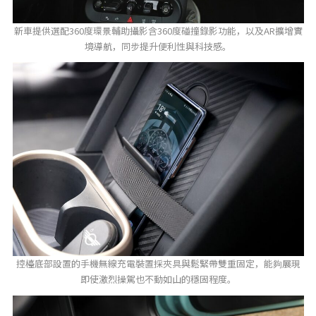
新車提供選配360度環景輔助攝影含360度碰撞錄影功能，以及AR擴增實
境導航，同步提升便利性與科技感。
控檯底部設置的手機無線充電裝置採夾具與鬆緊帶雙重固定，能夠展現
即使激烈操駕也不動如山的穩固程度。