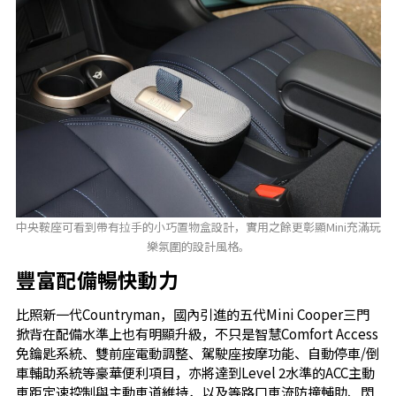
中央鞍座可看到帶有拉手的小巧置物盒設計，實用之餘更彰顯Mini充滿玩
樂氛圍的設計風格。
豐富配備暢快動力
比照新一代Countryman，國內引進的五代Mini Cooper三門
掀背在配備水準上也有明顯升級，不只是智慧Comfort Access
免鑰匙系統、雙前座電動調整、駕駛座按摩功能、自動停車/倒
車輔助系統等豪華便利項目，亦將達到Level 2水準的ACC主動
車距定速控制與主動車道維持，以及等路口車流防撞輔助、閃