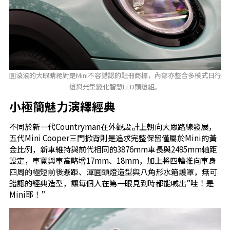
圓滾滾的大眼睛絕對是Mini不容錯認的註冊商標，內部亦整合多模式日行
燈與光型變化智慧LED頭燈組。
小極簡魅力演繹經典
不同於新一代Countryman在外觀設計上朝向大眾路線發展，
五代Mini Cooper三門掀背則是追求完整保留僅屬於Mini的黃
金比例，新車維持與前代相同的3876mm車長與2495mm軸距
設定，車寬與車高略增17mm、18mm，加上將四輪推向車身
四周的極短前後懸距、渾圓頭燈造型與八角形水箱護罩，無可
錯認的經典造型，讓每個人在第一眼見到時都能喊出”哇！是
Mini耶！”