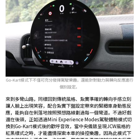
Go-Kart模式下不僅可充分發揮駕駛樂趣，還能針對動力與轉向反應進行
個別設定。
來到多彎山路，同樣回到傳統風格、紮實準確的轉向手感立刻
讓人臉上出現笑容，配合紮實下盤設定帶來的緊緻車身動態反
應，能夠自在俐落地按照預想路線劃過每一個彎道。不過好戲
還在後頭，正如透過Mini Experience Modes駕駛體驗模式切
換到Go-Kart模式後的歡呼音效，當中央儀錶呈現JCW風格的
紅黑樣式之時，才能盡情探索本車的操控樂趣，因為此模式下