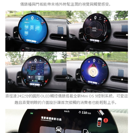
儀錶檯與門板能帶來格外時髦溫潤的視覺與觸覺感受。
直徑達24公分的圓形OLED觸控儀錶搭載全新Mini OS 9控制系統，可愛逗
趣且直覺明瞭的介面設計讓首次接觸的消費者也能輕鬆上手。