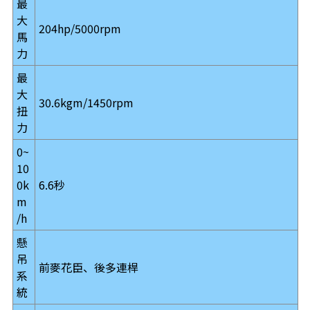
最
大
204hp/5000rpm
馬
力
最
大
30.6kgm/1450rpm
扭
力
0~
10
0k
6.6秒
m
/h
懸
吊
前麥花臣、後多連桿
系
統