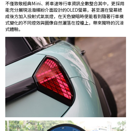
不僅致敬經典Mini、將車速等行車資訊全數整合其中，更採用
能充分展現活潑繽紛介面設計的OLED螢幕，甚至還在螢幕總
成後方加入投射式氣氛燈，在天色變暗時便能看到隨著行車模
式變化的不同燈效與圖像自然灑落在控檯上，帶來獨特的沉浸
式體驗。