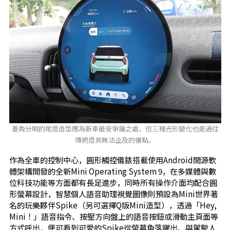
菱角分明的尾燈造型應為新車最受爭議之處，但三種光形變化也是過往
傳統燈具無法企及的優點。
作為全車的控制中心，圓形觸控儀錶搭載使用Android開源軟
體架構開發的全新Mini Operating System 9，在多媒體與數
位科技功能等方面都有長足進步，同時所有操作介面均配合圓
形螢幕設計，智慧個人語音助理視覺圖像則預設為Mini世界著
名的玩樂夥伴Spike（另可選擇Q版Mini造型），透過「Hey,
Mini！」語音指令、按壓方向盤上的語音按鈕或滑動主頁面等
方式呼出，便可看到可愛的Spike從螢幕角落躍出、與駕駛人