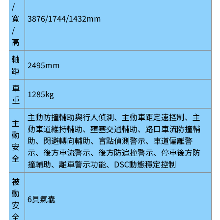
/
寬
3876/1744/1432mm
/
高
軸
2495mm
距
車
1285kg
重
主動防撞輔助與行人偵測、主動車距定速控制、主
主
動車道維持輔助、壅塞交通輔助、路口車流防撞輔
動
助、閃避轉向輔助、盲點偵測警示、車道偏離警
安
示、後方車流警示、後方防追撞警示、停車後方防
全
撞輔助、離車警示功能、DSC動態穩定控制
被
動
6具氣囊
安
全