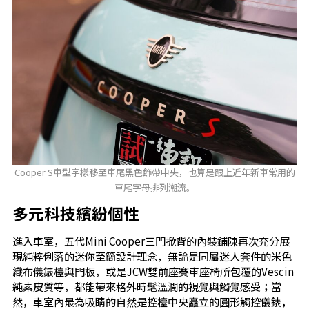
Cooper S車型字樣移至車尾黑色飾帶中央，也算是跟上近年新車常用的
車尾字母排列潮流。
多元科技繽紛個性
進入車室，五代Mini Cooper三門掀背的內裝鋪陳再次充分展
現純粹俐落的迷你至簡設計理念，無論是同屬迷人套件的米色
織布儀錶檯與門板，或是JCW雙前座賽車座椅所包覆的Vescin
純素皮質等，都能帶來格外時髦溫潤的視覺與觸覺感受；當
然，車室內最為吸睛的自然是控檯中央矗立的圓形觸控儀錶，