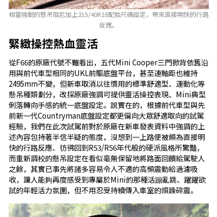
相當強韌的懸吊阻尼加上215/40R18配胎尺碼設定，帶來直接明快的行路
反應。
緊緻操控熱血靈活
從F66的原廠代號不難看出，五代Mini Cooper三門掀背依舊沿
用與前代車型相同的UKL前驅底盤平台，甚至連軸距也維持
2495mm不變，但新車取消以往慣用的標準舒適型、運動化等
懸吊種類劃分，改採原廠強調可提供靈活操控表現、Mini典型
俐落轉向手感的統一底盤設定。說實在的，根據前代車型與先
前新一代Countryman底盤設定都更偏向大眾舒適取向的試駕
經驗，我們在此次試駕前對於原廠在新車發表資料中強調的上
述內容包持著半信半疑的態度，沒想到一上路便被頗為直接明
快的行路反應、彷彿回到R53/R56年代般的硬派風格所驚豔，
而重新調校的懸吊設定在看似毫無保留地將路面回饋給駕駛人
之餘，其實已事先將諸多容易令人不適的高頻震動給過濾吸
收，讓人能夠再度感受到專屬於Mini的那種活蹦亂跳、躍躍欲
試的年輕活力氛圍，但不用忍受持續傳入車室的煩躁碎震。