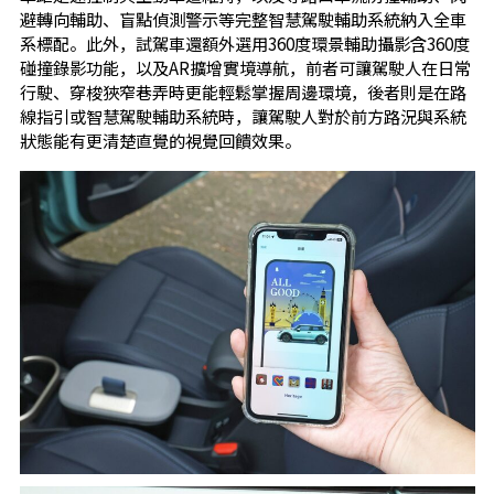
避轉向輔助、盲點偵測警示等完整智慧駕駛輔助系統納入全車
系標配。此外，試駕車還額外選用360度環景輔助攝影含360度
碰撞錄影功能，以及AR擴增實境導航，前者可讓駕駛人在日常
行駛、穿梭狹窄巷弄時更能輕鬆掌握周邊環境，後者則是在路
線指引或智慧駕駛輔助系統時，讓駕駛人對於前方路況與系統
狀態能有更清楚直覺的視覺回饋效果。