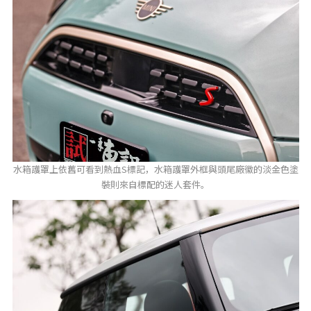
水箱護罩上依舊可看到熱血S標記，水箱護罩外框與頭尾廠徽的淡金色塗
裝則來自標配的迷人套件。