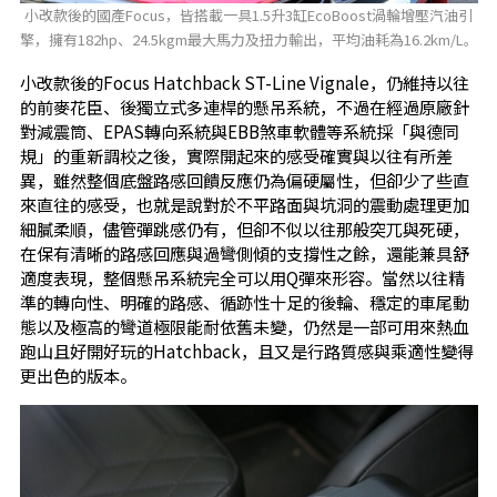
小改款後的國產Focus，皆搭載一具1.5升3缸EcoBoost渦輪增壓汽油引
擎，擁有182hp、24.5kgm最大馬力及扭力輸出，平均油耗為16.2km/L。
小改款後的Focus Hatchback ST-Line Vignale，仍維持以往
的前麥花臣、後獨立式多連桿的懸吊系統，不過在經過原廠針
對減震筒、EPAS轉向系統與EBB煞車軟體等系統採「與德同
規」的重新調校之後，實際開起來的感受確實與以往有所差
異，雖然整個底盤路感回饋反應仍為偏硬屬性，但卻少了些直
來直往的感受，也就是說對於不平路面與坑洞的震動處理更加
細膩柔順，儘管彈跳感仍有，但卻不似以往那般突兀與死硬，
在保有清晰的路感回應與過彎側傾的支撐性之餘，還能兼具舒
適度表現，整個懸吊系統完全可以用Q彈來形容。當然以往精
準的轉向性、明確的路感、循跡性十足的後輪、穩定的車尾動
態以及極高的彎道極限能耐依舊未變，仍然是一部可用來熱血
跑山且好開好玩的Hatchback，且又是行路質感與乘適性變得
更出色的版本。