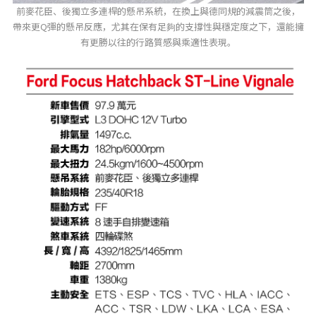
前麥花臣、後獨立多連桿的懸吊系統，在換上與德同規的減震筒之後，
帶來更Q彈的懸吊反應，尤其在保有足夠的支撐性與穩定度之下，還能擁
有更勝以往的行路質感與乘適性表現。