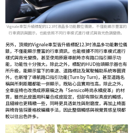
Vignale車型升級標配的12.3吋液晶多功能數位儀錶，不僅能顯示豐富的
行車資訊與圖示，也能依照不同行車模式進行樣式與背光色調變換。
另外，頂規的Vignale車型皆升級標配12.3吋液晶多功能數位儀
錶，不僅能顯示豐富的行車資訊，也能根據不同行車模式進行
樣式與背光變換，甚至使用原廠導航時亦有路口指引顯示功
能，功能性十分強大。除此之外，標配的HUD抬頭顯示器也有
所升級，能顯示當下的車速、道路標誌及駕駛輔助系統等圖資
外，也新增了導航路口指引功能(Turn by Turn)，甚至道路名
稱與所剩距離都能一併顯示，既貼心且實用性高。除此之外，
全車座椅也改換成原廠稱之為「Sensico時尚永續皮革」的材
質，雖然此皮面用料屬合成皮設定，但卻有類似真皮的觸感，
且縫線也更精緻一些，同時更具透氣性與耐磨度，再加上椅面
與椅背皆採菱格紋編織手法，因此整個觸感與視覺質感呈現都
較以往出色許多。