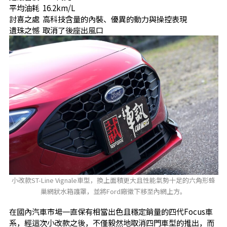
平均油耗 16.2km/L
討喜之處 高科技含量的內裝、優異的動力與操控表現
遺珠之憾 取消了後座出風口
小改款ST-Line Vignale車型，換上面積更大且性能氣勢十足的六角形蜂
巢網狀水箱護罩，並將Ford廠徽下移至內網上方。
在國內汽車市場一直保有相當出色且穩定銷量的四代Focus車
系，經這次小改款之後，不僅毅然地取消四門車型的推出，而