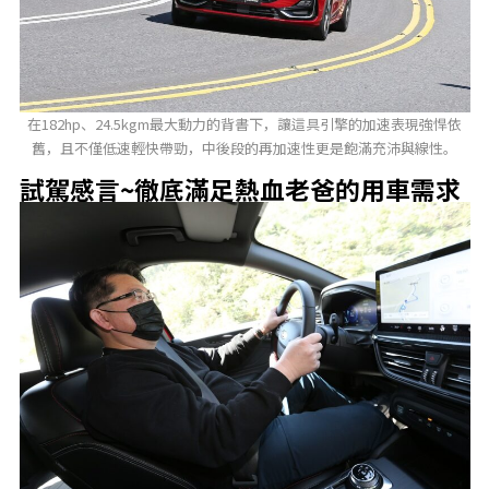
在182hp、24.5kgm最大動力的背書下，讓這具引擎的加速表現強悍依
舊，且不僅低速輕快帶勁，中後段的再加速性更是飽滿充沛與線性。
試駕感言~徹底滿足熱血老爸的用車需求