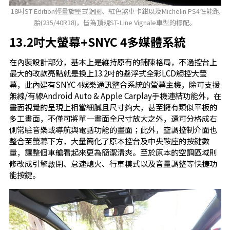
18吋ST Edition輕量旋壓式鋁圈、紅色煞車卡鉗以及Michelin PS4性能跑
胎(235/40R18)，皆為頂規ST-Line Vignale車型的標配。
13.2吋大螢幕+SNYC 4多媒體系統
在內裝設計部分，基本上是維持原有的鋪陳格局，不過控台上
最大的改款亮點就是換上13.2吋的懸浮式全彩LCD觸控大螢
幕，此內建有SNYC 4娛樂通訊整合系統的螢幕主機，除可支援
無線/有線Android Auto & Apple Carplay手機連結功能外，在
畫面視覺的呈現上相當細膩且尺寸夠大，甚至擁有類似平板的
多工畫面，不僅可將單一畫面全尺寸放大之外，還可分格成右
側常駐音樂或導航與電話功能的畫面；此外，空調控制介面也
整合至螢幕下方，大量簡化了原本控台及中央鞍座的按鍵數
量，讓整個車艙看起來更為簡潔清爽。至於原本的空調區域則
修改成引擎啟閉、怠速熄火、行車模式以及音量調整等快捷功
能按鍵。