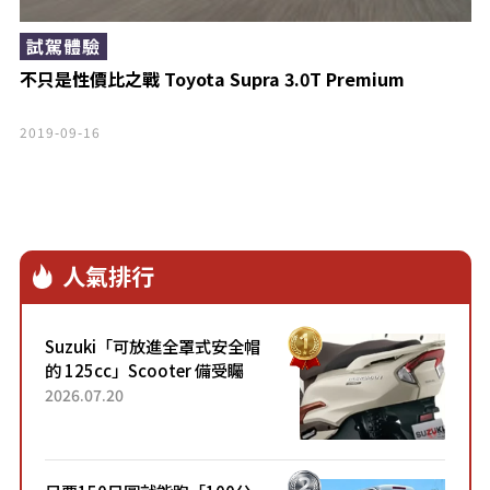
試駕體驗
不只是性價比之戰 Toyota Supra 3.0T Premium
2019-09-16
人氣排行
Suzuki「可放進全罩式安全帽
的 125cc」Scooter 備受矚
目！採用全新流線設計與各項
2026.07.20
升級，騎乘更加舒適！已陸續
開始出口的新款「B...