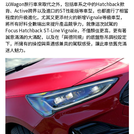
以Wagon旅行車來取代之外，包括車系之中的Hatchback掀
背、Active跨界以及進口的ST性能版等車型，也都進行了相當
程度的升級進化，尤其又更添材火的新增Vignale等級車型，
將所有好料全數端出來提升產品競爭力，就像這次試駕的
Focus Hatchback ST-Line Vignale，不僅顏值更高，更有著
誠意滿滿的大滿配，以及在「與德同規」的底盤懸吊調校設定
下，所擁有的操控與乘適感兼具的駕馭感受，讓此車依舊充滿
迷人魅力。