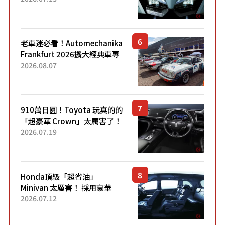
力系統！ 採用與高階「Super
Sport」車款相同的...
老車迷必看！Automechanika
Frankfurt 2026擴大經典車專
區 1954年珍稀古董車現場修復
2026.08.07
910萬日圓！Toyota 玩真的的
「超豪華 Crown」太厲害了！
採用由「匠人技藝」打造的
2026.07.19
「專屬車色」與運動化「底盤
設定」！還配備專屬豪華...
Honda頂級「超省油」
Minivan 太厲害！ 採用豪華
「真皮座椅」與專屬「黑色內
2026.07.12
裝」！ 每公升可跑約20公里，
兼具優異節能表現與舒適