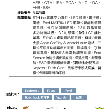
EcoBoost
Focus
Ford
關鍵詞：
Hatchback 掀背車
Vignale
試駕