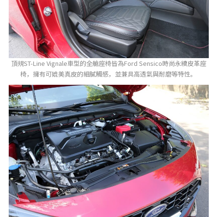
頂規ST-Line Vignale車型的全艙座椅皆為Ford Sensico時尚永續皮革座
椅，擁有可媲美真皮的細膩觸感，並兼具高透氣與耐磨等特性。