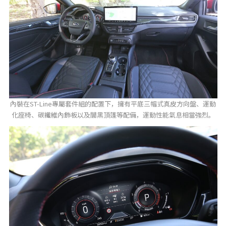
內裝在ST-Line專屬套件組的配置下，擁有平底三幅式真皮方向盤、運動
化座椅、碳纖維內飾板以及闇黑頂篷等配備，運動性能氣息相當強烈。