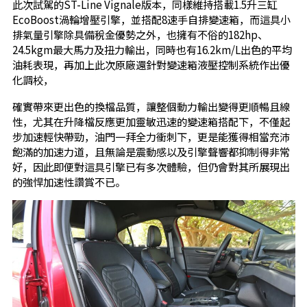
此次試駕的ST-Line Vignale版本，同樣維持搭載1.5升三缸
EcoBoost渦輪增壓引擎，並搭配8速手自排變速箱，而這具小
排氣量引擎除具備稅金優勢之外，也擁有不俗的182hp、
24.5kgm最大馬力及扭力輸出，同時也有16.2km/L出色的平均
油耗表現，再加上此次原廠還針對變速箱液壓控制系統作出優
化調校，
確實帶來更出色的換檔品質，讓整個動力輸出變得更順暢且線
性，尤其在升降檔反應更加靈敏迅速的變速箱搭配下，不僅起
步加速輕快帶勁，油門一拜全力衝刺下，更是能獲得相當充沛
飽滿的加速力道，且無論是震動感以及引擎聲響都抑制得非常
好，因此即便對這具引擎已有多次體驗，但仍會對其所展現出
的強悍加速性讚賞不已。