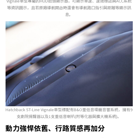
Vignale車型專屬的HUD抬頭顯示器，可顯示車速、速限標誌與ACC系統
等資訊圖示，且若原廠導航開啟時還會有導航路口指引與距離等顯示訊
息。
Hatchback ST-Line Vignale車型標配有B&O重低音環艙音響系統，擁有9
支劇院揚聲器以及1支重低音喇叭(附等化器與擴大機系統)。
動力強悍依舊、行路質感再加分