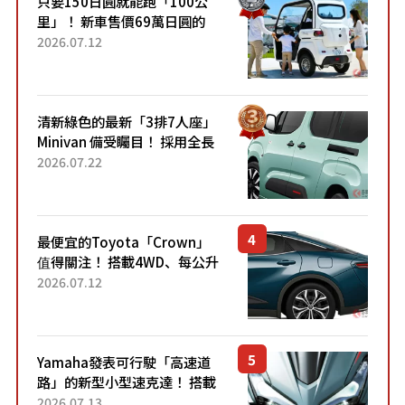
只要150日圓就能跑「100公
里」！ 新車售價69萬日圓的
「3人座」Trike大受歡迎！ 順
2026.07.12
應時代需求，究竟為何能迅速
熱賣？
清新綠色的最新「3排7人座」
Minivan 備受矚目！ 採用全長
4.7公尺剛剛好的車身尺寸與
2026.07.22
「滑門」設計！ 還推出467萬
元日圓起的5人座版...
最便宜的Toyota「Crown」
值得關注！ 搭載4WD、每公升
22.4公里低油耗表現超亮眼！
2026.07.12
配備豐富、超越售價水準，堪
稱高CP值代表的「...
Yamaha發表可行駛「高速道
路」的新型小型速克達！ 搭載
能享受超強勁「渦輪感」的動
2026.07.13