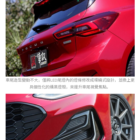
車尾造型變動不大，僅將LED尾燈內的燈條修改成環繞式設計，並換上更
具個性化的燻黑燈殼，來提升車尾視覺焦點。