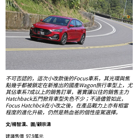
不可否認的，這次小改款後的Focus車系，其光環與焦
點幾乎都被鎖定在新推出的國產Wagon旅行車型上，尤
其佔車系7成以上的銷售訂單，著實讓以往的銷售主力
Hatchback五門掀背車型失色不少；不過儘管如此，
Focus Hatchbck在小改之後，在產品戰力上亦有相當
程度的進化升級，仍然是熱血爸的個性座駕選擇。
文/楊智漢、圖/顧宗濤
建議售價 97.9萬元