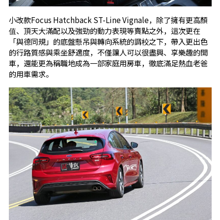
小改款Focus Hatchback ST-Line Vignale，除了擁有更高顏
值、頂天大滿配以及強勁的動力表現等賣點之外，這次更在
「與德同規」的底盤懸吊與轉向系統的調校之下，帶入更出色
的行路質感與乘坐舒適度，不僅讓人可以很盡興、享樂趣的開
車，還能更為稱職地成為一部家庭用房車，徹底滿足熱血老爸
的用車需求。