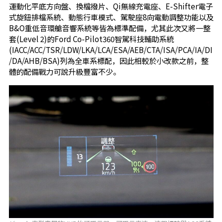
運動化平底方向盤、換檔撥片、Qi無線充電座、E-Shifter電子
式旋鈕排檔系統、動態行車模式、駕駛座8向電動調整功能以及
B&O重低音環艙音響系統等皆為標準配備，尤其此次又將一整
套(Level 2)的Ford Co-Pilot360智駕科技輔助系統
(IACC/ACC/TSR/LDW/LKA/LCA/ESA/AEB/CTA/ISA/PCA/IA/DI
/DA/AHB/BSA)列為全車系標配，因此相較於小改款之前，整
體的配備戰力可說升級豐富不少。