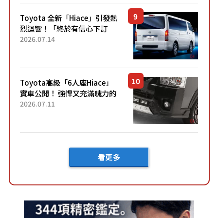
「三...
Toyota 全新「Hiace」引發熱
烈迴響！「終於有信心下訂
了！」「哪個等級交車最
2026.07.14
快？」討論不斷！但下訂後竟
然還要等「超過半年」才能交
車？...
Toyota高級「6人座Hiace」
實車公開！ 強悍又充滿魄力的
「全黑設計」搭配特別「豪華
2026.07.11
內裝」！ Premium打造的「限
定Bruno」由...
看更多