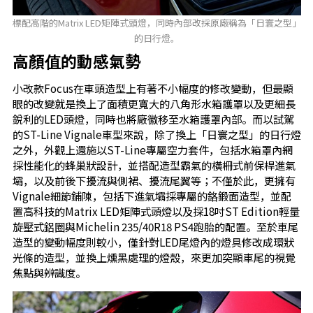
標配高階的Matrix LED矩陣式頭燈，同時內部改採原廠稱為「日寰之型」
的日行燈。
高顏值的動感氣勢
小改款Focus在車頭造型上有著不小幅度的修改變動，但最顯
眼的改變就是換上了面積更寬大的八角形水箱護罩以及更細長
銳利的LED頭燈，同時也將廠徽移至水箱護罩內部。而以試駕
的ST-Line Vignale車型來說，除了換上「日寰之型」的日行燈
之外，外觀上還施以ST-Line專屬空力套件，包括水箱罩內網
採性能化的蜂巢狀設計，並搭配造型霸氣的橫柵式前保桿進氣
壩，以及前後下擾流與側裙、擾流尾翼等；不僅於此，更擁有
Vignale細節鋪陳，包括下進氣壩採專屬的鉻鍛面造型，並配
置高科技的Matrix LED矩陣式頭燈以及採18吋ST Edition輕量
旋壓式鋁圈與Michelin 235/40R18 PS4跑胎的配置。至於車尾
造型的變動幅度則較小，僅針對LED尾燈內的燈具修改成環狀
光條的造型，並換上燻黑處理的燈殼，來更加突顯車尾的視覺
焦點與辨識度。