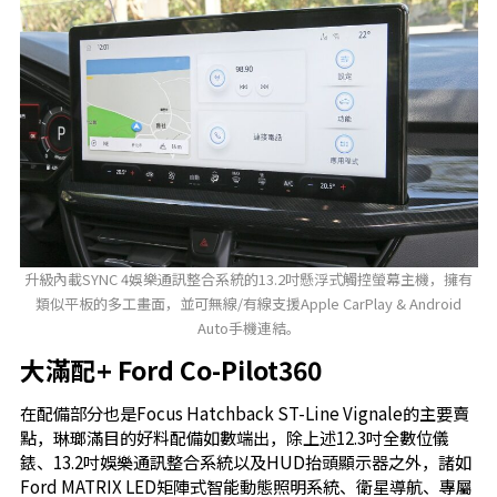
升級內載SYNC 4娛樂通訊整合系統的13.2吋懸浮式觸控螢幕主機，擁有
類似平板的多工畫面，並可無線/有線支援Apple CarPlay & Android
Auto手機連結。
大滿配+ Ford Co-Pilot360
在配備部分也是Focus Hatchback ST-Line Vignale的主要賣
點，琳瑯滿目的好料配備如數端出，除上述12.3吋全數位儀
錶、13.2吋娛樂通訊整合系統以及HUD抬頭顯示器之外，諸如
Ford MATRIX LED矩陣式智能動態照明系統、衛星導航、專屬