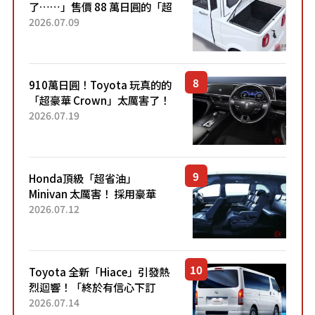
了……」售價 88 萬日圓的「超
迷你輕型貨車」引發兩極評
2026.07.09
價！「150 日圓就能跑 100 公
里！」「免驗車真的太棒
了！...
910萬日圓！Toyota 玩真的的
「超豪華 Crown」太厲害了！
採用由「匠人技藝」打造的
2026.07.19
「專屬車色」與運動化「底盤
設定」！還配備專屬豪華...
Honda頂級「超省油」
Minivan 太厲害！ 採用豪華
「真皮座椅」與專屬「黑色內
2026.07.12
裝」！ 每公升可跑約20公里，
兼具優異節能表現與舒適
「三...
Toyota 全新「Hiace」引發熱
烈迴響！「終於有信心下訂
了！」「哪個等級交車最
2026.07.14