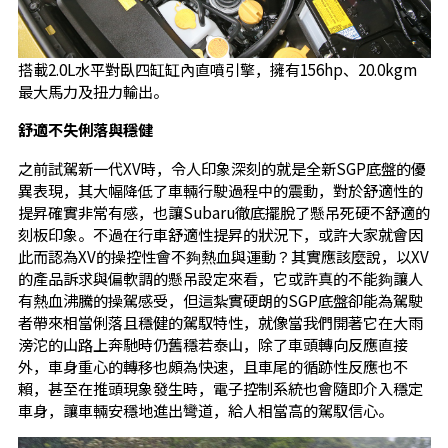
搭載2.0L水平對臥四缸缸內直噴引擎，擁有156hp、20.0kgm
最大馬力及扭力輸出。
舒適不失俐落與穩健
之前試駕新一代XV時，令人印象深刻的就是全新SGP底盤的優
異表現，其大幅降低了車輛行駛過程中的震動，對於舒適性的
提昇確實非常有感，也讓Subaru徹底擺脫了懸吊死硬不舒適的
刻板印象。不過在行車舒適性提昇的狀況下，或許大家就會因
此而認為XV的操控性會不夠熱血與運動？其實應該麼說，以XV
的產品訴求與偏軟調的懸吊設定來看，它或許真的不能夠讓人
有熱血沸騰的操駕感受，但這紮實硬朗的SGP底盤卻能為駕駛
者帶來相當俐落且穩健的駕馭特性，就像當我們開著它在大雨
滂沱的山路上奔馳時仍舊穩若泰山，除了車頭轉向反應直接
外，車身重心的轉移也頗為快速，且車尾的循跡性反應也不
賴，甚至在推頭現象發生時，電子控制系統也會隨即介入穩定
車身，讓車輛安穩地進出彎道，給人相當高的駕馭信心。