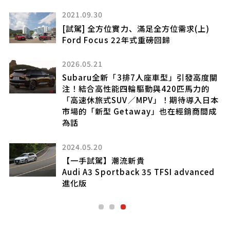
2021.09.30
[試駕] 全方位實力、滿足全方位需求(上)
Ford Focus 22年式重磅回歸
2026.05.21
最
Subaru全新「3排7人座車型」引發高度關
?
注！結合高性能四輪驅動與420匹馬力的
「高速休旅式SUV／MPV」！期待導入日本
市場的「新型 Getaway」也在經銷商間成
為話
n
2024.05.20
【一手試駕】潮流新貴
Audi A3 Sportback 35 TFSI advanced
進化版