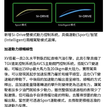
新增Si-Drive雙模式動力控制系統，具備運動(Sport)/智慧
(Intelligent)兩種駕駛模式選擇。
加速動力順暢線性
XV搭載一具2.0L水平對臥四缸直噴汽油引擎，此具引擎具備了
TGV進氣控制系統及AVCS主動閥門控制系統，搭配CVT變速
箱，可輸出156hp最大馬力及20.0kgm最大扭力。實際駕乘
後，可以發現其起步加速反應乃屬於和緩平順型，且在CVT變
速箱的帶動下，中後段的加速動力輸出是呈線性、順暢的方式
釋出，且加速能量隨著轉速的攀升則變得更為迅速有力，讓駕
駛者踩多少油門就給多少動力，雖然整個加速過程的表現少了
點激情，但可藉由手自排換檔功能的特點，去獲得想要的動力
輸出點，當然更可透過Sport運動模式，去換取更積極活潑的
加速動力反應。