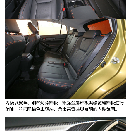
內裝以皮革、鋼琴烤漆飾板、鍍鉻金屬飾板與碳纖維飾板進行
鋪陳，並搭配橘色車縫線，帶來高質感與鮮明的內裝氛圍。