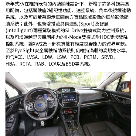
新年式XV在維持既有的內裝鋪陳設計下，新增了許多科技與實
用配備，包括駕駛座2組記憶功能、速控系統、倒車後視鏡連動
系統，以及可於螢幕顯示車輛前方盲點區域影像的車前影像輔
助系統；此外，也新增搭載具備運動(Sport)及智慧
(Intelligent)兩種駕駛模式的Si-Drive雙模式動力控制系統，
以及可增進越野與脫困能力的X-Mode雙模式附HDC陡坡緩降
控制系統，讓XV成為一部真實擁有輕度越野能力的跨界車款。
至於EyeSight安全駕駛輔助系統則仍維持滿載的高規格水準，
包含ACC、LVSA、LDW、LSW、PCB、PCTM、SRVD、
HBA、RCTA、RAB、LCA以及BSD等系統。