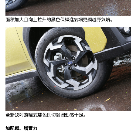
面積加大且向上拉升的黑色保桿進氣壩更顯越野氣魄。
全新18吋旋風式雙色削切鋁圈動感十足。
加配備、增實力