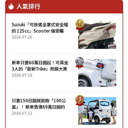
人氣排行
Suzuki「可放進全罩式安全帽
的 125cc」Scooter 備受矚
目！採用全新流線設計與各項
2026.07.20
升級，騎乘更加舒適！已陸續
開始出口的新款「B...
新車只要60萬日圓起！可乘坐
3人的「創新Trike」熱銷大賣
成為人氣車款！「養車成本真
2026.07.10
的超便宜！」「150日圓就能
跑100公里」「小朋友坐得...
只要150日圓就能跑「100公
里」！ 新車售價69萬日圓的
「3人座」Trike大受歡迎！ 順
2026.07.12
應時代需求，究竟為何能迅速
熱賣？