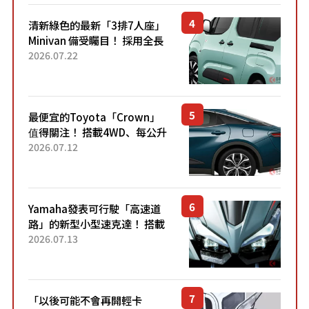
清新綠色的最新「3排7人座」
Minivan 備受矚目！ 採用全長
4.7公尺剛剛好的車身尺寸與
2026.07.22
「滑門」設計！ 還推出467萬
元日圓起的5人座版...
最便宜的Toyota「Crown」
值得關注！ 搭載4WD、每公升
22.4公里低油耗表現超亮眼！
2026.07.12
配備豐富、超越售價水準，堪
稱高CP值代表的「...
Yamaha發表可行駛「高速道
路」的新型小型速克達！ 搭載
能享受超強勁「渦輪感」的動
2026.07.13
力系統！ 採用與高階「Super
Sport」車款相同的...
「以後可能不會再開輕卡