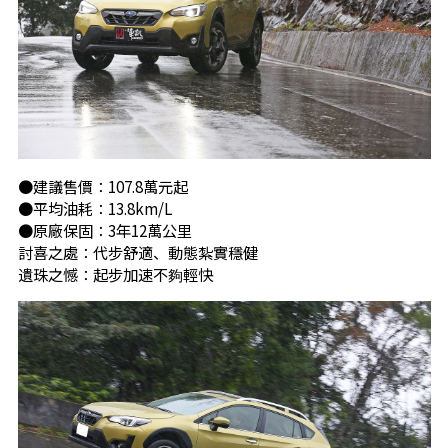
●建議售價：107.8萬元起
●平均油耗：13.8km/L
●原廠保固：3年12萬公里
討喜之處：代步舒適、動態紮實穩健
遺珠之憾：起步加速不夠輕快