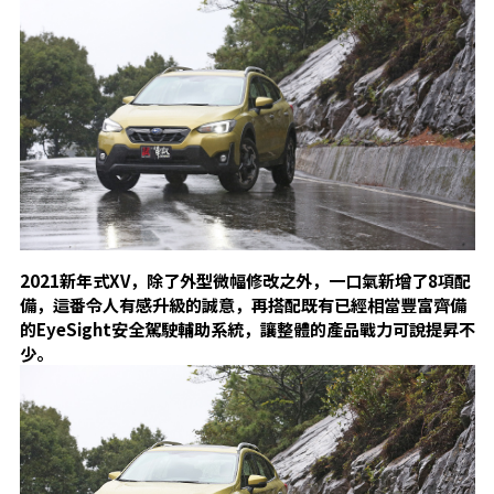
2021新年式XV，除了外型微幅修改之外，一口氣新增了8項配
備，這番令人有感升級的誠意，再搭配既有已經相當豐富齊備
的EyeSight安全駕駛輔助系統，讓整體的產品戰力可說提昇不
少。