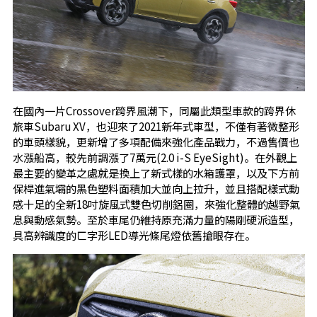
在國內一片Crossover跨界風潮下，同屬此類型車款的跨界休
旅車Subaru XV，也迎來了2021新年式車型，不僅有著微整形
的車頭樣貌，更新增了多項配備來強化產品戰力，不過售價也
水漲船高，較先前調漲了7萬元(2.0 i-S EyeSight)。在外觀上
最主要的變革之處就是換上了新式樣的水箱護罩，以及下方前
保桿進氣壩的黑色塑料面積加大並向上拉升，並且搭配樣式動
感十足的全新18吋旋風式雙色切削鋁圈，來強化整體的越野氣
息與動感氣勢。至於車尾仍維持原充滿力量的陽剛硬派造型，
具高辨識度的ㄈ字形LED導光條尾燈依舊搶眼存在。