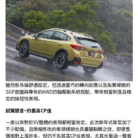
雖然懸吊偏舒適設定，但透過靈巧的轉向反應以及紮實硬朗的
SGP底盤與專有的AWD四輪驅動系統搭配，帶來相當俐落且穩
定的操控性表現。
試駕感言~仍舊高CP值
一直以來對於XV整體的表現都相當肯定，此次新年式車型加了
不少配備，且微幅修改的車頭樣貌也具畫龍點睛之效，即便售
價相對上漲許多，但仍不失其高CP值表現，尤其光看這一整套