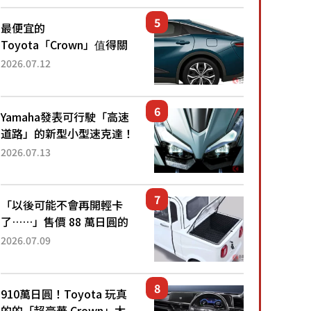
還推出467萬元日圓起的5
人座版...
最便宜的
Toyota「Crown」值得關
注！ 搭載4WD、每公升
2026.07.12
22.4公里低油耗表現超亮
眼！ 配備豐富、超越售價
水準，堪稱高CP值代表的
Yamaha發表可行駛「高速
「...
道路」的新型小型速克達！
搭載能享受超強勁「渦輪
2026.07.13
感」的動力系統！ 採用與
高階「Super Sport」車款
相同的...
「以後可能不會再開輕卡
了……」售價 88 萬日圓的
「超迷你輕型貨車」引發兩
2026.07.09
極評價！「150 日圓就能跑
100 公里！」「免驗車真的
太棒了！...
910萬日圓！Toyota 玩真
的的「超豪華 Crown」太