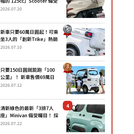
帽的 125cc」Scooter 備受
矚目！採用全新流線設計與
2026.07.20
各項升級，騎乘更加舒適！
已陸續開始出口的新款
「B...
新車只要60萬日圓起！可乘
坐3人的「創新Trike」熱銷
大賣成為人氣車款！「養車
2026.07.10
成本真的超便宜！」「150
日圓就能跑100公里」「小
朋友坐得...
只要150日圓就能跑「100
公里」！ 新車售價69萬日
圓的「3人座」Trike大受歡
2026.07.12
迎！ 順應時代需求，究竟
為何能迅速熱賣？
清新綠色的最新「3排7人
座」Minivan 備受矚目！ 採
用全長4.7公尺剛剛好的車
2026.07.22
身尺寸與「滑門」設計！