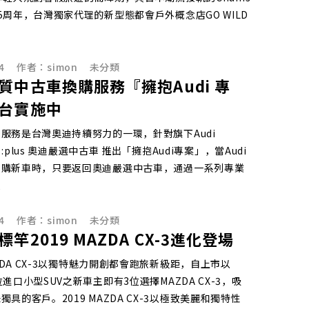
5周年，台灣獨家代理的新型態都會戶外概念店GO WILD
4
作者：
simon
未分類
質中古車換購服務『擁抱Audi 專
台實施中
服務是台灣奧迪持續努力的一環，針對旗下Audi
ed :plus 奧迪嚴選中古車 推出「擁抱Audi專案」，當Audi
換購新車時，只要返回奧迪嚴選中古車，通過一系列專業
價
4
作者：
simon
未分類
竿2019 MAZDA CX-3進化登場
AZDA CX-3以獨特魅力開創都會跑旅新級距，自上市以
位進口小型SUV之新車主即有3位選擇MAZDA CX-3，吸
獨具的客戶。2019 MAZDA CX-3以極致美麗和獨特性