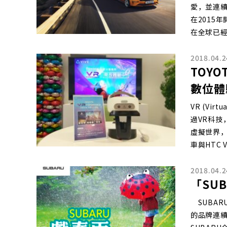
愛，並連續
在2015
在全球已
2018.04.2
TOY
數位體
VR (Vi
過VR科技
虛擬世界，
車與HTC 
2018.04.2
「SU
SUBAR
的品牌連