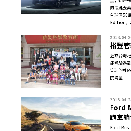
黑，總是
的關鍵要素
全球僅50席的Q
Edition
2018.04.2
裕豐管
近來台灣
能體驗遇
管理的社
院院童
2018.04.2
For
跑車銷
Ford 