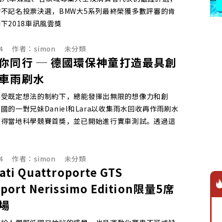
不記名投票決選，BMW大5系列最終榮獲多數評審的肯
下2018車訊風雲獎
4
作者：
simon
未分類
你同行 ─ 德國環保神童打造最具創
車雨刷水
不受既定想法的制約下，總能發揮出無限的想像力和創
國的一對兄妹Daniel和Lara以收集雨水回收再作雨刷水
獲得當地科學競賽首獎，並已開始進行實車測試。透過這
4
作者：
simon
未分類
ati Quattroporte GTS
port Nerissimo Edition限量5席
場