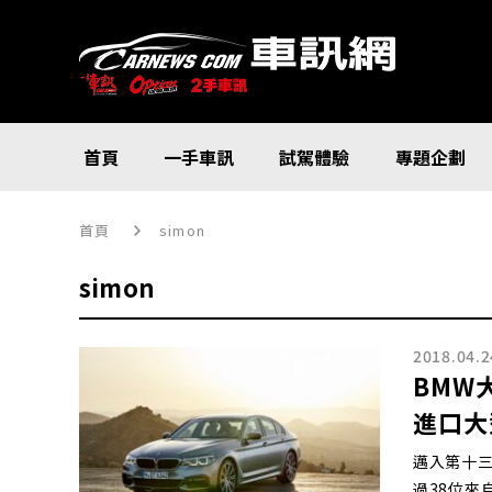
首頁
一手車訊
試駕體驗
專題企劃
首頁
simon
simon
2018.04.2
BMW
進口大
邁入第十三
過38位來