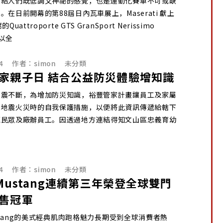
帶給人們既低調又神祕的感覺，也是運動化賽車不可或缺
。在日前開幕的第88屆日內瓦車展上，Maserati 獻上
uattroporte GTS GranSport Nerissimo
，以全
4
作者：
simon
未分類
家親子日 結合公益防災體驗增知識
地震不斷，為增加防災知識，裕豐管家計畫讓員工及家屬
到地震火災時的自我保護措施，以便將此資訊傳遞給轄下
區民眾及廠辦員工。因透過地方連結得知文山區忠義育幼
4
作者：
simon
未分類
d Mustang連續第三年榮登全球雙門
售冠軍
Mustang的美式經典肌肉跑格魅力長期受到全球消費者熱