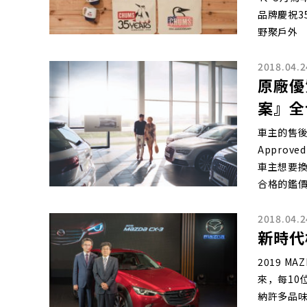
品牌慶祝3
野聚戶外
2018.04.2
原廠優
案』全
車主的售後
Approv
車主想要
合格的鑑
2018.04.2
新時代標
2019 M
來，每10
納許多品味