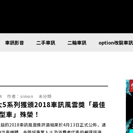
車訊影音
二手車訊
二輪車訊
option改裝車
4
作者：
simon
未分類
大5系列獲頒2018車訊風雲獎「最佳
型車」殊榮！
屆的2018車訊風雲獎評選結果於4月13日正式公佈，通
自汽車媒體、各領域專業人士及消費者代表的嚴謹評選，