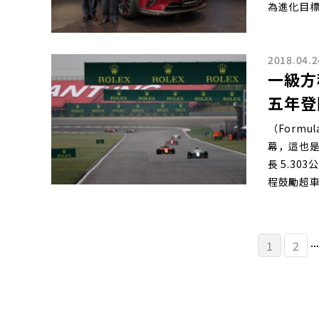
為進化目
2018.04.2
一級方
五年登
（Formula
幕，這也是
長 5.3
程鼓勵超
...
1
2