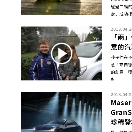
經過二輪的
定，成功摘
2018.04.2
「雨」
意的汽
孩子們在
意！來自德
的創意，
對
2018.04.2
Maser
GranS
珍稀登