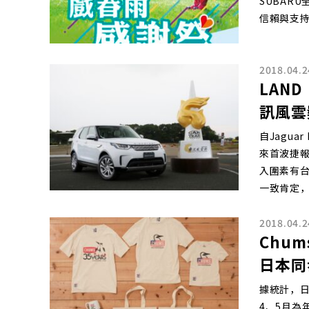
SUBAR
信賴與支
2018.04.2
LAND
訊風雲
自Jagua
來首波捷報佳
入圍素有
一致肯定，
2018.04.2
Chu
日本同
據統計，日
4、5月為