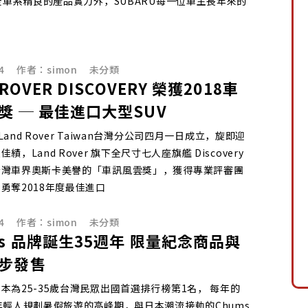
U全車系精良的產品實力外，SUBARU每一位車主長年來的
持
4
作者：
simon
未分類
 ROVER DISCOVERY 榮獲2018車
獎 ─ 最佳進口大型SUV
r Land Rover Taiwan台灣分公司四月一日成立，旋即迎
績，Land Rover 旗下全尺寸七人座旗艦 Discovery
台灣車界奧斯卡美譽的「車訊風雲獎」，獲得專業評審團
勇奪2018年度最佳進口
4
作者：
simon
未分類
ms 品牌誕生35週年 限量紀念商品與
步發售
本為25-35歲台灣民眾出國首選排行榜第1名， 每年的
年輕人規劃暑假旅遊的高峰期，與日本潮流接軌的Chums