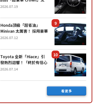
厲害了！採用由「匠人技
2026.07.19
藝」打造的「專屬車色」與
運動化「底盤設定」！還配
備專屬豪華...
Honda頂級「超省油」
Minivan 太厲害！ 採用豪華
「真皮座椅」與專屬「黑色
2026.07.12
內裝」！ 每公升可跑約20
公里，兼具優異節能表現與
舒適「三...
Toyota 全新「Hiace」引
發熱烈迴響！「終於有信心
下訂了！」「哪個等級交車
2026.07.14
最快？」討論不斷！但下訂
後竟然還要等「超過半年」
才能交車？...
看更多