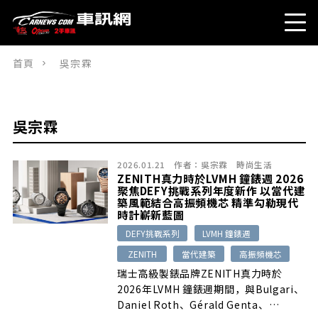
首頁
吳宗霖
吳宗霖
2026.01.21
作者：
吳宗霖
時尚生活
ZENITH真力時於LVMH 鐘錶週 2026
聚焦DEFY挑戰系列年度新作 以當代建
築風範結合高振頻機芯 精準勾勒現代
時計嶄新藍圖
DEFY挑戰系列
LVMH 鐘錶週
ZENITH
當代建築
高振頻機芯
瑞士高級製錶品牌ZENITH真力時於
2026年LVMH 鐘錶週期間，與Bulgari、
Daniel Roth、Gérald Genta、