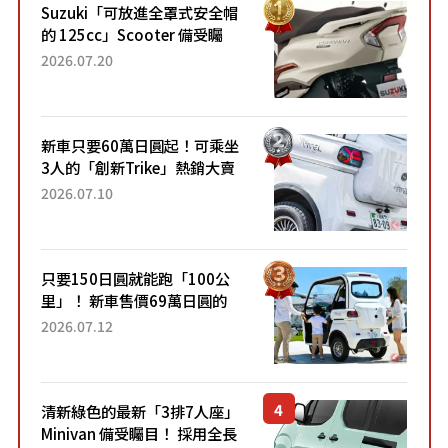
Suzuki「可放進全罩式安全帽
的 125cc」Scooter 備受矚
目！採用全新流線設計與各項
2026.07.20
升級，騎乘更加舒適！已陸續
開始出口的新款「B...
新車只要60萬日圓起！可乘坐
3人的「創新Trike」熱銷大賣
成為人氣車款！「養車成本真
2026.07.10
的超便宜！」「150日圓就能
跑100公里」「小朋友坐得...
只要150日圓就能跑「100公
里」！ 新車售價69萬日圓的
「3人座」Trike大受歡迎！ 順
2026.07.12
應時代需求，究竟為何能迅速
熱賣？
清新綠色的最新「3排7人座」
Minivan 備受矚目！ 採用全長