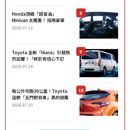
設定」！還配備專屬豪華...
Honda頂級「超省油」
Minivan 太厲害！ 採用豪華
「真皮座椅」與專屬「黑色內
2026.07.12
裝」！ 每公升可跑約20公里，
兼具優異節能表現與舒適
「三...
Toyota 全新「Hiace」引發熱
烈迴響！「終於有信心下訂
了！」「哪個等級交車最
2026.07.14
快？」討論不斷！但下訂後竟
然還要等「超過半年」才能交
車？...
每公升可跑30公里！Toyota
這款「五門掀背車」真的很厲
害！ 擁有全長4.3公尺的「剛剛
2026.07.10
好車身尺寸」，配備全面升
級！ 採Hybrid專屬設...