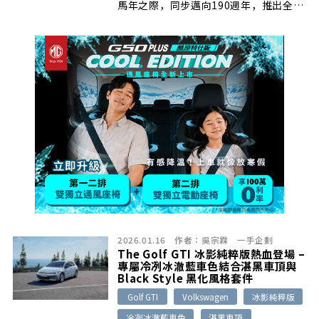
馬年之際，同步邁向190週年，推出全新
「格蘭花格 馬年新年典藏 2002」。
酒款嚴選 2002 年入桶之雪莉桶單桶原酒
（桶號#3325），歷經23年熟成，於
2025年末裝瓶，獨獻台灣，全球限量僅
321瓶。
2026.01.16
作者：
吳宗霖
一手企劃
The Golf GTI 冰影純粹版熱血登場 –
專屬冷冽冰澈藍車色結合湛黑車頂與
Black Style 黑化風格套件
Golf GTI
Volkswagen
冰影純粹版
冷冽冰澈藍車色
湛黑車頂