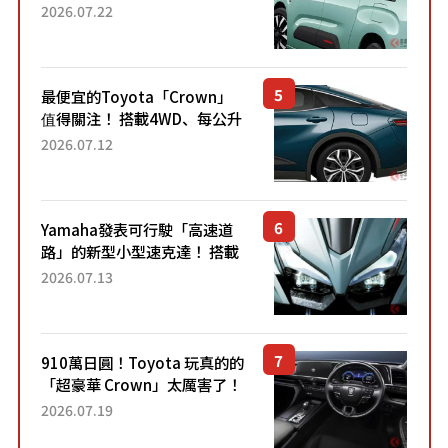
4.7公尺剛剛好的車身尺寸與
2026.07.22
「滑門」設計！ 還推出467萬
元日圓起的5人座版...
最便宜的Toyota「Crown」
值得關注！ 搭載4WD、每公升
22.4公里低油耗表現超亮眼！
2026.07.12
配備豐富、超越售價水準，堪
稱高CP值代表的「...
Yamaha發表可行駛「高速道
路」的新型小型速克達！ 搭載
能享受超強勁「渦輪感」的動
2026.07.13
力系統！ 採用與高階「Super
Sport」車款相同的...
910萬日圓！Toyota 玩真的的
「超豪華 Crown」太厲害了！
採用由「匠人技藝」打造的
2026.07.19
「專屬車色」與運動化「底盤