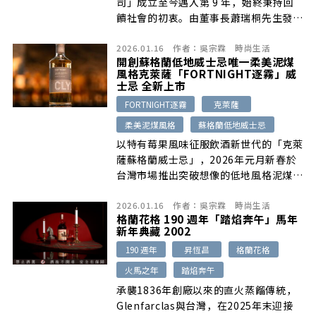
司」成立至今邁入第 9 年，始終秉持回
饋社會的初衷。由董事長蕭瑞桐先生發起
的「諾美締公益露營營隊活動」，今年正
2026.01.16
作者：
吳宗霖
時尚生活
式邁入第六屆。本屆活動特別移師宜蘭南
開創蘇格蘭低地威士忌唯一柔美泥煤
澳，與在地知名營地「那山那谷」共同主
風格克萊薩「FORTNIGHT逐霧」威
辦，由營主陳宥儒先生提供優質場地，雙
士忌 全新上市
方攜手為偏鄉教育與公益盡一份心力。
FORTNIGHT逐霧
克萊薩
柔美泥煤風格
蘇格蘭低地威士忌
以特有莓果風味征服飲酒新世代的「克萊
薩蘇格蘭威士忌」，2026年元月新春於
台灣市場推出突破想像的低地風格泥煤單
一麥芽威士忌「FORTNIGHT逐霧」，保
2026.01.16
作者：
吳宗霖
時尚生活
有產區特有的輕柔果香，展現細緻多變的
格蘭花格 190 週年「踏焰奔午」馬年
泥煤風味。
新年典藏 2002
190 週年
昇恆昌
格蘭花格
火馬之年
踏焰奔午
承襲1836年創廠以來的直火蒸餾傳統，
Glenfarclas與台灣，在2025年末迎接