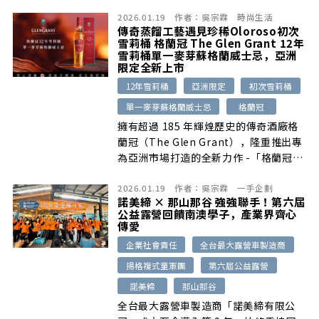
Hublot、Louis Vuitton、L’Epée
2026.01.19
作者：
吳宗霖
時尚生活
1839、TAG Heuer及Tiffany等LVMH集
傳奇蒸餾工藝遇見珍稀Oloroso初次
團旗下品牌齊聚米蘭，正式揭曉多款全新
雪莉桶 格蘭冠 The Glen Grant 12年
時計力作。本屆展會中，ZENITH真力時
雪莉桶單一麥芽蘇格蘭威士忌，亞洲
特別聚焦DEFY挑戰系列年度新品，此系
限定全新上市
列不僅是品牌製錶版圖的重要支柱，更是
12年雪莉桶
亞洲限定
初次雪莉桶
持續探索當代製錶風範、材質創新與都會
單一麥芽蘇格蘭威士忌
格蘭冠
設計的核心精神。
擁有超過 185 年輝煌歷史的傳奇酒廠格
蘭冠（The Glen Grant），隆重推出專
為亞洲市場打造的全新力作 -「格蘭冠
12 年雪莉桶單一麥芽蘇格蘭威士忌」，
2026.01.19
作者：
吳宗霖
一手企劃
此款亞洲限定新作將於 2026 年初在台
諾美締 × 那山那谷 強強聯手！第六屆
灣、日本、南韓與中國同步登場，建議售
公益露營回饋南澳學子，產業界齊心
價為 NT$1,400。
傳愛
企業社會責任
全台最大露營車製造商
揚格複式童軍團
第六屆公益露營
諾美締
那山那谷
全台最大露營車製造商「諾美締有限公