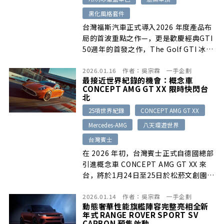
黑化風格套件
台灣福斯汽車正式導入2026 年度產品布
局的首波重點之作—，更是歡慶經典GTI
50週年的首發之作，The Golf GTI 冰影
純粹版，作為今年首發登場的特仕車型，
2026.01.16
作者：
吳宗霖
一手企劃
搭配政府汰舊換新減徵貨物稅方案，僅需
最接近世界紀錄的機會：概念車
1,378,000元起就能入手。
CONCEPT AMG GT XX 限時快閃台
北
25項世界紀錄
CONCEPT AMG GT XX
Mercedes-AMG
八天環遊世界
台灣賓士
在 2026 年初，台灣賓士正式自德國總部
引進概念車 CONCEPT AMG GT XX 來
台，將於1月24日至25日於松菸文創園區
3號倉庫限時快閃台北。
2026.01.14
作者：
吳宗霖
一手企劃
動態奢華性能旗艦陣容完整亮相全新
年式 RANGE ROVER SPORT SV
CARBON 預售啟動