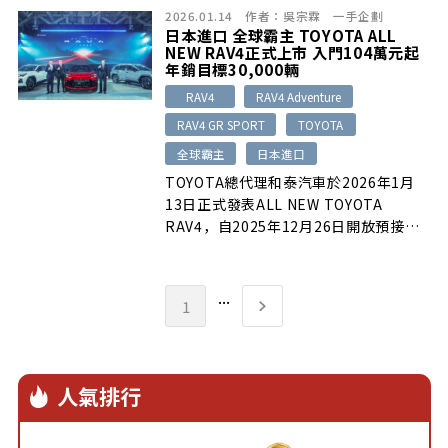
2026.01.14
作者：
吳宗霖
一手企劃
認的標誌性特色
日本進口 全球霸主 TOYOTA ALL
NEW RAV4正式上市 入門104萬元起
年銷目標30,000輛
RAV4
RAV4 Adventure
RAV4 GR SPORT
TOYOTA
全球霸主
日本進口
TOYOTA總代理和泰汽車於2026年1月
13日正式發表ALL NEW TOYOTA
RAV4，自2025年12月26日開放預接以
來，市場詢問熱度瞬間引爆，累計訂單突
破5,000張大關，其中 RAV4
ADVENTURE、RAV4 GR SPORT 等個
...
1
性化車型佔比更高達40%……
人氣排行