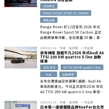
2026年式
RANGE ROVER SPORT SV CARBON
預售啟動
Range Rover 於12日宣布 2026 年式
Range Rover Sport SV Carbon 正式
啟動預接單作業，全台限量 30 輛；首批
預購車主享免費升級選配價 381,000 元
2026.01.14
作者：
吳宗霖
一手企劃
的碳纖維陶瓷矩陣煞車系統。
自有紳度 旗艦不凡2026 年式Audi A6
TFSI 200 kW quattro S line 啟動
接單
2026 年式
A6 TFSI 200 kW quattro S line
Audi
啟動接單
去年台灣奧迪迎來豪華C級距- Audi A6
車系的新進化，今日正式宣布2026 年式
A6 TFSI 200 kW quattro S line 車型啟
動接單，帶來更完整的高階旗艦選擇。
2026.01.14
作者：
吳宗霖
一手企劃
日本第一連鎖鍍膜品牌KeePer台北市