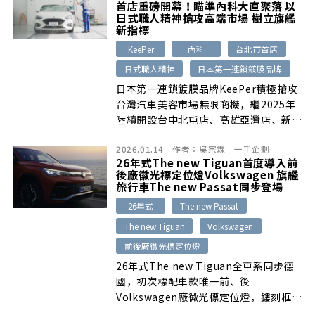
首店重磅開幕！瞄準內科大直聚落 以
日式職人精神搶攻高端市場 樹立旗艦
新指標
KeePer
內科
台北市首店
日式職人精神
日本第一連鎖鍍膜品牌
日本第一連鎖鍍膜品牌KeePer積極搶攻
台灣汽車美容市場無限商機，繼2025年
陸續開設台中北屯店、高雄亞灣店、新北
林口店等多家門市，2026年開春之際看
2026.01.14
作者：
吳宗霖
一手企劃
準台北內湖高科技產業及大直住宅聚落優
26年式The new Tiguan首度導入前
勢，首度進軍台北市打造內湖旗艦店！
後廠徽光標定位燈Volkswagen 旗艦
旅行車The new Passat同步登場
26年式
The new Passat
The new Tiguan
Volkswagen
前後廠徽光標定位燈
26年式The new Tiguan全車系同步德
國，初次標配車款唯一前、後
Volkswagen廠徽光標定位燈，鏤刻框線
佐以延伸至左右的水平燈條，打造絕不錯