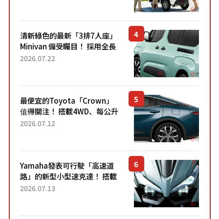
應時代需求，究竟為何能迅速
熱賣？
清新綠色的最新「3排7人座」
Minivan 備受矚目！ 採用全長
4.7公尺剛剛好的車身尺寸與
2026.07.22
「滑門」設計！ 還推出467萬
元日圓起的5人座版...
最便宜的Toyota「Crown」
值得關注！ 搭載4WD、每公升
22.4公里低油耗表現超亮眼！
2026.07.12
配備豐富、超越售價水準，堪
稱高CP值代表的「...
Yamaha發表可行駛「高速道
路」的新型小型速克達！ 搭載
能享受超強勁「渦輪感」的動
2026.07.13
力系統！ 採用與高階「Super
Sport」車款相同的...