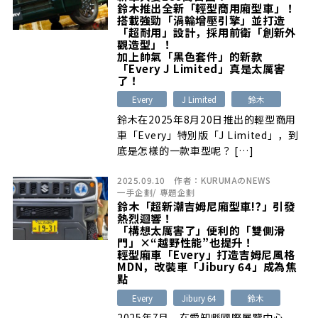
鈴木推出全新「輕型商用廂型車」！
搭載強勁「渦輪增壓引擎」並打造
「超耐用」設計，採用前衛「創新外
觀造型」！
加上帥氣「黑色套件」的新款
「Every J Limited」真是太厲害
了！
Every
J Limited
鈴木
鈴木在2025年8月20日推出的輕型商用
車「Every」特別版「J Limited」，到
底是怎樣的一款車型呢？ […]
2025.09.10
作者：
KURUMAのNEWS
一手企劃
/
專題企劃
鈴木「超新潮吉姆尼廂型車!?」引發
熱烈迴響！
「構想太厲害了」便利的「雙側滑
門」×“越野性能”也提升！
輕型廂車「Every」打造吉姆尼風格
MDN，改裝車「Jibury 64」成為焦
點
Every
Jibury 64
鈴木
2025年7月，在愛知縣國際展覽中心