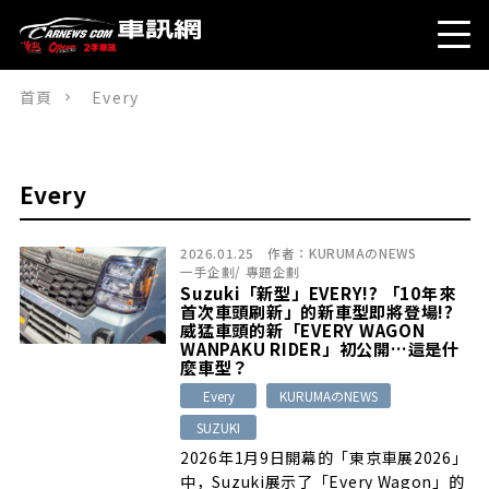
首頁
Every
Every
2026.01.25
作者：
KURUMAのNEWS
一手企劃
/
專題企劃
Suzuki「新型」EVERY!? 「10年來
首次車頭刷新」的新車型即將登場!?
威猛車頭的新「EVERY WAGON
WANPAKU RIDER」初公開…這是什
麼車型？
Every
KURUMAのNEWS
SUZUKI
2026年1月9日開幕的「東京車展2026」
中，Suzuki展示了「Every Wagon」的