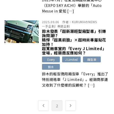
（EXPO SKY AICHI）舉辦的「Auto
Messe in 愛知 […]
2025.09.06
作者：
KURUMAのNEWS
一手企劃
/
專題企劃
鈴木發表「超新潮輕型廂型車」引爆
詢問潮!?
精悍「超黑前臉」×超時尚專屬貼花
加持！
超寬敞車室的「Every J Limited」
登場，經銷商反應如何？
Every
J Limited
廂型車
鈴木
鈴木的輕型商用廂型車「Every」推出了
特別規格車「J Limited」。經銷商那邊
又收到了什麼樣的反饋呢？ […]
2