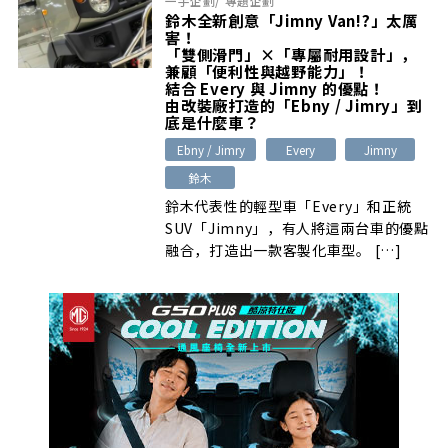
一手企劃
/
專題企劃
鈴木全新創意「Jimny Van!?」太厲
害！
「雙側滑門」×「專屬耐用設計」，
兼顧「便利性與越野能力」！
結合 Every 與 Jimny 的優點！
由改裝廠打造的「Ebny / Jimry」到
底是什麼車？
Ebny / Jimry
Every
Jimny
鈴木
鈴木代表性的輕型車「Every」和正統
SUV「Jimny」，有人將這兩台車的優點
融合，打造出一款客製化車型。 […]