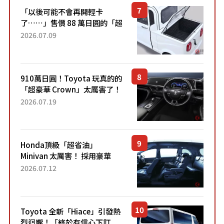
「以後可能不會再開輕卡
了……」售價 88 萬日圓的「超
迷你輕型貨車」引發兩極評
2026.07.09
價！「150 日圓就能跑 100 公
里！」「免驗車真的太棒
了！...
910萬日圓！Toyota 玩真的的
「超豪華 Crown」太厲害了！
採用由「匠人技藝」打造的
2026.07.19
「專屬車色」與運動化「底盤
設定」！還配備專屬豪華...
Honda頂級「超省油」
Minivan 太厲害！ 採用豪華
「真皮座椅」與專屬「黑色內
2026.07.12
裝」！ 每公升可跑約20公里，
兼具優異節能表現與舒適
「三...
Toyota 全新「Hiace」引發熱
烈迴響！「終於有信心下訂