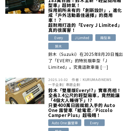
型車」超帥氣！
採用前所未有的「創新設計」，進化
成「戶外活動最佳選擇」的商用
車！？
超耐用打造的「Every J Limited」
真的很厲害！
Every
J Limited
廂型車
鈴木
鈴木（Suzuki）在2025年8月20日推出
了「EVERY」的特別版車型「J
Limited」。究竟這款車是 […]
2025.10.02
作者：
KURUMAのNEWS
一手企劃
/
專題企劃
鈴木「雙層版Every!?」實車亮相！
全長3.4公尺的輕型廂車，竟然能讓
「4個大人睡得下」!?
只要400萬日圓就能入手的 Auto
One 露營車「給電君／Piccolo
Camper Plus」超吸睛！
Auto One 露營車
Every