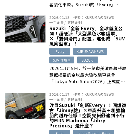
客製化車款。Suzuki的「Every」…
2026.01.18
作者：
KURUMAのNEWS
一手企劃
/
專題企劃
Suzuki「全新 Every」全球首度公
開！超硬派「大型黑色水箱護罩」
×「雙側滑門」配置，進化成「SUV
風廂型車」！
Every
KURUMAのNEWS
SUV 休旅車
SUZUKI
2026年1月9日，於千葉市美濱區幕張展
覽館揭幕的全球最大級改裝車盛會
「Tokyo Auto Salon2026」正式開
幕…
2026.01.17
作者：
KURUMAのNEWS
一手企劃
/
專題企劃
注目Suzuki「創新Every」！圓燈復
古「Jimny臉」×車高升高＋粗獷輪
胎的越野仕樣！空調完備舒適到不行
的MDN Madonna「Jibry
Precious」是什麼？
Every
Japan Mobility Show