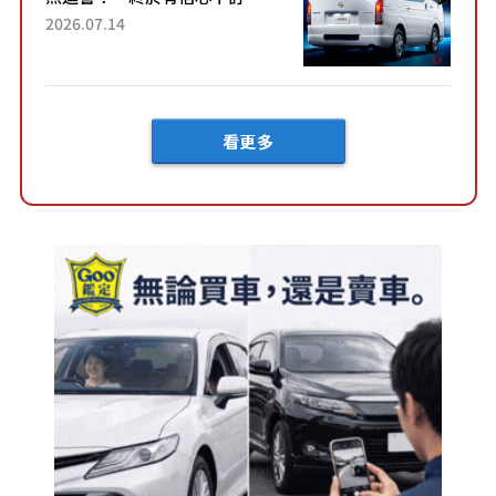
了！」「哪個等級交車最
2026.07.14
快？」討論不斷！但下訂後竟
然還要等「超過半年」才能交
車？...
看更多