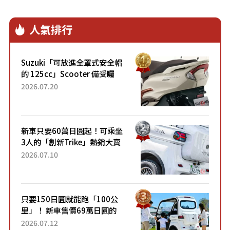
人氣排行
Suzuki「可放進全罩式安全帽
的 125cc」Scooter 備受矚
目！採用全新流線設計與各項
2026.07.20
升級，騎乘更加舒適！已陸續
開始出口的新款「B...
新車只要60萬日圓起！可乘坐
3人的「創新Trike」熱銷大賣
成為人氣車款！「養車成本真
2026.07.10
的超便宜！」「150日圓就能
跑100公里」「小朋友坐得...
只要150日圓就能跑「100公
里」！ 新車售價69萬日圓的
「3人座」Trike大受歡迎！ 順
2026.07.12