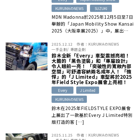
KURUMAのNEWS
SUZUKI
MDN Madonna於2025年12月5日至7日
舉辦的「Japan Mobility Show Kansai
2025（大阪車展2025）」中，展出…
2025.12.12
作者：
KURUMAのNEWS
一手企劃
/
專題企劃
鈴木全新「Every」車型震撼亮相！
大膽的「黑色塗裝」和「專屬設計」
令人眼前一亮！ 「突破性的寬敞內部
空間」可舒適容納兩名成年人！ 「強
悍」的「J Limited」車型將於2025
年Field Style Expo展會上亮相！
Every
J Limited
KURUMAのNEWS
鈴木在2025年FIELDSTYLE EXPO展會
上展出了一款基於Every J Limited特別
版打造的客 […]
2025.11.25
作者：
KURUMAのNEWS