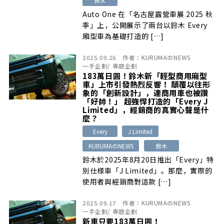
鈴木
Auto One 在「名古屋露營車展 2025 秋
季」上，公開展示了兩台以鈴木 Every
廂型車為基礎打造的 […]
2025.09.26
作者：
KURUMAのNEWS
一手企劃
/
專題企劃
183萬日圓！鈴木新「輕型商用廂型
車」上市引發熱烈反響！ 顛覆以往形
象的「創新設計」，連商用車也被讚
「好帥！」 超強悍打造的「Every J
Limited」，經銷商的真實心聲是什
麼？
Every
J Limited
KURUMAのNEWS
鈴木
鈴木於2025年8月20日推出「Every」特
別仕様車「J Limited」。那麼，實際的
使用者與經銷商對這款 […]
2025.09.17
作者：
KURUMAのNEWS
一手企劃
/
專題企劃
新車只要183萬日圓！