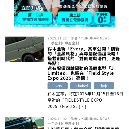
2025.11.22
作者：
KURUMAのNEWS
一手企劃
/
專題企劃
鈴木全新「Every」實車公開！創新
的「全黑風格」與專屬配備超吸睛！
搭載劃時代的「雙側電動滑門」更是
亮點！
還有配備四輪驅動的渦輪車型「J
Limited」也將在「Field Style
Expo 2025」亮相！
Every
J Limited
鈴木
鈴木宣布，將在2025年11月15日至16日
舉辦的「FIELDSTYLE EXPO
2025（Field St […]
2025.10.02
作者：
KURUMAのNEWS
一手企劃
/
專題企劃
183萬日圓！鈴木全新「輕型商用廂