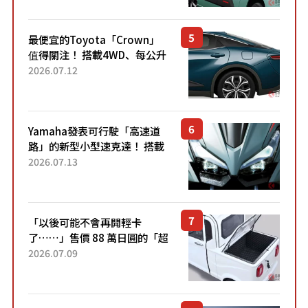
元日圓起的5人座版...
最便宜的Toyota「Crown」
值得關注！ 搭載4WD、每公升
22.4公里低油耗表現超亮眼！
2026.07.12
配備豐富、超越售價水準，堪
稱高CP值代表的「...
Yamaha發表可行駛「高速道
路」的新型小型速克達！ 搭載
能享受超強勁「渦輪感」的動
2026.07.13
力系統！ 採用與高階「Super
Sport」車款相同的...
「以後可能不會再開輕卡
了……」售價 88 萬日圓的「超
迷你輕型貨車」引發兩極評
2026.07.09
價！「150 日圓就能跑 100 公
里！」「免驗車真的太棒
了！...