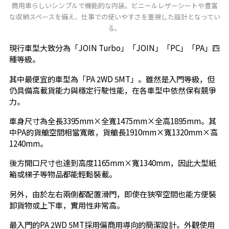
商用車らしいシンプルで機能的な内装。ビニールレザーシートや豊富
な収納スペースを備え、仕事での使いやすさを重視した設計となってい
る。
現行車型大致分為「JOIN Turbo」「JOIN」「PC」「PA」四
種等級。
其中最便宜的車型為「PA 2WD 5MT」。雖然是入門等級，但
仍具備高載貨能力與穩定行駛性能，在各車型中依然保有競爭
力。
車身尺寸為全長3395mm×全寬1475mm×全高1895mm。其
中PA的貨艙空間相當寬敞，貨艙長1910mm×寬1320mm×高
1240mm。
後方開口尺寸也達到高度1165mm×寬1340mm，因此大型紙
箱或梯子等物品都能輕鬆裝載。
另外，由於左右兩側都配置滑門，即使在狹窄空間也能方便裝
卸貨物或上下車，實用性非常高。
最入門的PA 2WD 5MT採用偏商用導向的簡潔設計。外觀使用