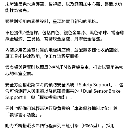
未烤漆黑色水箱護罩、後視鏡，以及鋼圈加中心蓋，整體以功
能性為優先。
頭燈則採用鹵素燈設計，呈現務實且親和的風格。
車色提供7種選擇，包括白色、銀色金屬漆、黑色珍珠、常春藤
綠金屬漆、工具橘、苔蘚灰金屬漆、丹寧藍金屬漆。
內裝採用乙烯基材質的地板與座椅，並配置多樣化收納空間，
讓工具能快速取用，使工作流程更順暢。
儀表板與音響則以簡單的AM/FM收音機為主，打造以實用為核
心的車室空間。
安全方面搭載斯ズキ的預防安全系統「Safety Support」，包
含可偵測行人與車輛以降低碰撞傷害的「Dual Sensor Brake
Support II」與「標誌辨識功能」。
另外也配備可減輕高速行駛負擔的「車道偏移抑制功能」與
「飄移警示功能」。
動力系統搭載水冷四行程直列三缸引擎（R06A型），採用