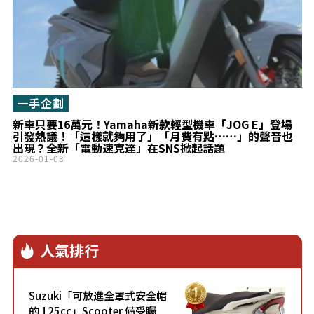
一手企劃
新車只要16萬元！Yamaha新款輕型機車「JOG E」登場
引發熱議！「這樣就夠用了」「月費有點……」的聲音也
出現？全新「電動速克達」在SNS掀起話題
2026-01-03
人氣排行
Suzuki「可放進全罩式安全帽
的 125cc」Scooter 備受矚