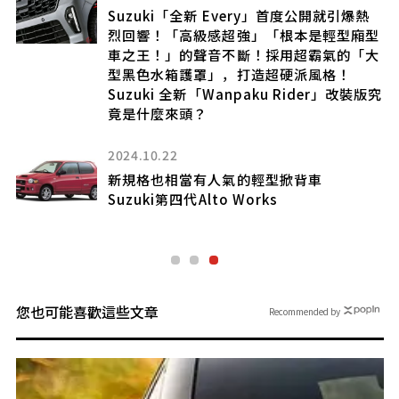
Suzuki「全新 Every」首度公開就引爆熱
」同
烈回響！「高級感超強」「根本是輕型廂型
與
車之王！」的聲音不斷！採用超霸氣的「大
罩
型黑色水箱護罩」，打造超硬派風格！
印尼
Suzuki 全新「Wanpaku Rider」改裝版究
竟是什麼來頭？
2024.10.22
採
新規格也相當有人氣的輕型掀背車
打
Suzuki第四代Alto Works
您也可能喜歡這些文章
Recommended by