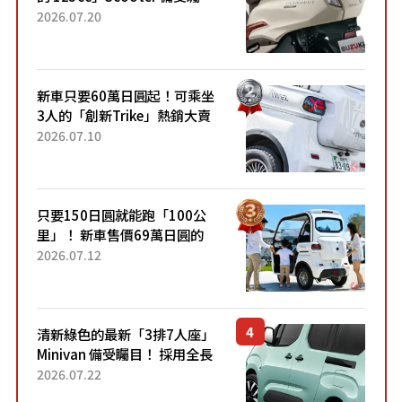
目！採用全新流線設計與各項
2026.07.20
升級，騎乘更加舒適！已陸續
開始出口的新款「B...
新車只要60萬日圓起！可乘坐
3人的「創新Trike」熱銷大賣
成為人氣車款！「養車成本真
2026.07.10
的超便宜！」「150日圓就能
跑100公里」「小朋友坐得...
只要150日圓就能跑「100公
里」！ 新車售價69萬日圓的
「3人座」Trike大受歡迎！ 順
2026.07.12
應時代需求，究竟為何能迅速
熱賣？
清新綠色的最新「3排7人座」
Minivan 備受矚目！ 採用全長
4.7公尺剛剛好的車身尺寸與
2026.07.22
「滑門」設計！ 還推出467萬