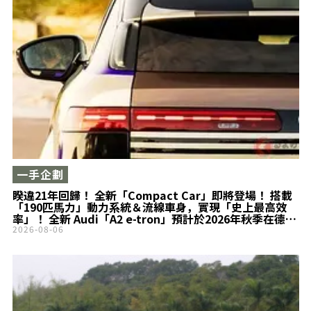
一手企劃
睽違21年回歸！ 全新「Compact Car」即將登場！ 搭載
「190匹馬力」動力系統＆流線車身，實現「史上最高效
率」！ 全新 Audi「A2 e-tron」預計於2026年秋季在德國
全球首度公開
2026-08-06