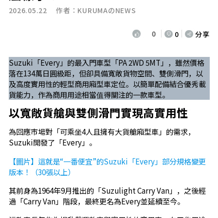
2026.05.22 作者：
KURUMAのNEWS
0
0
分享
Suzuki「Every」的最入門車型「PA 2WD 5MT」，雖然價格
落在134萬日圓級距，但卻具備寬敞貨物空間、雙側滑門，以
及高度實用性的輕型商用廂型車定位。以簡單配備結合優秀載
貨能力，作為商用用途相當值得關注的一款車型。
以寬敞貨艙與雙側滑門實現高實用性
為回應市場對「可乘坐4人且擁有大貨艙廂型車」的需求，
Suzuki開發了「Every」。
【圖片】這就是“一番便宜”的Suzuki「Every」部分規格變更
版本！（30張以上）
其前身為1964年9月推出的「Suzulight Carry Van」，之後經
過「Carry Van」階段，最終更名為Every並延續至今。