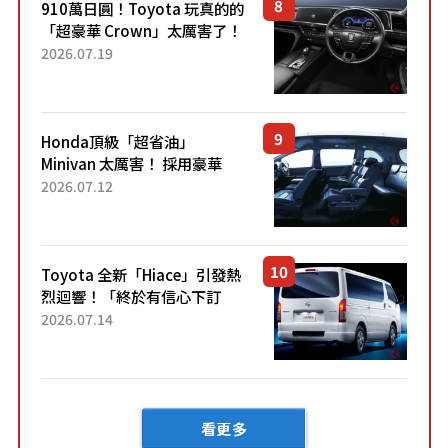
910萬日圓！Toyota 玩真的的
「超豪華 Crown」太厲害了！
採用由「匠人技藝」打造的
2026.07.19
「專屬車色」與運動化「底盤
設定」！還配備專屬豪華...
Honda頂級「超省油」
Minivan 太厲害！ 採用豪華
「真皮座椅」與專屬「黑色內
2026.07.12
裝」！ 每公升可跑約20公里，
兼具優異節能表現與舒適
「三...
Toyota 全新「Hiace」引發熱
烈迴響！「終於有信心下訂
了！」「哪個等級交車最
2026.07.14
快？」討論不斷！但下訂後竟
然還要等「超過半年」才能交
車？...
看更多