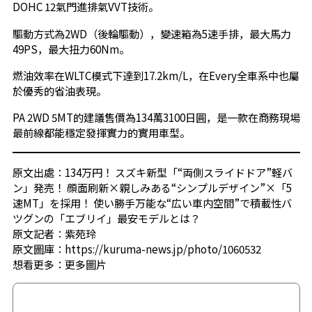
DOHC 12氣門進排氣VVT技術。
驅動方式為2WD（後輪驅動），變速箱為5速手排，最大馬力
49PS，最大扭力60Nm。
燃油效率在WLTC模式下達到17.2km/L，在Every全車系中也屬
於優秀的省油表現。
PA 2WD 5MT的建議售價為134萬3100日圓，是一款在商務現場
最前線都能穩定發揮實力的實用車型。
原文出處：134万円！ スズキ新型「“両側スライドドア”軽バ
ン」発売！ 顔面刷新×親しみある“シンプルデザイン”×「5
速MT」を採用！ 使い勝手万能な“広い車内空間”で積載性バ
ツグンの「エブリイ」最安モデルとは？
原文記者：紫苑玲
原文圖庫：https://kuruma-news.jp/photo/1060532
想看更多：
更多圖片