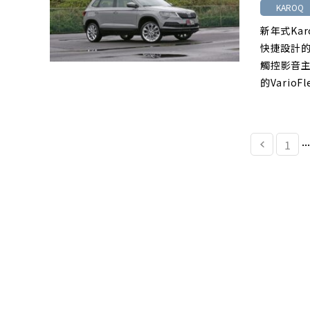
KAROQ
新年式Ka
快捷設計的
觸控影音
的Vario
...
1