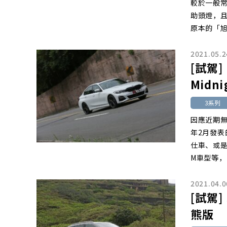
較於一般常
助頭燈，且
原本的「
2021.05.2
[試駕]
Midni
3系列
因應近期
年2月發表的
仕車、或是標配
M車型等，而
2021.04.0
[試駕]
熊版