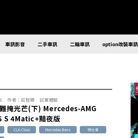
車訊影音
二手車訊
二輪車訊
option改裝車
5
作者：
莊智顯
試駕體驗
 難掩光芒(下) Mercedes-AMG
5 S 4Matic+黯夜版
CLA-Class
Mercedes-Benz
特仕車