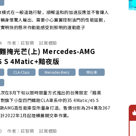
ort模式在一般道路行駛，順暢溫和的加速反應並不會讓人
一輛身懷驚人輸出、需要小心翼翼控制油門的性能猛獸，
紮實明快的懸吊作動能感受到鮮明的運動底子
4
作者：
莊智顯
試駕體驗
 難掩光芒(上) Mercedes-AMG
5 S 4Matic+黯夜版
CLA-Class
Mercedes-Benz
特仕車
此次在8月下旬以限時限量方式推出的台灣限定「黯黑
旗下小型四門轎跑CLA車系中的35 4Matic/45 S
c+兩款AMG高性能車型所量身打造，售價分別為294萬及367
計2022年1月起陸續展開交車作業。
0
作者：
莊智顯
試駕體驗