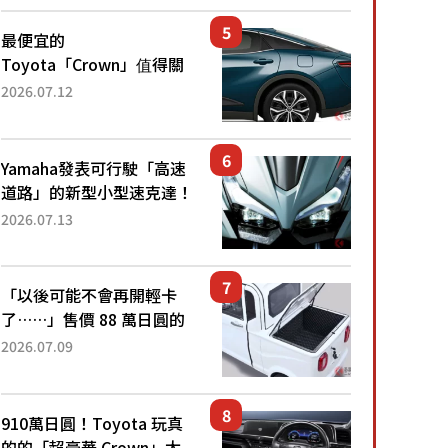
還推出467萬元日圓起的5
人座版...
最便宜的
Toyota「Crown」值得關
注！ 搭載4WD、每公升
2026.07.12
22.4公里低油耗表現超亮
眼！ 配備豐富、超越售價
水準，堪稱高CP值代表的
Yamaha發表可行駛「高速
「...
道路」的新型小型速克達！
搭載能享受超強勁「渦輪
2026.07.13
感」的動力系統！ 採用與
高階「Super Sport」車款
相同的...
「以後可能不會再開輕卡
了……」售價 88 萬日圓的
「超迷你輕型貨車」引發兩
2026.07.09
極評價！「150 日圓就能跑
100 公里！」「免驗車真的
太棒了！...
910萬日圓！Toyota 玩真
的的「超豪華 Crown」太