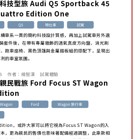
科技型旅 Audi Q5 Sportback 45
quattro Edition One
Q5
特仕車
試駕
延續車系一貫的簡約科技設計質感，再加上試駕車另外選
ne內裝套件後，在帶有專屬徽飾的透氣真皮方向盤、消光刷
板、跑車座椅、黑色頂篷與金屬踏板組的搭配下，呈現出
冷冽的車室氛圍。
5
作者：
楊智漢
試駕體驗
 親民戰旅 Ford Focus ST Wagon
dition
T Wagon
Ford
Wagon 旅行車
Edition，或許大家可以將它視為Focus ST Wagon的入
版本，更為親民的售價也意味著配備經過調整，此車款相