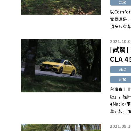
試駕
以Comf
覺得這是
頂多只有
2021.10.0
[試駕]
CLA 4
AMG
試駕
台灣賓士
版」，是針對
4Mati
萬元起，預
2021.09.1