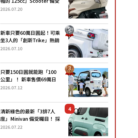
帽的 125cc」Scooter 備受
矚目！採用全新流線設計與
2026.07.20
各項升級，騎乘更加舒適！
已陸續開始出口的新款
「B...
新車只要60萬日圓起！可乘
坐3人的「創新Trike」熱銷
大賣成為人氣車款！「養車
2026.07.10
成本真的超便宜！」「150
日圓就能跑100公里」「小
朋友坐得...
只要150日圓就能跑「100
公里」！ 新車售價69萬日
圓的「3人座」Trike大受歡
2026.07.12
迎！ 順應時代需求，究竟
為何能迅速熱賣？
清新綠色的最新「3排7人
座」Minivan 備受矚目！ 採
用全長4.7公尺剛剛好的車
2026.07.22
身尺寸與「滑門」設計！