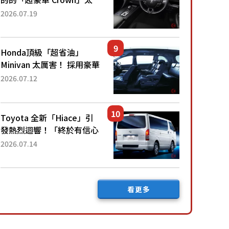
厲害了！採用由「匠人技
2026.07.19
藝」打造的「專屬車色」與
運動化「底盤設定」！還配
備專屬豪華...
Honda頂級「超省油」
Minivan 太厲害！ 採用豪華
「真皮座椅」與專屬「黑色
2026.07.12
內裝」！ 每公升可跑約20
公里，兼具優異節能表現與
舒適「三...
Toyota 全新「Hiace」引
發熱烈迴響！「終於有信心
下訂了！」「哪個等級交車
2026.07.14
最快？」討論不斷！但下訂
後竟然還要等「超過半年」
才能交車？...
看更多