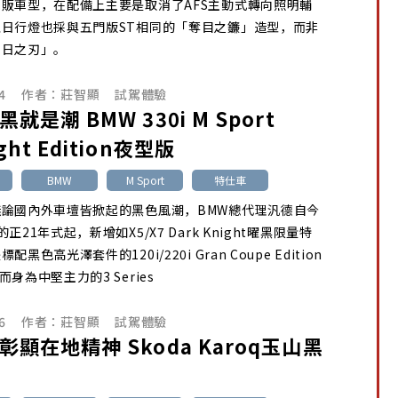
販車型，在配備上主要是取消了AFS主動式轉向照明輔
日行燈也採與五門版ST相同的「奪目之鐮」造型，而非
旭日之刃」。
4
作者：
莊智顯
試駕體驗
 黑就是潮 BMW 330i M Sport
ght Edition夜型版
BMW
M Sport
特仕車
無論國內外車壇皆掀起的黑色風潮，BMW總代理汎德自今
正21年式起，新增如X5/X7 Dark Knight曜黑限量特
黑色高光澤套件的120i/220i Gran Coupe Edition
身為中堅主力的3 Series
6
作者：
莊智顯
試駕體驗
 彰顯在地精神 Skoda Karoq玉山黑