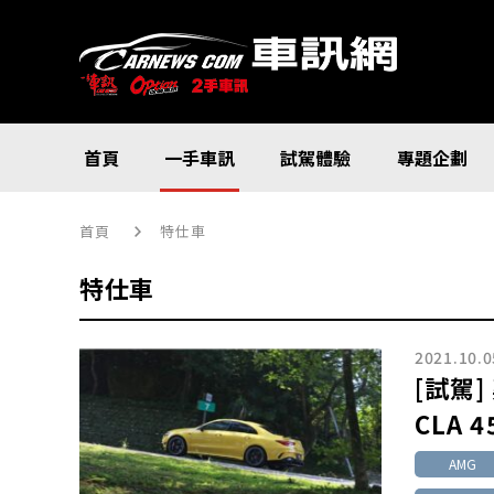
首頁
一手車訊
試駕體驗
專題企劃
首頁
特仕車
特仕車
2021.10.0
[試駕]
CLA 4
AMG