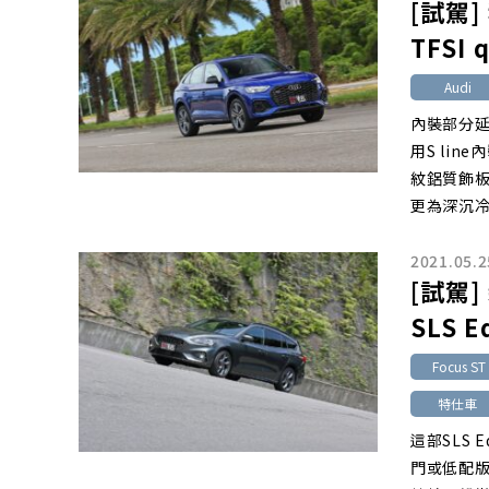
[試駕] 
TFSI 
Audi
內裝部分
用S li
紋鋁質飾
更為深沉
2021.05.2
[試駕]
SLS E
Focus S
特仕車
這部SLS 
門或低配