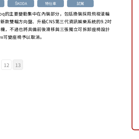
ŠKODA
特仕車
試駕
roq的主要變動集中在內裝部分，包括換裝採用飛梭滾輪
新款雙輻方向盤、升級CNS第三代資訊娛樂系統的9.2吋
主機，不過也將具備前後滑移與三張獨立可拆卸座椅設計
Flex可變座椅予以取消。
12
13