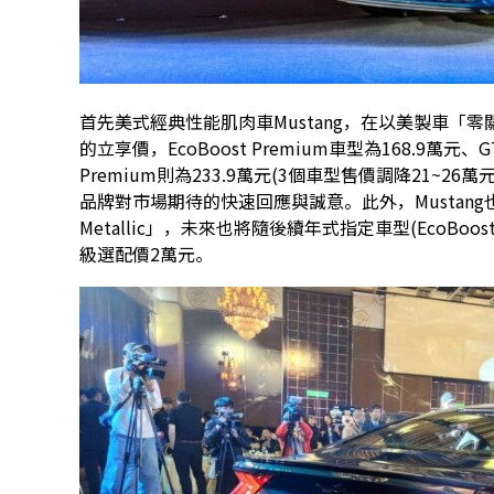
首先美式經典性能肌肉車Mustang，在以美製車「
的立享價，EcoBoost Premium車型為168.9萬元、GT 
Premium則為233.9萬元(3個車型售價調降21~2
品牌對市場期待的快速回應與誠意。此外，Mustang也搶先
Metallic」，未來也將隨後續年式指定車型(EcoBoos
級選配價2萬元。