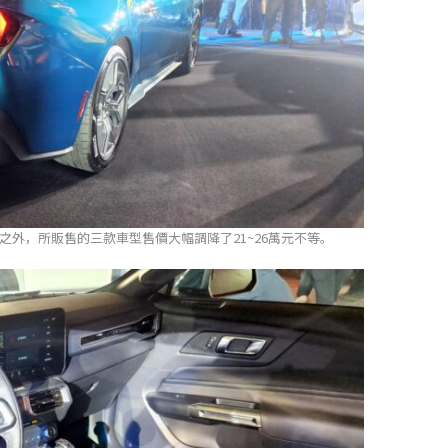
llic」車色之外，所販售的三款車型售價大幅調降了21~26萬元不等。