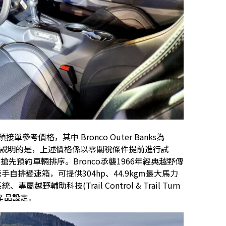
單參考價格，其中 Bronco Outer Banks為
.8萬元。但須說明的是，上述價格係以零關稅條件提前進行試
搶先預約車輛排序。Bronco承襲1966年經典越野傳
速手自排變速箱，可提供304hp、44.9kgm最大馬力
屬越野輔助科技(Trail Control & Trail Turn
的產品設定。