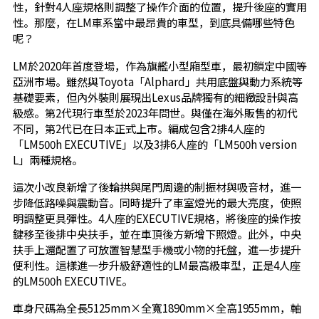
性，針對4人座規格則調整了操作介面的位置，提升後座的實用
性。那麼，在LM車系當中最昂貴的車型，到底具備哪些特色
呢？
LM於2020年首度登場，作為旗艦小型廂型車，最初鎖定中國等
亞洲市場。雖然與Toyota「Alphard」共用底盤與動力系統等
基礎要素，但內外裝則展現出Lexus品牌獨有的細緻設計與高
級感。第2代現行車型於2023年問世。與僅在海外販售的初代
不同，第2代已在日本正式上市。編成包含2排4人座的
「LM500h EXECUTIVE」以及3排6人座的「LM500h version
L」兩種規格。
這次小改良新增了後輪拱與尾門周邊的制振材與吸音材，進一
步降低路噪與震動音。同時提升了車室燈光的最大亮度，使照
明調整更具彈性。4人座的EXECUTIVE規格，將後座的操作按
鍵移至後排中央扶手，並在車頂後方新增下照燈。此外，中央
扶手上還配置了可放置智慧型手機或小物的托盤，進一步提升
便利性。這樣進一步升級舒適性的LM最高級車型，正是4人座
的LM500h EXECUTIVE。
車身尺碼為全長5125mm×全寬1890mm×全高1955mm，軸