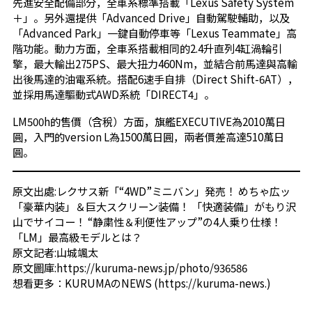
先進安全配備部分，全車系標準搭載「Lexus Safety System
＋」。另外還提供「Advanced Drive」自動駕駛輔助，以及
「Advanced Park」一鍵自動停車等「Lexus Teammate」高
階功能。動力方面，全車系搭載相同的2.4升直列4缸渦輪引
擎，最大輸出275PS、最大扭力460Nm，並結合前馬達與高輸
出後馬達的油電系統。搭配6速手自排（Direct Shift-6AT），
並採用馬達驅動式AWD系統「DIRECT4」。
LM500h的售價（含稅）方面，旗艦EXECUTIVE為2010萬日
圓，入門的version L為1500萬日圓，兩者價差高達510萬日
圓。
原文出處:
レクサス新「“4WD”ミニバン」発売！ めちゃ広ッ
「豪華内装」＆巨大スクリーン装備！ 「快適装備」がもり沢
山でサイコー！ “静粛性＆利便性アップ”の4人乗り仕様！
「LM」最高級モデルとは？
原文記者:山城颯太
原文圖庫:
https://kuruma-news.jp/photo/936586
想看更多：
KURUMAのNEWS
(
https://kuruma-news.
)