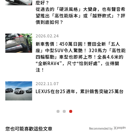
麼好？
大
從過去的「硬派風格」大變身，也有聲音希
望推出「高性能版本」或「越野款式」？評
價到底如何？
2026.02.24
冬
新車售價：450萬日圓！豐田全新「五人
會
座」中型SUV令人驚艷！ 320馬力「高性能
四輪驅動」車型也即將上市！全長4.6米的
“全新RAV4”，尺寸“恰到好處”，值得關
注！
2022.11.07
仕
LEXUS在台25週年，累計銷售突破25萬台
您也可能喜歡這些文章
Recommended by