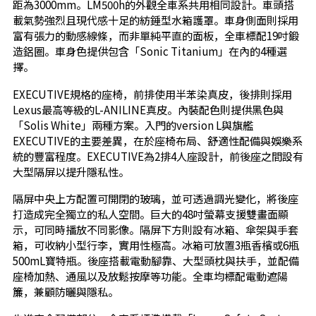
距為3000mm。LM500h的外觀全車系共用相同設計。車頭搭
載氣勢強烈且現代感十足的紡錘型水箱護罩。車身側面則採用
富有張力的動感線條，而非單純平直的面板，全車標配19吋鍛
造鋁圈。車身色提供包含「Sonic Titanium」在內的4種選
擇。
EXECUTIVE規格的座椅，前排使用半苯染真皮，後排則採用
Lexus最高等級的L-ANILINE真皮。內裝配色則提供黑色與
「Solis White」兩種方案。入門的version L與旗艦
EXECUTIVE的主要差異，在於座椅布局、舒適性配備與娛樂系
統的豐富程度。EXECUTIVE為2排4人座設計，前後座之間設有
大型隔屏以提升隱私性。
隔屏中央上方配置可開閉的玻璃，並可透過調光變化，將後座
打造成完全獨立的私人空間。巨大的48吋螢幕支援雙畫面顯
示，可同時播放不同影像。隔屏下方則設有冰箱、傘架與手套
箱，可收納小型行李，實用性極高。冰箱可放置3瓶香檳或6瓶
500mL寶特瓶。後座搭載電動腳靠、大型頭枕與扶手，並配備
座椅加熱、通風以及放鬆按摩等功能。全車均標配電動遮陽
簾，兼顧防曬與隱私。