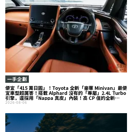
一手企劃
便宜「415 萬日圓」！Toyota 全新「豪華 Minivan」最便
宜車型超厲害！搭載 Alphard 沒有的「專屬」2.4L Turbo
引擎，還採用「Nappa 真皮」內裝！高 CP 值的全新
Vellfire Z Premier 究竟有什麼魅力？
2026-08-06