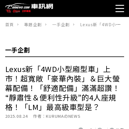
首頁
專題企劃
一手企劃
Lexus新「4WD小型廂型車」上市！超寬敞「豪華內裝」＆巨大螢幕配備！「舒適配備」滿滿超讚！“靜肅性＆便利性升級”的4人座規格！「LM」最高級車型是？
一手企劃
Lexus新「4WD小型廂型車」上
市！超寬敞「豪華內裝」＆巨大螢
幕配備！「舒適配備」滿滿超讚！
“靜肅性＆便利性升級”的4人座規
格！「LM」最高級車型是？
2025.08.24 作者：
KURUMAのNEWS