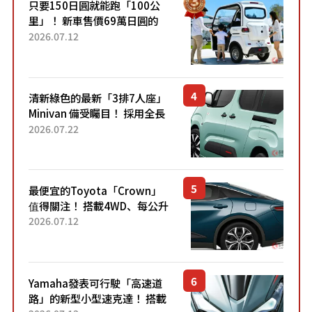
只要150日圓就能跑「100公
里」！ 新車售價69萬日圓的
「3人座」Trike大受歡迎！ 順
2026.07.12
應時代需求，究竟為何能迅速
熱賣？
清新綠色的最新「3排7人座」
Minivan 備受矚目！ 採用全長
4.7公尺剛剛好的車身尺寸與
2026.07.22
「滑門」設計！ 還推出467萬
元日圓起的5人座版...
最便宜的Toyota「Crown」
值得關注！ 搭載4WD、每公升
22.4公里低油耗表現超亮眼！
2026.07.12
配備豐富、超越售價水準，堪
稱高CP值代表的「...
Yamaha發表可行駛「高速道
路」的新型小型速克達！ 搭載