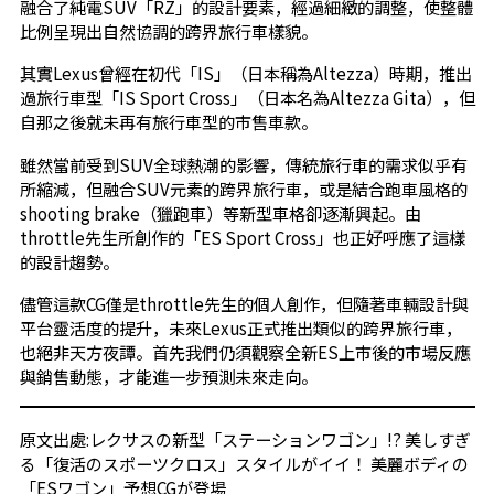
融合了純電SUV「RZ」的設計要素，經過細緻的調整，使整體
比例呈現出自然協調的跨界旅行車樣貌。
其實Lexus曾經在初代「IS」（日本稱為Altezza）時期，推出
過旅行車型「IS Sport Cross」（日本名為Altezza Gita），但
自那之後就未再有旅行車型的市售車款。
雖然當前受到SUV全球熱潮的影響，傳統旅行車的需求似乎有
所縮減，但融合SUV元素的跨界旅行車，或是結合跑車風格的
shooting brake（獵跑車）等新型車格卻逐漸興起。由
throttle先生所創作的「ES Sport Cross」也正好呼應了這樣
的設計趨勢。
儘管這款CG僅是throttle先生的個人創作，但隨著車輛設計與
平台靈活度的提升，未來Lexus正式推出類似的跨界旅行車，
也絕非天方夜譚。首先我們仍須觀察全新ES上市後的市場反應
與銷售動態，才能進一步預測未來走向。
原文出處:
レクサスの新型「ステーションワゴン」!? 美しすぎ
る「復活のスポーツクロス」スタイルがイイ！ 美麗ボディの
「ESワゴン」予想CGが登場