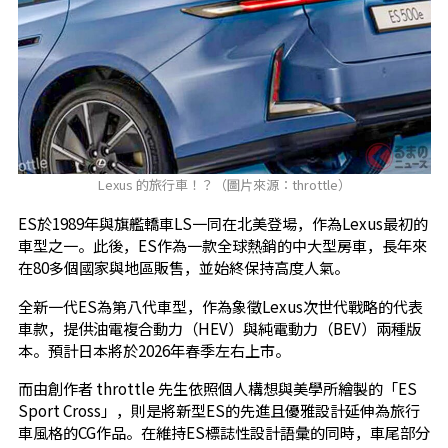
Lexus 的旅行車！？（圖片來源：throttle）
ES於1989年與旗艦轎車LS一同在北美登場，作為Lexus最初的
車型之一。此後，ES作為一款全球熱銷的中大型房車，長年來
在80多個國家與地區販售，並始終保持高度人氣。
全新一代ES為第八代車型，作為象徵Lexus次世代戰略的代表
車款，提供油電複合動力（HEV）與純電動力（BEV）兩種版
本。預計日本將於2026年春季左右上市。
而由創作者 throttle 先生依照個人構想與美學所繪製的「ES
Sport Cross」，則是將新型ES的先進且優雅設計延伸為旅行
車風格的CG作品。在維持ES標誌性設計語彙的同時，車尾部分