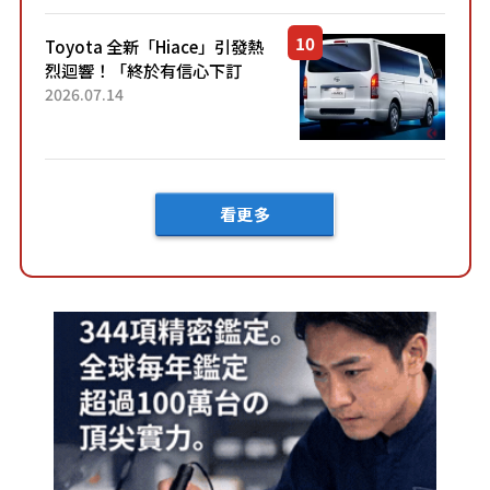
「三...
Toyota 全新「Hiace」引發熱
烈迴響！「終於有信心下訂
了！」「哪個等級交車最
2026.07.14
快？」討論不斷！但下訂後竟
然還要等「超過半年」才能交
車？...
看更多