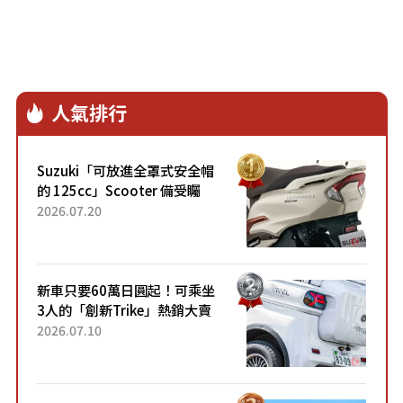
人氣排行
Suzuki「可放進全罩式安全帽
的 125cc」Scooter 備受矚
目！採用全新流線設計與各項
2026.07.20
升級，騎乘更加舒適！已陸續
開始出口的新款「B...
新車只要60萬日圓起！可乘坐
3人的「創新Trike」熱銷大賣
成為人氣車款！「養車成本真
2026.07.10
的超便宜！」「150日圓就能
跑100公里」「小朋友坐得...