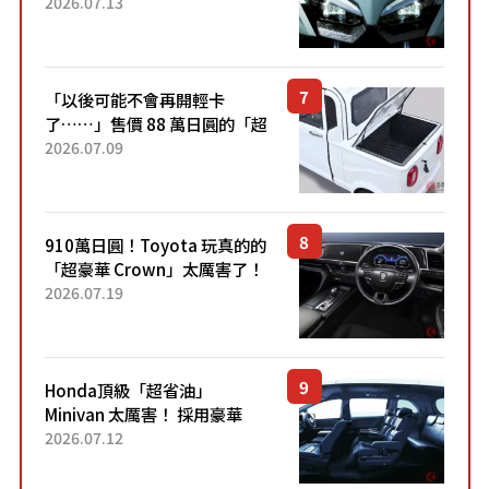
能享受超強勁「渦輪感」的動
2026.07.13
力系統！ 採用與高階「Super
Sport」車款相同的...
「以後可能不會再開輕卡
了……」售價 88 萬日圓的「超
迷你輕型貨車」引發兩極評
2026.07.09
價！「150 日圓就能跑 100 公
里！」「免驗車真的太棒
了！...
910萬日圓！Toyota 玩真的的
「超豪華 Crown」太厲害了！
採用由「匠人技藝」打造的
2026.07.19
「專屬車色」與運動化「底盤
設定」！還配備專屬豪華...
Honda頂級「超省油」
Minivan 太厲害！ 採用豪華
「真皮座椅」與專屬「黑色內
2026.07.12
裝」！ 每公升可跑約20公里，
兼具優異節能表現與舒適