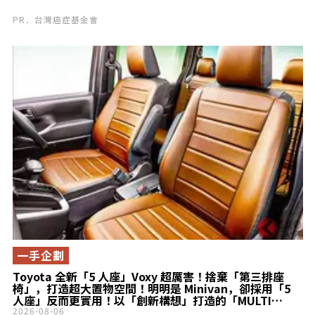
PR．台灣癌症基金會
一手企劃
Toyota 全新「5 人座」Voxy 超厲害！捨棄「第三排座
椅」，打造超大置物空間！明明是 Minivan，卻採用「5
人座」反而更實用！以「創新構想」打造的「MULTI
UTILITY」究竟是什麼？
2026-08-06