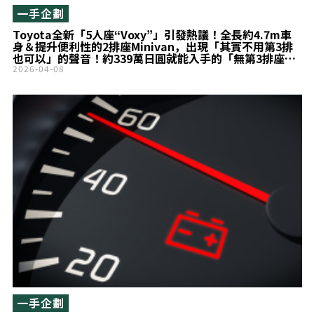
一手企劃
Toyota全新「5人座“Voxy”」引發熱議！全長約4.7m車
身＆提升便利性的2排座Minivan，出現「其實不用第3排
也可以」的聲音！約339萬日圓就能入手的「無第3排座
椅」版本是什麼？
2026-04-08
一手企劃