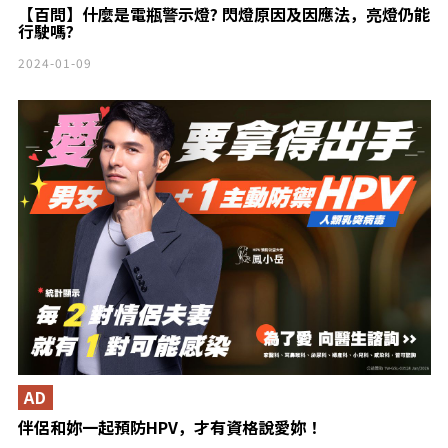
【百問】什麼是電瓶警示燈? 閃燈原因及因應法，亮燈仍能
行駛嗎?
2024-01-09
AD
伴侶和妳一起預防HPV，才有資格說愛妳！