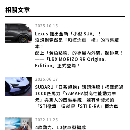
相關文章
2025.10.15
Lexus 推出全新「小型 SUV」！
！特
沒想到竟然是「和概念車一樣」的市售版
本！
配上「黃色點綴」的專屬內外裝，超帥氣！
──「LBX MORIZO RR Original
Edition」正式登場！
可能
發
2025.06.17
的含
SUBARU「日系超跑」話題沸騰！搭載超過
1000匹馬力「YAMAHA製高性能動力單
元」與驚人的四驅系統，還有會發光的
「STI徽章」這就是「STI E-RA」概念車
新
的
2022.11.25
4款動力、10款車型編成