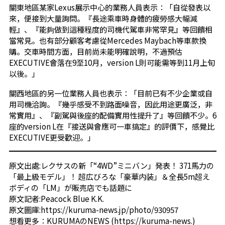
關東地區某家Lexus展示中心的業務人員表示：「自從發表以
來，便接到大量詢問。『長途乘車時身體的疲勞感大幅減
輕』、『能夠做到這種程度的司機代駕車非常罕見』等回饋相
當常見。也有部分顧客考慮從Mercedes Maybach等車款換
購。交車時間方面，目前尚未能明確說明，不過預估
EXECUTIVE會落在9至10月，version L則可能需等到11月上旬
以後。」
關西地區的另一位業務人員也表示：「目前已有不少企業或自
用司機洽詢。『幾乎感受不到路面噪音，因此用途更廣泛，非
常實用』、『副駕與後座的配備實用性提升了』等回饋不少。6
座的version L在『接送與會應可一車搞定』的評價下，感覺比
EXECUTIVE更受歡迎。」
原文出處:
レクサスの新「“4WD”ミニバン」発表！ 371馬力の
「最上級モデル」！ 超広びろな「豪華内装」＆全長5m超え
ボディの「LM」が販売店でも話題に
原文記者:Peacock Blue K.K.
原文圖庫:
https://kuruma-news.jp/photo/930957
想看更多：
KURUMAのNEWS
(
https://kuruma-news.
)