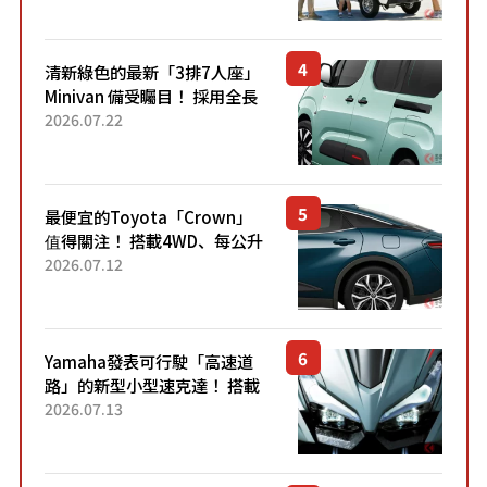
熱賣？
清新綠色的最新「3排7人座」
Minivan 備受矚目！ 採用全長
4.7公尺剛剛好的車身尺寸與
2026.07.22
「滑門」設計！ 還推出467萬
元日圓起的5人座版...
最便宜的Toyota「Crown」
值得關注！ 搭載4WD、每公升
22.4公里低油耗表現超亮眼！
2026.07.12
配備豐富、超越售價水準，堪
稱高CP值代表的「...
Yamaha發表可行駛「高速道
路」的新型小型速克達！ 搭載
能享受超強勁「渦輪感」的動
2026.07.13
力系統！ 採用與高階「Super
Sport」車款相同的...