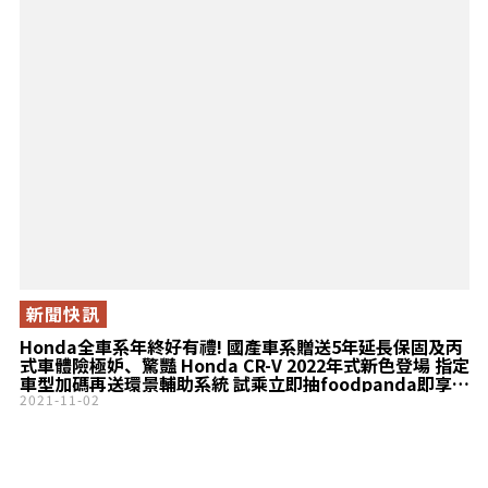
新聞快訊
Honda全車系年終好有禮! 國產車系贈送5年延長保固及丙
式車體險極妒、驚豔 Honda CR-V 2022年式新色登場 指定
車型加碼再送環景輔助系統 試乘立即抽foodpanda即享劵
&劍湖山樂園門票、月月抽iPhone 13活動起跑
2021-11-02