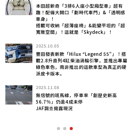
本田超新奇「3排6人座小型廂型車」超有
趣！配備大開口「劃時代車門」&「透明感
車身」！
搭載可收納「超薄座椅」&能變平坦的「超
寬敞空間」！這就是「Skydeck」！
車
2025.10.05
車
」
豐田發表新款「Hilux “Legend 55”」！搭
載2.8升直列4缸柴油渦輪引擎，並推出專屬
綠色車色，南非推出的這款車型為真正的硬
派皮卡版本。
公升
2025.11.08
約
價
無信號的斑馬線，停車率「創歷史新高
嘴造
56.7％」仍逾4成未停
麼
JAF調查揭露現況