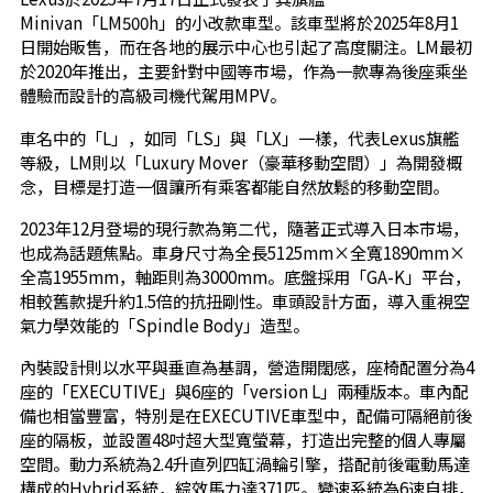
Minivan「LM500h」的小改款車型。該車型將於2025年8月1
日開始販售，而在各地的展示中心也引起了高度關注。LM最初
於2020年推出，主要針對中國等市場，作為一款專為後座乘坐
體驗而設計的高級司機代駕用MPV。
車名中的「L」，如同「LS」與「LX」一樣，代表Lexus旗艦
等級，LM則以「Luxury Mover（豪華移動空間）」為開發概
念，目標是打造一個讓所有乘客都能自然放鬆的移動空間。
2023年12月登場的現行款為第二代，隨著正式導入日本市場，
也成為話題焦點。車身尺寸為全長5125mm×全寬1890mm×
全高1955mm，軸距則為3000mm。底盤採用「GA-K」平台，
相較舊款提升約1.5倍的抗扭剛性。車頭設計方面，導入重視空
氣力學效能的「Spindle Body」造型。
內裝設計則以水平與垂直為基調，營造開闊感，座椅配置分為4
座的「EXECUTIVE」與6座的「version L」兩種版本。車內配
備也相當豐富，特別是在EXECUTIVE車型中，配備可隔絕前後
座的隔板，並設置48吋超大型寬螢幕，打造出完整的個人專屬
空間。動力系統為2.4升直列四缸渦輪引擎，搭配前後電動馬達
構成的Hybrid系統，綜效馬力達371匹。變速系統為6速自排，