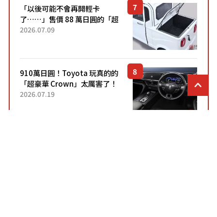
「以後可能不會再開輕卡
了……」售價 88 萬日圓的「超
迷你輕型貨車」引發兩極評
2026.07.09
價！「150 日圓就能跑 100 公
里！」「免驗車真的太棒
了！...
910萬日圓！Toyota 玩真的的
「超豪華 Crown」太厲害了！
採用由「匠人技藝」打造的
2026.07.19
「專屬車色」與運動化「底盤
設定」！還配備專屬豪華...
Honda頂級「超省油」
Minivan 太厲害！ 採用豪華
「真皮座椅」與專屬「黑色內
2026.07.12
裝」！ 每公升可跑約20公里，
兼具優異節能表現與舒適
「三...
Toyota 全新「Hiace」引發熱
烈迴響！「終於有信心下訂