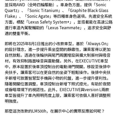
並採用AWD（全時四輪驅動）。車身色方面，提供「Sonic
Quartz」、「Sonic Titanium」、「Graphite Black Glass
Flake」、「Sonic Agate」等四種車身色選項。先進安全系統
方面，標配「Lexus Safety System+」，並搭載能在高速公路
進行車道內駕駛輔助的「Lexus Teammate」，追求安全與舒
適的雙重平衡。
即將在2025年8月1日推出的小改款車型，基於「Always On」
的設計理念，進一步提升乘坐空間的靜肅性，讓乘客得以更加
自然放鬆。透過在後輪拱與尾門周圍增設與擴大制振材與吸音
材，有效抑制路面噪音與震動聲。另外，在EXECUTIVE車型
中，原本設置於後車頂控制台的電動滑門開關，移設至後排中
央扶手，讓乘客可以在更自然的坐姿下輕鬆操作。後排中央扶
手新增可放置智慧型手機與小物的托盤，進一步提升便利性。
隨著開關位置調整，車頂控制台新增下照式燈光，有助於夜間
或昏暗環境下的視認性。此外，EXECUTIVE與version L兩款
車型皆提升了車內照明亮度上限，讓乘客可依個人喜好調整照
明強度。
那麼這次改款的LM500h，在展示中心的實際反應如何呢？