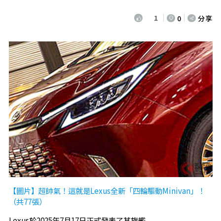
1
0
分享
【圖片】超帥氣！這就是Lexus全新「四輪驅動Minivan」！
（共77張）
Lexus於2025年7月17日正式發表了其旗艦