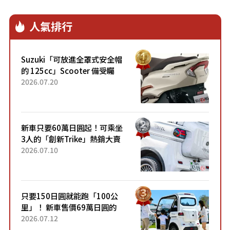
人氣排行
Suzuki「可放進全罩式安全帽
的 125cc」Scooter 備受矚
目！採用全新流線設計與各項
2026.07.20
升級，騎乘更加舒適！已陸續
開始出口的新款「B...
新車只要60萬日圓起！可乘坐
3人的「創新Trike」熱銷大賣
成為人氣車款！「養車成本真
2026.07.10
的超便宜！」「150日圓就能
跑100公里」「小朋友坐得...
只要150日圓就能跑「100公
里」！ 新車售價69萬日圓的
「3人座」Trike大受歡迎！ 順
2026.07.12
應時代需求，究竟為何能迅速