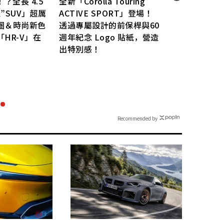
？全長 4.5
全新「Corolla Touring
全新
”SUV」超厲
ACTIVE SPORT」登場！
202
圈＆時尚新色
透過專屬設計的前保桿與60
4.
HR-V」在
週年紀念 Logo 貼紙，營造
強勁
出特別感！
全新車
身！
Recommended by