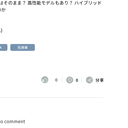
ズはそのまま？ 高性能モデルもあり？ ハイブリッド
のか
.)
A
兄弟車
0
0
分享
 to comment