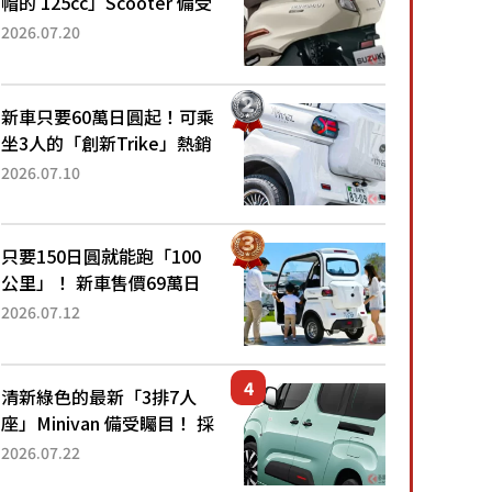
帽的 125cc」Scooter 備受
矚目！採用全新流線設計與
2026.07.20
各項升級，騎乘更加舒適！
已陸續開始出口的新款
「B...
新車只要60萬日圓起！可乘
坐3人的「創新Trike」熱銷
大賣成為人氣車款！「養車
2026.07.10
成本真的超便宜！」「150
日圓就能跑100公里」「小
朋友坐得...
只要150日圓就能跑「100
公里」！ 新車售價69萬日
圓的「3人座」Trike大受歡
2026.07.12
迎！ 順應時代需求，究竟
為何能迅速熱賣？
清新綠色的最新「3排7人
座」Minivan 備受矚目！ 採
用全長4.7公尺剛剛好的車
2026.07.22
身尺寸與「滑門」設計！