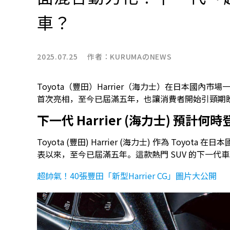
車？
2025.07.25 作者：
KURUMAのNEWS
Toyota（豐田）Harrier（海力士）在日本國內
首次亮相，至今已屆滿五年，也讓消費者開始引頸期
下一代 Harrier (海力士) 預計何
Toyota (豐田) Harrier (海力士) 作為 Toyo
表以來，至今已屆滿五年。這款熱門 SUV 的下一代
超帥氣！40張豐田「新型Harrier CG」圖片大公開