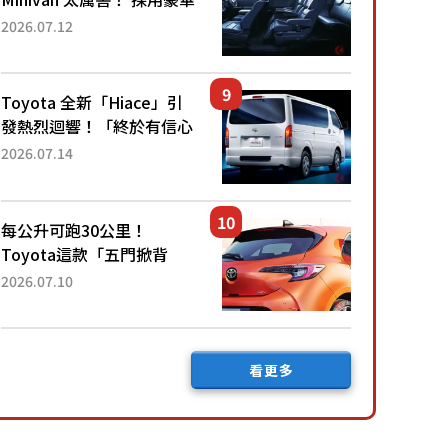
「真皮座椅」與專屬「黑色
2026.07.12
內裝」！ 每公升可跑約20
公里，兼具優異節能表現與
舒適「三...
Toyota 全新「Hiace」引
發熱烈迴響！「終於有信心
下訂了！」「哪個等級交車
2026.07.14
最快？」討論不斷！但下訂
後竟然還要等「超過半年」
才能交車？...
每公升可跑30公里！
Toyota這款「五門掀背
車」真的很厲害！ 擁有全
2026.07.10
長4.3公尺的「剛剛好車身
尺寸」，配備全面升級！
採Hybrid專屬設...
看更多