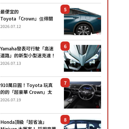
還推出467萬元日圓起的5
人座版...
最便宜的
Toyota「Crown」值得關
注！ 搭載4WD、每公升
2026.07.12
22.4公里低油耗表現超亮
眼！ 配備豐富、超越售價
水準，堪稱高CP值代表的
Yamaha發表可行駛「高速
「...
道路」的新型小型速克達！
搭載能享受超強勁「渦輪
2026.07.13
感」的動力系統！ 採用與
高階「Super Sport」車款
相同的...
910萬日圓！Toyota 玩真
的的「超豪華 Crown」太
厲害了！採用由「匠人技
2026.07.19
藝」打造的「專屬車色」與
運動化「底盤設定」！還配
備專屬豪華...
Honda頂級「超省油」
Minivan 太厲害！ 採用豪華