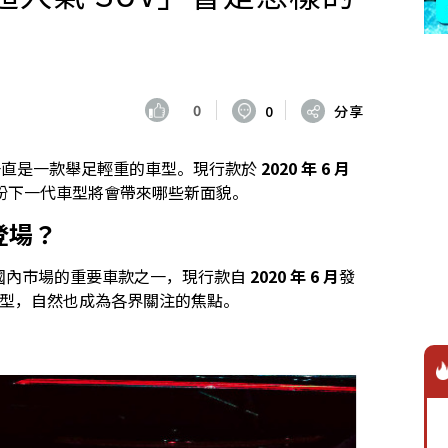
0
0
分享
市場一直是一款舉足輕重的車型。現行款於
2020 年 6 月
盼下一代車型將會帶來哪些新面貌。
時登場？
ta 在日本國內市場的重要車款之一，現行款自
2020 年 6 月
發
車型，自然也成為各界關注的焦點。