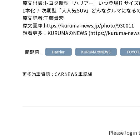
原文出處:
トヨタ新型「ハリアー」いつ登場!? サイ
1本化？ 次期型「大人気SUV」どんなクルマになる
原文記者:
工藤貴宏
原文圖庫:
https://kuruma-news.jp/photo/930011
想看更多：
KURUMAのNEWS (https://kuruma-news
關鍵詞：
Harrier
KURUMAのNEWS
TOYOT
更多汽車資訊：CARNEWS 車訊網
Please login