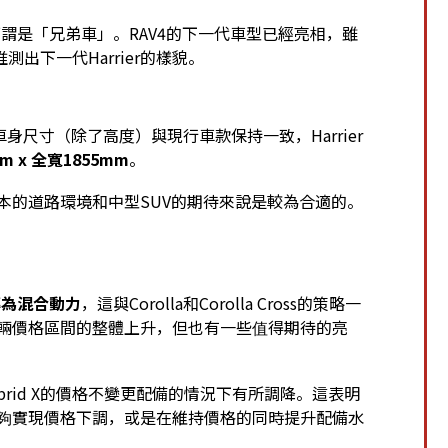
，可謂是「兄弟車」。RAV4的下一代車型已經亮相，雖
出下一代Harrier的樣貌。
身尺寸（除了高度）與現行車款保持一致，Harrier
m x 全寬1855mm
。
於日本的道路環境和中型SUV的期待來說是較為合適的。
。
轉為混合動力
，這與Corolla和Corolla Cross的策略一
致車輛價格區間的整體上升，但也有一些值得期待的亮
 Hybrid X的價格不變更配備的情況下有所調降。這表明
也能夠實現價格下調，或是在維持價格的同時提升配備水