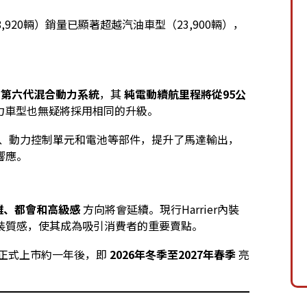
8,920輛）銷量已顯著超越汽油車型（23,900輛），
的第六代混合動力系統
，其
純電動續航里程將從95公
合動力車型也無疑將採用相同的升級。
箱、動力控制單元和電池等部件，提升了馬達輸出，
響應。
雅、都會和高級感
方向將會延續。現行Harrier內裝
裝質感，使其成為吸引消費者的重要賣點。
日本正式上市約一年後，即
2026年冬季至2027年春季
亮