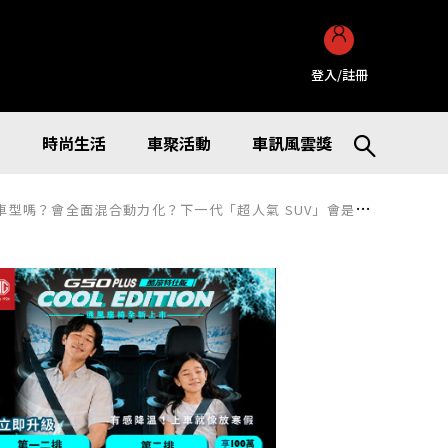
登入/註冊
訊
時尚生活
車聚活動
車訊風雲獎
嗎？會全面混合動力化？下一代「超人氣 SUV」會是怎樣的車？