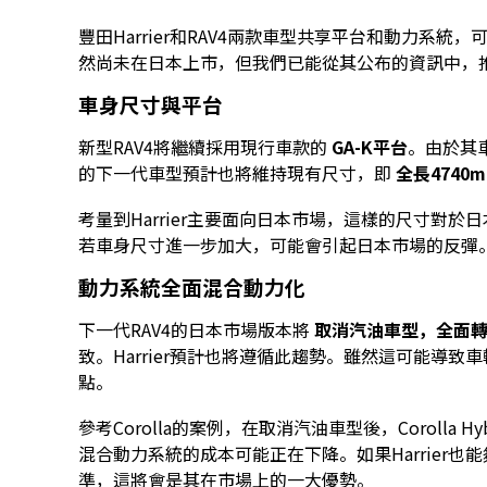
豐田Harrier和RAV4兩款車型共享平台和動力系統
然尚未在日本上市，但我們已能從其公布的資訊中，推測
車身尺寸與平台
新型RAV4將繼續採用現行車款的
GA-K平台
。由於其車
的下一代車型預計也將維持現有尺寸，即
全長4740m
考量到Harrier主要面向日本市場，這樣的尺寸對
若車身尺寸進一步加大，可能會引起日本市場的反彈
動力系統全面混合動力化
下一代RAV4的日本市場版本將
取消汽油車型，全面
致。Harrier預計也將遵循此趨勢。雖然這可能導
點。
參考Corolla的案例，在取消汽油車型後，Corolla
混合動力系統的成本可能正在下降。如果Harrier
準，這將會是其在市場上的一大優勢。