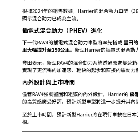
根據2024年的銷售數據，Harrier的混合動力車型（3
顯示混合動力已成為主流。
插電式混合動力（PHEV）進化
下一代RAV4的插電式混合動力車型將率先搭載
豐田
里大幅提升至150公里
。新型Harrier的插電式混
豐田表示，新型RAV4的混合動力系統透過改進變速
實現了更流暢的加速感、輕快的起步和直接的驅動力
內外設計與上市時間
儘管RAV4強調堅固和粗獷的內外設計，Harrier的
優
的高質感廣受好評，預計新型車型將進一步提升其內
至於上市時間，預計新型Harrier將在現行車款在
相。