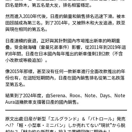
四名是鈴木，第五名是大发，排名相當穩定。
然而進入2010年代後，日產的銷量和銷售排名迅速下滑。被本
田超越成為第三名，到了2014年，又被鈴木和大发追過，跌至
與現在相同的第五名。
日產連續的衰退，正好與其針對國內市場推出新車的時期重
疊。受金融海嘯（雷曼兄弟事件）影響，從2011年到2019年這
約8年間，日產在日本國內每年推出的新車僅剩1到2款（不含
小改款或等級追加）。
像2015年那樣，甚至沒有任何一款新車進行全面改款推出的年
份也有，在這短短期間內，日產在國內銷售排名從第二名跌落
至第五名。
結果到了2024年度，由Serena、Roox、Note、Days、Note
Aura這幾款車支撐著日產的國內銷售。
原文出處:
日産が新型「エルグランド」＆「パトロール」発売
へ!? 「軽・小型車・ミニバン」しか売れてない“現状”から脱
却か？「魅力的な新型車」投入で業績回復に期待大！