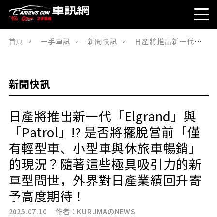
首頁
一手車訊
新聞快訊
日產將推出新一代「Elgrand」與「Patrol」!? 是否將擺脫當前「僅有輕型車、小型車與休旅車暢銷」的現況？隨著這些極具吸引力的新車型問世，外界對日產業績回升寄予高度期待！
新聞快訊
日產將推出新一代「Elgrand」與
「Patrol」!? 是否將擺脫當前「僅
有輕型車、小型車與休旅車暢銷」
的現況？隨著這些極具吸引力的新
車型問世，外界對日產業績回升寄
予高度期待！
2025.07.10 作者：
KURUMAのNEWS