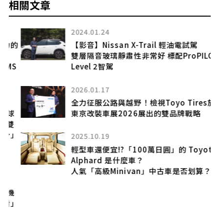
相關文章
2024.01.24
的
【影音】Nissan X-Trail 輕油電試駕
雙層隔音玻璃靜肅性非常好 標配ProPILOT
S
Level 2智駕
2026.01.17
全力征服公路與越野！檢視Toyo Tires於
球
東京改裝車展2026展出的雙品牌戰略
雙
」
2025.10.19
輕型車還便宜!?「100萬日圓」的 Toyota
Alphard 是什麼車？
人氣「高級Minivan」中古車是否划算？
機
」