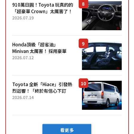
910萬日圓！Toyota 玩真的的
「超豪華 Crown」太厲害了！
採用由「匠人技藝」打造的
2026.07.19
「專屬車色」與運動化「底盤
設定」！還配備專屬豪華...
Honda頂級「超省油」
Minivan 太厲害！ 採用豪華
「真皮座椅」與專屬「黑色內
2026.07.12
裝」！ 每公升可跑約20公里，
兼具優異節能表現與舒適
「三...
Toyota 全新「Hiace」引發熱
烈迴響！「終於有信心下訂
了！」「哪個等級交車最
2026.07.14
快？」討論不斷！但下訂後竟
然還要等「超過半年」才能交
車？...
看更多