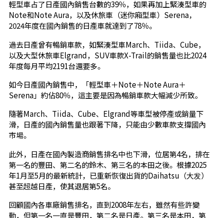
輕型車占了日產國內銷售台數的39％，如果再加上緊湊型車的
Note和Note Aura，以及休旅車（迷你廂型車）Serena，
2024年度在國內銷售的日產車就達到了78％。
過去日產曾有暢銷車款，如緊湊型車March、Tiida、Cube，
以及大型休旅車Elgrand，SUV車款X-Trail的銷售量也比2024
年度每月平均2191台還要多。
如今日產國內銷售中，「輕型車＋Note＋Note Aura＋
Serena」約佔80％，這主要是因為暢銷車款大幅減少所致。
隨著March、Tiida、Cube、Elgrand等車型被停產或銷量下
滑，日產的國內銷售量也跟著下降，只能由少數車款支撐國內
市場。
此外，日產在國內製造商銷售排名中也下滑，位居第4名，排在
第一名的豐田、第二名的鈴木、第三名的本田之後。根據2025
年1月至5月的最新統計，已重新恢復出貨的Daihatsu（大发）
甚至超越日產，使其退居第5名。
回顧國內各車廠銷售排名，直到2008年左右，雖然有些許變
動，但第一名一直是豐田，第二名是日產。第三名是本田，第