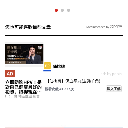
您也可能喜歡這些文章
Recommended by
PR
仙桃牌
AD
ads by popIn
【仙桃牌】保血平丸(去羚羊角)
立即諮詢HPV！是
對自己健康最好的
深入了解
觀看次數 41,241次
投資，把握現在不
嫌晚！
PR．台灣癌症基金會