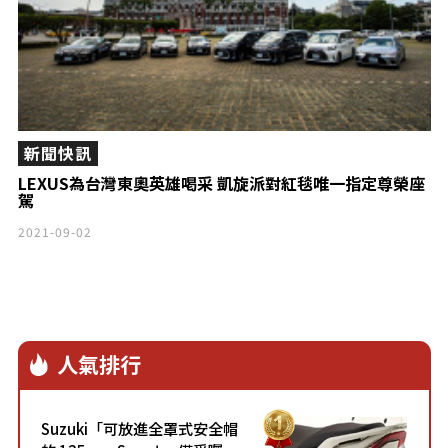
新聞快訊
LEXUS為台灣東奧英雄喝采 凱旋派對紅毯唯一指定尊榮座
駕
2021-09-02
人氣排行
Suzuki「可放進全罩式安全帽