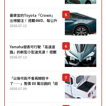
元日圓起的5人座版...
最便宜的Toyota「Crown」
值得關注！ 搭載4WD、每公升
22.4公里低油耗表現超亮眼！
2026.07.12
配備豐富、超越售價水準，堪
稱高CP值代表的「...
Yamaha發表可行駛「高速道
路」的新型小型速克達！ 搭載
能享受超強勁「渦輪感」的動
2026.07.13
力系統！ 採用與高階「Super
Sport」車款相同的...
「以後可能不會再開輕卡
了……」售價 88 萬日圓的「超
迷你輕型貨車」引發兩極評
2026.07.09
價！「150 日圓就能跑 100 公
里！」「免驗車真的太棒
了！...