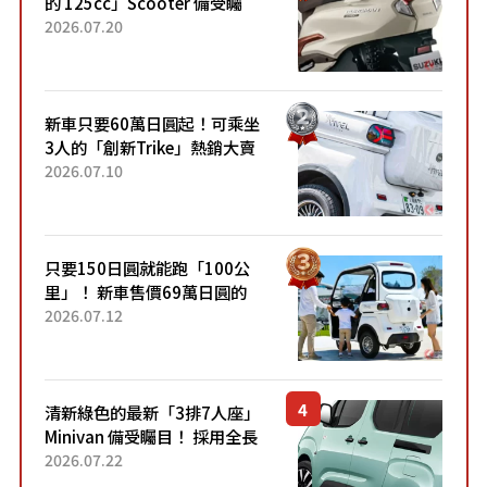
的 125cc」Scooter 備受矚
目！採用全新流線設計與各項
2026.07.20
升級，騎乘更加舒適！已陸續
開始出口的新款「B...
新車只要60萬日圓起！可乘坐
3人的「創新Trike」熱銷大賣
成為人氣車款！「養車成本真
2026.07.10
的超便宜！」「150日圓就能
跑100公里」「小朋友坐得...
只要150日圓就能跑「100公
里」！ 新車售價69萬日圓的
「3人座」Trike大受歡迎！ 順
2026.07.12
應時代需求，究竟為何能迅速
熱賣？
清新綠色的最新「3排7人座」
Minivan 備受矚目！ 採用全長
4.7公尺剛剛好的車身尺寸與
2026.07.22
「滑門」設計！ 還推出467萬