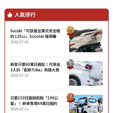
人氣排行
Suzuki「可放進全罩式安全帽
的 125cc」Scooter 備受矚
目！採用全新流線設計與各項
2026.07.20
升級，騎乘更加舒適！已陸續
開始出口的新款「B...
新車只要60萬日圓起！可乘坐
3人的「創新Trike」熱銷大賣
成為人氣車款！「養車成本真
2026.07.10
的超便宜！」「150日圓就能
跑100公里」「小朋友坐得...
只要150日圓就能跑「100公
里」！ 新車售價69萬日圓的
「3人座」Trike大受歡迎！ 順
2026.07.12