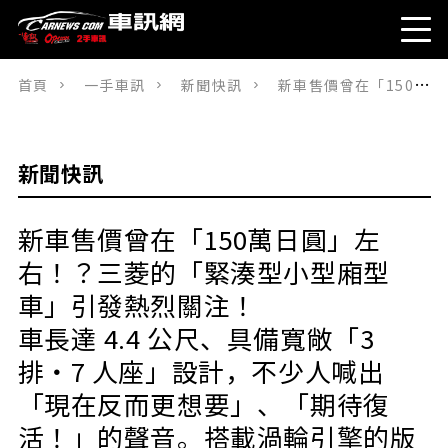
首頁
一手車訊
新聞快訊
新車售價曾在「150萬日圓」左右！？三菱的「緊湊型小型廂型車」引發熱烈關注！車長達 4.4 公尺、具備寬敞「3 排・7 人座」設計，不少人喊出「現在反而更想要」、「期待復活！」的聲音。搭載渦輪引擎的版本也曾存在──這款名為「DION（迪翁）」的車型，如今再度受到熱情注目！
新聞快訊
新車售價曾在「150萬日圓」左
右！？三菱的「緊湊型小型廂型
車」引發熱烈關注！
車長達 4.4 公尺、具備寬敞「3
排・7 人座」設計，不少人喊出
「現在反而更想要」、「期待復
活！」的聲音。搭載渦輪引擎的版