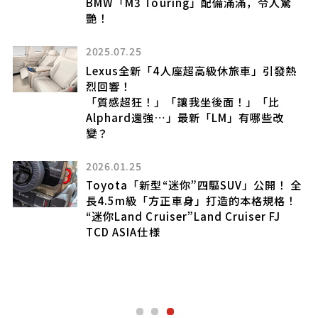
.9
BMW「M3 Touring」配備滿滿，令人驚
艷！
2025.07.25
Lexus全新「4人座超高級休旅車」引發熱
烈回響！
！
「質感超狂！」「讓我坐後面！」「比
格與
Alphard還強…」最新「LM」有哪些改
NE
變？
2026.01.25
Toyota「新型“迷你”四驅SUV」公開！ 全
長4.5m級「方正車身」打造的本格規格！
繞了
“迷你Land Cruiser”Land Cruiser FJ
定
TCD ASIA仕様
表