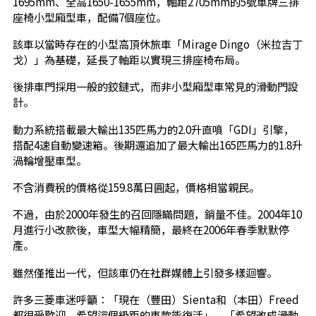
1695mm、全高1650-1655mm，軸距2705mm的5號車牌三排
座椅小型廂型車，配備7個座位。
該車以當時存在的小型高頂休旅車「Mirage Dingo（米拉吉丁
戈）」為基礎，延長了軸距以實現三排座椅布局。
後排車門採用一般的鉸鏈式，而非小型廂型車常見的滑動門設
計。
動力系統搭載最大輸出135匹馬力的2.0升直噴「GDI」引擎，
搭配4速自動變速箱。後期還追加了最大輸出165匹馬力的1.8升
渦輪增壓車型。
不含消費稅的價格從159.8萬日圓起，價格相當親民。
不過，由於2000年發生的召回隱瞞問題，銷量不佳。2004年10
月進行小改款後，車型大幅精簡，最終在2006年春季默默停
產。
雖然僅推出一代，但該車仍在社群媒體上引發多樣迴響。
許多三菱車迷呼籲：「現在（豐田）Sienta和（本田）Freed
都很受歡迎，希望這個級距的車款能復活」、「希望改成滑動