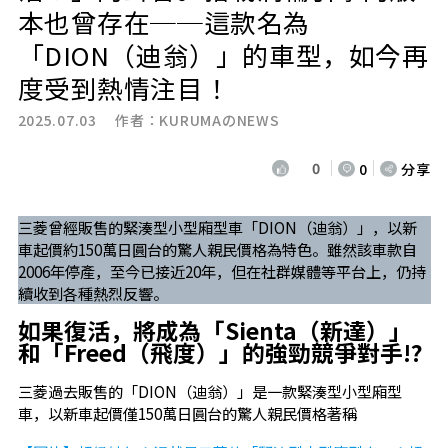
本也曾存在──這款名為
「DION（迪翁）」的車型，如今再
度受到熱情注目！
2025.07.03 作者：
KURUMAのNEWS
0
0
分享
三菱曾經販售的緊湊型小型廂型車「DION（迪翁）」，以新
車起價約150萬日圓台的驚人親民價格為特色。雖然該車款自
2006年停產，至今已接近20年，但在社群媒體等平台上，仍持
續收到各種熱烈反響。
如果復活，將成為「Sienta（新達）」
和「Freed（飛度）」的強勁競爭對手!?
三菱過去販售的「DION（迪翁）」是一款緊湊型小型廂型
車，以新車起價僅150萬日圓台的驚人親民價格著稱