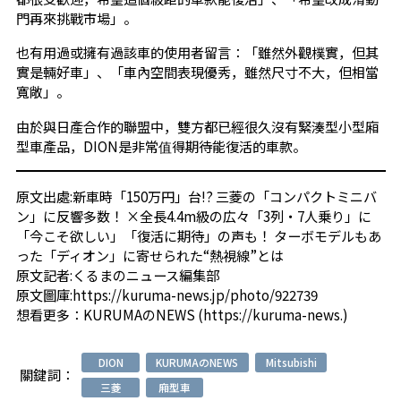
門再來挑戰市場」。
也有用過或擁有過該車的使用者留言：「雖然外觀樸實，但其
實是輛好車」、「車內空間表現優秀，雖然尺寸不大，但相當
寬敞」。
由於與日產合作的聯盟中，雙方都已經很久沒有緊湊型小型廂
型車產品，DION是非常值得期待能復活的車款。
原文出處:
新車時「150万円」台!? 三菱の「コンパクトミニバ
ン」に反響多数！ ×全長4.4m級の広々「3列・7人乗り」に
「今こそ欲しい」「復活に期待」の声も！ ターボモデルもあ
った「ディオン」に寄せられた“熱視線”とは
原文記者:
くるまのニュース編集部
原文圖庫:
https://kuruma-news.jp/photo/922739
想看更多：
KURUMAのNEWS (https://kuruma-news.)
DION
KURUMAのNEWS
Mitsubishi
關鍵詞：
三菱
廂型車