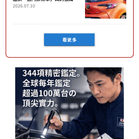
害！ 擁有全長4.3公尺的「剛剛
2026.07.10
好車身尺寸」，配備全面升
級！ 採Hybrid專屬設...
看更多