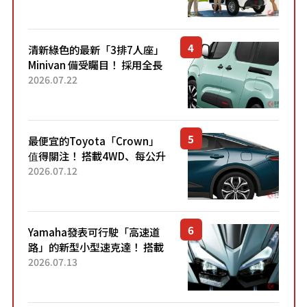
應時代需求，究竟為何能迅速
熱賣？
清新綠色的最新「3排7人座」
Minivan 備受矚目！ 採用全長
4.7公尺剛剛好的車身尺寸與
2026.07.22
「滑門」設計！ 還推出467萬
元日圓起的5人座版...
最便宜的Toyota「Crown」
值得關注！ 搭載4WD、每公升
22.4公里低油耗表現超亮眼！
2026.07.12
配備豐富、超越售價水準，堪
稱高CP值代表的「...
Yamaha發表可行駛「高速道
路」的新型小型速克達！ 搭載
能享受超強勁「渦輪感」的動
2026.07.13
力系統！ 採用與高階「Super
Sport」車款相同的...