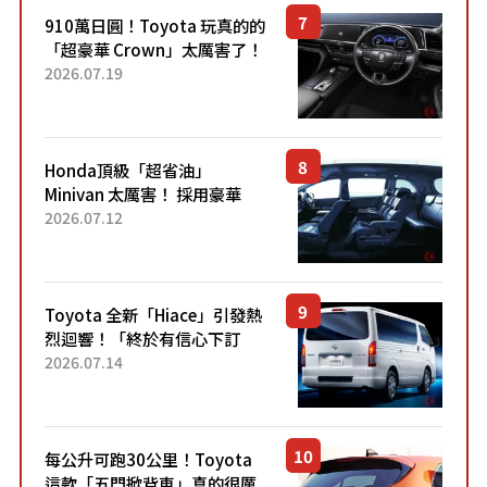
910萬日圓！Toyota 玩真的的
「超豪華 Crown」太厲害了！
採用由「匠人技藝」打造的
2026.07.19
「專屬車色」與運動化「底盤
設定」！還配備專屬豪華...
Honda頂級「超省油」
Minivan 太厲害！ 採用豪華
「真皮座椅」與專屬「黑色內
2026.07.12
裝」！ 每公升可跑約20公里，
兼具優異節能表現與舒適
「三...
Toyota 全新「Hiace」引發熱
烈迴響！「終於有信心下訂
了！」「哪個等級交車最
2026.07.14
快？」討論不斷！但下訂後竟
然還要等「超過半年」才能交
車？...
每公升可跑30公里！Toyota
這款「五門掀背車」真的很厲