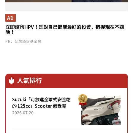
AD
立即諮詢HPV！是對自己健康最好的投資，把握現在不嫌
晚！
PR．台灣癌症基金會
人氣排行
Suzuki「可放進全罩式安全帽
的 125cc」Scooter 備受矚
目！採用全新流線設計與各項
2026.07.20
升級，騎乘更加舒適！已陸續
開始出口的新款「B...