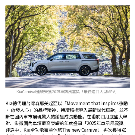
KiaCarnival連續榮獲2025車訊風雲獎「最佳進口大型MPV」
Kia總代理台灣森那美起亞以「Movement that inspires移動
‧ 啟發人心」的品牌精神，持續積極導入最新世代車款，並不
斷在國內車市展現驚人的銷售成長動能。在甫於四月底盛大舉
辦、象徵國內車壇最高榮耀的年度盛事「2025年車訊風雲獎」
評選中，Kia全功能豪華休旅The new Carnival，再次獲得眾