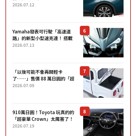
22.4公里低油耗表現超亮眼！
2026.07.12
配備豐富、超越售價水準，堪
稱高CP值代表的「...
Yamaha發表可行駛「高速道
路」的新型小型速克達！ 搭載
能享受超強勁「渦輪感」的動
2026.07.13
力系統！ 採用與高階「Super
Sport」車款相同的...
「以後可能不會再開輕卡
了……」售價 88 萬日圓的「超
迷你輕型貨車」引發兩極評
2026.07.09
價！「150 日圓就能跑 100 公
里！」「免驗車真的太棒
了！...
910萬日圓！Toyota 玩真的的
「超豪華 Crown」太厲害了！
採用由「匠人技藝」打造的
2026.07.19
「專屬車色」與運動化「底盤