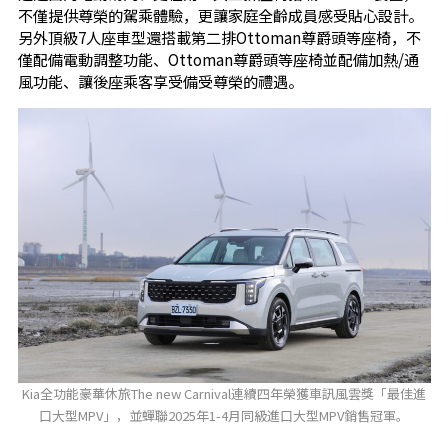
不僅提供尊榮的駕乘體驗，更讓家庭全齡成員感受貼心設計。
另外頂級7人座車型還搭載第二排Ottoman尊爵頭等座椅，不
僅配備電動調整功能、Ottoman尊爵頭等座椅並配備加熱/通
風功能、讓後座乘客享受備受尊榮的禮遇。
Kia全功能豪華休旅The new Carnival連續四年榮獲車訊風雲獎「最佳進
口大型MPV」，並蟬聯2025年1-4月同級進口大型MPV銷售冠軍。