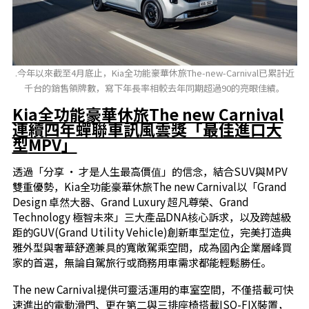
.今年以來截至4月底止，Kia全功能豪華休旅The-new-Carnival已累計近
千台的銷售領牌數，寫下年長率相較去年同期超過90的亮眼佳績。
Kia
全功能豪華休旅
The
new
Carnival
連續四年蟬聯車訊風雲獎「最佳進口大
型
MPV
」
透過「分享 ‧ 才是人生最高價值」的信念，結合SUV與MPV
雙重優勢，Kia全功能豪華休旅The new Carnival以「Grand
Design 卓然大器、Grand Luxury 超凡尊榮、Grand
Technology 極智未來」三大產品DNA核心訴求，以及跨越級
距的GUV(Grand Utility Vehicle)創新車型定位，完美打造典
雅外型與奢華舒適兼具的寬敞駕乘空間，成為國內企業層峰買
家的首選，無論自駕旅行或商務用車需求都能輕鬆勝任。
The new Carnival提供可靈活運用的車室空間，不僅搭載可快
速進出的電動滑門、更在第二與三排座椅搭載ISO-FIX裝置，