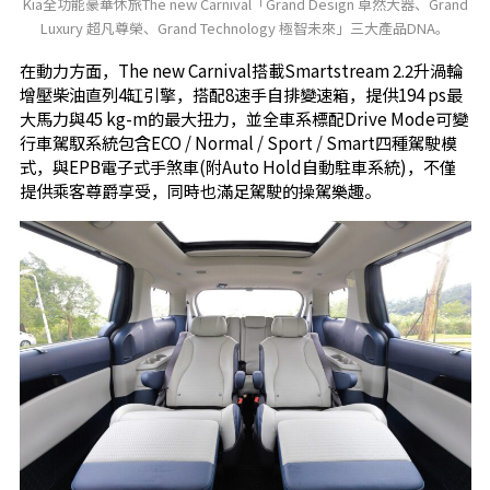
Kia全功能豪華休旅The new Carnival「Grand Design 卓然大器、Grand
Luxury 超凡尊榮、Grand Technology 極智未來」三大產品DNA。
在動力方面，The new Carnival搭載Smartstream 2.2升渦輪
增壓柴油直列4缸引擎，搭配8速手自排變速箱，提供194 ps最
大馬力與45 kg-m的最大扭力，並全車系標配Drive Mode可變
行車駕馭系統包含ECO / Normal / Sport / Smart四種駕駛模
式，與EPB電子式手煞車(附Auto Hold自動駐車系統)，不僅
提供乘客尊爵享受，同時也滿足駕駛的操駕樂趣。