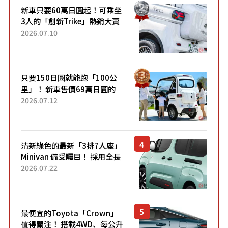
新車只要60萬日圓起！可乘坐
3人的「創新Trike」熱銷大賣
成為人氣車款！「養車成本真
2026.07.10
的超便宜！」「150日圓就能
跑100公里」「小朋友坐得...
只要150日圓就能跑「100公
里」！ 新車售價69萬日圓的
「3人座」Trike大受歡迎！ 順
2026.07.12
應時代需求，究竟為何能迅速
熱賣？
清新綠色的最新「3排7人座」
Minivan 備受矚目！ 採用全長
4.7公尺剛剛好的車身尺寸與
2026.07.22
「滑門」設計！ 還推出467萬
元日圓起的5人座版...
最便宜的Toyota「Crown」
值得關注！ 搭載4WD、每公升