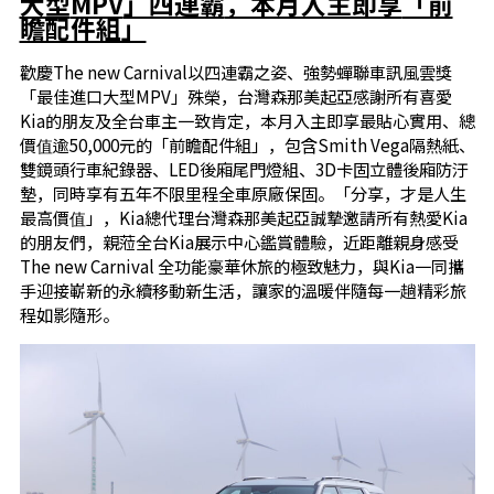
大型
MPV
」四連霸
，本月入主即享
「前
瞻配件組」
歡慶The new Carnival以四連霸之姿、強勢蟬聯車訊風雲獎
「最佳進口大型MPV」殊榮，台灣森那美起亞感謝所有喜愛
Kia的朋友及全台車主一致肯定，本月入主即享最貼心實用、總
價值逾50,000元的「前瞻配件組」，包含Smith Vega隔熱紙、
雙鏡頭行車紀錄器、LED後廂尾門燈組、3D卡固立體後廂防汙
墊，同時享有五年不限里程全車原廠保固。「分享，才是人生
最高價值」，Kia總代理台灣森那美起亞誠摯邀請所有熱愛Kia
的朋友們，親蒞全台Kia展示中心鑑賞體驗，近距離親身感受
The new Carnival 全功能豪華休旅的極致魅力，與Kia一同攜
手迎接嶄新的永續移動新生活，讓家的溫暖伴隨每一趟精彩旅
程如影隨形。