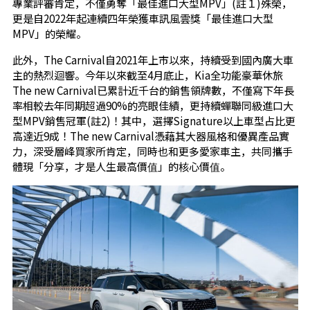
專業評審肯定，不僅勇奪「最佳進口大型MPV」(註１)殊榮，
更是自
2022年起連續四年榮獲車訊風雲獎「最佳進口大型
MPV」的榮耀。
此外，The Carnival自2021年上市以來，持續受到國內廣大車
主的熱烈迴響。今年以來截至4月底止，Kia全功能豪華休旅
The new Carnival已累計近千台的銷售領牌數，不僅寫下年長
率相較去年同期超過90%的亮眼佳績，更持續蟬聯同級進口大
型MPV銷售冠軍(註2)！其中，選擇Signature以上車型占比更
高達近9成！The new Carnival憑藉其大器風格和優異產品實
力，深受層峰買家所肯定，同時也和更多愛家車主，共同攜手
體現「分享，才是人生最高價值」的核心價值。