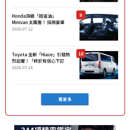
設定」！還配備專屬豪華...
Honda頂級「超省油」
Minivan 太厲害！ 採用豪華
「真皮座椅」與專屬「黑色內
2026.07.12
裝」！ 每公升可跑約20公里，
兼具優異節能表現與舒適
「三...
Toyota 全新「Hiace」引發熱
烈迴響！「終於有信心下訂
了！」「哪個等級交車最
2026.07.14
快？」討論不斷！但下訂後竟
然還要等「超過半年」才能交
車？...
看更多