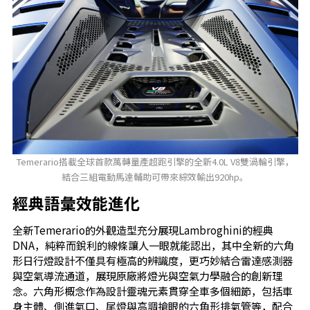
Temerario搭載全球首款萬轉量產超跑引擎的全新4.0L V8雙渦輪引擎，
結合三組電動馬達輔助可帶來綜效輸出920hp。
經典語彙效能進化
全新Temerario的外觀造型充分展現Lambroghini的經典
DNA，純粹而銳利的線條讓人一眼就能認出，其中全新的六角
形日行燈設計不僅具有極高的辨識度，更巧妙結合雷達感測器
與空氣導流通道，展現原廠將燈光與空氣力學融合的創新理
念。六角形概念作為設計靈魂元素貫穿全車多個細節，包括車
身主體、側進氣口、尾燈與高調搶眼的六角形排氣管等，配合