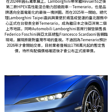
在2024年圓石灘車展上，Lamborghini帶來繼Revuelto之後
第二款HPEV高性能混合動力超級跑車─Temerario，也是品
牌邁向全面電能化的最後一塊拼圖。而在2025年一開始，總代
理Lamborghini Taipei嘉鎷興業便於甫落成營運的臺北服務中
心正式在台發表全新Temerario，成為繼日本之後亞洲第二個
上市地區，同時Automobili Lamborghini首席行銷暨銷售長
Federico Foschini與亞太區總監Francesco Scardaoni皆親臨
現場，展現原廠對臺灣市場的重視。不過因為Temerario預計
2026年才會開始交車，目前業者僅報出1798萬元起的暫定售
價，待所有配備價格確認後才會公布正式接單價。