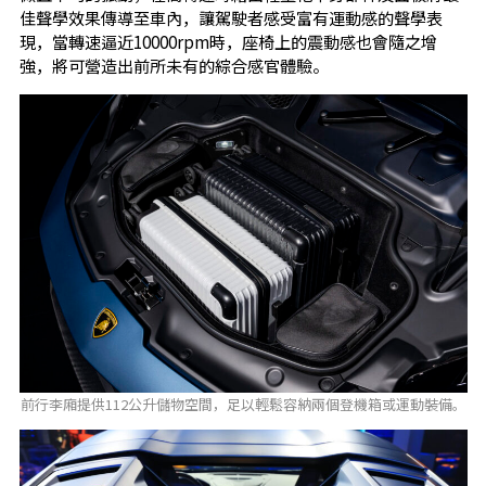
佳聲學效果傳導至車內，讓駕駛者感受富有運動感的聲學表
現，當轉速逼近10000rpm時，座椅上的震動感也會隨之增
強，將可營造出前所未有的綜合感官體驗。
前行李廂提供112公升儲物空間，足以輕鬆容納兩個登機箱或運動裝備。