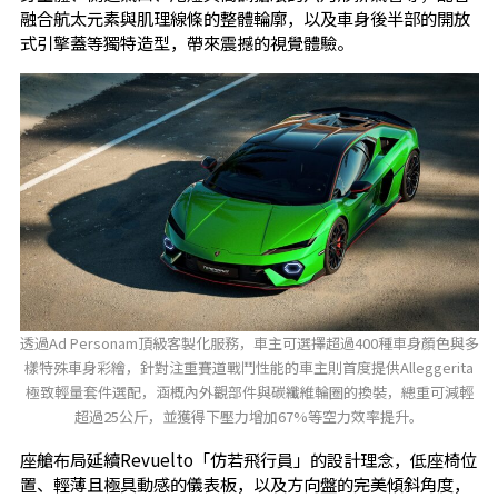
融合航太元素與肌理線條的整體輪廓，以及車身後半部的開放
式引擎蓋等獨特造型，帶來震撼的視覺體驗。
透過Ad Personam頂級客製化服務，車主可選擇超過400種車身顏色與多
樣特殊車身彩繪，針對注重賽道戰鬥性能的車主則首度提供Alleggerita
極致輕量套件選配，涵概內外觀部件與碳纖維輪圈的換裝，總重可減輕
超過25公斤，並獲得下壓力增加67%等空力效率提升。
座艙布局延續Revuelto「仿若飛行員」的設計理念，低座椅位
置、輕薄且極具動感的儀表板，以及方向盤的完美傾斜角度，