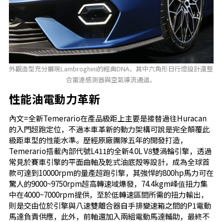
外觀造型充分展現Lambroghini的經典DNA，其中六角形日行燈設計還整
合雷達感測器與空氣導流通道。
性能油電動力革新
內文=全新Temerario在產品級距上主要是接替過往Huracan
的入門超跑定位，不過本車革新的動力架構可說是完全顛覆此
級距車型的性能水準。歷經原廠團隊五年的開發打造，
Temerario搭載內部代號L411的全新4.0L V8雙渦輪引擎，透過
常見於賽車引擎的平面曲軸及乾式油底殼等設計，成為全球首
款可達到10000rpm的量產超跑引擎，其強悍的800hp馬力可在
驚人的9000~9750rpm超高轉速域爆發，74.4kgm峰值扭力集
中在4000~7000rpm提供，至於低轉速區間所需的扭力輸出，
則是交由位於引擎與八速雙離合器自手排變速箱之間的P1電動
馬達負責供應，此外，前軸還加入兩組電動馬達輔助，最終不