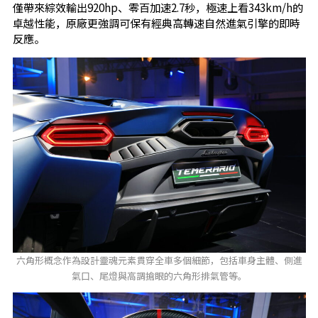
僅帶來綜效輸出920hp、零百加速2.7秒，極速上看343km/h的
卓越性能，原廠更強調可保有經典高轉速自然進氣引擎的即時
反應。
六角形概念作為設計靈魂元素貫穿全車多個細節，包括車身主體、側進
氣口、尾燈與高調搶眼的六角形排氣管等。