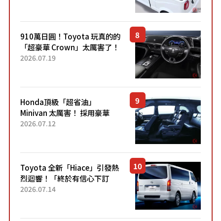
價！「150 日圓就能跑 100 公
里！」「免驗車真的太棒
了！...
910萬日圓！Toyota 玩真的的
「超豪華 Crown」太厲害了！
採用由「匠人技藝」打造的
2026.07.19
「專屬車色」與運動化「底盤
設定」！還配備專屬豪華...
Honda頂級「超省油」
Minivan 太厲害！ 採用豪華
「真皮座椅」與專屬「黑色內
2026.07.12
裝」！ 每公升可跑約20公里，
兼具優異節能表現與舒適
「三...
Toyota 全新「Hiace」引發熱
烈迴響！「終於有信心下訂
了！」「哪個等級交車最
2026.07.14
快？」討論不斷！但下訂後竟
然還要等「超過半年」才能交