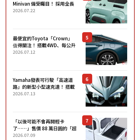
Minivan 備受矚目！ 採用全長
4.7公尺剛剛好的車身尺寸與
2026.07.22
「滑門」設計！ 還推出467萬
元日圓起的5人座版...
最便宜的Toyota「Crown」
值得關注！ 搭載4WD、每公升
22.4公里低油耗表現超亮眼！
2026.07.12
配備豐富、超越售價水準，堪
稱高CP值代表的「...
Yamaha發表可行駛「高速道
路」的新型小型速克達！ 搭載
能享受超強勁「渦輪感」的動
2026.07.13
力系統！ 採用與高階「Super
Sport」車款相同的...
「以後可能不會再開輕卡
了……」售價 88 萬日圓的「超
迷你輕型貨車」引發兩極評
2026.07.09