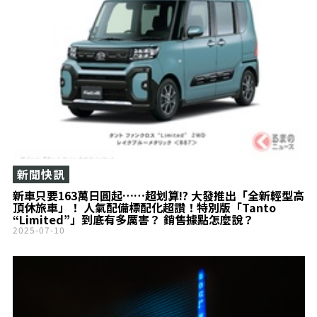
新聞快訊
新車只要163萬日圓起……超划算!? 大發推出「全新輕型高
頂休旅車」！ 人氣配備標配化超讚！特別版「Tanto
“Limited”」到底有多厲害？ 銷售據點怎麼說？
2025-07-10