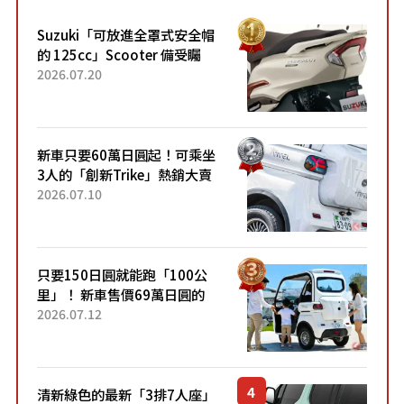
Suzuki「可放進全罩式安全帽
的 125cc」Scooter 備受矚
目！採用全新流線設計與各項
2026.07.20
升級，騎乘更加舒適！已陸續
開始出口的新款「B...
新車只要60萬日圓起！可乘坐
3人的「創新Trike」熱銷大賣
成為人氣車款！「養車成本真
2026.07.10
的超便宜！」「150日圓就能
跑100公里」「小朋友坐得...
只要150日圓就能跑「100公
里」！ 新車售價69萬日圓的
「3人座」Trike大受歡迎！ 順
2026.07.12
應時代需求，究竟為何能迅速
熱賣？
清新綠色的最新「3排7人座」