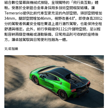
結合數位螢幕與機械式按鈕，呈現獨特的「飛行員互動」體
驗。受惠於全新鋁合金車身採用多技術空間框架結構，讓
Temerario提供比前代車型更充足的內部空間，頭部空間增加
34mm，腿部空間增加46mm，視野改善4.8°，即使身高200公
分的駕駛者佩戴安全帽在賽道上進行激烈駕駛，也能保持全程
舒適與穩定。此外，前行李廂提供112公升儲物空間，足以輕
鬆容納兩個登機箱或運動裝備，日常用品則可收納於座椅後
方，讓卓越駕馭與日常便利性融為一體。
文/莊智顯