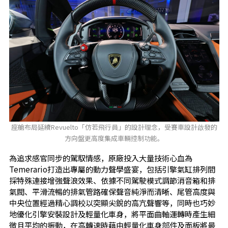
座艙布局延續Revuelto「仿若飛行員」的設計理念，受賽車設計啟發的
方向盤更高度集成車輛控制功能。
為追求感官同步的駕馭情感，原廠投入大量技術心血為
Temerario打造出專屬的動力聲學盛宴，包括引擎氣缸排列間
採特殊連接增強聲浪效果、依據不同駕駛模式調節消音箱和排
氣閥、平滑流暢的排氣管路確保聲音純淨而清晰、尾管高度與
中央位置經過精心調校以突顯尖銳的高亢聲響等，同時也巧妙
地優化引擎安裝設計及輕量化車身，將平面曲軸運轉時產生細
微且平均的振動，在高轉速時藉由輕量化車身部件及面板將最