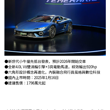
●新世代小牛搶先抵台發表，預計2026年開始交車
●全新4.0L V8雙渦輪引擎+3具電動馬達，綜效輸出920hp
●六角形設計概念再進化，內裝融合飛行員風格與數位科技
●國內上市時間：2025年1月16日
●建議售價：1798萬元起