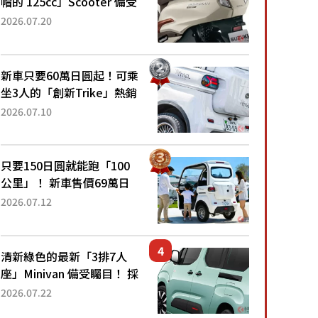
帽的 125cc」Scooter 備受
矚目！採用全新流線設計與
2026.07.20
各項升級，騎乘更加舒適！
已陸續開始出口的新款
「B...
新車只要60萬日圓起！可乘
坐3人的「創新Trike」熱銷
大賣成為人氣車款！「養車
2026.07.10
成本真的超便宜！」「150
日圓就能跑100公里」「小
朋友坐得...
只要150日圓就能跑「100
公里」！ 新車售價69萬日
圓的「3人座」Trike大受歡
2026.07.12
迎！ 順應時代需求，究竟
為何能迅速熱賣？
清新綠色的最新「3排7人
座」Minivan 備受矚目！ 採
用全長4.7公尺剛剛好的車
2026.07.22
身尺寸與「滑門」設計！