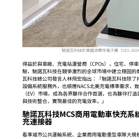
馳諾瓦科技於美國消費性電子展（CES-2024
得益於與車廠、充電站運營商（CPOs），住宅、停
驗，馳諾瓦科技在競爭激烈的全球市場中建立穩固的商
瓦科技總公司發言人
林飛宏指出：「馳諾瓦科技除了
設備系統服務外，也順應NACS北美充電標準需求，
（EV）市場，成為各界夥伴合作首選，也為夥伴打
與技術整合，實現最佳的充電效率。」
馳諾瓦科技
MCS
商用電動車快充系
充連接器
看準城市公共運輸系統、企業商用電動重型車隊大規