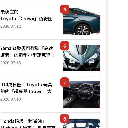
還推出467萬元日圓起的5
人座版...
最便宜的
Toyota「Crown」值得關
注！ 搭載4WD、每公升
2026.07.12
22.4公里低油耗表現超亮
眼！ 配備豐富、超越售價
水準，堪稱高CP值代表的
Yamaha發表可行駛「高速
「...
道路」的新型小型速克達！
搭載能享受超強勁「渦輪
2026.07.13
感」的動力系統！ 採用與
高階「Super Sport」車款
相同的...
910萬日圓！Toyota 玩真
的的「超豪華 Crown」太
厲害了！採用由「匠人技
2026.07.19
藝」打造的「專屬車色」與
運動化「底盤設定」！還配
備專屬豪華...
Honda頂級「超省油」
Minivan 太厲害！ 採用豪華