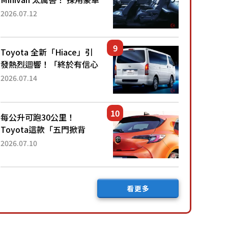
「真皮座椅」與專屬「黑色
2026.07.12
內裝」！ 每公升可跑約20
公里，兼具優異節能表現與
舒適「三...
Toyota 全新「Hiace」引
發熱烈迴響！「終於有信心
下訂了！」「哪個等級交車
2026.07.14
最快？」討論不斷！但下訂
後竟然還要等「超過半年」
才能交車？...
每公升可跑30公里！
Toyota這款「五門掀背
車」真的很厲害！ 擁有全
2026.07.10
長4.3公尺的「剛剛好車身
尺寸」，配備全面升級！
採Hybrid專屬設...
看更多