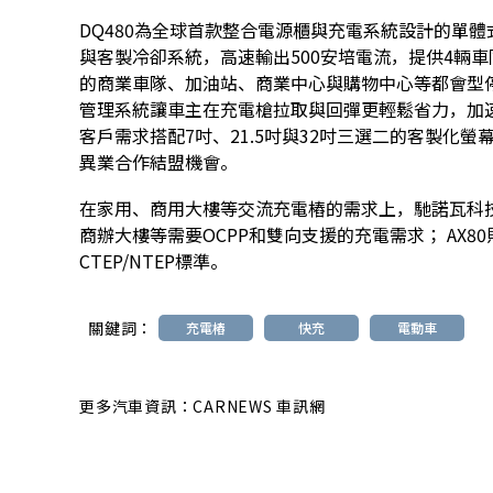
DQ480為全球首款整合電源櫃與充電系統設計的單體
與客製冷卻系統，高速輸出500安培電流，提供4輛
的商業車隊、加油站、商業中心與購物中心等都會型停
管理系統讓車主在充電槍拉取與回彈更輕鬆省力，加
客戶需求搭配7吋、21.5吋與32吋三選二的客製化
異業合作結盟機會。
在家用、商用大樓等交流充電樁的需求上，馳諾瓦科技
商辦大樓等需要OCPP和雙向支援的充電需求； AX
CTEP/NTEP標準。
關鍵詞：
充電樁
快充
電動車
更多汽車資訊：CARNEWS 車訊網