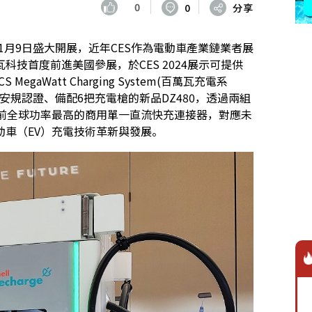
0
0
分享
間1月9日盛大開展，近年CES作為電動車產業鏈業者展
技首度前進美國參展，於CES 2024展示可提供
gaWatt Charging System(百萬瓦充電系
安規認證、備配6把充電槍的新品DZ480，透過兩組
為目前全球功率最高的商用單一直流快充連接器，對應未
車（EV）充電技術革新與發展。