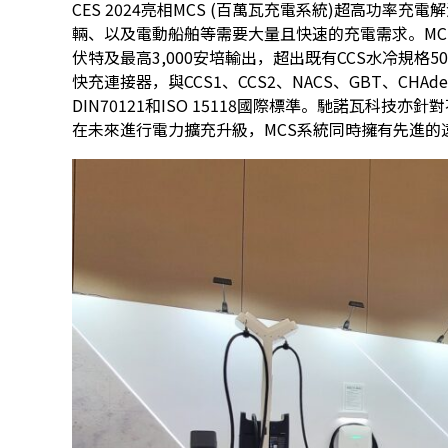
CES 2024亮相MCS (百萬瓦充電系統)超高功
輛、以及電動船舶等需要大量且快速的充電需求。MCS系
伏特及最高3,000安培輸出，超出既有CCS水冷規格
快充連接器，與CCS1、CCS2、NACS、GBT、CHA
DIN70121和ISO 15118國際標準。馳諾瓦科
在未來進行電力擴充升級，MCS系統同時擁有先進的