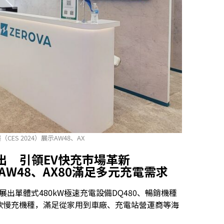
S 2024）展示AW48、AX
出 引領
EV
快充市場革新
AW48、AX80滿足多元充電需求
4展出單體式480kW極速充電設備DQ480、暢銷機種
0兩款慢充機種，滿足從家用到車廠、充電站營運商等海
。