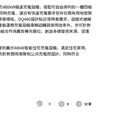
式480kW極速充電設備，搭配可自由排列的一櫃四槍
車同時充電，適合有快速充電需求但存在既有用地受限
車場域。DQ480設計貼近使用者需求，迴旋式槍線
速營運商充電設備車輛迴轉與使用效率外，亦可針對
螢幕組合作為廣告曝光版位，創造多樣營收來源，促進
則展示AW48智能住宅充電設備，滿足住宅家用、
80則針對商用車隊和公共充電而設計，同時符合
0
0
分享