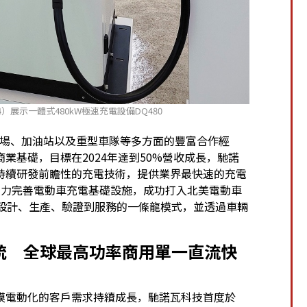
）展示一體式480kW極速充電設備DQ480
車場、加油站以及重型車隊等多方面的豐富合作經
業基礎，目標在2024年達到50%營收成長，
馳諾
持續研發前瞻性的充電技術，提供業界最快速的充電
致力完善電動車充電基礎設施，成功打入北美電動車
造設計、生產、驗證到服務的一條龍模式，並透過車輛
統 全球最高功率商用單一直流快
模電動化的客戶需求持續成長，馳諾瓦科技首度於