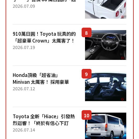
迷你輕型貨車」引發兩極評
2026.07.09
價！「150 日圓就能跑 100 公
里！」「免驗車真的太棒
了！...
910萬日圓！Toyota 玩真的的
「超豪華 Crown」太厲害了！
採用由「匠人技藝」打造的
2026.07.19
「專屬車色」與運動化「底盤
設定」！還配備專屬豪華...
Honda頂級「超省油」
Minivan 太厲害！ 採用豪華
「真皮座椅」與專屬「黑色內
2026.07.12
裝」！ 每公升可跑約20公里，
兼具優異節能表現與舒適
「三...
Toyota 全新「Hiace」引發熱
烈迴響！「終於有信心下訂
了！」「哪個等級交車最
2026.07.14
快？」討論不斷！但下訂後竟