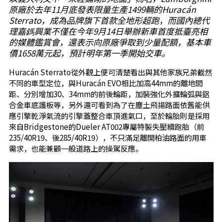
原廠於去年11月底發表限量生產1499輛的Huracán
Sterrato，成為品牌旗下首款全地形超跑，而國內總代
理嘉鎷興業不僅在今年9月14日舉辦新車首度抵臺亮相
的媒體鑑賞會，還表示向原廠爭取到少量配額，基本車
價1658萬元起，預計明年第一季開始交車。
Huracán Sterrato從外觀上便可清楚看出與其他家族兄弟截然
不同的車型定位，與Huracán EVO相比加高44mm的離地間
距、分別增加30、34mm的前後輪距，加裝強化外擴輪弧與鋁
合金車底護板等，另外還可看到為了在塵土飛揚路面依舊能供
應引擎乾淨氣流的引擎蓋整合車頂進氣口，至於輪胎則是採用
來自Bridgestone的Dueler AT002專屬特製失壓續跑胎（前
235/40R19、後285/40R19），不只滿足離開柏油路面的用車
需求，也能兼顧一般道路上的操駕反應。