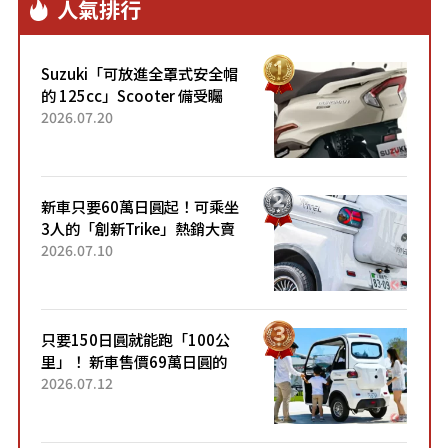
人氣排行
Suzuki「可放進全罩式安全帽
的 125cc」Scooter 備受矚
目！採用全新流線設計與各項
2026.07.20
升級，騎乘更加舒適！已陸續
開始出口的新款「B...
新車只要60萬日圓起！可乘坐
3人的「創新Trike」熱銷大賣
成為人氣車款！「養車成本真
2026.07.10
的超便宜！」「150日圓就能
跑100公里」「小朋友坐得...
只要150日圓就能跑「100公
里」！ 新車售價69萬日圓的
「3人座」Trike大受歡迎！ 順
2026.07.12
應時代需求，究竟為何能迅速
熱賣？