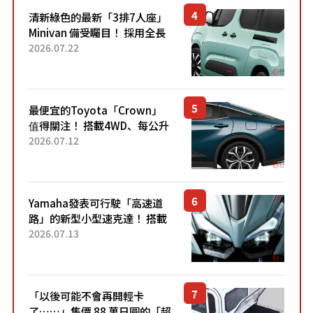
清新綠色的最新「3排7人座」
Minivan 備受矚目！ 採用全長
4.7公尺剛剛好的車身尺寸與
2026.07.22
「滑門」設計！ 還推出467萬
元日圓起的5人座版...
最便宜的Toyota「Crown」
值得關注！ 搭載4WD、每公升
22.4公里低油耗表現超亮眼！
2026.07.12
配備豐富、超越售價水準，堪
稱高CP值代表的「...
Yamaha發表可行駛「高速道
路」的新型小型速克達！ 搭載
能享受超強勁「渦輪感」的動
2026.07.13
力系統！ 採用與高階「Super
Sport」車款相同的...
「以後可能不會再開輕卡
了……」售價 88 萬日圓的「超