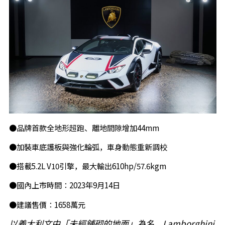
●品牌首款全地形超跑、離地間隙增加44mm
●加裝車底護板與強化輪弧，車身動態重新調校
●搭載5.2L V10引擎，最大輸出610hp/57.6kgm
●國內上市時間：2023年9月14日
●建議售價：1658萬元
以義大利文中「未經鋪砌的地面」為名，Lamborghini