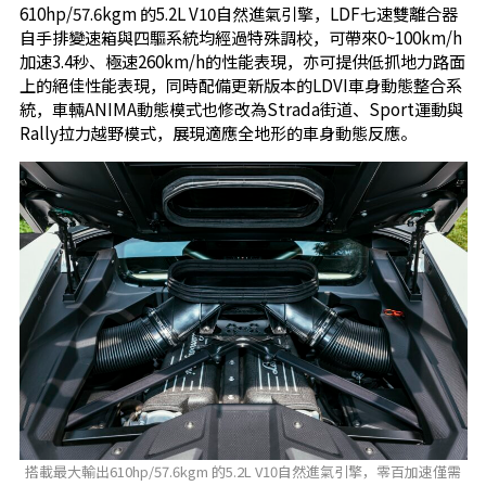
610hp/57.6kgm 的5.2L V10自然進氣引擎，LDF七速雙離合器
自手排變速箱與四驅系統均經過特殊調校，可帶來0~100km/h
加速3.4秒、極速260km/h的性能表現，亦可提供低抓地力路面
上的絕佳性能表現，同時配備更新版本的LDVI車身動態整合系
統，車輛ANIMA動態模式也修改為Strada街道、Sport運動與
Rally拉力越野模式，展現適應全地形的車身動態反應。
搭載最大輸出610hp/57.6kgm 的5.2L V10自然進氣引擎，零百加速僅需