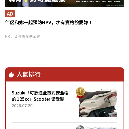
AD
伴侶和妳一起預防HPV，才有資格說愛妳！
PR．台灣癌症基金會
人氣排行
Suzuki「可放進全罩式安全帽
的 125cc」Scooter 備受矚
目！採用全新流線設計與各項
2026.07.20
升級，騎乘更加舒適！已陸續
開始出口的新款「B...