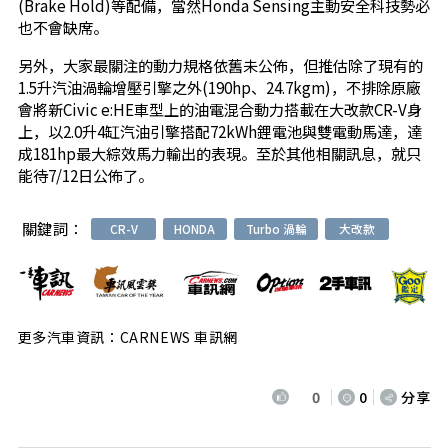
(Brake Hold)等配備，當然Honda Sensing主動安全科技勢必
也不會缺席。
另外，大家最關注的動力規格依舊未公佈，但推估除了現有的
1.5升汽油渦輪增壓引擎之外(190hp、24.7kgm)，不排除原廠
會將新Civic e:HE車型上的油電混合動力搭載在大改款CR-V身
上，以2.0升4缸汽油引擎搭配72kWh鋰電池與雙電動馬達，達
成181hp最大綜效馬力輸出的表現。至於其他相關訊息，就只
能待7/12日公佈了。
關鍵詞：
CR-V
HONDA
Turbo 渦輪
大改款
更多汽車資訊：CARNEWS 車訊網
0
0
分享