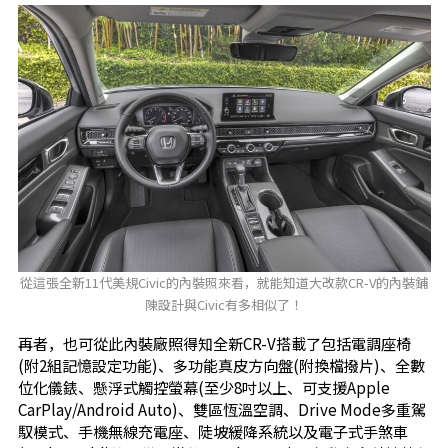
從這張全新11代美規Civic的內裝照來看，就能知道大改款CR-V的內裝鋪
陳設計與Civic有多相似了！
再者，也可從此內裝廠照得知全新CR-V搭載了包括電調座椅
(附2組記憶設定功能)、多功能真皮方向盤(附換檔撥片)、全數
位化儀錶、懸浮式觸控螢幕(至少8吋以上、可支援Apple
CarPlay/Android Auto)、雙區恆溫空調、Drive Mode多重駕
馭模式、手機無線充電座、陡坡緩降系統以及電子式手煞車