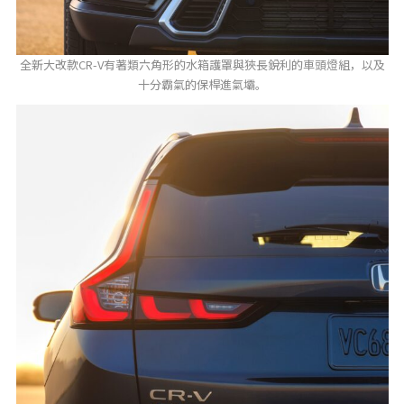
全新大改款CR-V有著類六角形的水箱護罩與狹長銳利的車頭燈組，以及
十分霸氣的保桿進氣壩。