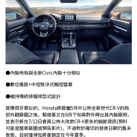
●內裝佈局與全新Civic內裝十分相似
●數位儀錶+中控懸浮式觸控螢幕
●維持傳統排檔桿型式設計
就像擠牙膏似的，Honda原廠繼5月中公佈全新世代CR-V的局
部外觀廠圖之後，緊接著又在6月下旬再對外釋出其內裝廠照，
並表示將在7/12日會再公佈大改款CR-V更多的細節資訊(預料
可能是整車廠圖或預告影片)，不過對於確切的發表日期仍舊未
表態，目前僅得知將會鎖定在今年夏季。