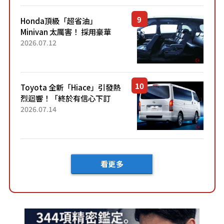
Honda頂級「超省油」
Minivan 太厲害！ 採用豪華
「真皮座椅」與專屬「黑色內
2026.07.12
裝」！ 每公升可跑約20公里，
兼具優異節能表現與舒適
「三...
Toyota 全新「Hiace」引發熱
烈迴響！「終於有信心下訂
了！」「哪個等級交車最
2026.07.14
快？」討論不斷！但下訂後竟
然還要等「超過半年」才能交
車？...
看更多