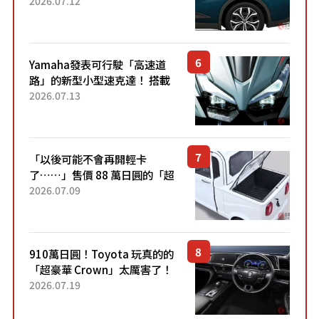
22.4公里低油耗表現超亮眼！
2026.07.12
配備豐富、超越售價水準，堪
稱高CP值代表的「...
Yamaha發表可行駛「高速道
路」的新型小型速克達！ 搭載
能享受超強勁「渦輪感」的動
2026.07.13
力系統！ 採用與高階「Super
Sport」車款相同的...
「以後可能不會再開輕卡
了……」售價 88 萬日圓的「超
迷你輕型貨車」引發兩極評
2026.07.09
價！「150 日圓就能跑 100 公
里！」「免驗車真的太棒
了！...
910萬日圓！Toyota 玩真的的
「超豪華 Crown」太厲害了！
採用由「匠人技藝」打造的
2026.07.19
「專屬車色」與運動化「底盤
設定」！還配備專屬豪華...