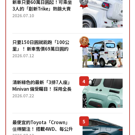
新車只要60萬日圓起！可乘坐
3人的「創新Trike」熱銷大賣
成為人氣車款！「養車成本真
2026.07.10
的超便宜！」「150日圓就能
跑100公里」「小朋友坐得...
只要150日圓就能跑「100公
里」！ 新車售價69萬日圓的
「3人座」Trike大受歡迎！ 順
2026.07.12
應時代需求，究竟為何能迅速
熱賣？
清新綠色的最新「3排7人座」
Minivan 備受矚目！ 採用全長
4.7公尺剛剛好的車身尺寸與
2026.07.22
「滑門」設計！ 還推出467萬
元日圓起的5人座版...
最便宜的Toyota「Crown」
值得關注！ 搭載4WD、每公升