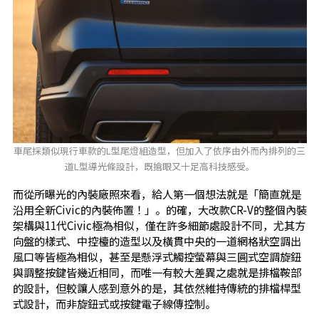
車尾採類似現行車款的L型尾燈組造型，但加入了依序由外而內排列的三
道L型導光條設計，既搶眼又十足高科技感受。
而從所曝光的內裝廠照來看，給人第一個想法就是「簡直就是
沿用全新Civic的內裝佈置！」。的確，大改款CR-V的整個內裝
架構與11代Civic極為相似，僅在許多細節處設計不同，尤其方
向盤的樣式、中控檯的造型以及橫貫中央的一道網格狀空調出
風口等皆極為相似，甚至是懸浮式觸控螢幕與三圓式空調旋鈕
與調整按鍵皆幾近相同，而唯一有較大差異之處就是排檔鞍部
的設計，但較讓人感到意外的是，其依然維持傳統的排檔桿型
式設計，而非旋鈕式或按鍵電子線傳控制。