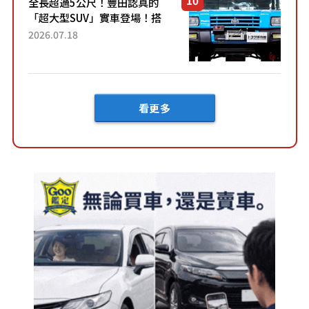
全長超過5公尺！豐田認真的
「超大型SUV」實車登場！搭
載後輪也會轉向的「四輪轉
2026.07.18
向」系統！以宛如「軍用
車!?」般的硬派規格開發的
「Mega C...
看更多