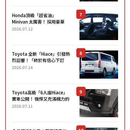
設定」！還配備專屬豪華...
Honda頂級「超省油」
Minivan 太厲害！ 採用豪華
「真皮座椅」與專屬「黑色內
2026.07.12
裝」！ 每公升可跑約20公里，
兼具優異節能表現與舒適
「三...
Toyota 全新「Hiace」引發熱
烈迴響！「終於有信心下訂
了！」「哪個等級交車最
2026.07.14
快？」討論不斷！但下訂後竟
然還要等「超過半年」才能交
車？...
Toyota高級「6人座Hiace」
實車公開！ 強悍又充滿魄力的
「全黑設計」搭配特別「豪華
2026.07.11
內裝」！ Premium打造的「限
定Bruno」由...