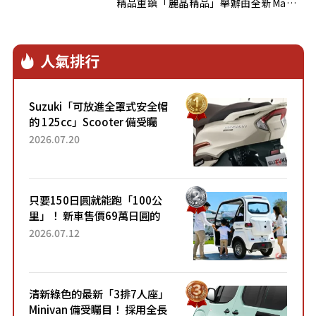
精品重鎮「麗晶精品」舉辦由全新Ma
[…]
人氣排行
Suzuki「可放進全罩式安全帽
的 125cc」Scooter 備受矚
目！採用全新流線設計與各項
2026.07.20
升級，騎乘更加舒適！已陸續
開始出口的新款「B...
只要150日圓就能跑「100公
里」！ 新車售價69萬日圓的
「3人座」Trike大受歡迎！ 順
2026.07.12
應時代需求，究竟為何能迅速
熱賣？
清新綠色的最新「3排7人座」
Minivan 備受矚目！ 採用全長