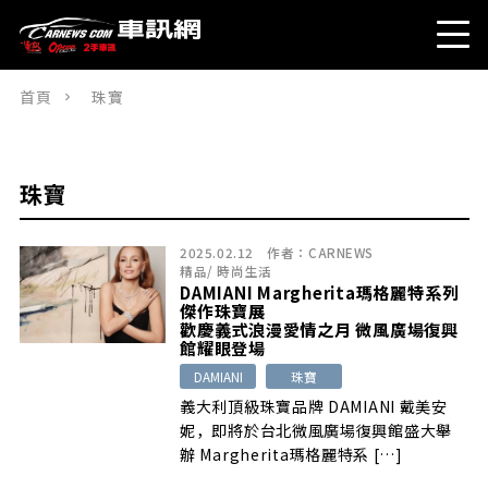
首頁
珠寶
珠寶
2025.02.12
作者：
CARNEWS
精品
/
時尚生活
DAMIANI Margherita瑪格麗特系列
傑作珠寶展
歡慶義式浪漫愛情之月 微風廣場復興
館耀眼登場
DAMIANI
珠寶
義大利頂級珠寶品牌 DAMIANI 戴美安
妮，即將於台北微風廣場復興館盛大舉
辦 Margherita瑪格麗特系 […]