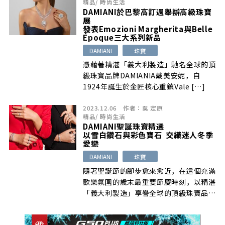
精品
/
時尚生活
DAMIANI於巴黎高訂週舉辦高級珠寶
展
發表Emozioni Margherita與Belle
Époque三大系列新品
DAMIANI
珠寶
憑藉著精湛「義大利製造」馳名全球的頂
級珠寶品牌DAMIANIA戴美安妮，自
1924年誕生於金匠核心重鎮Vale […]
2023.12.06
作者：
吳 定原
精品
/
時尚生活
DAMIANI聖誕珠寶精選
以雪白鑽石與彩色寶石 交織迷人冬季
愛戀
DAMIANI
珠寶
隨著聖誕節的腳步愈來愈近，在這個充滿
歡樂氛圍的歲末最重要節慶時刻，以精湛
「義大利製造」享譽全球的頂級珠寶品牌
D […]