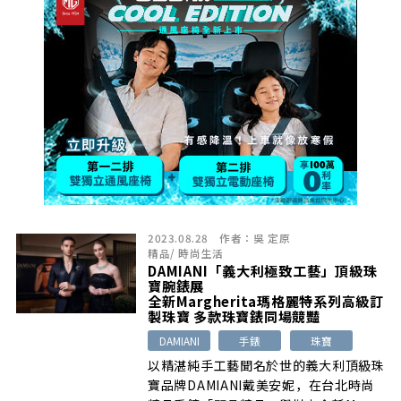
2023.08.28
作者：
吳 定原
精品
/
時尚生活
DAMIANI「義大利極致工藝」頂級珠
寶腕錶展
全新Margherita瑪格麗特系列高級訂
製珠寶 多款珠寶錶同場競豔
DAMIANI
手錶
珠寶
以精湛純手工藝聞名於世的義大利頂級珠
寶品牌DAMIANI戴美安妮，在台北時尚