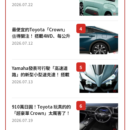
4.7公尺剛剛好的車身尺寸與
2026.07.22
「滑門」設計！ 還推出467萬
元日圓起的5人座版...
最便宜的Toyota「Crown」
值得關注！ 搭載4WD、每公升
22.4公里低油耗表現超亮眼！
2026.07.12
配備豐富、超越售價水準，堪
稱高CP值代表的「...
Yamaha發表可行駛「高速道
路」的新型小型速克達！ 搭載
能享受超強勁「渦輪感」的動
2026.07.13
力系統！ 採用與高階「Super
Sport」車款相同的...
910萬日圓！Toyota 玩真的的
「超豪華 Crown」太厲害了！
採用由「匠人技藝」打造的
2026.07.19
「專屬車色」與運動化「底盤