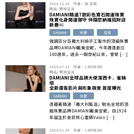
2024.12.24
作者：
吳 定原
精品
/
時尚生活
DAMIANI精選7款彩色寶石開運珠寶
珠寶化身開運御守 伴隨您納福招財迎
新春￼
DAMIANI
珠寶
耳環
強調百分百義大利純手工製作的頂級珠寶
品牌DAMIANI戴美安妮，今年適逢創立
100週年，過去一個世紀以來，曾榮 […]
2024.07.23
作者：
CARNEWS
精品
/
時尚生活
DAMIANI全球品牌大使潔西卡．雀絲
坦
全新廣告影片與形象視覺 首度曝光
DAMIANI
珠寶
憑藉著精湛「義大利製造」馳名全球的頂
級珠寶品牌DAMIANI戴美安妮，自1924
年誕生於金匠核心重鎮Valen […]
2024.01.24
作者：
CARNEWS