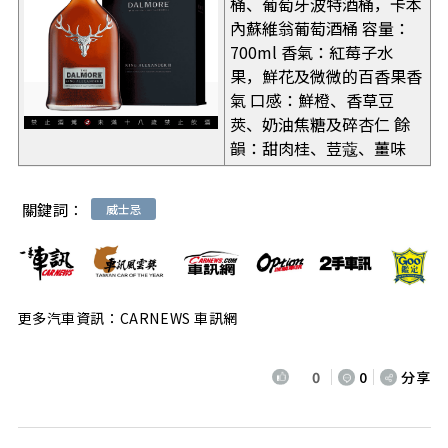
桶、葡萄牙波特酒桶，卡本
內蘇維翁葡萄酒桶 容量：
700ml 香氣：紅莓子水
果，鮮花及微微的百香果香
氣 口感：鮮橙、香草豆
莢、奶油焦糖及碎杏仁 餘
韻：甜肉桂、荳蔻、薑味
關鍵詞：
威士忌
更多汽車資訊：CARNEWS 車訊網
0
0
分享