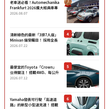
老車迷必看！Automechanika
Frankfurt 2026擴大經典車專
區 1954年珍稀古董車現場修復
2026.08.07
清新綠色的最新「3排7人座」
Minivan 備受矚目！ 採用全長
4.7公尺剛剛好的車身尺寸與
2026.07.22
「滑門」設計！ 還推出467萬
元日圓起的5人座版...
最便宜的Toyota「Crown」
值得關注！ 搭載4WD、每公升
22.4公里低油耗表現超亮眼！
2026.07.12
配備豐富、超越售價水準，堪
稱高CP值代表的「...
Yamaha發表可行駛「高速道
路」的新型小型速克達！ 搭載