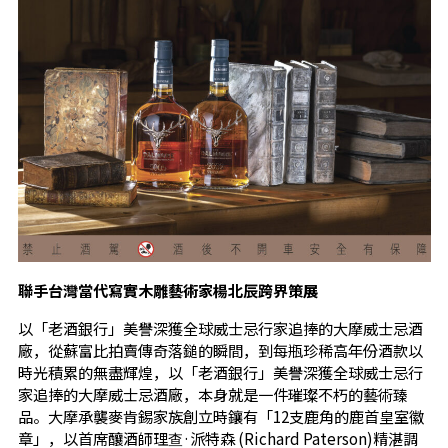
聯手台灣當代寫實木雕藝術家楊北辰跨界策展
以「老酒銀行」美譽深獲全球威士忌行家追捧的大摩威士忌酒
廠，從蘇富比拍賣傳奇落鎚的瞬間，到每瓶珍稀高年份酒款以
時光積累的無盡輝煌，以「老酒銀行」美譽深獲全球威士忌行
家追捧的大摩威士忌酒廠，本身就是一件璀璨不朽的藝術臻
品。大摩承襲麥肯錫家族創立時鑲有「12支鹿角的鹿首皇室徽
章」，以首席釀酒師理查·派特森 (Richard Paterson)精湛調