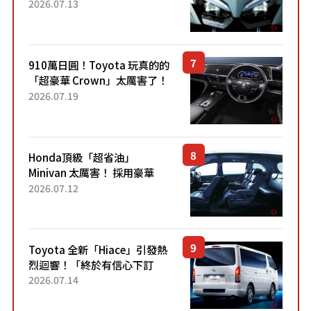
能享受超強勁「渦輪感」的動
2026.07.13
力系統！ 採用與高階「Super
Sport」車款相同的...
910萬日圓！Toyota 玩真的的
「超豪華 Crown」太厲害了！
採用由「匠人技藝」打造的
2026.07.19
「專屬車色」與運動化「底盤
設定」！還配備專屬豪華...
Honda頂級「超省油」
Minivan 太厲害！ 採用豪華
「真皮座椅」與專屬「黑色內
2026.07.12
裝」！ 每公升可跑約20公里，
兼具優異節能表現與舒適
「三...
Toyota 全新「Hiace」引發熱
烈迴響！「終於有信心下訂
了！」「哪個等級交車最
2026.07.14
快？」討論不斷！但下訂後竟
然還要等「超過半年」才能交