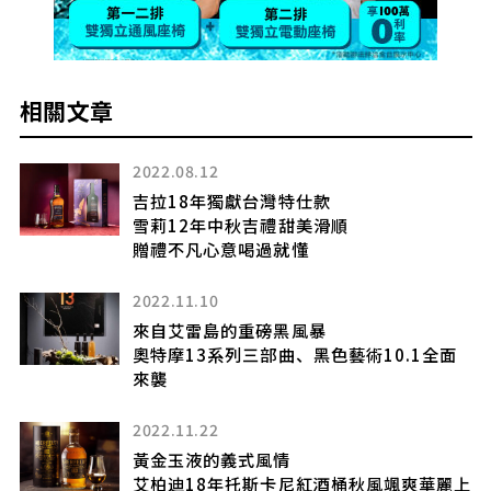
相關文章
2026.07.29
300款世界級佳釀齊聚！台北萬豪「萬有飲
力」酒展8月29日登場
2022.08.10
探索艾雷島100%的純粹
波夏SC:01蘇玳桶限量登場
面
2024.12.24
迎接流動與蛻變之年
麥立得「蛇」我其誰 年度最佳贈禮首選
麗上