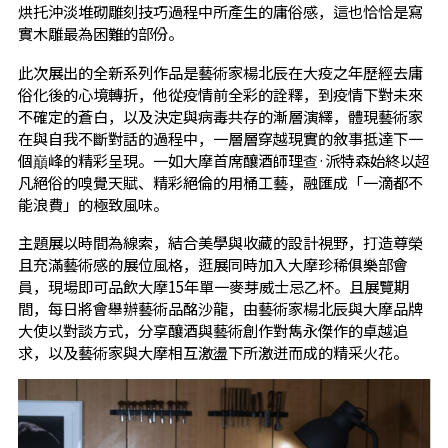
烘托沖淡堆砌雕刻技巧過程中所產生的庸俗感，這也恰恰是寫
實木雕最為困難的部份。
此次展出的全新系列作品是藝術家楊北辰在大疫之年歷經去庸
俗化後的心境轉折，他從疫情前全彩的詮釋，到疫情下對未來
不確定的蒼白，以及決定與病毒共存的漸層演繹，體現藝術家
在與自我不斷對話的過程中，一層層穿越現實的敘事抵達下一
個巔峰的精彩呈現。一如大摩首席釀酒師理查·派特森始終以超
凡絕俗的嗅覺天賦、精彩絕倫的用桶工藝，融匯成「一滴都不
能浪費」的極致風味。
主題展以時間為線索，結合美學與收藏的設計視野，打造尊榮
且充滿藝術感的展位風格，逛展同時加入大摩珍稀俱樂部會
員，現場即可品飲大摩15年單一麥芽威士忌乙杯。且展覽期
間，每日將會舉辦藝術品酩沙龍，由藝術家楊北辰與大摩品牌
大使以對談方式，分享釀酒與藝術創作對雋永傑作的卓越追
求，以及藝術家與大摩相互激盪下所激迸而成的精采火花。