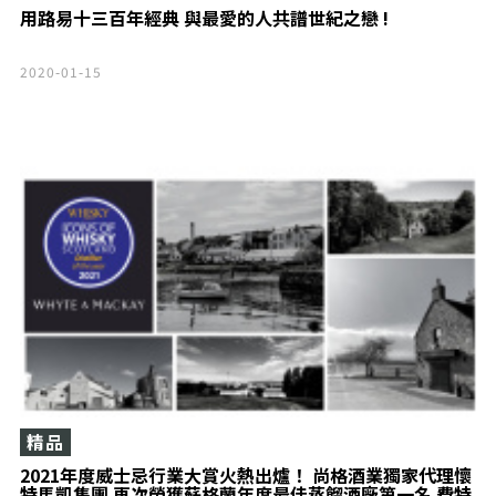
用路易十三百年經典 與最愛的人共譜世紀之戀 !
2020-01-15
精品
2021年度威士忌行業大賞火熱出爐！ 尚格酒業獨家代理懷
特馬凱集團 再次榮獲蘇格蘭年度最佳蒸餾酒廠第一名 費特