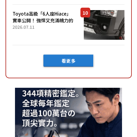
車？...
Toyota高級「6人座Hiace」
實車公開！ 強悍又充滿魄力的
「全黑設計」搭配特別「豪華
2026.07.11
內裝」！ Premium打造的「限
定Bruno」由...
看更多