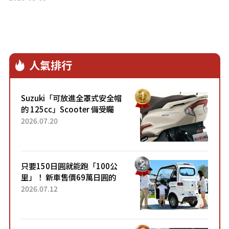
人氣排行
Suzuki「可放進全罩式安全帽
的 125cc」Scooter 備受矚
目！採用全新流線設計與各項
2026.07.20
升級，騎乘更加舒適！已陸續
開始出口的新款「B...
只要150日圓就能跑「100公
里」！ 新車售價69萬日圓的
「3人座」Trike大受歡迎！ 順
2026.07.12
應時代需求，究竟為何能迅速
熱賣？