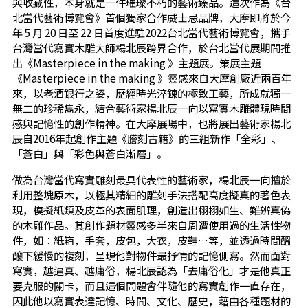
與收藏性，本身就是一件璀璨不朽的藝術臻品。這次作為《台
北當代藝術博覽會》首個獨家合作威士忌品牌，大摩即將於今
年 5 月 20 日至 22 日首度進駐2022台北當代藝術博覽會，攜手
台灣當代寫實木雕大師楊北辰跨界合作，於台北當代展期間推
出《Masterpiece in the making 》主題展。策展主題
《Masterpiece in the making 》靈感來自大摩創廠近兩百年
來，以老酒銀行之姿，歷經時光淬鍊的極致工藝，所成就獨一
無二的珍稀雋永，結合藝術家楊北辰一向以寫實木雕體現時間
感與記憶性的創作精神。在大摩展場中，也將展出藝術家楊北
辰自2016年起創作主題《謄刻古籍》的三組新作「全彩」、
「蒼白」與「彩色與蒼白漸層」。
做為台灣當代寫實雕刻最具代表性的藝術家，楊北辰一向擅於
利用整塊原木，以極其精細的雕刻手法搭配高度擬真的著色表
現，模擬紙類及皮革的表面肌理，創造出栩栩如生、難辨真偽
的木雕作品。其創作題材靈感多半來自周遭使用過的生活性物
件，如：紙箱，手套，皮包，大衣，皮鞋…等，並透過時間醞
釀下緩慢的複刻，呈現他對物件最抒情的記憶側寫。然而面對
寫實，越逼真、越庸俗，楊北辰認為「去庸俗化」才是他真正
要克服的關卡，而且這個問題會伴隨他的寫實創作一直存在，
因此他以寫實表達記憶、時間、文化、歷史，藉由各種題材的