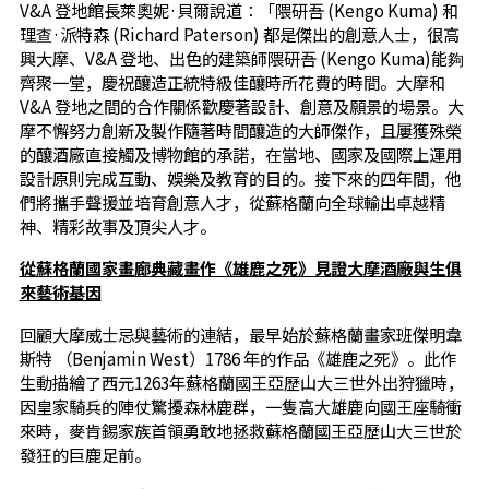
V&A 登地館長萊奧妮·貝爾說道：「隈研吾 (Kengo Kuma) 和
理查·派特森 (Richard Paterson) 都是傑出的創意人士，很高
興大摩、V&A 登地、出色的建築師隈研吾 (Kengo Kuma)能夠
齊聚一堂，慶祝釀造正統特級佳釀時所花費的時間。大摩和
V&A 登地之間的合作關係歡慶著設計、創意及願景的場景。大
摩不懈努力創新及製作隨著時間釀造的大師傑作，且屢獲殊榮
的釀酒廠直接觸及博物館的承諾，在當地、國家及國際上運用
設計原則完成互動、娛樂及教育的目的。接下來的四年間，他
們將攜手聲援並培育創意人才，從蘇格蘭向全球輸出卓越精
神、精彩故事及頂尖人才。
從蘇格蘭國家畫廊典藏畫作《雄鹿之死》見證大摩酒廠與生俱
來藝術基因
回顧大摩威士忌與藝術的連結，最早始於蘇格蘭畫家班傑明韋
斯特 （Benjamin West）1786 年的作品《雄鹿之死》。此作
生動描繪了西元1263年蘇格蘭國王亞歷山大三世外出狩獵時，
因皇家騎兵的陣仗驚擾森林鹿群，一隻高大雄鹿向國王座騎衝
來時，麥肯錫家族首領勇敢地拯救蘇格蘭國王亞歷山大三世於
發狂的巨鹿足前。