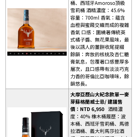
桶、西班牙Amoroso頂級
雪莉桶 酒精濃度：45.6%
容量：700ml 香氣：蘊含
血橙與蜜餞交織而成的複雜
香氣 口感：圍繞著傳統英
式橘子醬、無花果風味，最
後以誘人的薑餅收尾提綴
餘韻：奔放的核桃及杏仁糖
膏氣息，包覆著口感豐厚多
層次，且口感帶有淡淡巧克
力香的哥倫比亞咖啡味，餘
韻悠長。
大摩亞歷山大紀念款
單一麥
芽蘇格蘭威士忌
/
建議售
價：
NTD 6,950
酒精濃
度：40% 橡木桶履歷：波
本桶、西班牙雪莉桶、馬德
拉酒桶、義大利馬莎拉酒