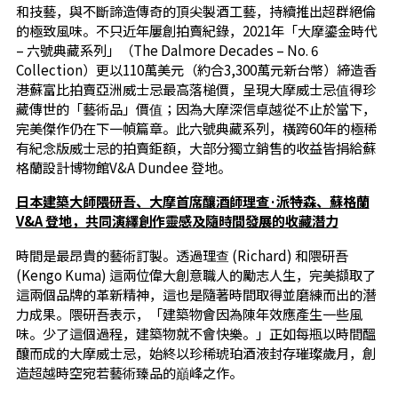
和技藝，與不斷諦造傳奇的頂尖製酒工藝，持續推出超群絕倫
的極致風味。不只近年屢創拍賣紀錄，2021年「大摩鎏金時代
– 六號典藏系列」（The Dalmore Decades – No. 6
Collection）更以110萬美元（約合3,300萬元新台幣）締造香
港蘇富比拍賣亞洲威士忌最高落槌價，呈現大摩威士忌值得珍
藏傳世的「藝術品」價值；因為大摩深信卓越從不止於當下，
完美傑作仍在下一幀篇章。此六號典藏系列，橫跨60年的極稀
有紀念版威士忌的拍賣鉅額，大部分獨立銷售的收益皆捐給蘇
格蘭設計博物館V&A Dundee 登地。
日本建築大師隈研吾、大摩首席釀酒師理查·派特森、蘇格蘭
V&A
登地，共同演繹創作靈感及隨時間發展的收藏潛力
時間是最昂貴的藝術訂製。透過理查 (Richard) 和隈研吾
(Kengo Kuma) 這兩位偉大創意職人的勵志人生，完美擷取了
這兩個品牌的革新精神，這也是隨著時間取得並磨練而出的潛
力成果。隈研吾表示，「建築物會因為陳年效應產生一些風
味。少了這個過程，建築物就不會快樂。」正如每瓶以時間醞
釀而成的大摩威士忌，始終以珍稀琥珀酒液封存璀璨歲月，創
造超越時空宛若藝術臻品的巔峰之作。