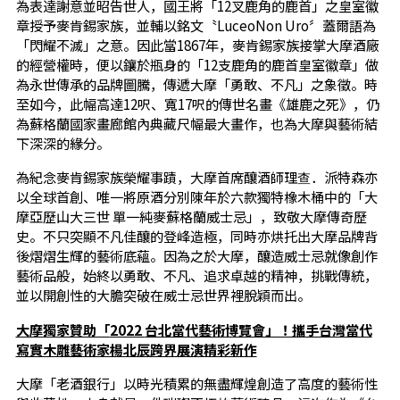
為表達謝意並昭告世人，國王將「12叉鹿角的鹿首」之皇室徽
章授予麥肯錫家族，並輔以銘文〝LuceoNon Uro〞蓋爾語為
「閃耀不滅」之意。因此當1867年，麥肯錫家族接掌大摩酒廠
的經營權時，便以鑲於瓶身的「12支鹿角的鹿首皇室徽章」做
為永世傳承的品牌圖騰，傳遞大摩「勇敢、不凡」之象徵。時
至如今，此幅高達12呎、寬17呎的傳世名畫《雄鹿之死》，仍
為蘇格蘭國家畫廊館內典藏尺幅最大畫作，也為大摩與藝術結
下深深的緣分。
為紀念麥肯錫家族榮耀事蹟，大摩首席釀酒師理查．派特森亦
以全球首創、唯一將原酒分別陳年於六款獨特橡木桶中的「大
摩亞歷山大三世 單一純麥蘇格蘭威士忌」，致敬大摩傳奇歷
史。不只突顯不凡佳釀的登峰造極，同時亦烘托出大摩品牌背
後熠熠生輝的藝術底蘊。因為之於大摩，釀造威士忌就像創作
藝術品般，始終以勇敢、不凡、追求卓越的精神，挑戰傳統，
並以開創性的大膽突破在威士忌世界裡脫穎而出。
大摩獨家贊助「
2022
台北當代藝術博覽會」！攜手台灣當代
寫實木雕藝術家楊北辰跨界展演精彩新作
大摩「老酒銀行」以時光積累的無盡輝煌創造了高度的藝術性