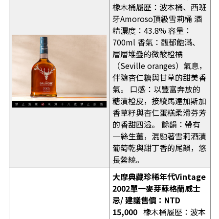
橡木桶履歷：波本桶、西班
牙Amoroso頂級雪莉桶 酒
精濃度：43.8% 容量：
700ml 香氣：馥郁飽滿、
層層堆疊的微酸橙橘
（Seville oranges）氣息，
伴隨杏仁糖與甘草的甜美香
氣。 口感：以豐富奔放的
糖漬橙皮，接續馬達加斯加
香草籽與杏仁蛋糕柔滑芬芳
的香甜四溢。 餘韻：帶有
一絲生薑，混融著雪莉酒漬
葡萄乾與甜丁香的尾韻，悠
長縈繞。
大摩典藏珍稀年代
Vintage
2002
單一麥芽蘇格蘭威士
忌
/
建議售價：
NTD
15,000
橡木桶履歷：波本