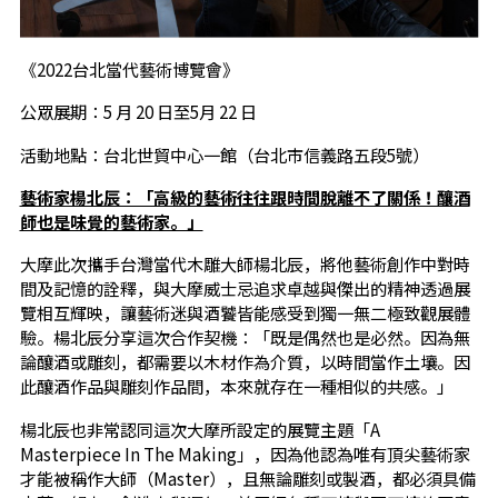
《2022台北當代藝術博覽會》
公眾展期：5 月 20 日至5月 22 日
活動地點：台北世貿中心一館（台北市信義路五段5號）
藝術家楊北辰：「高級的藝術往往跟時間脫離不了關係！釀酒
師也是味覺的藝術家。」
大摩此次攜手台灣當代木雕大師楊北辰，將他藝術創作中對時
間及記憶的詮釋，與大摩威士忌追求卓越與傑出的精神透過展
覽相互輝映，讓藝術迷與酒饕皆能感受到獨一無二極致觀展體
驗。楊北辰分享這次合作契機：「既是偶然也是必然。因為無
論釀酒或雕刻，都需要以木材作為介質，以時間當作土壤。因
此釀酒作品與雕刻作品間，本來就存在一種相似的共感。」
楊北辰也非常認同這次大摩所設定的展覽主題「A
Masterpiece In The Making」，因為他認為唯有頂尖藝術家
才能被稱作大師（Master），且無論雕刻或製酒，都必須具備