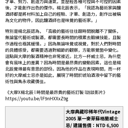
才華、努力、創造力與運氣，並歷經各種可控與不可控的因素
後，才能創作出色的傑作。楊北辰表示，「我認為藝術家與釀
酒師都是將材料加上自己的經驗、才華、創造力，創作出被稱
為文化的物件，因此釀酒師也是味覺的藝術家。」
特別是楊北辰認為，「高級的藝術往往跟時間脫離不了關係，
無論當代藝術或製酒，都需要長時間的積累去鍛練技能，且製
作過程也極其緩慢。」因為無論味覺或視覺，對於人們對時間
的具體感受，都需要透過對細節的觀察，方能察覺箇中變化。
這點與大摩的製酒精神也非常接近。比方一杯威士忌，為什麼
會有風味上的差異？因為時間是最昂貴的變動因素，這也是楊
北辰覺得最有意思的部份。因為他的作品在表現時間，而一杯
好的大摩威士忌亦是如此，展現了時間於琥珀酒液中留下的藝
術性與雋永收藏價值。
《大摩X楊北辰 l 時間是最昂貴的藝術訂製 l訪談影片》
https://youtu.be/lF9nHXXxZ9g
大摩典藏珍稀年代
Vintage
2005
單一麥芽蘇格蘭威士
忌
/
建議售價：
NTD 6,500