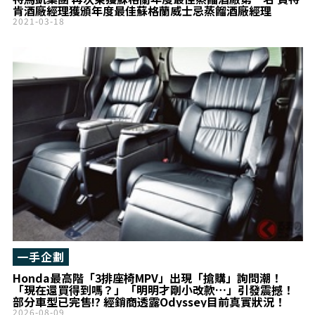
肯酒廠經理獲頒年度最佳蘇格蘭威士忌蒸餾酒廠經理
2021-03-18
一手企劃
Honda最高階「3排座椅MPV」出現「搶購」詢問潮！
「現在還買得到嗎？」「明明才剛小改款…」引發震撼！
部分車型已完售!? 經銷商透露Odyssey目前真實狀況！
2026-08-09