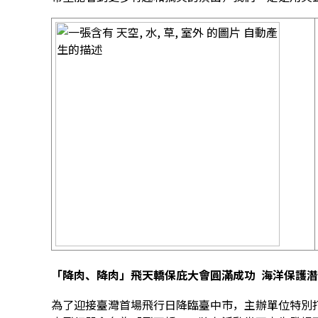
「降肉、降肉」飛天轎保庇大會圓滿成功 海洋保護
為了迎接臺灣首場飛行日降臨臺中市，主辦單位特別