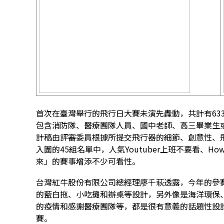
首次在臺灣舉行的飛行日大賽未演先轟動，共計有63
包含消防隊、醫療團隊人員、國中老師、高三畢業生
計稿由評審委員根據所提交飛行器的細節、創意性、飛行
入圍的45組名單中，人氣Youtuber上班不要看、
來」的賽事增添不少可看性。
台灣紅牛股份有限公司總經理廖千萩透露，今年的參
的藍白拖、小吃攤和辦桌等設計，另外像是海洋環保
的疫情和感謝醫療團隊等，都是很有意義的話題性設
賽。