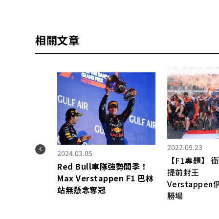
相關文章
2022.09.23
2024.03.05
【F1專題】 
Red Bull
車隊強勢開季！
提前封王
Max Verstappen F1
巴林
Verstapp
第五
站無懸念奪冠
勝場