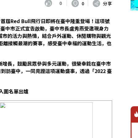
0
0
分享
灣首屆Red Bull飛行日即將在臺中隆重登場！這項號
於臺中市正式宣告啟動，臺中市長盧秀燕受邀現身力
城市的活力與熱情，結合戶外運動、休閒購物與觀光
，近距離接觸最潮的賽事，感受臺中幸福的運動生活，也
漸增長，鼓勵民眾參與多元運動，很榮幸能在臺中市
到訪臺中，一同見證這項運動盛事，透過「2022 臺
入圍名單出爐