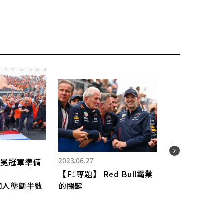
2023.06.27
2023.
衛冕冠軍準備
【F1專題】 Red Bull霸業
【F
en個人壟斷半數
的關鍵
Alo