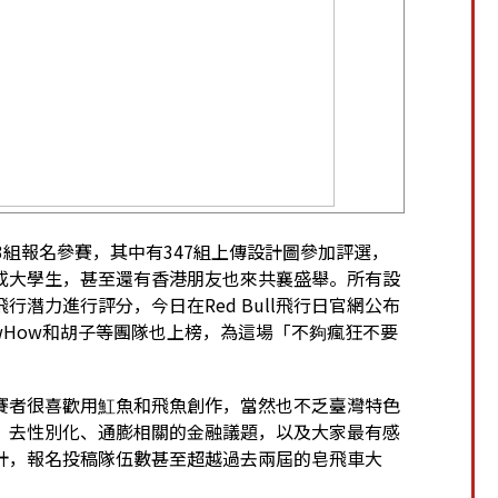
3組報名參賽，其中有347組上傳設計圖參加評選，
或大學生，甚至還有香港朋友也來共襄盛舉。所有設
潛力進行評分，今日在Red Bull飛行日官網公布
HowHow和胡子等團隊也上榜，為這場「不夠瘋狂不要
賽者很喜歡用魟魚和飛魚創作，當然也不乏臺灣特色
、去性別化、通膨相關的金融議題，以及大家最有感
計，報名投稿隊伍數甚至超越過去兩屆的皂飛車大