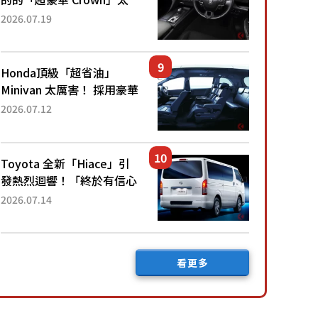
厲害了！採用由「匠人技
2026.07.19
藝」打造的「專屬車色」與
運動化「底盤設定」！還配
備專屬豪華...
Honda頂級「超省油」
Minivan 太厲害！ 採用豪華
「真皮座椅」與專屬「黑色
2026.07.12
內裝」！ 每公升可跑約20
公里，兼具優異節能表現與
舒適「三...
Toyota 全新「Hiace」引
發熱烈迴響！「終於有信心
下訂了！」「哪個等級交車
2026.07.14
最快？」討論不斷！但下訂
後竟然還要等「超過半年」
才能交車？...
看更多