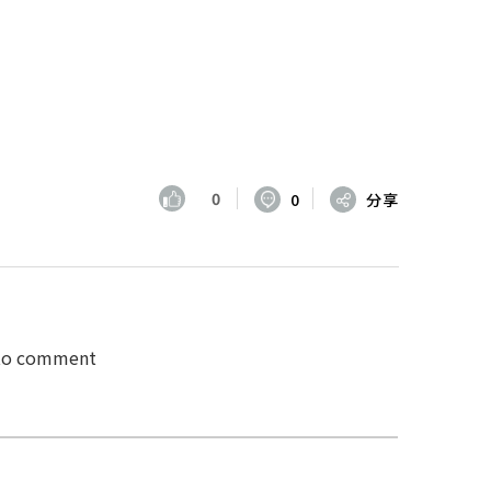
0
0
分享
 to comment