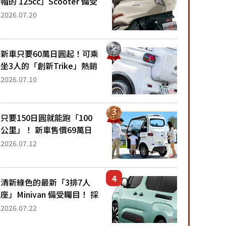
帽的 125cc」Scooter 備受
矚目！採用全新流線設計與
2026.07.20
各項升級，騎乘更加舒適！
已陸續開始出口的新款
「B...
新車只要60萬日圓起！可乘
坐3人的「創新Trike」熱銷
大賣成為人氣車款！「養車
2026.07.10
成本真的超便宜！」「150
日圓就能跑100公里」「小
朋友坐得...
只要150日圓就能跑「100
公里」！ 新車售價69萬日
圓的「3人座」Trike大受歡
2026.07.12
迎！ 順應時代需求，究竟
為何能迅速熱賣？
清新綠色的最新「3排7人
座」Minivan 備受矚目！ 採
用全長4.7公尺剛剛好的車
2026.07.22
身尺寸與「滑門」設計！