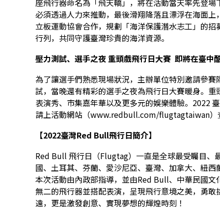
座飛行器命名為「飛天轎」，將在活動當天率先登場
必須透過人力來推動，最後滑翔降落且漂浮在海面上
立板運動協會合作，規劃「海洋保護潛水志工」的招
行列，共同守護臺灣珍貴的海洋資源。
壓力測試、選手之夜 重頭戲飛行日大賽 即將在臺中
為了讓選手們熟悉現場狀況，主辦單位特別邀請參賽隊
試，當晚還有精彩的選手之夜為飛行日大賽暖身。重頭
表演秀、市集嘉年華以及更多元的娛樂體驗。2022 臺
請上活動網站（
www.redbull.com/flugtagtaiwan
）
【2022臺灣Red Bull飛行日簡介】
Red Bull 飛行日（Flugtag）一直是全球最
國、土耳其、芬蘭、愛沙尼亞、臺灣、加拿大、紐西
本次活動由內政部指導，並由Red Bull、中華民
無二的飛行器並搭配表演，呈現飛行意境之美，勇敢
遠，更是激發創意、實現夢想的輝煌時刻！