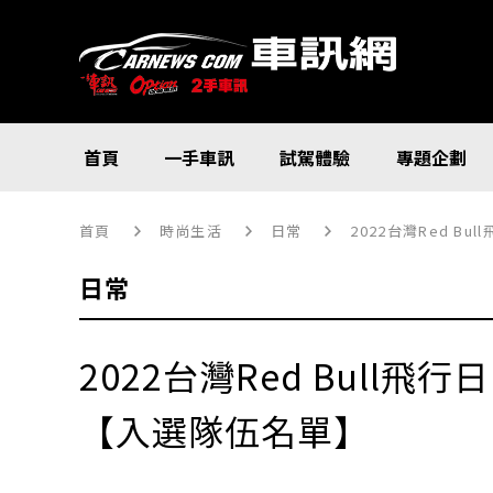
首頁
一手車訊
試駕體驗
專題企劃
首頁
時尚生活
日常
2022台灣Red B
日常
2022台灣Red Bull飛行日
【入選隊伍名單】