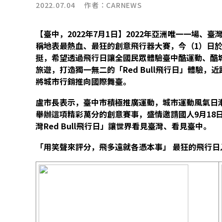
2022.07.04 作者：
CARNEWS
【臺中，2022年7月1日】2022年亞洲唯一一場、臺
稱地表最熱血、最狂的創意飛行器大賽，今（1）日
挺，希望透過飛行日讓全國民眾體驗臺中酷運動、酷
旅遊，打造獨一無二的「Red Bull飛行日」體驗
將城市行銷推向國際舞臺。
盧市長表示，臺中市積極推廣運動，城市運動風氣日
舉辦這項精彩萬分的創意賽事，盛情邀請國人9月18日
灣Red Bull飛行日」讓世界看見臺灣、看見臺中。
「用笑聲來評分，飛多遠就各憑本事」 最狂的飛行日