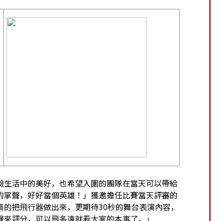
驗生活中的美好，也希望入圍的團隊在當天可以帶給
的掌聲，好好當個英雄！」獲邀擔任比賽當天評審的
隊伍真的把飛行器做出來，更期待30秒的舞台表演內容，
聲來評分，可以飛多遠就看大家的本事了。」