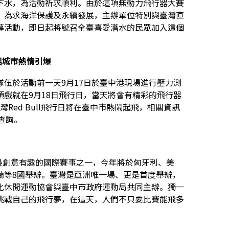
下水，為活動祈求順利。由於這項無動力飛行器大賽
，為求海洋保護及永續發展，主辦單位特別與臺灣直
募活動，即日起將號召全臺喜愛潛水的民眾加入這個
酷城市熱情引爆
伍於活動前一天9月17日於臺中港現場進行壓力測
戲就在9月18日飛行日，當天將會有精彩的飛行器
灣Red Bull飛行日將在臺中市熱鬧起飛，相關資訊
查詢。
受矚目、最創意有趣的國際賽事之一，今年將於匈牙利、美
蘭等8國舉辦。臺灣是亞洲唯一場、更是首度舉辦，
國文化休閒運動協會與臺中市政府運動局共同主辦。獨一
挑戰自己的飛行夢，在這天，人們不只要比賽能飛多