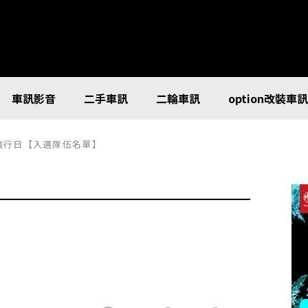
車訊影音
二手車訊
二輪車訊
option改裝車
ull飛行日【入選隊伍名單】