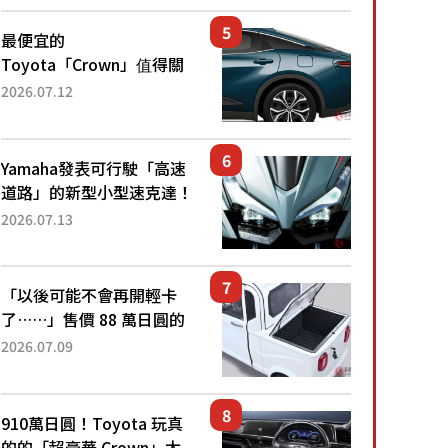
還推出467萬元日圓起的5
人座版...
最便宜的
Toyota「Crown」值得關
注！ 搭載4WD、每公升
2026.07.12
22.4公里低油耗表現超亮
眼！ 配備豐富、超越售價
水準，堪稱高CP值代表的
Yamaha發表可行駛「高速
「...
道路」的新型小型速克達！
搭載能享受超強勁「渦輪
2026.07.13
感」的動力系統！ 採用與
高階「Super Sport」車款
相同的...
「以後可能不會再開輕卡
了……」售價 88 萬日圓的
「超迷你輕型貨車」引發兩
2026.07.09
極評價！「150 日圓就能跑
100 公里！」「免驗車真的
太棒了！...
910萬日圓！Toyota 玩真
的的「超豪華 Crown」太