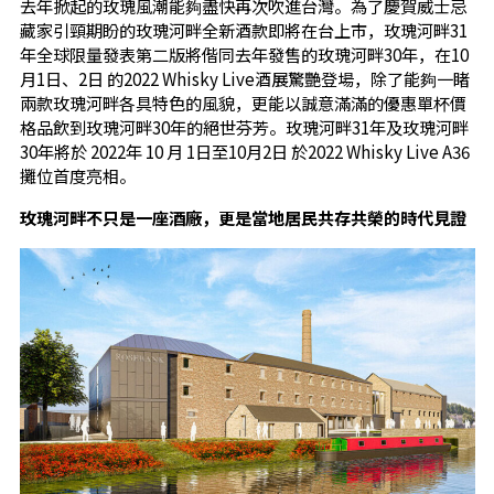
去年掀起的玫瑰風潮能夠盡快再次吹進台灣。為了慶賀威士忌
藏家引頸期盼的玫瑰河畔全新酒款即將在台上市，玫瑰河畔31
年全球限量發表第二版將偕同去年發售的玫瑰河畔30年，在10
月1日、2日 的2022 Whisky Live酒展驚艷登場，除了能夠一睹
兩款玫瑰河畔各具特色的風貌，更能以誠意滿滿的優惠單杯價
格品飲到玫瑰河畔30年的絕世芬芳。玫瑰河畔31年及玫瑰河畔
30年將於 2022年 10 月 1日至10月2日 於2022 Whisky Live A36
攤位首度亮相。
玫瑰河畔不只是一座酒廠，更是當地居民共存共榮的時代見證