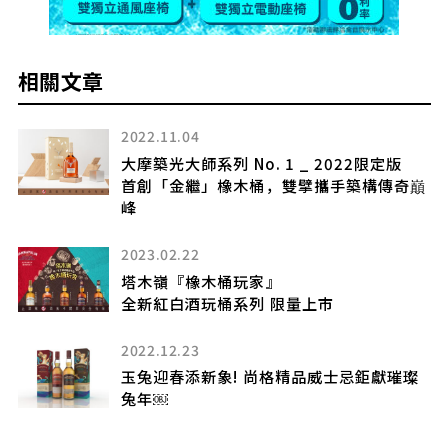
相關文章
2022.11.04
大摩築光大師系列 No. 1 _ 2022限定版
首創「金繼」橡木桶，雙擘攜手築構傳奇巔
峰
2023.02.22
勢
化教
塔木嶺『橡木桶玩家』
燃
全新紅白酒玩桶系列 限量上市
2022.12.23
玉兔迎春添新象! 尚格精品威士忌鉅獻璀璨
兔年￼