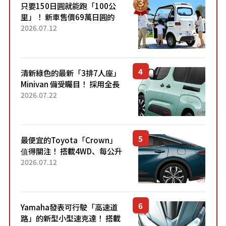
只要150日圓就能跑「100公
里」！ 新車售價69萬日圓的
「3人座」Trike大受歡迎！ 順
2026.07.12
應時代需求，究竟為何能迅速
熱賣？
清新綠色的最新「3排7人座」
Minivan 備受矚目！ 採用全長
4.7公尺剛剛好的車身尺寸與
2026.07.22
「滑門」設計！ 還推出467萬
元日圓起的5人座版...
最便宜的Toyota「Crown」
值得關注！ 搭載4WD、每公升
22.4公里低油耗表現超亮眼！
2026.07.12
配備豐富、超越售價水準，堪
稱高CP值代表的「...
Yamaha發表可行駛「高速道
路」的新型小型速克達！ 搭載