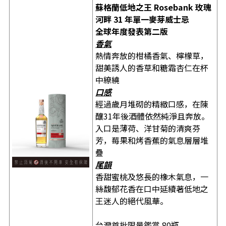
蘇格蘭低地之王 Rosebank 玫瑰
河畔 31 年單一麥芽威士忌
全球年度發表第二版
香氣
熱情奔放的柑橘香氣、檸檬草，
甜美誘人的香草和糖霜杏仁在杯
中繚繞
口感
經過歲月堆砌的精緻口感，在陳
釀31年後酒體依然純淨且奔放。
入口是薄荷、洋甘菊的清爽芬
芳，莓果和烤香蕉的氣息層層堆
疊
尾韻
香甜蜜桃及悠長的橡木氣息，一
絲馥郁花香在口中延續著低地之
王迷人的絕代風華。
台灣首批限量鑑賞 80瓶