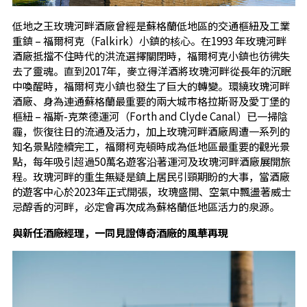
低地之王玫瑰河畔酒廠曾經是蘇格蘭低地區的交通樞紐及工業
重鎮 – 福爾柯克（Falkirk）小鎮的核心。在1993 年玫瑰河畔
酒廠抵擋不住時代的洪流選擇關閉時，福爾柯克小鎮也彷彿失
去了靈魂。直到2017年，麥立得洋酒將玫瑰河畔從長年的沉眠
中喚醒時，福爾柯克小鎮也發生了巨大的轉變。環繞玫瑰河畔
酒廠、身為連通蘇格蘭最重要的兩大城市格拉斯哥及愛丁堡的
樞紐 – 福斯-克萊德運河（Forth and Clyde Canal）已一掃陰
霾，恢復往日的流通及活力，加上玫瑰河畔酒廠周遭一系列的
知名景點陸續完工，福爾柯克頓時成為低地區最重要的觀光景
點，每年吸引超過50萬名遊客沿著運河及玫瑰河畔酒廠展開旅
程。玫瑰河畔的重生無疑是鎮上居民引頸期盼的大事，當酒廠
的遊客中心於2023年正式開張，玫瑰盛開、空氣中飄盪著威士
忌醇香的河畔，必定會再次成為蘇格蘭低地區活力的泉源。
與新任酒廠經理，一同見證傳奇酒廠的風華再現