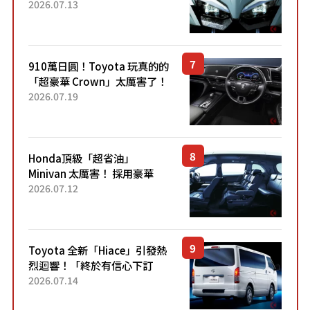
能享受超強勁「渦輪感」的動
2026.07.13
力系統！ 採用與高階「Super
Sport」車款相同的...
910萬日圓！Toyota 玩真的的
「超豪華 Crown」太厲害了！
採用由「匠人技藝」打造的
2026.07.19
「專屬車色」與運動化「底盤
設定」！還配備專屬豪華...
Honda頂級「超省油」
Minivan 太厲害！ 採用豪華
「真皮座椅」與專屬「黑色內
2026.07.12
裝」！ 每公升可跑約20公里，
兼具優異節能表現與舒適
「三...
Toyota 全新「Hiace」引發熱
烈迴響！「終於有信心下訂
了！」「哪個等級交車最
2026.07.14
快？」討論不斷！但下訂後竟