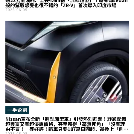
過22公里油耗、全長4.6m級「流線造型」！還有如sedan
般的駕馭感受也很不錯的「ZR-V」首次導入印度市場
2026-06-05
一手企劃
Nissan宣布全新「輕型廂型車」引發熱烈迴響！舒適配備
超豐富又有超優惠價格，甚至獲得「毫無死角」「沒有理
由不買！」等好評！新車只要187萬日圓起，還換上「俐落
車頭」的全新Sakura小改款車型，在實際銷售現場的「真
2026-08-08