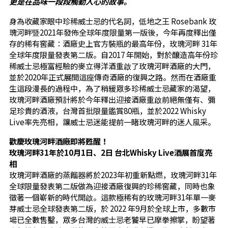
更是在品味一段段觸動人心的故事。
身為收藏家眼中珍稀威士忌的代名詞，低地之王 Rosebank 玫
瑰河畔暨2021年發佈全球年度限量第一版後，今年再度釋出僅
存的稀有窖藏：酒廠史上官方裝瓶的最高年份，玫瑰河畔 31年
全球年度限量發表第二版。自2017 年開始，對於釀造高年份珍
稀威士忌極富經驗的麥立得洋酒重啟了玫瑰河畔酒廠的大門，
並於2020年正式展開這座傳奇酒廠的復興之路。然而在酒廠重
生這段漫長的過程中，為了稍緩眾多珍稀威士忌藏家的渴望，
玫瑰河畔酒廠預計將於今年釋出迎接酒廠重啟前絕無僅有、彌
足珍貴的酒液，台灣首批限量鑑賞80瓶，並於2022 Whisky
Live率先亮相，讓威士忌迷能提前一睹玫瑰河畔的迷人風采。
歡慶玫瑰河畔酒廠即將甦醒！
玫瑰河畔31年於10月1日、2日 台北Whisky Live酒展首度亮
相
玫瑰河畔酒廠的蒸餾器將於2023年初重新點燃，玫瑰河畔31年
全球限量發表第二版做為迎接酒廠復興的珍稀窖藏，同時也象
徵著一個嶄新的時代開啟。這款極稀有的玫瑰河畔31年單一麥
芽威士忌全球發表第二版，於 2022 年9月於全球上市，多數市
場已全數售鑿，眾多台灣的威士忌老饕早已摩拳擦掌，盼望著