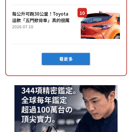
然還要等「超過半年」才能交
車？...
每公升可跑30公里！Toyota
這款「五門掀背車」真的很厲
害！ 擁有全長4.3公尺的「剛剛
2026.07.10
好車身尺寸」，配備全面升
級！ 採Hybrid專屬設...
看更多