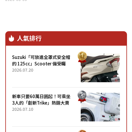
實評價」究竟如何？
人氣排行
Suzuki「可放進全罩式安全帽
的 125cc」Scooter 備受矚
目！採用全新流線設計與各項
2026.07.20
升級，騎乘更加舒適！已陸續
開始出口的新款「B...
新車只要60萬日圓起！可乘坐
3人的「創新Trike」熱銷大賣
成為人氣車款！「養車成本真
2026.07.10
的超便宜！」「150日圓就能
跑100公里」「小朋友坐得...