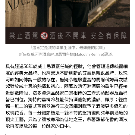
『這肯定是我的職業生涯中，最艱難的挑戰』
新任玫瑰河畔酒廠經理馬爾科姆(Malcolm Rennie)說道。
具有超過50年於威士忌酒廠任職的經驗，他曾管理過傳統而細
膩的經典大品牌、也經營過不斷創新的艾雷島新銳品牌，玫瑰
河畔如同傳說一般的存在，無疑令經驗豐富的馬爾科姆再次燃
起對於威士忌的熱情和初心。隨著玫瑰河畔酒廠的重生已經接
近倒數階段，眾多資深品酩家口耳相傳的三壺式蒸餾器及蟲桶
皆已到位，獨特的蟲桶冷凝能保持酒體能的濃郁、醇厚；經由
獨一無二的壺式蒸餾器進行三次蒸餾則賦予了酒液更多優雅的
玫瑰花香，每一分細節皆是一絲不苟的堅持復刻30年前酒廠的
頂尖工藝，只為了讓被尊稱為低地之王，帶著馥郁花香的酒液
能再度綻放於每一位酩家的口中。