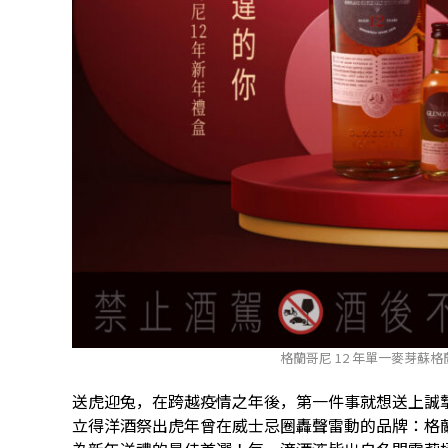
格蘭哥尼 12 年單一麥芽蘇格蘭
送虎迎兔，在跨越疫情之年後，第一件事就想送上誠
立得洋酒祭出虎年曾在威士忌圈轟聲雷動的品牌：格