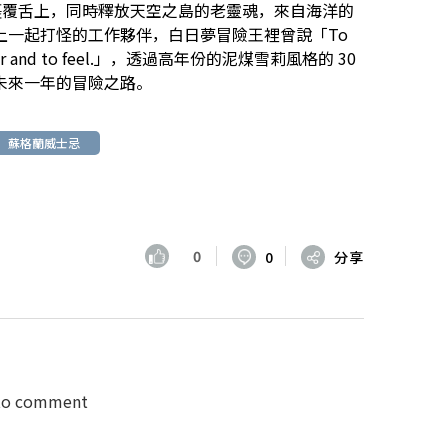
的裹覆舌上，同時釋放天空之島的老靈魂，來自海洋的
上一起打怪的工作夥伴，白日夢冒險王裡曾說「To
each other and to feel.」，透過高年份的泥煤雪莉風格的 30
未來一年的冒險之路。
蘇格蘭威士忌
0
0
分享
 to comment