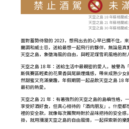
天空之島 18 年蘇格蘭威士
天空之島 21 年蘇格蘭威士
天空之島 30 年蘇格蘭威士
面對蓄勢待發的 2023，想飛出去的心早已攔不住，
蘭調和威士忌，送給最想一起飛行的夥伴，無論是真
天空之島，象徵海風的自由，與輕泥煤雪莉風格的耐
天空之島 18 年：送給生活中最親密的愛人。被譽為
斯佩賽區輕柔的花果香與尾韻煙燻感，帶來成熟少女
然甜蜜又充滿樂趣，年假期間一起品飲天空之島 18 年、
最初的熱愛。
天空之島 21 年：有著強烈的天空之島的島嶼性格
享受好酒好食，但真心相待的「酒肉朋友」。什麼都想
裡的安全款，就像每次團聚時對於品味把持的安全感
掛，就用瀰漫天空之島的自由風情，一起探索新的樂