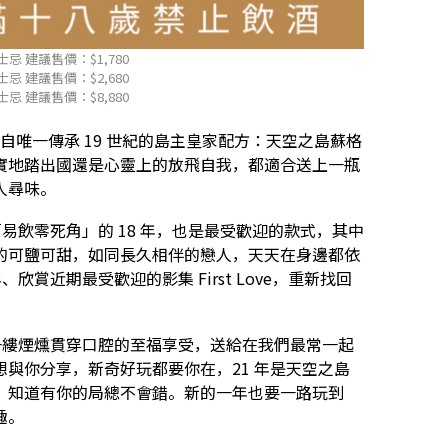
忌 建議售價：$1,780
忌 建議售價：$2,680
忌 建議售價：$8,880
來自唯一傳承 19 世紀的島主皇家配方：天空之島蘇格
實地踏出國還是心靈上的放飛自我，都適合送上一瓶
人尋味。
「易飲零死角」的 18 年，也是最受歡迎的款式，其中
的可鹽可甜，如同長久相伴的戀人，天天在身邊都依
欣賞近期最受歡迎的影集 First Love，重新找回
，一縷煙燻貫穿口腔的至福享受，送給在我們最常一起
與你分享，新奇好玩都要你在，21 年是天空之島
，知道有你的局總不會錯。新的一年也要一路玩到
趣。