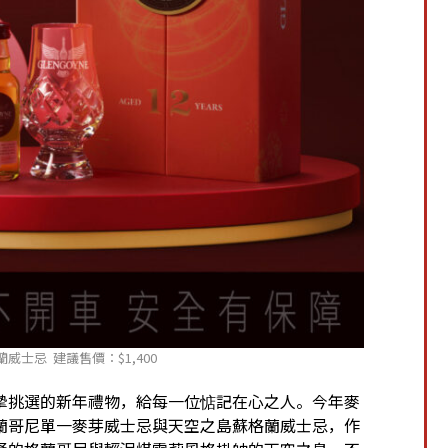
威士忌 建議售價：$1,400
摯挑選的新年禮物，給每一位惦記在心之人。今年麥
蘭哥尼單一麥芽威士忌與天空之島蘇格蘭威士忌，作