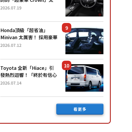
厲害了！採用由「匠人技
2026.07.19
藝」打造的「專屬車色」與
運動化「底盤設定」！還配
備專屬豪華...
Honda頂級「超省油」
Minivan 太厲害！ 採用豪華
「真皮座椅」與專屬「黑色
2026.07.12
內裝」！ 每公升可跑約20
公里，兼具優異節能表現與
舒適「三...
Toyota 全新「Hiace」引
發熱烈迴響！「終於有信心
下訂了！」「哪個等級交車
2026.07.14
最快？」討論不斷！但下訂
後竟然還要等「超過半年」
才能交車？...
看更多