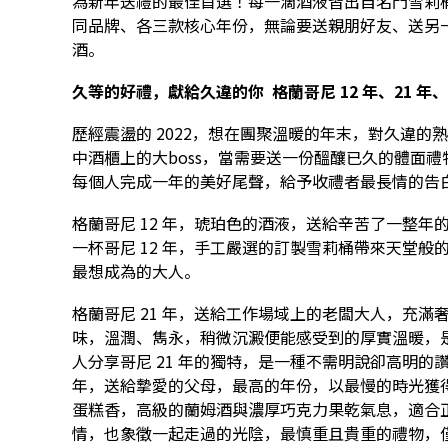
為新年送禮的最佳首選！每一滴酒液皆出自名門雪莉
同品牌、各三款核心年份，無論要送親朋好友、送另
酒。
久等的好禮，獻給久違的你 格蘭哥尼 12 年、21 年、3
歷經震盪的 2022，想在團聚溫暖的年末，對久違
中酒櫃上的大boss，當需要送一份醞釀已久的體面
每個人完成一年的美好尾聲，給予收禮者最長情的告
格蘭哥尼 12 年，琥珀色的酒液，送給辛苦了一整年的
一杯哥尼 12 年，手工嚴選的訂製雪莉桶帶來天堂
最想成為的大人。
格蘭哥尼 21 年，送給工作場域上的老闆大人，充滿
味，溫潤、雋永，稍微沉澱便能感受到的厚實溫暖，
人分享哥尼 21 年的獨特，是一種不需明說卻高明的
年，送給摯愛的父母，最高的年份，以最慢的時光獲
蛋糕香，高級的蘭姆酒與濃厚巧克力果乾氣息，適合正
情，也象徵一起走過的光陰，最慎重且貴重的禮物，