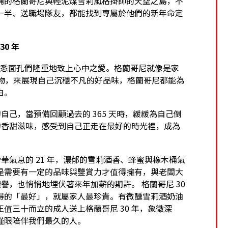
桶的格蘭哥尼與輕泥煤雪莉風格掛帥的天空之島，不
一半、送職場隊友，都能找到專屬於他們的新年命定
0 年
的熟悉面孔們隆重地致上心中之愛。格蘭哥尼就像是家
禮物，來展現自己沉穩不凡的好品味，格蘭哥尼都能為
白。
自己，當預備回顧過去的 365 天時，緩緩為自己倒
般的香甜滋味，感受到自己正走在最好的時光裡，成為
奢華氣息的 21 年，濃郁的雪莉酒香、蜂蜜與橡木桶氣
是需要有一定的品味與鑒賞力才值得擁有，與老闆大
讚譽，也悄悄地埋伏著來年加薪的期許。 格蘭哥尼 30
得的「最好」，就屬家人最珍貴。有微醺雪莉酒奶油
值三十而立的成人送上格蘭哥尼 30 年，象徵深
僅限陪伴我們最久的人。