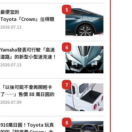
還推出467萬元日圓起的5
人座版...
最便宜的
Toyota「Crown」值得關
注！ 搭載4WD、每公升
2026.07.12
22.4公里低油耗表現超亮
眼！ 配備豐富、超越售價
水準，堪稱高CP值代表的
Yamaha發表可行駛「高速
「...
道路」的新型小型速克達！
搭載能享受超強勁「渦輪
2026.07.13
感」的動力系統！ 採用與
高階「Super Sport」車款
相同的...
「以後可能不會再開輕卡
了……」售價 88 萬日圓的
「超迷你輕型貨車」引發兩
2026.07.09
極評價！「150 日圓就能跑
100 公里！」「免驗車真的
太棒了！...
910萬日圓！Toyota 玩真
的的「超豪華 Crown」太