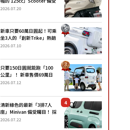
帽的 125cc」Scooter 備受
矚目！採用全新流線設計與
2026.07.20
各項升級，騎乘更加舒適！
已陸續開始出口的新款
「B...
新車只要60萬日圓起！可乘
坐3人的「創新Trike」熱銷
大賣成為人氣車款！「養車
2026.07.10
成本真的超便宜！」「150
日圓就能跑100公里」「小
朋友坐得...
只要150日圓就能跑「100
公里」！ 新車售價69萬日
圓的「3人座」Trike大受歡
2026.07.12
迎！ 順應時代需求，究竟
為何能迅速熱賣？
清新綠色的最新「3排7人
座」Minivan 備受矚目！ 採
用全長4.7公尺剛剛好的車
2026.07.22
身尺寸與「滑門」設計！