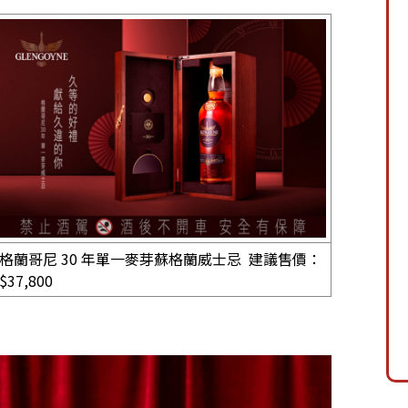
格蘭哥尼 30 年單一麥芽蘇格蘭威士忌 建議售價：
$37,800