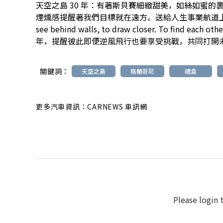
天空之島 30 年：有著斯貝賽細緻甜美，如絲如蜜
煙燻感提醒著我們目標就在遠方。送給人生事業航道
see behind walls, to draw closer. To find 
年，提醒彼此即便逆風飛行也要享受挑戰，共同打開
關鍵詞：
天空之島
格蘭哥尼
禮盒
更多汽車資訊：CARNEWS 車訊網
Please login