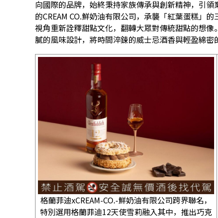
向國際的品牌，始終秉持家族傳承與創新精神，引領
的CREAM CO.鮮奶油有限公司，承襲「紅葉蛋糕
視角重新詮釋甜點文化，翻轉大眾對傳統甜點的想像
膩的風味設計，將時間淬鍊的威士忌酒香與輕盈綿密
格蘭菲迪xCREAM-CO.-鮮奶油有限公司跨界聯名，
特別選用格蘭菲迪12天使雪莉融入其中，推出巧克