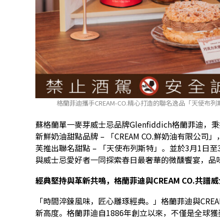
格蘭菲迪攜手CREAM-CO.精心打造的聯名逸品「天使布列
蘇格蘭單一麥芽威士忌品牌Glenfiddich格蘭菲
新鮮奶油甜點品牌 – 「CREAM CO.鮮奶油有限
芙推出聯名甜點 – 「天使布列斯特」。並於3月1日
與威士忌愛好者一同探索春日最奢華的微醺饗宴，品
經典堅持與革新共鳴，格蘭菲迪與CREAM CO.共譜
「時間淬鍊風味，匠心雕琢經典。」格蘭菲迪與CREA
新高度。格蘭菲迪自1886年創立以來，不僅是全球