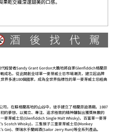
果與果乾交織深邃甜美的口感。
ndy Grant Gordon大膽地將自家Glenfiddich格蘭菲
一戰成名，從此開創全球單一麥芽威士忌市場潮流，建立起品牌
腳步跨入世界多達180個國家，成為全世界指標性的單一麥芽威士忌經典
父子洋酒公司，在蘇格蘭高地的山谷中，徒手建立了格蘭菲迪酒廠。1887
最初的夢想，以獨立、專注、追求極致的精神釀製出獲獎無數的
lenfiddich Single Malt Whisky)，百富單一麥芽
ant’s Scotch Whisky)，三隻猴子三重麥芽威士忌(Monkey
rick’s Gin)、傑瑞水手蘭姆酒(Sailor Jerry Rum)等全系列產品。