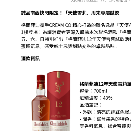
誠品南西快閃限定！「天使雪莉」周末專屬試飲
格蘭菲迪攜手CREAM CO.精心打造的聯名逸品「天
1樓登場！為讓消費者更深入體驗本次聯名酒款「格蘭
五、六、日特別推出「格蘭菲迪12年天使雪莉試飲
蜜餞氣息，感受威士忌與甜點交融的卓越品味。
酒款資訊
格蘭菲迪12年天使雪莉
容量：700ml
酒精濃度：43%
品酒筆記：
• 外觀：清亮的緋紅色澤
• 聞香：富含果香的特
等香料氣息，揉合蜜餞與