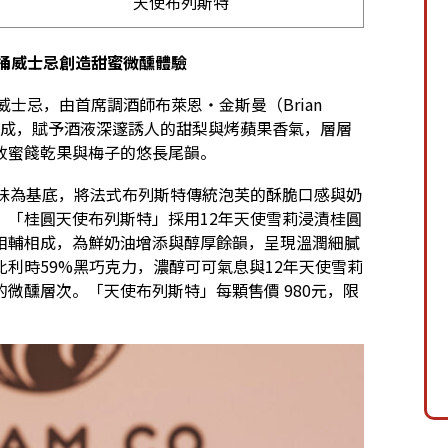
天使布列斯特
桶威士忌創造甜蜜微醺體驗
威士忌，由首席調酒師布萊恩・金斯曼（Brian
莉桶過桶熟成，賦予酒液深邃誘人的甜梨與烤蘋果香氣，層層
放蜜餞乾果與梅子的悠長尾韻。
木質韻味為基底，將法式布列斯特傳統泡芙的酥脆口感與奶
。「桂圓天使布列斯特」採用12年天使雪莉浸漬桂圓
相輔相成，為鮮奶油增添與醇厚餘韻，呈現溫潤細膩
利時59%黑巧克力，濃醇可可氣息與12年天使雪莉
微醺層次。「天使布列斯特」每顆售價 980元，限