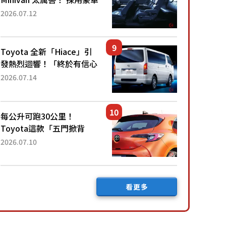
「真皮座椅」與專屬「黑色
2026.07.12
內裝」！ 每公升可跑約20
公里，兼具優異節能表現與
舒適「三...
Toyota 全新「Hiace」引
發熱烈迴響！「終於有信心
下訂了！」「哪個等級交車
2026.07.14
最快？」討論不斷！但下訂
後竟然還要等「超過半年」
才能交車？...
每公升可跑30公里！
Toyota這款「五門掀背
車」真的很厲害！ 擁有全
2026.07.10
長4.3公尺的「剛剛好車身
尺寸」，配備全面升級！
採Hybrid專屬設...
看更多