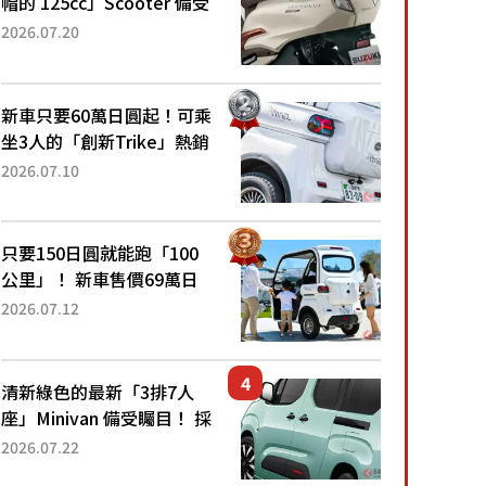
帽的 125cc」Scooter 備受
矚目！採用全新流線設計與
2026.07.20
各項升級，騎乘更加舒適！
已陸續開始出口的新款
「B...
新車只要60萬日圓起！可乘
坐3人的「創新Trike」熱銷
大賣成為人氣車款！「養車
2026.07.10
成本真的超便宜！」「150
日圓就能跑100公里」「小
朋友坐得...
只要150日圓就能跑「100
公里」！ 新車售價69萬日
圓的「3人座」Trike大受歡
2026.07.12
迎！ 順應時代需求，究竟
為何能迅速熱賣？
清新綠色的最新「3排7人
座」Minivan 備受矚目！ 採
用全長4.7公尺剛剛好的車
2026.07.22
身尺寸與「滑門」設計！