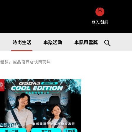
登入/註冊
訊
時尚生活
車聚活動
車訊風雲獎
點新體驗，誠品南西店快閃玩味