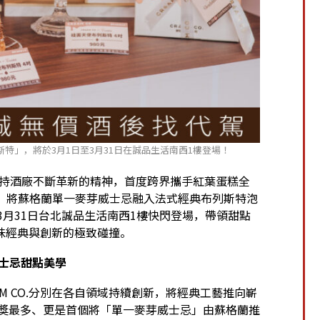
斯特」，將於3月1日至3月31日在誠品生活南西1樓登場！
迪，秉持酒廠不斷革新的精神，首度跨界攜手紅葉蛋糕全
公司」，將蘇格蘭單一麥芽威士忌融入法式經典布列斯特泡
至3月31日台北誠品生活南西1樓快閃登場，帶領甜點
味經典與創新的極致碰撞。
威士忌甜點美學
M CO.分別在各自領域持續創新，將經典工藝推向嶄
獲獎最多、更是首個將「單一麥芽威士忌」由蘇格蘭推