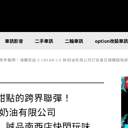
車訊影音
二手車訊
二輪車訊
option改裝車
界聯彈！格蘭菲迪 X CREAM CO.鮮奶油有限公司打造春日微醺甜
甜點的跨界聯彈！
.鮮奶油有限公司
，誠品南西店快閃玩味