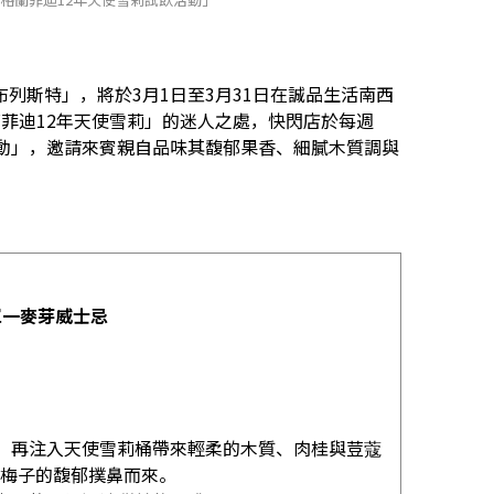
使布列斯特」，將於3月1日至3月31日在誠品生活南西
菲迪12年天使雪莉」的迷人之處，快閃店於每週
活動」，邀請來賓親自品味其馥郁果香、細膩木質調與
單一麥芽威士忌
。
色，再注入天使雪莉桶帶來輕柔的木質、肉桂與荳蔻
梅子的馥郁撲鼻而來。