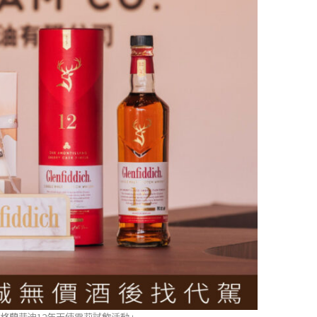
格蘭菲迪12年天使雪莉試飲活動」