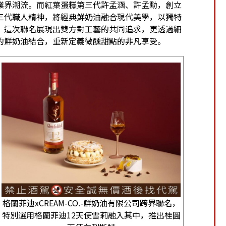
業界潮流。而紅葉蛋糕第三代許孟涵、許孟勳，創立
」的三代職人精神，將經典鮮奶油融合現代美學，以獨特
。這次聯名展現出雙方對工藝的共同追求，更透過細
的鮮奶油結合，重新定義微醺甜點的非凡享受。
格蘭菲迪xCREAM-CO.-鮮奶油有限公司跨界聯名，
特別選用格蘭菲迪12天使雪莉融入其中，推出桂圓