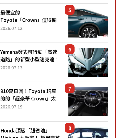
還推出467萬元日圓起的5
人座版...
最便宜的
Toyota「Crown」值得關
注！ 搭載4WD、每公升
2026.07.12
22.4公里低油耗表現超亮
眼！ 配備豐富、超越售價
水準，堪稱高CP值代表的
Yamaha發表可行駛「高速
「...
道路」的新型小型速克達！
搭載能享受超強勁「渦輪
2026.07.13
感」的動力系統！ 採用與
高階「Super Sport」車款
相同的...
910萬日圓！Toyota 玩真
的的「超豪華 Crown」太
厲害了！採用由「匠人技
2026.07.19
藝」打造的「專屬車色」與
運動化「底盤設定」！還配
備專屬豪華...
Honda頂級「超省油」
Minivan 太厲害！ 採用豪華