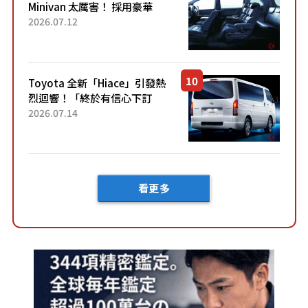
Minivan 太厲害！ 採用豪華
「真皮座椅」與專屬「黑色內
2026.07.12
裝」！ 每公升可跑約20公里，
兼具優異節能表現與舒適
「三...
Toyota 全新「Hiace」引發熱
烈迴響！「終於有信心下訂
了！」「哪個等級交車最
2026.07.14
快？」討論不斷！但下訂後竟
然還要等「超過半年」才能交
車？...
看更多