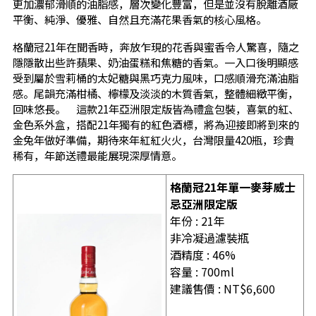
更加濃郁滑順的油脂感，層次變化豐富，但是並沒有脫離酒廠
平衡、純淨、優雅、自然且充滿花果香氣的核心風格。
格蘭冠21年在聞香時，奔放乍現的花香與蜜香令人驚喜，隨之
隱隱散出些許蘋果、奶油蛋糕和焦糖的香氣。一入口後明顯感
受到屬於雪莉桶的太妃糖與黑巧克力風味，口感順滑充滿油脂
感。尾韻充滿柑橘、檸檬及淡淡的木質香氣，整體細緻平衡，
回味悠長。 這款21年亞洲限定版皆為禮盒包裝，喜氣的紅、
金色系外盒，搭配21年獨有的紅色酒標，將為迎接即將到來的
金兔年做好準備，期待來年紅紅火火，台灣限量420瓶，珍貴
稀有，年節送禮最能展現深厚情意。
格蘭冠21年單一麥芽威士
忌亞洲限定版
年份 : 21年
非冷凝過濾裝瓶
酒精度 : 46%
容量 : 700ml
建議售價 : NT$6,600