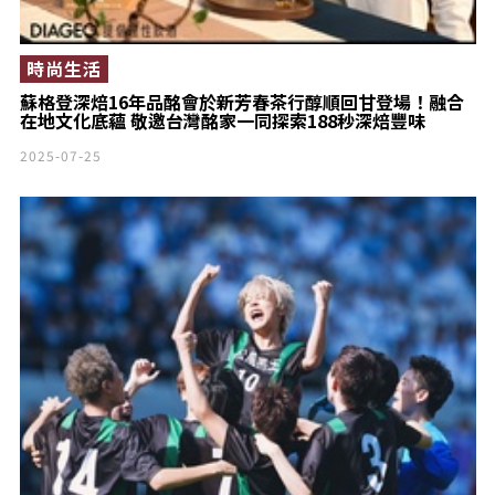
時尚生活
蘇格登深焙16年品酩會於新芳春茶行醇順回甘登場！融合
在地文化底蘊 敬邀台灣酩家一同探索188秒深焙豐味
2025-07-25