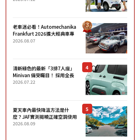
應時代需求，究竟為何能迅速
熱賣？
老車迷必看！Automechanika
Frankfurt 2026擴大經典車專
區 1954年珍稀古董車現場修復
2026.08.07
清新綠色的最新「3排7人座」
Minivan 備受矚目！ 採用全長
4.7公尺剛剛好的車身尺寸與
2026.07.22
「滑門」設計！ 還推出467萬
元日圓起的5人座版...
夏天車內最快降溫方法是什
麼？JAF實測揭曉正確空調使用
方式
2026.08.09