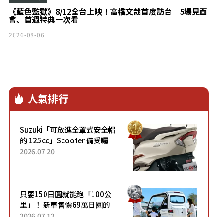
《藍色監獄》8/12全台上映！高橋文哉首度訪台 5場見面
會、首週特典一次看
2026-08-06
人氣排行
Suzuki「可放進全罩式安全帽
的 125cc」Scooter 備受矚
目！採用全新流線設計與各項
2026.07.20
升級，騎乘更加舒適！已陸續
開始出口的新款「B...
只要150日圓就能跑「100公
里」！ 新車售價69萬日圓的
「3人座」Trike大受歡迎！ 順
2026.07.12