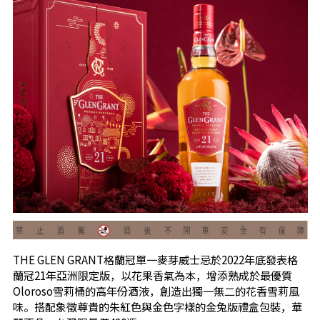
THE GLEN GRANT格蘭冠單一麥芽威士忌於2022年底發表格
蘭冠21年亞洲限定版，以花果香氣為本，增添熟成於最優質
Oloroso雪莉桶的高年份酒液，創造出獨一無二的花香雪莉風
味。搭配象徵尊貴的朱紅色與金色字樣的金兔版禮盒包裝，華