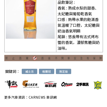
品飲筆記 :
香氣 : 熟成水梨的甜香、
太妃糖與葡萄乾香氣
口感 : 熱帶水果的飽滿香
氣溫暖了口腔，太妃糖與
奶油香氣明顯
尾韻 : 悠長帶有法式烤布
蕾的香氣，濃郁焦糖與奶
油味。
關鍵詞：
威士忌
格蘭冠
限定版
更多汽車資訊：CARNEWS 車訊網