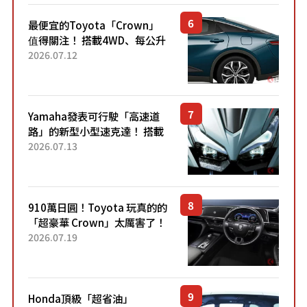
最便宜的Toyota「Crown」
值得關注！ 搭載4WD、每公升
22.4公里低油耗表現超亮眼！
2026.07.12
配備豐富、超越售價水準，堪
稱高CP值代表的「...
Yamaha發表可行駛「高速道
路」的新型小型速克達！ 搭載
能享受超強勁「渦輪感」的動
2026.07.13
力系統！ 採用與高階「Super
Sport」車款相同的...
910萬日圓！Toyota 玩真的的
「超豪華 Crown」太厲害了！
採用由「匠人技藝」打造的
2026.07.19
「專屬車色」與運動化「底盤
設定」！還配備專屬豪華...
Honda頂級「超省油」