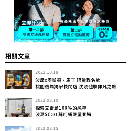
相關文章
2022.10.18
波摩x奧斯頓・馬丁 限量聯名款
柏
桃園機場獨家快閃店 沈浸體驗非凡之旅
出
2022.08.10
探索艾雷島100%的純粹
波夏SC:01蘇玳桶限量登場
定
2022.03.15