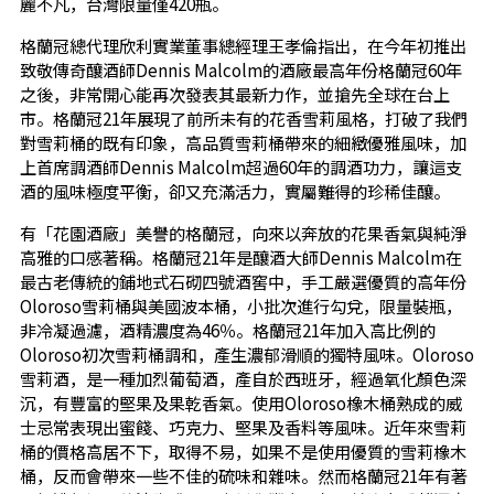
麗不凡，台灣限量僅420瓶。
格蘭冠總代理欣利實業董事總經理王孝倫指出，在今年初推出
致敬傳奇釀酒師Dennis Malcolm的酒廠最高年份格蘭冠60年
之後，非常開心能再次發表其最新力作，並搶先全球在台上
市。格蘭冠21年展現了前所未有的花香雪莉風格，打破了我們
對雪莉桶的既有印象，高品質雪莉桶帶來的細緻優雅風味，加
上首席調酒師Dennis Malcolm超過60年的調酒功力，讓這支
酒的風味極度平衡，卻又充滿活力，實屬難得的珍稀佳釀。
有「花園酒廠」美譽的格蘭冠，向來以奔放的花果香氣與純淨
高雅的口感著稱。格蘭冠21年是釀酒大師Dennis Malcolm在
最古老傳統的鋪地式石砌四號酒窖中，手工嚴選優質的高年份
Oloroso雪莉桶與美國波本桶，小批次進行勾兌，限量裝瓶，
非冷凝過濾，酒精濃度為46％。格蘭冠21年加入高比例的
Oloroso初次雪莉桶調和，產生濃郁滑順的獨特風味。Oloroso
雪莉酒，是一種加烈葡萄酒，產自於西班牙，經過氧化顏色深
沉，有豐富的堅果及果乾香氣。使用Oloroso橡木桶熟成的威
士忌常表現出蜜餞、巧克力、堅果及香料等風味。近年來雪莉
桶的價格高居不下，取得不易，如果不是使用優質的雪莉橡木
桶，反而會帶來一些不佳的硫味和雜味。然而格蘭冠21年有著