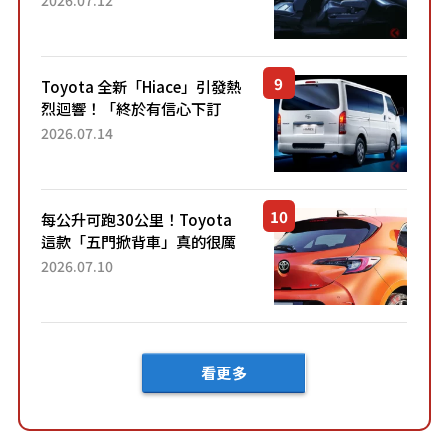
2026.07.12
裝」！ 每公升可跑約20公里，
兼具優異節能表現與舒適
「三...
Toyota 全新「Hiace」引發熱
烈迴響！「終於有信心下訂
了！」「哪個等級交車最
2026.07.14
快？」討論不斷！但下訂後竟
然還要等「超過半年」才能交
車？...
每公升可跑30公里！Toyota
這款「五門掀背車」真的很厲
害！ 擁有全長4.3公尺的「剛剛
2026.07.10
好車身尺寸」，配備全面升
級！ 採Hybrid專屬設...
看更多