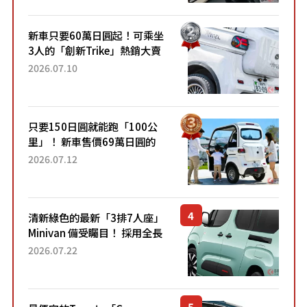
開始出口的新款「B...
新車只要60萬日圓起！可乘坐
3人的「創新Trike」熱銷大賣
成為人氣車款！「養車成本真
2026.07.10
的超便宜！」「150日圓就能
跑100公里」「小朋友坐得...
只要150日圓就能跑「100公
里」！ 新車售價69萬日圓的
「3人座」Trike大受歡迎！ 順
2026.07.12
應時代需求，究竟為何能迅速
熱賣？
清新綠色的最新「3排7人座」
Minivan 備受矚目！ 採用全長
4.7公尺剛剛好的車身尺寸與
2026.07.22
「滑門」設計！ 還推出467萬
元日圓起的5人座版...