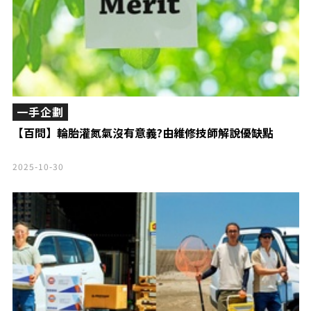
一手企劃
【百問】輪胎灌氮氣沒有意義?由維修技師解說優缺點
2025-10-30