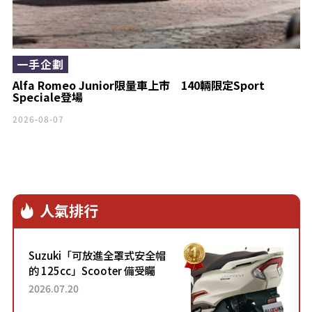
一手企劃
Alfa Romeo Junior限量車上市 140輛限定Sport
Speciale登場
2026-08-07
人氣排行
Suzuki「可放進全罩式安全帽
的 125cc」Scooter 備受矚
目！採用全新流線設計與各項
2026.07.20
升級，騎乘更加舒適！已陸續