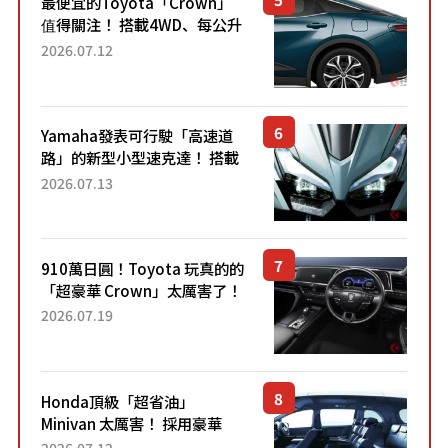
最便宜的Toyota「Crown」
值得關注！ 搭載4WD、每公升
22.4公里低油耗表現超亮眼！
2026.07.12
配備豐富、超越售價水準，堪
稱高CP值代表的「...
Yamaha發表可行駛「高速道
路」的新型小型速克達！ 搭載
能享受超強勁「渦輪感」的動
2026.07.13
力系統！ 採用與高階「Super
Sport」車款相同的...
910萬日圓！Toyota 玩真的的
「超豪華 Crown」太厲害了！
採用由「匠人技藝」打造的
2026.07.19
「專屬車色」與運動化「底盤
設定」！還配備專屬豪華...
Honda頂級「超省油」
Minivan 太厲害！ 採用豪華
「真皮座椅」與專屬「黑色內