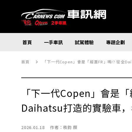
首頁
一手車訊
試駕體驗
專題企劃
首頁
「下一代Copen」會是「縱置FR」嗎!? 從全D
「下一代Copen」會是「縱
Daihatsu打造的實驗
2026.01.18 作者：
秩鈞 顏