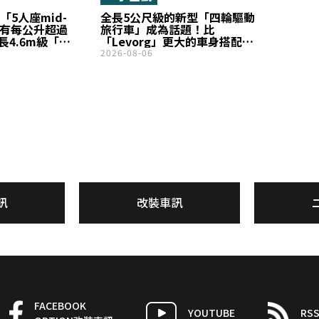
「5人座mid-
全長5公尺級的新型「四輪驅動
！擁有每公升超過
旅行車」成為話題！比
長4.6m級「流
「Levorg」更大的車身搭配
sedan般的
「272匹馬力」引擎，網友表示
2026-08-06
的「ZR-V」
「沒想到油耗這麼好」「實用
場
性看起來很高」！關注
Audi「A6 Avant」
訊
改裝車訊
FACEBOOK
YOUTUBE
RS