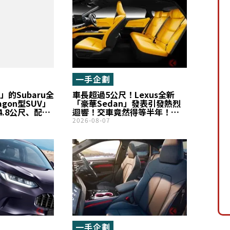
一手企劃
」的Subaru全
車長超過5公尺！Lexus全新
Wagon型SUV」
「豪華Sedan」發表引發熱烈
.8公尺、配備
迴響！交車竟然得等半年！
載380匹馬力
「前衛又帥氣！」成為熱門話
2026-08-07
ilseeker」究
題！超豪華Ottoman腳靠與
？
Reclining座椅也是一大亮點，
全新「ES」在經銷商端的真實
評價究竟如何？
一手企劃