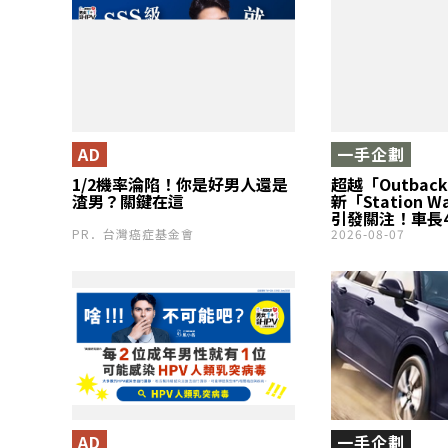
AD
一手企劃
1/2機率淪陷！你是好男人還是
超越「Outback
渣男？關鍵在這
新「Station 
引發關注！車長4
大容量行李廂！搭
PR．台灣癌症基金會
2026-08-07
強悍4WD的「Tra
竟是什麼樣的車
AD
一手企劃