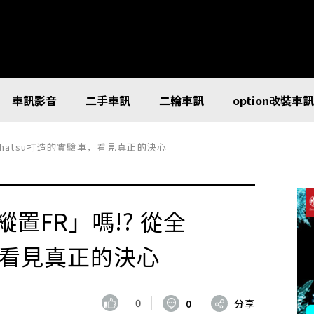
車訊影音
二手車訊
二輪車訊
option改裝車
aihatsu打造的實驗車，看見真正的決心
置FR」嗎!? 從全
車，看見真正的決心
0
0
分享