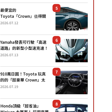
還推出467萬元日圓起的5
人座版...
最便宜的
Toyota「Crown」值得關
注！ 搭載4WD、每公升
2026.07.12
22.4公里低油耗表現超亮
眼！ 配備豐富、超越售價
水準，堪稱高CP值代表的
Yamaha發表可行駛「高速
「...
道路」的新型小型速克達！
搭載能享受超強勁「渦輪
2026.07.13
感」的動力系統！ 採用與
高階「Super Sport」車款
相同的...
910萬日圓！Toyota 玩真
的的「超豪華 Crown」太
厲害了！採用由「匠人技
2026.07.19
藝」打造的「專屬車色」與
運動化「底盤設定」！還配
備專屬豪華...
Honda頂級「超省油」
Minivan 太厲害！ 採用豪華