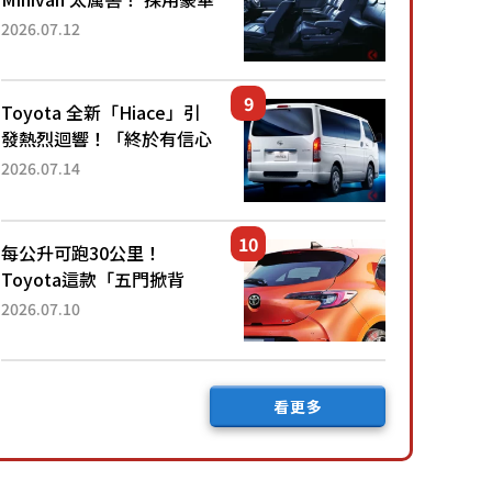
「真皮座椅」與專屬「黑色
2026.07.12
內裝」！ 每公升可跑約20
公里，兼具優異節能表現與
舒適「三...
Toyota 全新「Hiace」引
發熱烈迴響！「終於有信心
下訂了！」「哪個等級交車
2026.07.14
最快？」討論不斷！但下訂
後竟然還要等「超過半年」
才能交車？...
每公升可跑30公里！
Toyota這款「五門掀背
車」真的很厲害！ 擁有全
2026.07.10
長4.3公尺的「剛剛好車身
尺寸」，配備全面升級！
採Hybrid專屬設...
看更多