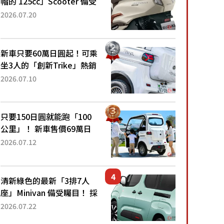
帽的 125cc」Scooter 備受
矚目！採用全新流線設計與
2026.07.20
各項升級，騎乘更加舒適！
已陸續開始出口的新款
「B...
新車只要60萬日圓起！可乘
坐3人的「創新Trike」熱銷
大賣成為人氣車款！「養車
2026.07.10
成本真的超便宜！」「150
日圓就能跑100公里」「小
朋友坐得...
只要150日圓就能跑「100
公里」！ 新車售價69萬日
圓的「3人座」Trike大受歡
2026.07.12
迎！ 順應時代需求，究竟
為何能迅速熱賣？
清新綠色的最新「3排7人
座」Minivan 備受矚目！ 採
用全長4.7公尺剛剛好的車
2026.07.22
身尺寸與「滑門」設計！