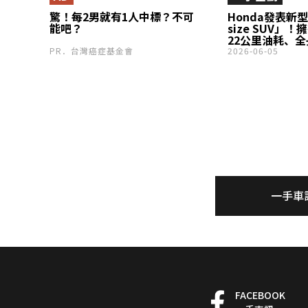
驚！每2男就有1人中標？不可
Honda發表新型
能吧？
size SUV」
22公里油耗、全
線造型」！還有如
PR．台灣癌症基金會
2026-06-05
駕馭感受也很不錯
首次導入印度市
一手車
FACEBOOK