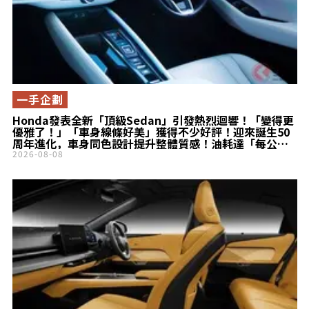
一手企劃
Honda發表全新「頂級Sedan」引發熱烈迴響！「變得更
優雅了！」「車身線條好美」獲得不少好評！迎來誕生50
周年進化，車身同色設計提升整體質感！油耗達「每公升
23.8km」的「Accord」備受矚目！
2026-08-08