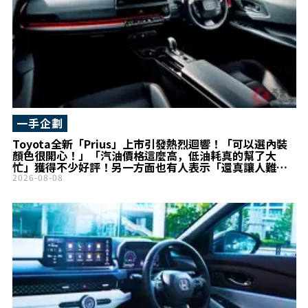
一手企劃
Toyota全新「Prius」上市引發熱烈迴響！「可以選內裝
顏色很開心！」「汽油價格這麼高，低油耗真的幫了大
忙」獲得不少好評！另一方面也有人表示「還真讓人難以
在Civic之間做選擇……」!? 兼具高質感設計魅力的
2026-08-08
「Prius」頂級車型成為話題！