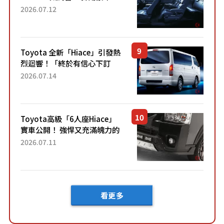
「真皮座椅」與專屬「黑色內
2026.07.12
裝」！ 每公升可跑約20公里，
兼具優異節能表現與舒適
「三...
Toyota 全新「Hiace」引發熱
烈迴響！「終於有信心下訂
了！」「哪個等級交車最
2026.07.14
快？」討論不斷！但下訂後竟
然還要等「超過半年」才能交
車？...
Toyota高級「6人座Hiace」
實車公開！ 強悍又充滿魄力的
「全黑設計」搭配特別「豪華
2026.07.11
內裝」！ Premium打造的「限
定Bruno」由...
看更多