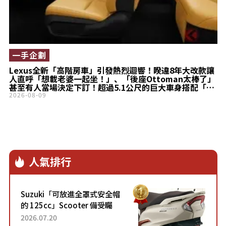
一手企劃
Lexus全新「高階房車」引發熱烈迴響！睽違8年大改款讓
人直呼「想載老婆一起坐！」、「後座Ottoman太棒了」
甚至有人當場決定下訂！超過5.1公尺的巨大車身搭配「豪
華待客空間」，全新ES業務透露的「真實心聲」究竟是什
2026-08-09
麼？
人氣排行
Suzuki「可放進全罩式安全帽
的 125cc」Scooter 備受矚
目！採用全新流線設計與各項
2026.07.20