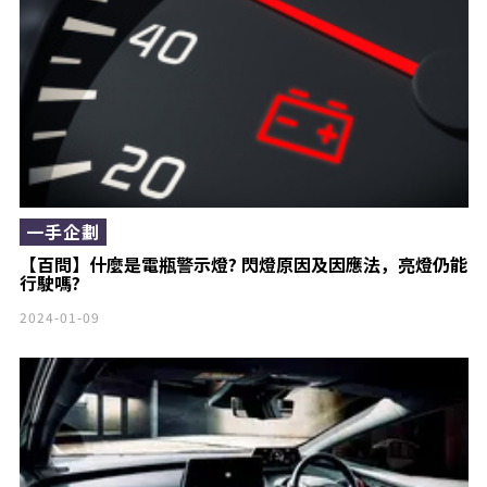
一手企劃
【百問】什麼是電瓶警示燈? 閃燈原因及因應法，亮燈仍能
行駛嗎?
2024-01-09