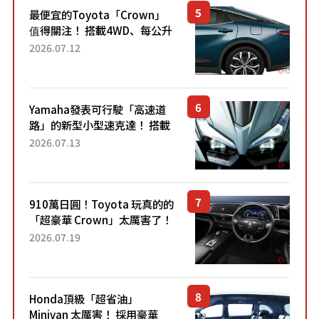
最便宜的Toyota「Crown」
值得關注！ 搭載4WD、每公升
22.4公里低油耗表現超亮眼！
2026.07.12
配備豐富、超越售價水準，堪
稱高CP值代表的「...
Yamaha發表可行駛「高速道
路」的新型小型速克達！ 搭載
能享受超強勁「渦輪感」的動
2026.07.13
力系統！ 採用與高階「Super
Sport」車款相同的...
910萬日圓！Toyota 玩真的的
「超豪華 Crown」太厲害了！
採用由「匠人技藝」打造的
2026.07.19
「專屬車色」與運動化「底盤
設定」！還配備專屬豪華...
Honda頂級「超省油」
Minivan 太厲害！ 採用豪華