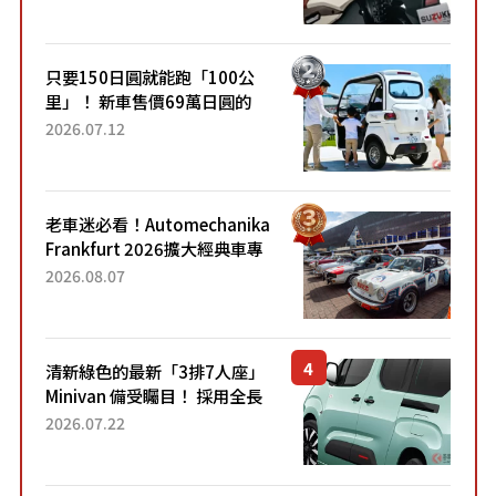
升級，騎乘更加舒適！已陸續
開始出口的新款「B...
只要150日圓就能跑「100公
里」！ 新車售價69萬日圓的
「3人座」Trike大受歡迎！ 順
2026.07.12
應時代需求，究竟為何能迅速
熱賣？
老車迷必看！Automechanika
Frankfurt 2026擴大經典車專
區 1954年珍稀古董車現場修復
2026.08.07
清新綠色的最新「3排7人座」
Minivan 備受矚目！ 採用全長
4.7公尺剛剛好的車身尺寸與
2026.07.22
「滑門」設計！ 還推出467萬
元日圓起的5人座版...