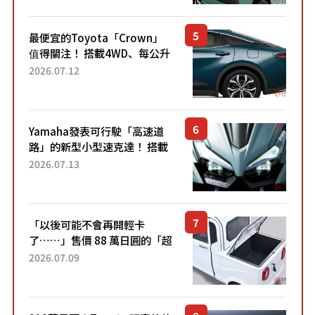
元日圓起的5人座版...
最便宜的Toyota「Crown」
值得關注！ 搭載4WD、每公升
22.4公里低油耗表現超亮眼！
2026.07.12
配備豐富、超越售價水準，堪
稱高CP值代表的「...
Yamaha發表可行駛「高速道
路」的新型小型速克達！ 搭載
能享受超強勁「渦輪感」的動
2026.07.13
力系統！ 採用與高階「Super
Sport」車款相同的...
「以後可能不會再開輕卡
了……」售價 88 萬日圓的「超
迷你輕型貨車」引發兩極評
2026.07.09
價！「150 日圓就能跑 100 公
里！」「免驗車真的太棒
了！...