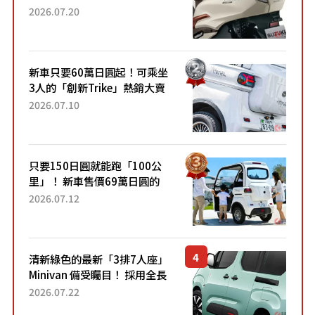
目！採用全新流線設計與各項
2026.07.20
升級，騎乘更加舒適！已陸續
開始出口的新款「B...
新車只要60萬日圓起！可乘坐
3人的「創新Trike」熱銷大賣
成為人氣車款！「養車成本真
2026.07.10
的超便宜！」「150日圓就能
跑100公里」「小朋友坐得...
只要150日圓就能跑「100公
里」！ 新車售價69萬日圓的
「3人座」Trike大受歡迎！ 順
2026.07.12
應時代需求，究竟為何能迅速
熱賣？
清新綠色的最新「3排7人座」
Minivan 備受矚目！ 採用全長
4.7公尺剛剛好的車身尺寸與
2026.07.22
「滑門」設計！ 還推出467萬