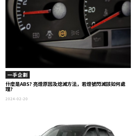
一手企劃
什麼是ABS? 亮燈原因及熄滅方法，若燈號閃滅該如何處
理?
2024-02-20