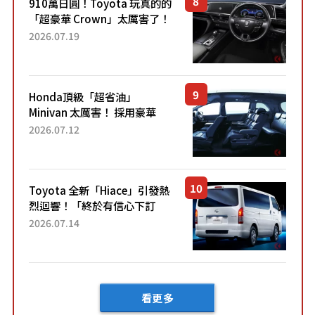
910萬日圓！Toyota 玩真的的
「超豪華 Crown」太厲害了！
採用由「匠人技藝」打造的
2026.07.19
「專屬車色」與運動化「底盤
設定」！還配備專屬豪華...
Honda頂級「超省油」
Minivan 太厲害！ 採用豪華
「真皮座椅」與專屬「黑色內
2026.07.12
裝」！ 每公升可跑約20公里，
兼具優異節能表現與舒適
「三...
Toyota 全新「Hiace」引發熱
烈迴響！「終於有信心下訂
了！」「哪個等級交車最
2026.07.14
快？」討論不斷！但下訂後竟
然還要等「超過半年」才能交
車？...
看更多