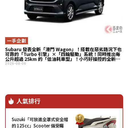
一手企劃
Subaru 發表全新「滑門 Wagon」！搭載在惡劣路況下也
可靠的「Turbo 引擎」×「四輪驅動」系統！同時推出每
公升超過 25km 的「低油耗車型」！小巧好操控的全新
Stella 登場！
2026-08-06
人氣排行
Suzuki「可放進全罩式安全帽
的 125cc」Scooter 備受矚