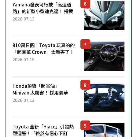
Yamaha發表可行駛「高速道
路」的新型小型速克達！ 搭載
能享受超強勁「渦輪感」的動
2026.07.13
力系統！ 採用與高階「Super
Sport」車款相同的...
910萬日圓！Toyota 玩真的的
「超豪華 Crown」太厲害了！
採用由「匠人技藝」打造的
2026.07.19
「專屬車色」與運動化「底盤
設定」！還配備專屬豪華...
Honda頂級「超省油」
Minivan 太厲害！ 採用豪華
「真皮座椅」與專屬「黑色內
2026.07.12
裝」！ 每公升可跑約20公里，
兼具優異節能表現與舒適
「三...
Toyota 全新「Hiace」引發熱
烈迴響！「終於有信心下訂