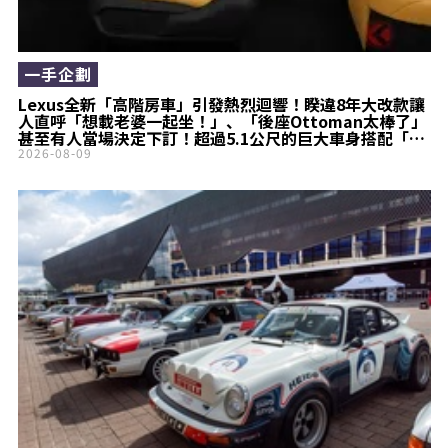
一手企劃
Lexus全新「高階房車」引發熱烈迴響！睽違8年大改款讓
人直呼「想載老婆一起坐！」、「後座Ottoman太棒了」
甚至有人當場決定下訂！超過5.1公尺的巨大車身搭配「豪
華待客空間」，全新ES業務透露的「真實心聲」究竟是什
2026-08-09
麼？