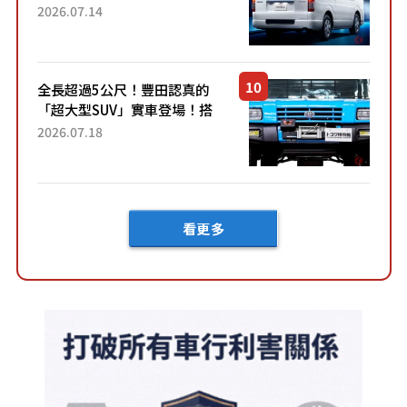
了！」「哪個等級交車最
2026.07.14
快？」討論不斷！但下訂後竟
然還要等「超過半年」才能交
車？...
全長超過5公尺！豐田認真的
「超大型SUV」實車登場！搭
載後輪也會轉向的「四輪轉
2026.07.18
向」系統！以宛如「軍用
車!?」般的硬派規格開發的
「Mega C...
看更多