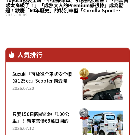
Toyota發表全新「小型豪華車」引發熱烈迴響！「內裝質
感太高級了！」「成熟大人的Premium感很棒」成為話
題！歡慶「60年歷史」的特別車型「Corolla Sport
G“Z・ACTIVE ELEGANCE”」究竟是什麼？
2026-08-09
人氣排行
Suzuki「可放進全罩式安全帽
的 125cc」Scooter 備受矚
目！採用全新流線設計與各項
2026.07.20
升級，騎乘更加舒適！已陸續
開始出口的新款「B...
只要150日圓就能跑「100公
里」！ 新車售價69萬日圓的
「3人座」Trike大受歡迎！ 順
2026.07.12
應時代需求，究竟為何能迅速