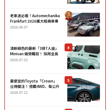
熱賣？
老車迷必看！Automechanika
Frankfurt 2026擴大經典車專
區 1954年珍稀古董車現場修復
2026.08.07
清新綠色的最新「3排7人座」
Minivan 備受矚目！ 採用全長
4.7公尺剛剛好的車身尺寸與
2026.07.22
「滑門」設計！ 還推出467萬
元日圓起的5人座版...
最便宜的Toyota「Crown」
值得關注！ 搭載4WD、每公升
22.4公里低油耗表現超亮眼！
2026.07.12
配備豐富、超越售價水準，堪
稱高CP值代表的「...