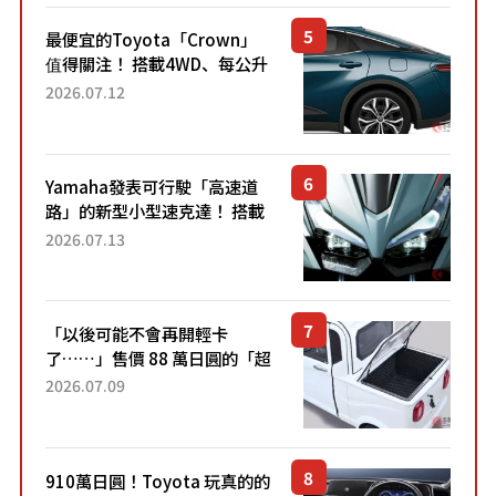
最便宜的Toyota「Crown」
值得關注！ 搭載4WD、每公升
22.4公里低油耗表現超亮眼！
2026.07.12
配備豐富、超越售價水準，堪
稱高CP值代表的「...
Yamaha發表可行駛「高速道
路」的新型小型速克達！ 搭載
能享受超強勁「渦輪感」的動
2026.07.13
力系統！ 採用與高階「Super
Sport」車款相同的...
「以後可能不會再開輕卡
了……」售價 88 萬日圓的「超
迷你輕型貨車」引發兩極評
2026.07.09
價！「150 日圓就能跑 100 公
里！」「免驗車真的太棒
了！...
910萬日圓！Toyota 玩真的的