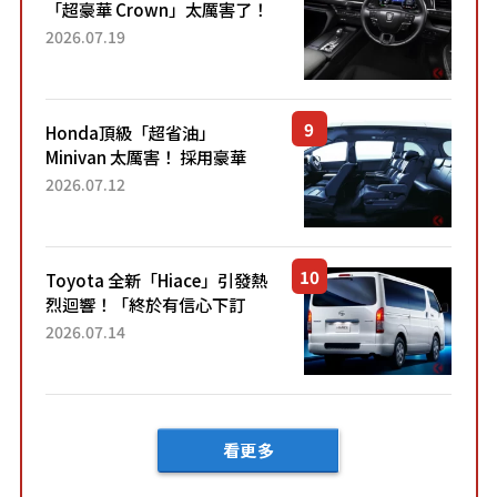
「超豪華 Crown」太厲害了！
採用由「匠人技藝」打造的
2026.07.19
「專屬車色」與運動化「底盤
設定」！還配備專屬豪華...
Honda頂級「超省油」
Minivan 太厲害！ 採用豪華
「真皮座椅」與專屬「黑色內
2026.07.12
裝」！ 每公升可跑約20公里，
兼具優異節能表現與舒適
「三...
Toyota 全新「Hiace」引發熱
烈迴響！「終於有信心下訂
了！」「哪個等級交車最
2026.07.14
快？」討論不斷！但下訂後竟
然還要等「超過半年」才能交
車？...
看更多