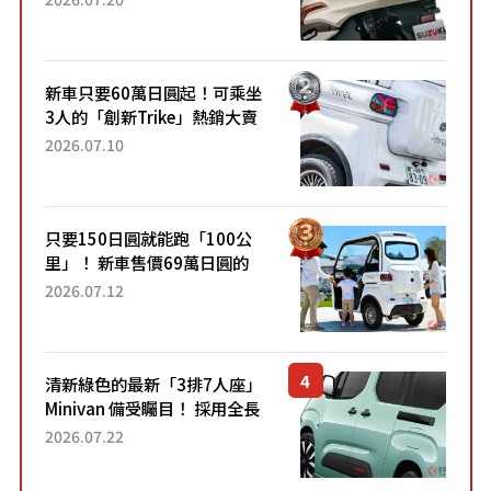
升級，騎乘更加舒適！已陸續
開始出口的新款「B...
新車只要60萬日圓起！可乘坐
3人的「創新Trike」熱銷大賣
成為人氣車款！「養車成本真
2026.07.10
的超便宜！」「150日圓就能
跑100公里」「小朋友坐得...
只要150日圓就能跑「100公
里」！ 新車售價69萬日圓的
「3人座」Trike大受歡迎！ 順
2026.07.12
應時代需求，究竟為何能迅速
熱賣？
清新綠色的最新「3排7人座」
Minivan 備受矚目！ 採用全長
4.7公尺剛剛好的車身尺寸與
2026.07.22
「滑門」設計！ 還推出467萬
元日圓起的5人座版...