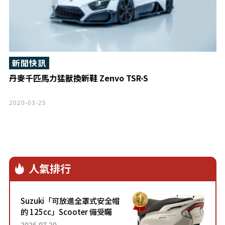
新聞快訊
丹麥千匹馬力猛獸換新鞋 Zenvo TSR-S
2020-03-25
人氣排行
Suzuki「可放進全罩式安全帽
的 125cc」Scooter 備受矚
目！採用全新流線設計與各項
2026.07.20