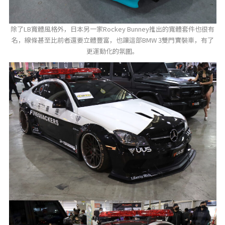
除了LB寬體風格外，日本另一家Rockey Bunney推出的寬體套件也很有
名，線條甚至比前者還要立體豐富，也讓這部BMW 3雙門實裝車，有了
更運動化的氛圍。