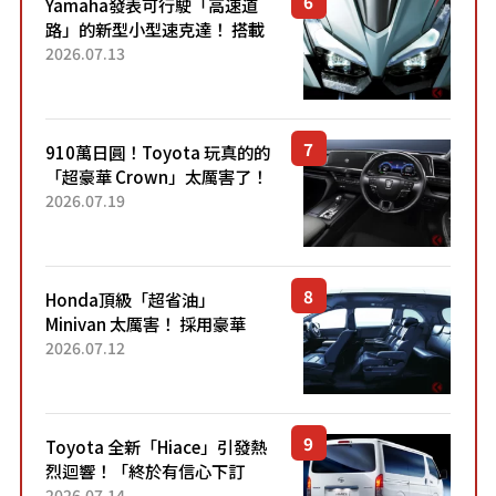
Yamaha發表可行駛「高速道
路」的新型小型速克達！ 搭載
能享受超強勁「渦輪感」的動
2026.07.13
力系統！ 採用與高階「Super
Sport」車款相同的...
910萬日圓！Toyota 玩真的的
「超豪華 Crown」太厲害了！
採用由「匠人技藝」打造的
2026.07.19
「專屬車色」與運動化「底盤
設定」！還配備專屬豪華...
Honda頂級「超省油」
Minivan 太厲害！ 採用豪華
「真皮座椅」與專屬「黑色內
2026.07.12
裝」！ 每公升可跑約20公里，
兼具優異節能表現與舒適
「三...
Toyota 全新「Hiace」引發熱
烈迴響！「終於有信心下訂
了！」「哪個等級交車最
2026.07.14