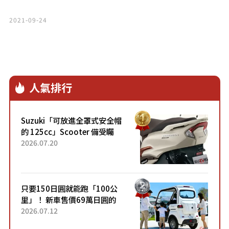
2021-09-24
人氣排行
Suzuki「可放進全罩式安全帽
的 125cc」Scooter 備受矚
目！採用全新流線設計與各項
2026.07.20
升級，騎乘更加舒適！已陸續
開始出口的新款「B...
只要150日圓就能跑「100公
里」！ 新車售價69萬日圓的
「3人座」Trike大受歡迎！ 順
2026.07.12
應時代需求，究竟為何能迅速