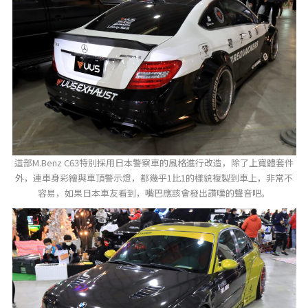
這部M.Benz C63特別採用日本警察車的風格進行改造，除了上寬體套件
外，連車身彩繪與車頂警示燈，都幾乎1比1的樣貌複製到車上，非常不
容易，如果日本車友看到，嘴巴應該會發出讚嘆的聲音吧。