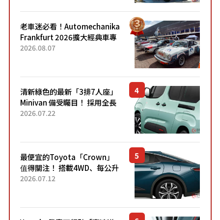
熱賣？
老車迷必看！Automechanika
Frankfurt 2026擴大經典車專
區 1954年珍稀古董車現場修復
2026.08.07
清新綠色的最新「3排7人座」
Minivan 備受矚目！ 採用全長
4.7公尺剛剛好的車身尺寸與
2026.07.22
「滑門」設計！ 還推出467萬
元日圓起的5人座版...
最便宜的Toyota「Crown」
值得關注！ 搭載4WD、每公升
22.4公里低油耗表現超亮眼！
2026.07.12
配備豐富、超越售價水準，堪
稱高CP值代表的「...