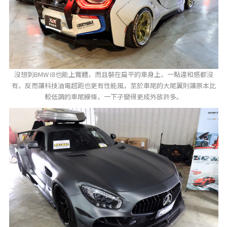
沒想到BMW I8也能上寬體，而且裝在扁平的車身上，一點違和感都沒
有，反而讓科技油電超跑也更有性能風，至於車尾的大尾翼則讓原本比
較低調的車尾線條，一下子變得更成外放許多。