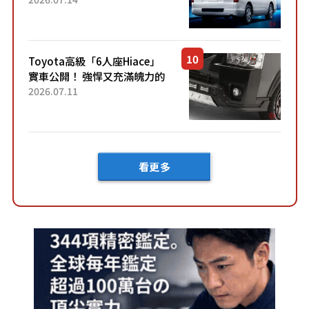
快？」討論不斷！但下訂後竟
然還要等「超過半年」才能交
車？...
Toyota高級「6人座Hiace」
實車公開！ 強悍又充滿魄力的
「全黑設計」搭配特別「豪華
2026.07.11
內裝」！ Premium打造的「限
定Bruno」由...
看更多