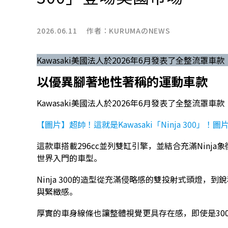
2026.06.11 作者：
KURUMAのNEWS
Kawasaki美國法人於2026年6月發表了全整流罩車款「N
以優異腳著地性著稱的運動車款
Kawasaki美國法人於2026年6月發表了全整流罩車款「N
【圖片】超帥！這就是Kawasaki「Ninja 300」！
這款車搭載296cc並列雙缸引擎，並結合充滿Nin
世界入門的車型。
Ninja 300的造型從充滿侵略感的雙投射式頭燈，到
與緊緻感。
厚實的車身線條也讓整體視覺更具存在感，即使是30