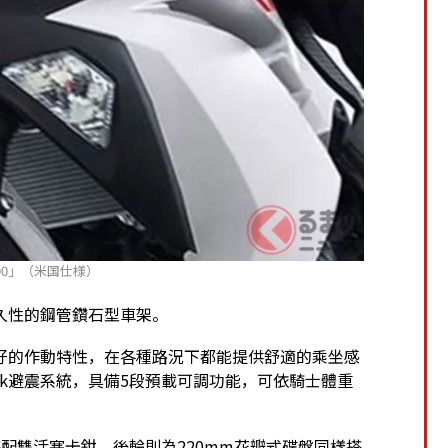
300」（米国仕様）
久性的鋼管鑽石型車架。
好的作動特性，在各種路況下都能提供舒適的乘坐感
rak避震系統，具備5段預載可調功能，可依騎士體重
搭配雙活塞卡鉗，後輪則為220mm花瓣式碟盤同樣搭