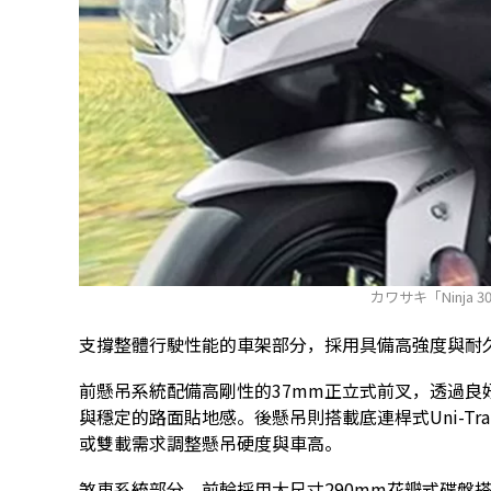
カワサキ「Ninja 
支撐整體行駛性能的車架部分，採用具備高強度與耐
前懸吊系統配備高剛性的37mm正立式前叉，透過良
與穩定的路面貼地感。後懸吊則搭載底連桿式Uni-T
或雙載需求調整懸吊硬度與車高。
煞車系統部分，前輪採用大尺寸290mm花瓣式碟盤