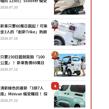
帽的 125cc」Scooter 備受
矚目！採用全新流線設計與
2026.07.20
各項升級，騎乘更加舒適！
已陸續開始出口的新款
「B...
新車只要60萬日圓起！可乘
坐3人的「創新Trike」熱銷
大賣成為人氣車款！「養車
2026.07.10
成本真的超便宜！」「150
日圓就能跑100公里」「小
朋友坐得...
只要150日圓就能跑「100
公里」！ 新車售價69萬日
圓的「3人座」Trike大受歡
2026.07.12
迎！ 順應時代需求，究竟
為何能迅速熱賣？
清新綠色的最新「3排7人
座」Minivan 備受矚目！ 採
用全長4.7公尺剛剛好的車
2026.07.22
身尺寸與「滑門」設計！