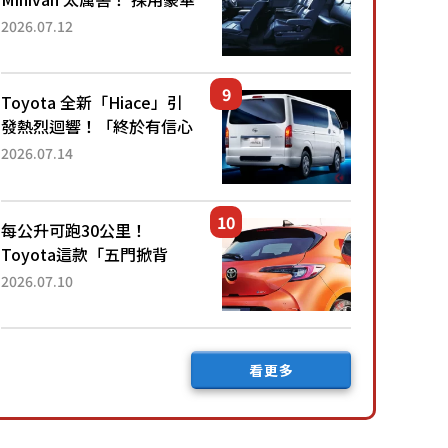
「真皮座椅」與專屬「黑色
2026.07.12
內裝」！ 每公升可跑約20
公里，兼具優異節能表現與
舒適「三...
Toyota 全新「Hiace」引
發熱烈迴響！「終於有信心
下訂了！」「哪個等級交車
2026.07.14
最快？」討論不斷！但下訂
後竟然還要等「超過半年」
才能交車？...
每公升可跑30公里！
Toyota這款「五門掀背
車」真的很厲害！ 擁有全
2026.07.10
長4.3公尺的「剛剛好車身
尺寸」，配備全面升級！
採Hybrid專屬設...
看更多