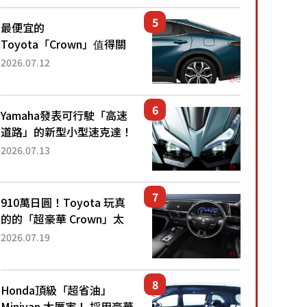
還推出467萬元日圓起的5
人座版...
最便宜的
Toyota「Crown」值得關
注！ 搭載4WD、每公升
2026.07.12
22.4公里低油耗表現超亮
眼！ 配備豐富、超越售價
水準，堪稱高CP值代表的
Yamaha發表可行駛「高速
「...
道路」的新型小型速克達！
搭載能享受超強勁「渦輪
2026.07.13
感」的動力系統！ 採用與
高階「Super Sport」車款
相同的...
910萬日圓！Toyota 玩真
的的「超豪華 Crown」太
厲害了！採用由「匠人技
2026.07.19
藝」打造的「專屬車色」與
運動化「底盤設定」！還配
備專屬豪華...
Honda頂級「超省油」
Minivan 太厲害！ 採用豪華