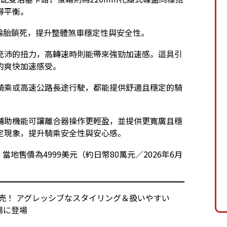
得平衡。
輪胎鎖死，提升整體煞車穩定性與安全性。
充沛的扭力，高轉速時則能帶來強勁加速感。這具引
的爽快加速感受。
騎乘或高速公路長途行駛，都能提供舒適且穩定的騎
輔助機能可讓離合器操作更輕盈，並提供更寬廣且穩
定現象，提升騎乘安全性與安心感。
te」車色，當地售價為4999美元（約日幣80萬元／2026年6月
発売！ アグレッシブなスタイリング＆扱いやすい
市場に登場