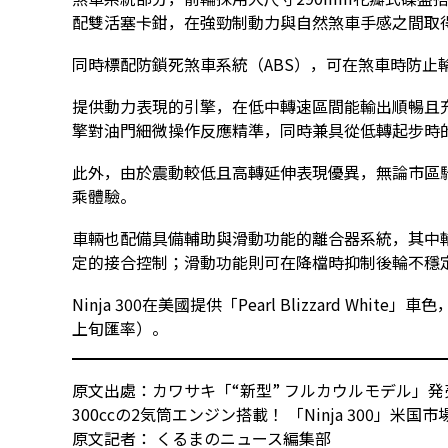
配雙活塞卡鉗，在強勁制動力與自然煞車手感之間取
同時標配防鎖死煞車系統（ABS），可在煞車時防止
提供動力表現的引擎，在低中轉速區間能輸出順暢且
擎對油門細微操作反應精準，同時兼具從低轉起步時
此外，由於震動較低且高轉延伸表現優異，無論市區
乘體驗。
車輛也配備具備輔助與滑動功能的離合器系統，其中
定的接合控制；滑動功能則可在降檔時抑制後輪不穩
Ninja 300在美國提供「Pearl Blizzard Whi
上旬匯率）。
原文出處：カワサキ「“新型” フルカウルモデル」
300ccの2気筒エンジン搭載！ 「Ninja 300」米国
原文記者： くるまのニュース編集部