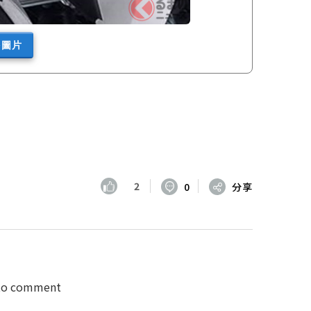
多圖片
2
0
分享
 to comment