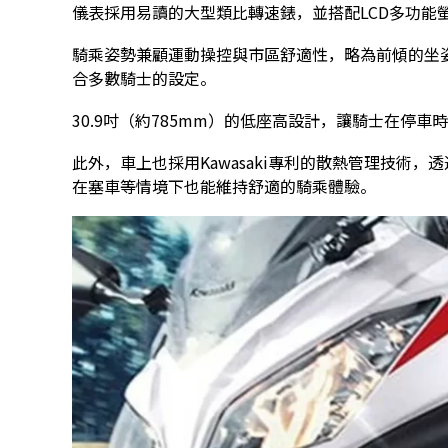
儀表採用易讀的大型類比轉速錶，並搭配LCD多功能
騎乘姿勢兼顧運動操控與市區舒適性，略為前傾的坐
合多數騎士的設定。
30.9吋（約785mm）的低座高設計，讓騎士在停
此外，車上也採用Kawasaki專利的散熱管理技術
在塞車等情境下也能維持舒適的騎乘體驗。