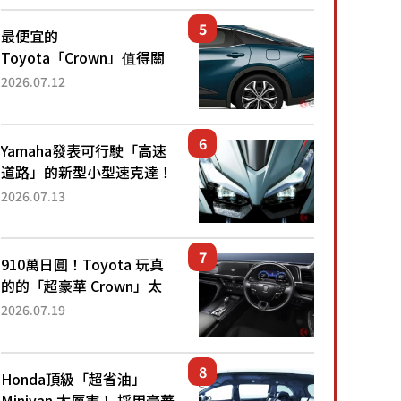
還推出467萬元日圓起的5
人座版...
最便宜的
Toyota「Crown」值得關
注！ 搭載4WD、每公升
2026.07.12
22.4公里低油耗表現超亮
眼！ 配備豐富、超越售價
水準，堪稱高CP值代表的
Yamaha發表可行駛「高速
「...
道路」的新型小型速克達！
搭載能享受超強勁「渦輪
2026.07.13
感」的動力系統！ 採用與
高階「Super Sport」車款
相同的...
910萬日圓！Toyota 玩真
的的「超豪華 Crown」太
厲害了！採用由「匠人技
2026.07.19
藝」打造的「專屬車色」與
運動化「底盤設定」！還配
備專屬豪華...
Honda頂級「超省油」
Minivan 太厲害！ 採用豪華