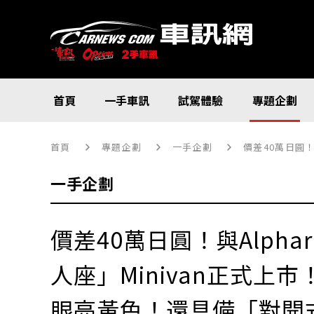
首頁
一手車訊
試駕體驗
專題企劃
首頁
專題企劃
一手企劃
價差40萬日圓！與Al
一手企劃
價差40萬日圓！與Alph
人座」Minivan正式上
眼亮黃色！還具備「對開