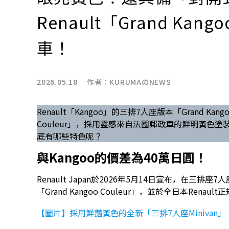
Renault「Grand Kan
車！
2026.05.18 作者：
KURUMAのNEWS
Renault「Kangoo」的三排7人座版本「Grand Kan
Couleur」，採用靈感來自法國郵政車的鮮明黃色塗
底有哪些特色呢？
與Kangoo的價差為40萬日圓！
Renault Japan於2026年5月14日宣布，在三排座
「Grand Kangoo Couleur」，並於全日本Rena
【圖片】採用鮮豔黃色的全新「三排7人座Minivan