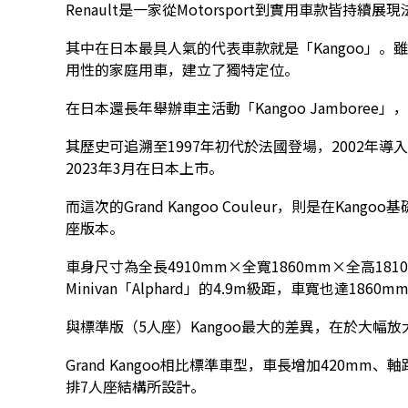
Renault是一家從Motorsport到實用車款皆持
其中在日本最具人氣的代表車款就是「Kangoo」
用性的家庭用車，建立了獨特定位。
在日本還長年舉辦車主活動「Kangoo Jambore
其歷史可追溯至1997年初代於法國登場，2002年導
2023年3月在日本上市。
而這次的Grand Kangoo Couleur，則是在K
座版本。
車身尺寸為全長4910mm×全寬1860mm×全高1
Minivan「Alphard」的4.9m級距，車寬也達18
與標準版（5人座）Kangoo最大的差異，在於大幅
Grand Kangoo相比標準車型，車長增加420m
排7人座結構所設計。