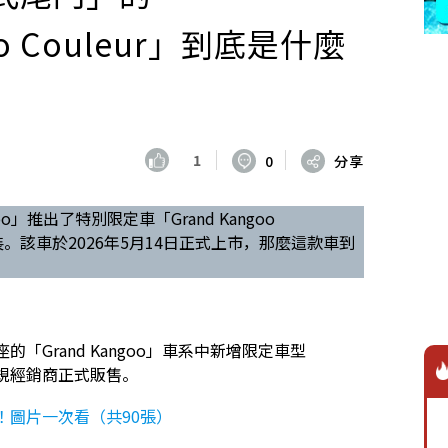
goo Couleur」到底是什麼
1
0
分享
goo」推出了特別限定車「Grand Kangoo
裝。該車於2026年5月14日正式上市，那麼這款車到
7人座的「Grand Kangoo」車系中新增限定車型
ult正規經銷商正式販售。
」！圖片一次看（共90張）