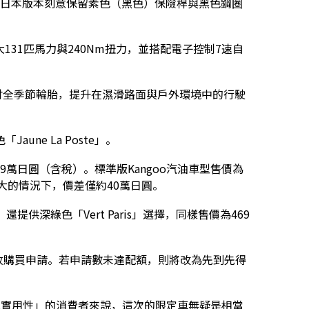
用，日本版本刻意保留素色（黑色）保險桿與黑色鋼圈
。
131匹馬力與240Nm扭力，並搭配電子控制7速自
及16吋全季節輪胎，提升在濕滑路面與戶外環境中的行駛
ne La Poste」。
」售價為469萬日圓（含稅）。標準版Kangoo汽油車型售價為
身放大的情況下，價差僅約40萬日圓。
，還提供深綠色「Vert Paris」選擇，同樣售價為469
開放購買申請。若申請數未達配額，則將改為先到先得
重視實用性」的消費者來說，這次的限定車無疑是相當