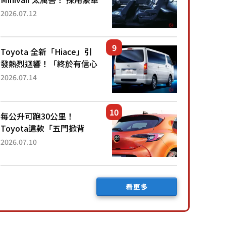
「真皮座椅」與專屬「黑色
2026.07.12
內裝」！ 每公升可跑約20
公里，兼具優異節能表現與
舒適「三...
Toyota 全新「Hiace」引
發熱烈迴響！「終於有信心
下訂了！」「哪個等級交車
2026.07.14
最快？」討論不斷！但下訂
後竟然還要等「超過半年」
才能交車？...
每公升可跑30公里！
Toyota這款「五門掀背
車」真的很厲害！ 擁有全
2026.07.10
長4.3公尺的「剛剛好車身
尺寸」，配備全面升級！
採Hybrid專屬設...
看更多