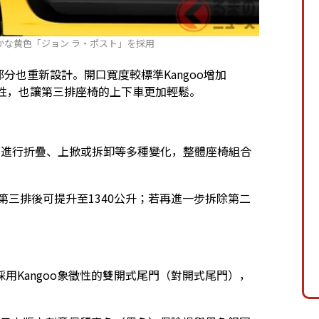
かな黄色「ジョン ラ・ポスト」を採用
）部分也重新設計。開口寬度較標準Kangoo增加
利性，也讓第三排座椅的上下車更加輕鬆。
。
可進行折疊、上掀或拆卸等多種變化，整體座椅組合
第三排後可提升至1340公升；若再進一步拆除第二
用Kangoo象徵性的雙開式尾門（對開式尾門），