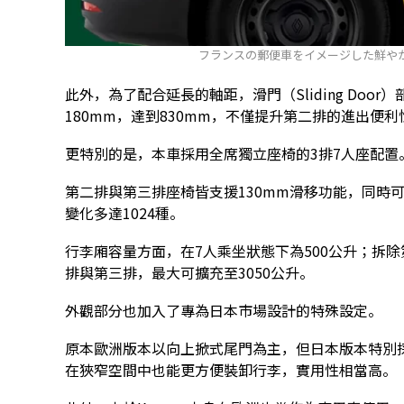
フランスの郵便車をイメージした鮮や
此外，為了配合延長的軸距，滑門（Sliding Door
180mm，達到830mm，不僅提升第二排的進出便
更特別的是，本車採用全席獨立座椅的3排7人座配置
第二排與第三排座椅皆支援130mm滑移功能，同時
變化多達1024種。
行李廂容量方面，在7人乘坐狀態下為500公升；拆除
排與第三排，最大可擴充至3050公升。
外觀部分也加入了專為日本市場設計的特殊設定。
原本歐洲版本以向上掀式尾門為主，但日本版本特別採
在狹窄空間中也能更方便裝卸行李，實用性相當高。