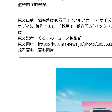
值得關注的選擇。
原文出處：価格差は40万円！ “アルファード”サイズの
ボディに“鮮烈イエロー”採用！ “観音開き”バック
は
原文記者：くるまのニュース編集部
原文圖庫：https://kuruma-news.jp/photo/105853
想看更多：
更多圖片