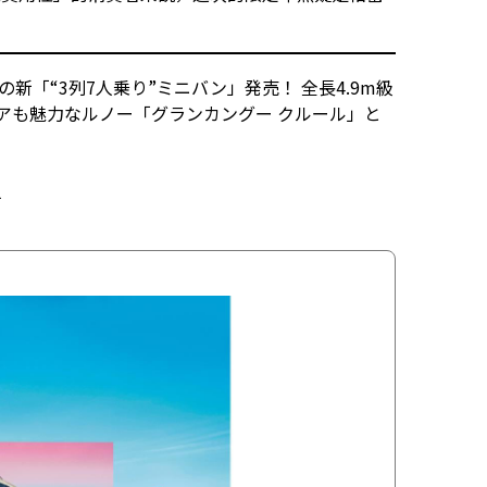
新「“3列7人乗り”ミニバン」発売！ 全長4.9m級
ドアも魅力なルノー「グランカングー クルール」と
1