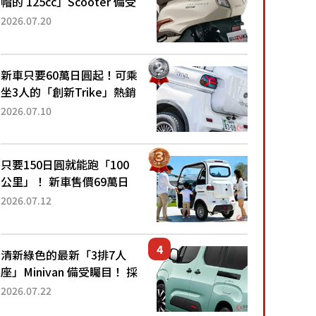
帽的 125cc」Scooter 備受
矚目！採用全新流線設計與
2026.07.20
各項升級，騎乘更加舒適！
已陸續開始出口的新款
「B...
新車只要60萬日圓起！可乘
坐3人的「創新Trike」熱銷
大賣成為人氣車款！「養車
2026.07.10
成本真的超便宜！」「150
日圓就能跑100公里」「小
朋友坐得...
只要150日圓就能跑「100
公里」！ 新車售價69萬日
圓的「3人座」Trike大受歡
2026.07.12
迎！ 順應時代需求，究竟
為何能迅速熱賣？
清新綠色的最新「3排7人
座」Minivan 備受矚目！ 採
用全長4.7公尺剛剛好的車
2026.07.22
身尺寸與「滑門」設計！