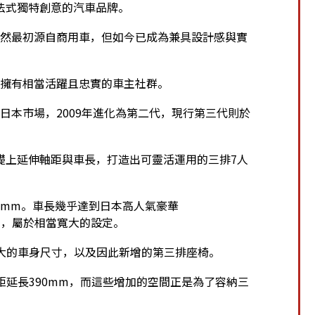
續展現法式獨特創意的汽車品牌。
。雖然最初源自商用車，但如今已成為兼具設計感與實
e」，擁有相當活躍且忠實的車主社群。
入日本市場，2009年進化為第二代，現行第三代則於
angoo基礎上延伸軸距與車長，打造出可靈活運用的三排7人
810mm。車長幾乎達到日本高人氣豪華
60mm，屬於相當寬大的設定。
放大的車身尺寸，以及因此新增的第三排座椅。
m、軸距延長390mm，而這些增加的空間正是為了容納三