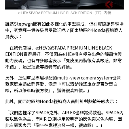
e:HEV SPADA PREMIUM LINE BLACK EDITION（FF）内装
雖然Stepwgn擁有如此多樣化的車型編成，但在實際銷售現場
中，究竟哪一個等級最受歡迎呢？關東地區的Honda經銷商人
員表示：
「在我們店裡，e:HEV的SPADA PREMIUM LINE BLACK
EDITION賣得最好。不僅因為e:HEV擁有極為出色的靜肅性與
動力表現，也有許多顧客表示『麂皮風內裝很有高級感，非常
不錯』，這是頂級等級特有的評價。
另外，這個車型專屬標配的multi-view camera system也深
受家庭主婦族群喜愛，像是『可以清楚確認車身是否對齊白
線，所以停車時很方便』，獲得很高評價。」
此外，關西地區的Honda經銷商人員則針對熱銷等級表示：
「我們店裡除了SPADA之外，AIR EX也非常受歡迎。SPADA內
裝以黑色為主，而AIR EX則採用較明亮的灰色與米色內裝，因
此有顧客表示『像坐在家裡沙發一樣，很放鬆』。」