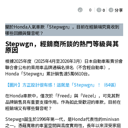
0
0
分享
關於Honda人氣車款「Stepwgn」，目前在經銷端究竟收到
哪些回饋與聲音呢？
Stepwgn，經銷商所談的熱門等級與其
原因
根據2025年度（2025年4月至2026年3月）日本自動車販賣協會
聯合會公布的乘用車品牌通稱名排名（不含輕自動車），
Honda「Stepwgn」累計銷售達5萬6610台。
【圖片】方正設計很有感！這就是「Stepwgn」！（64張）
在Honda車款中，僅次於「Freed」與「Vezel」，可見其對
品牌銷售具有重要支撐作用。作為如此受歡迎的車款，目前在
經銷端又有哪些聲音呢？
Stepwgn誕生於1996年第一代，是Honda代表性的minivan
之一。憑藉寬敞的車室空間與高度實用性，長年以來深受家庭