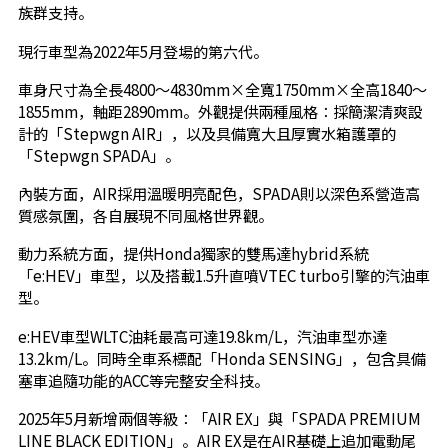
族群支持。
現行車型為2022年5月登場的第六代。
車身尺寸為全長4800～4830mm×全寬1750mm×全高1840～
1855mm，軸距2890mm。外觀提供兩種風格：採簡潔清爽設
計的「Stepwgn AIR」，以及具備寬大且厚實水箱護罩的
「Stepwgn SPADA」。
內裝方面，AIR採用溫暖明亮配色，SPADA則以深色系營造高
質感氛圍，各自展現不同風格世界觀。
動力系統方面，提供Honda獨家的雙馬達hybrid系統
「e:HEV」車型，以及搭載1.5升直噴VTEC turbo引擎的汽油車
型。
e:HEV車型WLTC油耗最高可達19.8km/L，汽油車型亦達
13.2km/L。同時全車系標配「Honda SENSING」，包含具備
塞車追隨功能的ACC等完整安全科技。
2025年5月新增兩個等級：「AIR EX」與「SPADA PREMIUM
LINE BLACK EDITION」。AIR EX是在AIR基礎上追加電動尾