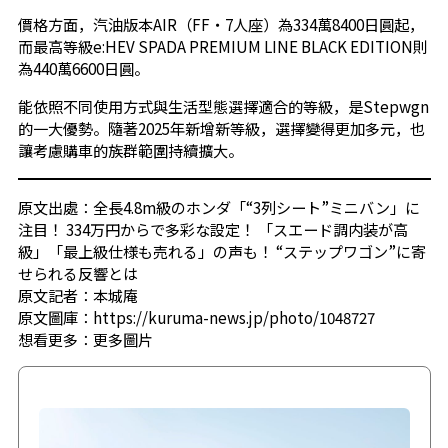
價格方面，汽油版本AIR（FF・7人座）為334萬8400日圓起，
而最高等級e:HEV SPADA PREMIUM LINE BLACK EDITION則
為440萬6600日圓。
能依照不同使用方式與生活型態選擇適合的等級，是Stepwgn
的一大優勢。隨著2025年新增新等級，選擇變得更加多元，也
讓考慮購車的族群範圍持續擴大。
原文出處：全長4.8m級のホンダ「“3列シート”ミニバン」に
注目！ 334万円からで多彩な設定！ 「スエード調内装が高
級」「最上級仕様も売れる」の声も！ “ステップワゴン”に寄
せられる反響とは
原文記者：本城庵
原文圖庫：https://kuruma-news.jp/photo/1048727
想看更多：
更多圖片