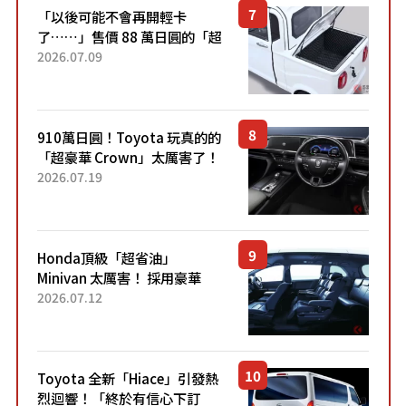
「以後可能不會再開輕卡
了……」售價 88 萬日圓的「超
迷你輕型貨車」引發兩極評
2026.07.09
價！「150 日圓就能跑 100 公
里！」「免驗車真的太棒
了！...
910萬日圓！Toyota 玩真的的
「超豪華 Crown」太厲害了！
採用由「匠人技藝」打造的
2026.07.19
「專屬車色」與運動化「底盤
設定」！還配備專屬豪華...
Honda頂級「超省油」
Minivan 太厲害！ 採用豪華
「真皮座椅」與專屬「黑色內
2026.07.12
裝」！ 每公升可跑約20公里，
兼具優異節能表現與舒適
「三...
Toyota 全新「Hiace」引發熱
烈迴響！「終於有信心下訂