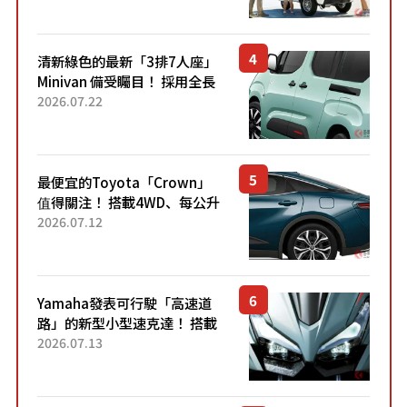
熱賣？
清新綠色的最新「3排7人座」
Minivan 備受矚目！ 採用全長
4.7公尺剛剛好的車身尺寸與
2026.07.22
「滑門」設計！ 還推出467萬
元日圓起的5人座版...
最便宜的Toyota「Crown」
值得關注！ 搭載4WD、每公升
22.4公里低油耗表現超亮眼！
2026.07.12
配備豐富、超越售價水準，堪
稱高CP值代表的「...
Yamaha發表可行駛「高速道
路」的新型小型速克達！ 搭載
能享受超強勁「渦輪感」的動
2026.07.13
力系統！ 採用與高階「Super
Sport」車款相同的...