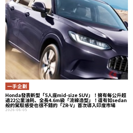
一手企劃
Honda發表新型「5人座mid-size SUV」！擁有每公升超
過22公里油耗、全長4.6m級「流線造型」！還有如sedan
般的駕馭感受也很不錯的「ZR-V」首次導入印度市場
2026-06-05