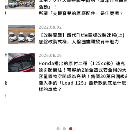
關
本田アクセス舉辦親子向的「海洋自然體驗
版到
活動」！
並
所謂「支援育兒的原廠配件」是什麼呢？
2022.08.02
【改裝實戰】四代Fit油電版改裝速報(上)
型
底盤改裝式樣，大輪圈盡顯掀背車魅力
！原
2026.06.26
Honda推出的原付二種（125cc級）速克
達引起關注！可容納2頂全罩式安全帽的大
容量置物空間成為亮點！售價30萬日圓級就
可能
能入手的「Lead 125」最新款到底是什麼
至
樣的車款？
對
型