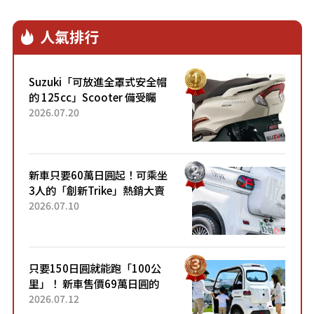
人氣排行
Suzuki「可放進全罩式安全帽
的 125cc」Scooter 備受矚
目！採用全新流線設計與各項
2026.07.20
升級，騎乘更加舒適！已陸續
開始出口的新款「B...
新車只要60萬日圓起！可乘坐
3人的「創新Trike」熱銷大賣
成為人氣車款！「養車成本真
2026.07.10
的超便宜！」「150日圓就能
跑100公里」「小朋友坐得...
只要150日圓就能跑「100公
里」！ 新車售價69萬日圓的
「3人座」Trike大受歡迎！ 順
2026.07.12
應時代需求，究竟為何能迅速