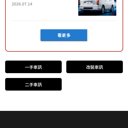
了！」「哪個等級交車最
2026.07.14
快？」討論不斷！但下訂後竟
然還要等「超過半年」才能交
車？...
看更多
一手車訊
改裝車訊
二手車訊