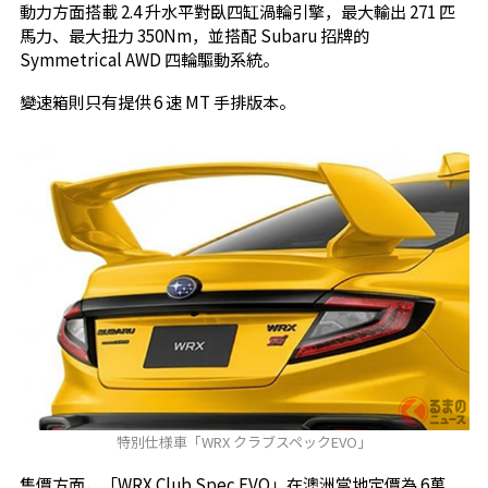
動力方面搭載 2.4 升水平對臥四缸渦輪引擎，最大輸出 271 匹
馬力、最大扭力 350Nm，並搭配 Subaru 招牌的
Symmetrical AWD 四輪驅動系統。
變速箱則只有提供 6 速 MT 手排版本。
特別仕様車「WRX クラブスペックEVO」
售價方面，「WRX Club Spec EVO」在澳洲當地定價為 6萬