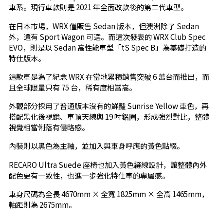
車系。現行車款則是 2021 年全面改款後的第二代車型。
在日本市場，WRX 僅販售 Sedan 版本，但澳洲除了 Sedan
外，還有 Sport Wagon 可選。而這次發表的 WRX Club Spec
EVO，則是以 Sedan 高性能車型「tS Spec B」為基礎打造的
特仕版本。
這款車是為了紀念 WRX 在當地累積銷售突破 6 萬台而推出，而
且全球限量只有 75 台，稀有度相當高。
外觀部分採用了普通版本沒有的鮮豔 Sunrise Yellow 車色，再
搭配黑化後視鏡、車頂天線與 19 吋鋁圈，形成強烈對比，整體
視覺相當俐落有侵略感。
內裝則以黑色為主軸，並加入與車身呼應的黃色點綴。
RECARO Ultra Suede 座椅也加入黃色縫線設計，讓整體內外
配色更有一致性，也進一步強化特仕車的專屬感。
車身尺碼為全長 4670mm × 全寬 1825mm × 全高 1465mm，
軸距則為 2675mm。