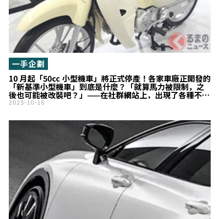
一手企劃
10 月起「50cc 小型機車」將正式停產！各家車廠正開發的
「新基準小型機車」到底是什麼？「就算馬力被限制，之
後也可能被改裝吧？」——在社群網站上，出現了各種不同
的擔憂聲音
2025-10-16