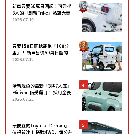
新車只要60萬日圓起！可乘坐
3人的「創新Trike」熱銷大賣
成為人氣車款！「養車成本真
2026.07.10
的超便宜！」「150日圓就能
跑100公里」「小朋友坐得...
只要150日圓就能跑「100公
里」！ 新車售價69萬日圓的
「3人座」Trike大受歡迎！ 順
2026.07.12
應時代需求，究竟為何能迅速
熱賣？
清新綠色的最新「3排7人座」
Minivan 備受矚目！ 採用全長
4.7公尺剛剛好的車身尺寸與
2026.07.22
「滑門」設計！ 還推出467萬
元日圓起的5人座版...
最便宜的Toyota「Crown」
值得關注！ 搭載4WD、每公升