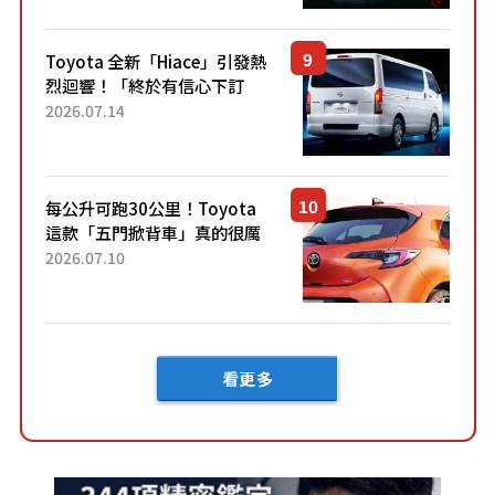
兼具優異節能表現與舒適
「三...
Toyota 全新「Hiace」引發熱
烈迴響！「終於有信心下訂
了！」「哪個等級交車最
2026.07.14
快？」討論不斷！但下訂後竟
然還要等「超過半年」才能交
車？...
每公升可跑30公里！Toyota
這款「五門掀背車」真的很厲
害！ 擁有全長4.3公尺的「剛剛
2026.07.10
好車身尺寸」，配備全面升
級！ 採Hybrid專屬設...
看更多