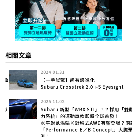
相關文章
2024.01.31
將會
【一手試駕】超有感進化
Subaru Crosstrek 2.0 i-S Eyesight
2025.11.02
獻
Subaru 新型「WRX STI」！？採用「雙動
力系統」的運動車款即將全球首發！
感
水平對臥渦輪×對稱式AWD有望登場？兩款
「Performance-E／B Concept」大膽預
測！