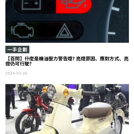
一手企劃
【百問】什麼是機油壓力警告燈? 亮燈原因、應對方式、亮
燈仍可行駛?
2024-03-26