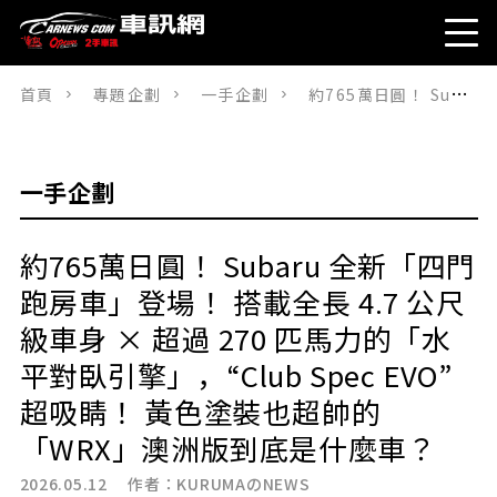
首頁
專題企劃
一手企劃
約765萬日圓！ Subaru 全新「四門跑房車」登場！ 搭載全長 4.7 公尺級車身 × 超過 270 匹馬力的「水平對臥引擎」，“Club Spec EVO”超吸睛！ 黃色塗裝也超帥的「WRX」澳洲版到底是什麼車？
一手企劃
約765萬日圓！ Subaru 全新「四門
跑房車」登場！ 搭載全長 4.7 公尺
級車身 × 超過 270 匹馬力的「水
平對臥引擎」，“Club Spec EVO”
超吸睛！ 黃色塗裝也超帥的
「WRX」澳洲版到底是什麼車？
2026.05.12 作者：
KURUMAのNEWS