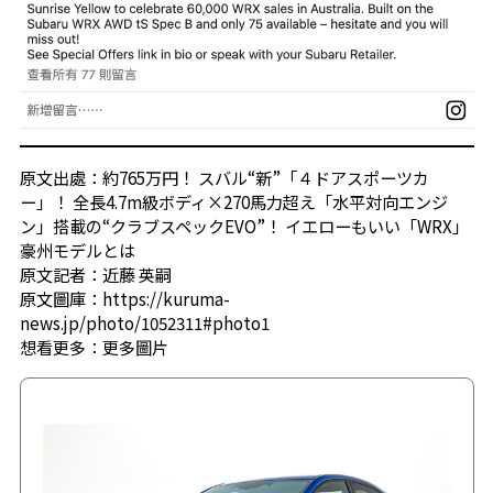
原文出處：約765万円！ スバル“新”「４ドアスポーツカ
ー」！ 全長4.7m級ボディ×270馬力超え「水平対向エンジ
ン」搭載の“クラブスペックEVO”！ イエローもいい「WRX」
豪州モデルとは
原文記者：近藤 英嗣
原文圖庫：https://kuruma-
news.jp/photo/1052311#photo1
想看更多：
更多圖片