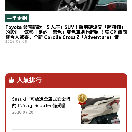
一手企劃
Toyota 發表新款「5 人座」SUV！採用硬派又「超粗獷」
的設計！氣勢十足的「黑色」雙色車身也超帥！高 CP 值同
樣令人驚喜，全新 Corolla Cross Z「Adventure」備受
矚目！
2026-08-06
人氣排行
Suzuki「可放進全罩式安全帽
的 125cc」Scooter 備受矚
目！採用全新流線設計與各項
2026.07.20
升級，騎乘更加舒適！已陸續
開始出口的新款「B...