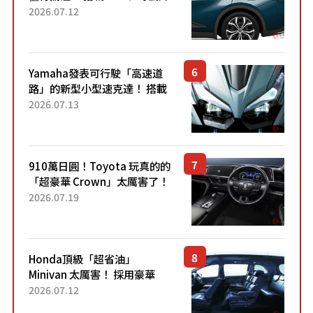
22.4公里低油耗表現超亮眼！
2026.07.12
配備豐富、超越售價水準，堪
稱高CP值代表的「...
Yamaha發表可行駛「高速道
路」的新型小型速克達！ 搭載
能享受超強勁「渦輪感」的動
2026.07.13
力系統！ 採用與高階「Super
Sport」車款相同的...
910萬日圓！Toyota 玩真的的
「超豪華 Crown」太厲害了！
採用由「匠人技藝」打造的
2026.07.19
「專屬車色」與運動化「底盤
設定」！還配備專屬豪華...
Honda頂級「超省油」
Minivan 太厲害！ 採用豪華
「真皮座椅」與專屬「黑色內
2026.07.12
裝」！ 每公升可跑約20公里，