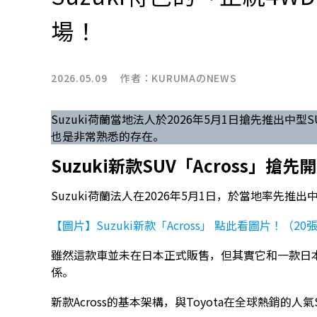
場！
2026.05.09 作者：
KURUMAのNEWS
Suzuki荷蘭當地法人於2026年5月1日搶先推出中型
也是非常熟悉的存在。
Suzuki新款SUV「Across」搶先
Suzuki荷蘭法人在2026年5月1日，於當地率先推出中
【圖片】Suzuki新款「Across」 點此看圖片！（20
雖然這款車並未在日本正式販售，但其實它和一款日
係。
新款Across的基本架構，與Toyota在全球熱銷的人氣