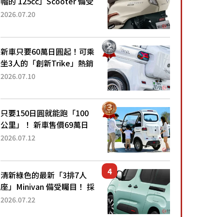
帽的 125cc」Scooter 備受
矚目！採用全新流線設計與
2026.07.20
各項升級，騎乘更加舒適！
已陸續開始出口的新款
「B...
新車只要60萬日圓起！可乘
坐3人的「創新Trike」熱銷
大賣成為人氣車款！「養車
2026.07.10
成本真的超便宜！」「150
日圓就能跑100公里」「小
朋友坐得...
只要150日圓就能跑「100
公里」！ 新車售價69萬日
圓的「3人座」Trike大受歡
2026.07.12
迎！ 順應時代需求，究竟
為何能迅速熱賣？
清新綠色的最新「3排7人
座」Minivan 備受矚目！ 採
用全長4.7公尺剛剛好的車
2026.07.22
身尺寸與「滑門」設計！