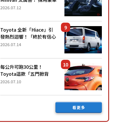
「真皮座椅」與專屬「黑色
2026.07.12
內裝」！ 每公升可跑約20
公里，兼具優異節能表現與
舒適「三...
Toyota 全新「Hiace」引
發熱烈迴響！「終於有信心
下訂了！」「哪個等級交車
2026.07.14
最快？」討論不斷！但下訂
後竟然還要等「超過半年」
才能交車？...
每公升可跑30公里！
Toyota這款「五門掀背
車」真的很厲害！ 擁有全
2026.07.10
長4.3公尺的「剛剛好車身
尺寸」，配備全面升級！
採Hybrid專屬設...
看更多