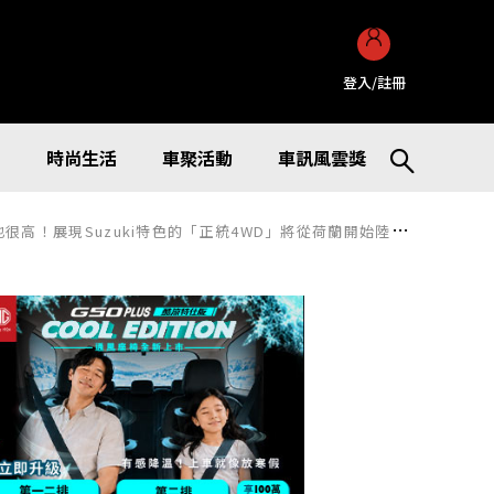
登入/註冊
訊
時尚生活
車聚活動
車訊風雲獎
高！展現Suzuki特色的「正統4WD」將從荷蘭開始陸續登場！