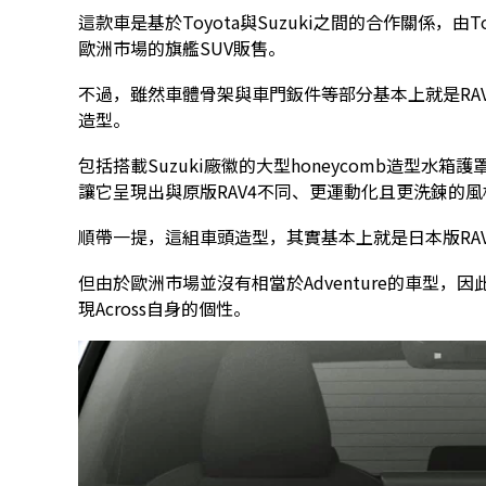
這款車是基於Toyota與Suzuki之間的合作關係，由To
歐洲市場的旗艦SUV販售。
不過，雖然車體骨架與車門鈑件等部分基本上就是RA
造型。
包括搭載Suzuki廠徽的大型honeycomb造型水
讓它呈現出與原版RAV4不同、更運動化且更洗鍊的風
順帶一提，這組車頭造型，其實基本上就是日本版RAV4
但由於歐洲市場並沒有相當於Adventure的車型，因
現Across自身的個性。