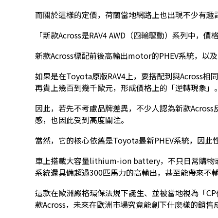
而關於這樣的定價，荷蘭當地網路上也出現不少有趣
「新款Across是RAV4 AWD（四輪驅動）系列中，
新款Across標配前後高輸出motor的PHEV系統，
如果是在Toyota原版RAV4上，要搭配到與Across
再貴上幾百到幾千歐元，形成價格上的「逆轉現象」
因此，若先不考慮品牌差異，不少人認為新款Acros
感，也因此受到高度關注。
當然，它的核心依舊是Toyota最新PHEV系統，因
車上搭載大容量lithium-ion battery，不只
系統還具備超過300匹馬力的高輸出，甚至能帶來不輸sp
這款在歐洲嚴格環保法規下誕生、並被當地視為「CP值甚至
款Across，未來在歐洲市場究竟能創下什麼樣的銷