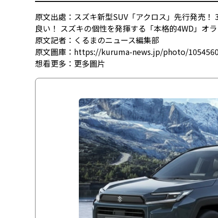
原文出處：スズキ新型SUV「アクロス」先行発売！ 
良い！ スズキの個性を発揮する「本格的4WD」オ
原文記者：くるまのニュース編集部
原文圖庫：https://kuruma-news.jp/photo/105456
想看更多：
更多圖片