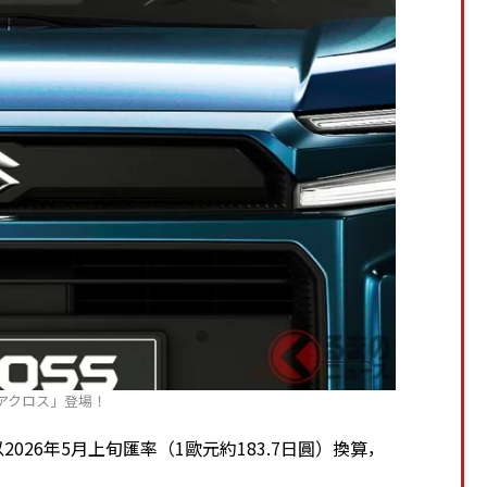
アクロス」登場！
以2026年5月上旬匯率（1歐元約183.7日圓）換算，