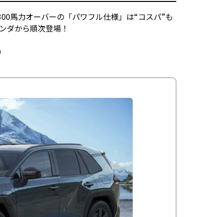
300馬力オーバーの「パワフル仕様」は“コスパ”も
ランダから順次登場！
0