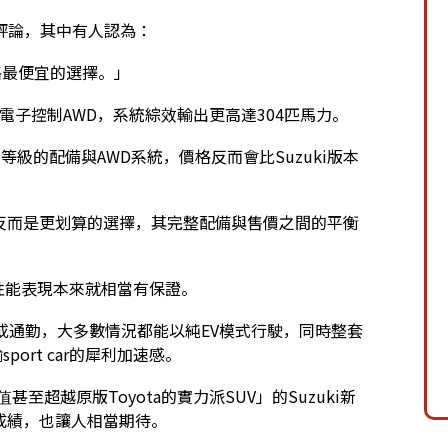
評論，其中有人認為：
價格最便宜的選擇。」
以及電子控制AWD，系統綜效輸出更高達304匹馬力。
相同等級的配備與AWD系統，價格反而會比Suzuki版本
。
s反而是更划算的選擇，其完整配備與售價之間的平衡
此性能表現本來就相當有保證。
日常購物或通勤，大多數情況都能以純EV模式行駛，同時整套
ort car的犀利加速感。
超越原版Toyota的實力派SUV」的Suzuki新
售成績，也讓人相當期待。