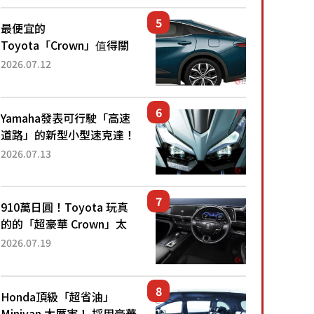
還推出467萬元日圓起的5
人座版...
最便宜的
Toyota「Crown」值得關
注！ 搭載4WD、每公升
2026.07.12
22.4公里低油耗表現超亮
眼！ 配備豐富、超越售價
水準，堪稱高CP值代表的
Yamaha發表可行駛「高速
「...
道路」的新型小型速克達！
搭載能享受超強勁「渦輪
2026.07.13
感」的動力系統！ 採用與
高階「Super Sport」車款
相同的...
910萬日圓！Toyota 玩真
的的「超豪華 Crown」太
厲害了！採用由「匠人技
2026.07.19
藝」打造的「專屬車色」與
運動化「底盤設定」！還配
備專屬豪華...
Honda頂級「超省油」
Minivan 太厲害！ 採用豪華