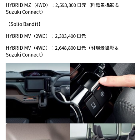
HYBRID MZ（4WD）：2,593,800 日元（附環景攝影 &
Suzuki Connect）
【Solio Bandit】
HYBRID MV（2WD）：2,303,400 日元
HYBRID MV（4WD）：2,648,800 日元（附環景攝影 &
Suzuki Connect）