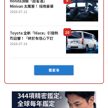
Honda頂級「超省油」
Minivan 太厲害！ 採用豪華
「真皮座椅」與專屬「黑色內
2026.07.12
裝」！ 每公升可跑約20公里，
兼具優異節能表現與舒適
「三...
Toyota 全新「Hiace」引發熱
烈迴響！「終於有信心下訂
了！」「哪個等級交車最
2026.07.14
快？」討論不斷！但下訂後竟
然還要等「超過半年」才能交
車？...
看更多