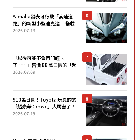
稱高CP值代表的「...
Yamaha發表可行駛「高速道
路」的新型小型速克達！ 搭載
能享受超強勁「渦輪感」的動
2026.07.13
力系統！ 採用與高階「Super
Sport」車款相同的...
「以後可能不會再開輕卡
了……」售價 88 萬日圓的「超
迷你輕型貨車」引發兩極評
2026.07.09
價！「150 日圓就能跑 100 公
里！」「免驗車真的太棒
了！...
910萬日圓！Toyota 玩真的的
「超豪華 Crown」太厲害了！
採用由「匠人技藝」打造的
2026.07.19
「專屬車色」與運動化「底盤
設定」！還配備專屬豪華...