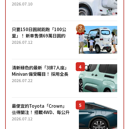
成為人氣車款！「養車成本真
2026.07.10
的超便宜！」「150日圓就能
跑100公里」「小朋友坐得...
只要150日圓就能跑「100公
里」！ 新車售價69萬日圓的
「3人座」Trike大受歡迎！ 順
2026.07.12
應時代需求，究竟為何能迅速
熱賣？
清新綠色的最新「3排7人座」
Minivan 備受矚目！ 採用全長
4.7公尺剛剛好的車身尺寸與
2026.07.22
「滑門」設計！ 還推出467萬
元日圓起的5人座版...
最便宜的Toyota「Crown」
值得關注！ 搭載4WD、每公升
22.4公里低油耗表現超亮眼！
2026.07.12
配備豐富、超越售價水準，堪