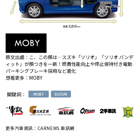
原文出處：
こ、この顔は…スズキ「ソリオ」「ソリオ バンデ
ィット」が顔つきを一新！燃費性能向上や停止保持付き電動
パーキングブレーキ採用など進化
想看更多：
MOBY
關鍵詞：
MOBY
SUZUKI
更多汽車資訊：CARNEWS 車訊網