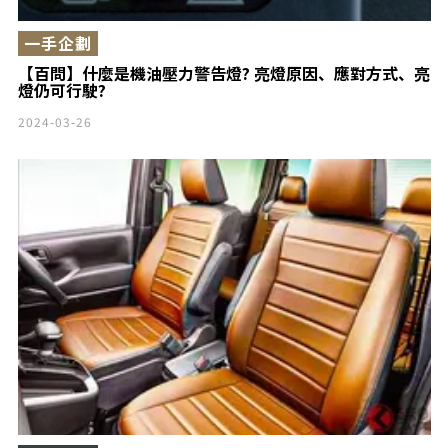
一手企劃
【百問】什麼是機油壓力警告燈? 亮燈原因、應對方式、亮
燈仍可行駛?
2024-03-26