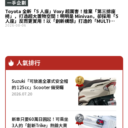
一手企劃
Toyota 全新「5 人座」Voxy 超厲害！捨棄「第三排座
椅」，打造超大置物空間！明明是 Minivan，卻採用「5
人座」反而更實用！以「創新構想」打造的「MULTI
UTILITY」究竟是什麼？
2026-08-06
人氣排行
Suzuki「可放進全罩式安全帽
的 125cc」Scooter 備受矚
目！採用全新流線設計與各項
2026.07.20
升級，騎乘更加舒適！已陸續
開始出口的新款「B...
新車只要60萬日圓起！可乘坐
3人的「創新Trike」熱銷大賣