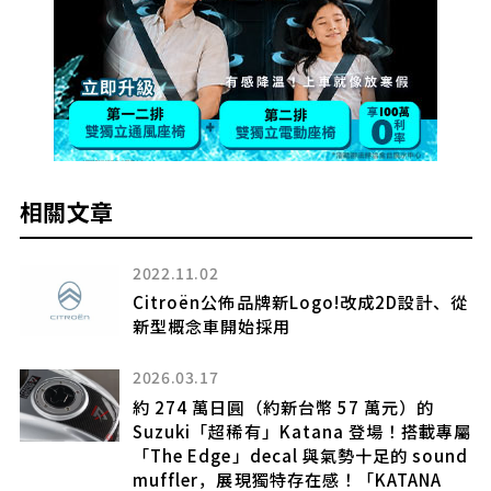
相關文章
2022.11.02
強
Citroën公佈品牌新Logo!改成2D設計、從
開
新型概念車開始採用
2026.03.17
約 274 萬日圓（約新台幣 57 萬元）的
可
Suzuki「超稀有」Katana 登場！搭載專屬
「The Edge」decal 與氣勢十足的 sound
muffler，展現獨特存在感！「KATANA