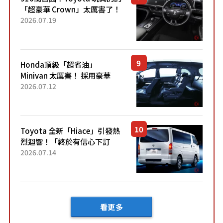
「超豪華 Crown」太厲害了！
採用由「匠人技藝」打造的
2026.07.19
「專屬車色」與運動化「底盤
設定」！還配備專屬豪華...
Honda頂級「超省油」
Minivan 太厲害！ 採用豪華
「真皮座椅」與專屬「黑色內
2026.07.12
裝」！ 每公升可跑約20公里，
兼具優異節能表現與舒適
「三...
Toyota 全新「Hiace」引發熱
烈迴響！「終於有信心下訂
了！」「哪個等級交車最
2026.07.14
快？」討論不斷！但下訂後竟
然還要等「超過半年」才能交
車？...
看更多