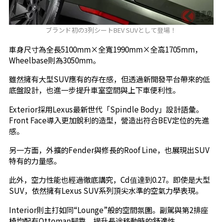
ブランド初の3列シートBEV SUVとして登場！
車身尺寸為全長5100mm×全寬1990mm×全高1705mm，
Wheelbase則為3050mm。
雖然擁有大型SUV應有的存在感，但透過新開發平台帶來的低
底盤設計，也進一步提升車室空間與上下車便利性。
Exterior採用Lexus最新世代「Spindle Body」設計語彙。
Front Face導入更加銳利的造型，營造出符合BEV定位的先進
感。
另一方面，外擴的Fender與修長的Roof Line，也展現出SUV
特有的力量感。
此外，空力性能也經過徹底講究，Cd值達到0.27。即使是大型
SUV，依然擁有Lexus SUV系列頂尖水準的空氣力學表現。
Interior則主打如同“Lounge”般的空間氛圍。副駕與第2排座
椅均配有Ottoman腳靠，提升長途移動時的舒適性。