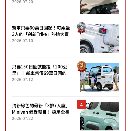
目！採用全新流線設計與各項
2026.07.20
升級，騎乘更加舒適！已陸續
開始出口的新款「B...
新車只要60萬日圓起！可乘坐
3人的「創新Trike」熱銷大賣
成為人氣車款！「養車成本真
2026.07.10
的超便宜！」「150日圓就能
跑100公里」「小朋友坐得...
只要150日圓就能跑「100公
里」！ 新車售價69萬日圓的
「3人座」Trike大受歡迎！ 順
2026.07.12
應時代需求，究竟為何能迅速
熱賣？
清新綠色的最新「3排7人座」
Minivan 備受矚目！ 採用全長
4.7公尺剛剛好的車身尺寸與
2026.07.22
「滑門」設計！ 還推出467萬
元日圓起的5人座版...