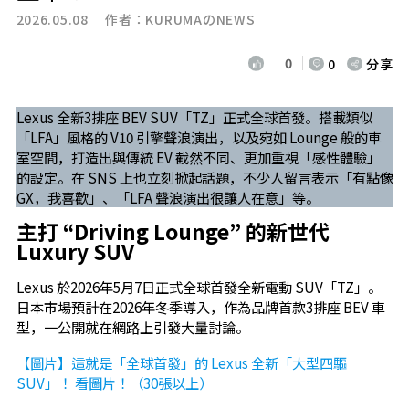
2026.05.08 作者：
KURUMAのNEWS
0
0
分享
Lexus 全新3排座 BEV SUV「TZ」正式全球首發。搭載類似
「LFA」風格的 V10 引擎聲浪演出，以及宛如 Lounge 般的車
室空間，打造出與傳統 EV 截然不同、更加重視「感性體驗」
的設定。在 SNS 上也立刻掀起話題，不少人留言表示「有點像
GX，我喜歡」、「LFA 聲浪演出很讓人在意」等。
主打 “Driving Lounge” 的新世代
Luxury SUV
Lexus 於2026年5月7日正式全球首發全新電動 SUV「TZ」。
日本市場預計在2026年冬季導入，作為品牌首款3排座 BEV 車
型，一公開就在網路上引發大量討論。
【圖片】這就是「全球首發」的 Lexus 全新「大型四驅
SUV」！ 看圖片！（30張以上）