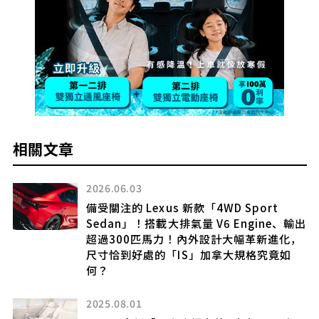
相關文章
2026.06.03
成
備受關注的 Lexus 新款「4WD Sport
鉻
Sedan」！搭載大排氣量 V6 Engine、輸出
極
超過300匹馬力！內外設計大幅革新進化，
受
尺寸恰到好處的「IS」加拿大規格究竟如
何？
2025.08.01