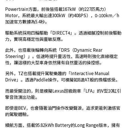
Powertrain方面，前後皆搭載167kW（約227匹馬力）
Motor，系統最大輸出達300kW（約408PS），0-100km／h
加速官方數據為5.4秒。
驅動系統採用四輪驅動「DIRECT4」。透過細膩控制前後驅動
力，實現高穩定性與靈敏反應。
此外，也搭載後輪轉向系統「DRS（Dynamic Rear
Steering）」。低速時提升靈活性，高速時則強化直線穩定
性，讓這樣的大型車身依然擁有自然靈活的操控感。
另外，TZ也搭載提升駕駛樂趣的「Interactive Manual
Drive」。透過Paddle操作，可模擬如8速AT般的換檔感受。
而最受關注的，則是模擬Lexus超級跑車「LFA」的V型10缸引
擎音效演出功能。
即使是BEV，也會隨著油門操作改變聲浪，追求更能刺激感官
的駕駛體驗。
續航方面，搭載95.82kWh Battery的Long Range版本，擁有