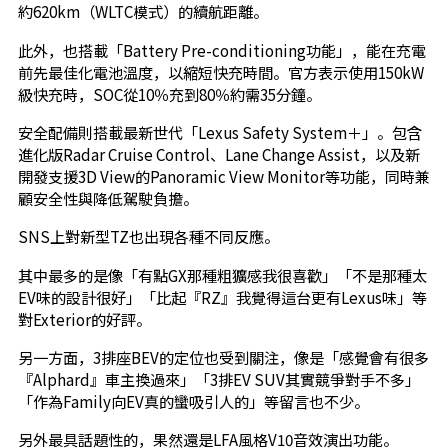
約620km（WLTC模式）的續航距離。
此外，也搭載「Battery Pre-conditioning功能」，能在充電
前先最佳化電池溫度，以縮短快充時間。官方表示使用150kW
級快充時，SOC從10％充到80％約需35分鐘。
安全配備則搭載最新世代「Lexus Safety System＋」。包含
進化版Radar Cruise Control、Lane Change Assist，以及新
開發支援3D View的Panoramic View Monitor等功能，同時兼
顧安全性與降低駕駛負擔。
SNS上對新型TZ也出現各種不同反應。
其中最多的是像「有點GX那種粗獷感我很喜歡」「不是那種太
EV味的設計很好」「比起『RZ』我覺得這台更有Lexus味」等
對Exterior的好評。
另一方面，3排座BEV的定位也受到關注，像是「感覺會有很多
『Alphard』車主換過來」「3排EV SUV其實競爭對手不多」
「作為Family向EV真的蠻吸引人的」等留言也不少。
另外最具話題性的，果然還是LFA風格V10音效演出功能。