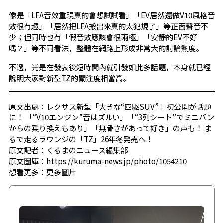
像是「LFA音效重現真的會想試試看」「EV居然還做V10風格音
效很有趣」「居然把LFA搬出來真的太犯規了」等正面聲音不
少；但同時也有「假音效應該會很兩極」「安靜的EV不好
嗎？」等不同看法，整體在網路上形成非常大的討論熱度。
不過，光是在發表後短時間內就引發如此多話題，本身就已經
說明大家對新型TZ的關注度相當高。
原文出處：レクサス新型「大きな“四駆SUV”」初公開が話題
に！ 「“V10エンジン”音はズルい」「“3列シート”でミニバン
からの乗り換えもあり」「無骨さがあって好き」の声も！ ま
るで走るラウンジの「TZ」26年冬発売へ！
原文記者：くるまのニュース編集部
原文圖庫：https://kuruma-news.jp/photo/1054210
想看更多：
更多圖片