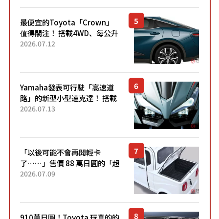
最便宜的Toyota「Crown」
值得關注！ 搭載4WD、每公升
22.4公里低油耗表現超亮眼！
2026.07.12
配備豐富、超越售價水準，堪
稱高CP值代表的「...
Yamaha發表可行駛「高速道
路」的新型小型速克達！ 搭載
能享受超強勁「渦輪感」的動
2026.07.13
力系統！ 採用與高階「Super
Sport」車款相同的...
「以後可能不會再開輕卡
了……」售價 88 萬日圓的「超
迷你輕型貨車」引發兩極評
2026.07.09
價！「150 日圓就能跑 100 公
里！」「免驗車真的太棒
了！...
910萬日圓！Toyota 玩真的的